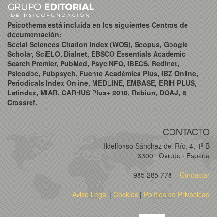
Psicothema está incluida en los siguientes Centros de
documentación:
Social Sciences Citation Index (WOS), Scopus, Google
Scholar, SciELO, Dialnet, EBSCO Essentials Academic
Search Premier, PubMed, PsycINFO, IBECS, Redinet,
Psicodoc, Pubpsych, Fuente Académica Plus, IBZ Online,
Periodicals Index Online, MEDLINE, EMBASE, ERIH PLUS,
Latindex, MIAR, CARHUS Plus+ 2018, Rebiun, DOAJ, &
Crossref.
CONTACTO
Ildelfonso Sánchez del Río, 4, 1º B
33001 Oviedo · España
985 285 778
Contactar
Aviso Legal
|
Cookies
|
Política de Privacidad