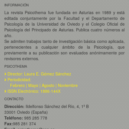
INFORMACIÓN
La revista Psicothema fue fundada en Asturias en 1989 y está
editada conjuntamente por la Facultad y el Departamento de
Psicología de la Universidad de Oviedo y el Colegio Oficial de
Psicología del Principado de Asturias. Publica cuatro números al
año.
Se admiten trabajos tanto de investigación básica como aplicada,
pertenecientes a cualquier ámbito de la Psicología, que
previamente a su publicación son evaluados anónimamente por
revisores externos.
PSICOTHEMA
Director: Laura E. Gómez Sánchez
Periodicidad:
Febrero | Mayo | Agosto | Noviembre
ISSN Electrónico: 1886-144X
CONTACTO
Dirección:
Ildelfonso Sánchez del Río, 4, 1º B
33001 Oviedo (España)
Teléfono:
985 285 778
Fax:
985 281 374