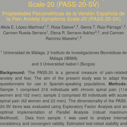
Scale-20 (PASS-20-SV)
Propiedades Psicométricas de la Versión Española de
la Pain Anxiety Symptoms Scale-20 (PASS-20-SV)
1
2
1
2
1
2
Alicia E. López-Martínez
,
, Rosa Esteve
,
, Gema T. Ruiz-Párraga
,
,
1
3
2
Carmen Rueda-Serrano
, Elena R. Serrano-Ibáñez
,
, and Carmen
1
2
Ramírez-Maestre
,
1
Universidad de Málaga, 2 Instituto de Investigaciones Biomédicas de
Málaga (IBIMA)
and 3 Universidad Isabel I (Burgos)
Background:
The PASS-20 is a general measure of pain-related
anxiety and fear. The aim of the present study was to adapt the
questionnaire for use in Spanish-speaking populations.
Methods:
Sample 1 comprised 216 individuals with chronic spinal pain (114
women and 102 men); sample 2 comprised 85 individuals with acute
spinal pain (62 women and 23 men). The dimensionality of the PASS-
20-SV items was evaluated using Exploratory Factor Analysis and an
optimal implementation of Parallel Analysis (robust maximum
likelihood). Data from sample 1 was used to analyse internal
consistency and convergent validity. Estimated test-retest stability and