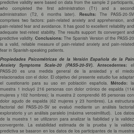
predictive validity were based on data from the sample 2 participants,
who completed the first administration (T1) and a second
administration (T2, 6 months later).
Results:
The PASS-20-S
comprises two factors: pain-related anxiety and apprehension, and
pain-related fear and avoidance. It has good to excellent reliability and
adequate test-retest stability. The results support its convergent and
predictive validity.
Conclusions:
The Spanish Version of the PASS-20
is a valid, reliable measure of pain-related anxiety and pain-related
fear in Spanish-speaking patients.
Propiedades Psicométricas de la Versión Española de la Pain
Anxiety Symptoms Scale-20 (PASS-20-SV).
Antecedentes:
e
PASS-20 es una medida general de la ansiedad y el miedo
relacionados con el dolor. El objetivo del presente estudio fue adaptar
el cuestionario para su uso en población española.
Método:
l
muestra 1 incluyó 216 personas con dolor crónico de espalda (114
mujeres y 102 hombres); la muestra 2 comprendió 85 personas con
dolor agudo de espalda (62 mujeres y 23 hombres). La estructura
factorial del PASS-20-SV se evaluó mediante un análisis factorial
exploratorio y un análisis paralelo (máxima verosimilitud). Los datos
de la muestra 1 se utilizaron para analizar la fiabilidad y la validez
convergente. La estabilidad estimada de la prueba y la validez
predictiva se basaron en los datos de los participantes de la muestra