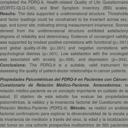
completed the PDRQ-9, Health-related Quality of Life Questionnaire
(EORTC-QLQ-C30), and Brief Symptom Inventory (BSI) scales.
Results:
The data supported a unidimensional structure. Threshold
and factor loadings could be constrained to be invariant across sex,
age, and tumor site, indicating strong measurement invariance. Scores
derived from the unidimensional structure exhibited satisfactory
degrees of reliability and determinacy. Evidence of convergent validity
was supported by modest positive correlations with functional (p<.001)
and global quality-of-life (p<.001) and negative correlations with
psychological distress (p<.001). Low satisfaction with the oncologist
was associated with anxiety (p=.006), and depression (p=.004).
Conclusions:
The PDRQ-9 is a suitable, valid instrument for
assessing the quality of patient-doctor relationships in cancer patients.
Propiedades Psicométricas del PDRQ-9 en Pacientes con Cáncer:
Cuestionario de Relación Médico-Paciente.
Antecedentes:
l
relación médico-paciente es un concepto importante en cuidado de la
salud. El objetivo de este estudio fue evaluar las propiedades
psicométricas, la validez y la invariancia factorial del Cuestionario de
Relación Médico-Paciente (PDRQ-9).
Método:
se realizó un análisi
factorial confirmatorio para explorar la dimensionalidad de la escala y
la invariancia de medición a través del sexo, la edad y la localización
del tumor en una cohorte prospectiva multicéntrico de 560 pacientes