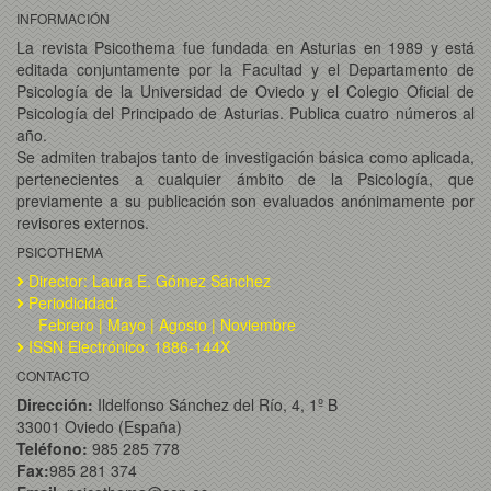
INFORMACIÓN
La revista Psicothema fue fundada en Asturias en 1989 y está
editada conjuntamente por la Facultad y el Departamento de
Psicología de la Universidad de Oviedo y el Colegio Oficial de
Psicología del Principado de Asturias. Publica cuatro números al
año.
Se admiten trabajos tanto de investigación básica como aplicada,
pertenecientes a cualquier ámbito de la Psicología, que
previamente a su publicación son evaluados anónimamente por
revisores externos.
PSICOTHEMA
Director: Laura E. Gómez Sánchez
Periodicidad:
Febrero | Mayo | Agosto | Noviembre
ISSN Electrónico: 1886-144X
CONTACTO
Dirección:
Ildelfonso Sánchez del Río, 4, 1º B
33001 Oviedo (España)
Teléfono:
985 285 778
Fax:
985 281 374