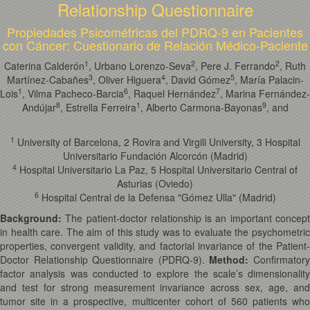
Relationship Questionnaire
Propiedades Psicométricas del PDRQ-9 en Pacientes
con Cáncer: Cuestionario de Relación Médico-Paciente
1
2
2
Caterina Calderón
, Urbano Lorenzo-Seva
, Pere J. Ferrando
, Ruth
3
4
5
Martínez-Cabañes
, Oliver Higuera
, David Gómez
, María Palacin-
1
6
7
Lois
, Vilma Pacheco-Barcia
, Raquel Hernández
, Marina Fernández-
8
1
9
Andújar
, Estrella Ferreira
, Alberto Carmona-Bayonas
, and
1
University of Barcelona, 2 Rovira and Virgili University, 3 Hospital
Universitario Fundación Alcorcón (Madrid)
4
Hospital Universitario La Paz, 5 Hospital Universitario Central of
Asturias (Oviedo)
6
Hospital Central de la Defensa "Gómez Ulla" (Madrid)
Background:
The patient-doctor relationship is an important concept
in health care. The aim of this study was to evaluate the psychometric
properties, convergent validity, and factorial invariance of the Patient-
Doctor Relationship Questionnaire (PDRQ-9).
Method:
Confirmator
factor analysis was conducted to explore the scale’s dimensionality
and test for strong measurement invariance across sex, age, and
tumor site in a prospective, multicenter cohort of 560 patients who