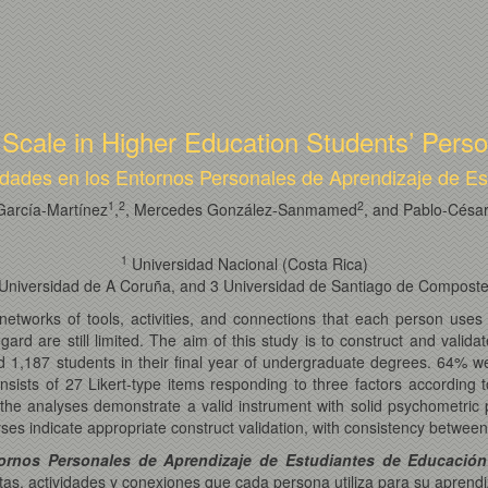
es’ Scale in Higher Education Students’ Per
vidades en los Entornos Personales de Aprendizaje de E
1
2
2
García-Martínez
,
, Mercedes González-Sanmamed
, and Pablo-César
1
Universidad Nacional (Costa Rica)
Universidad de A Coruña, and 3 Universidad de Santiago de Composte
tworks of tools, activities, and connections that each person uses 
rd are still limited. The aim of this study is to construct and valida
1,187 students in their final year of undergraduate degrees. 64%
nsists of 27 Likert-type items responding to three factors according 
the analyses demonstrate a valid instrument with solid psychometric pro
yses indicate appropriate construct validation, with consistency between
tornos Personales de Aprendizaje de Estudiantes de Educación
s, actividades y conexiones que cada persona utiliza para su aprendi