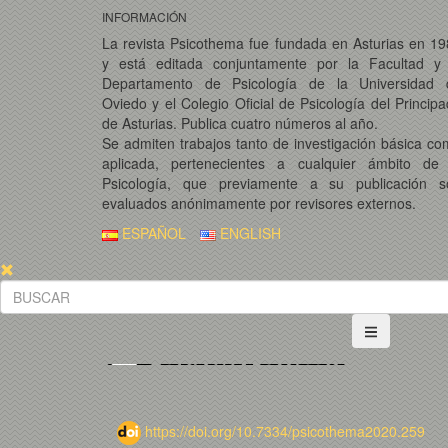
INFORMACIÓN
La revista Psicothema fue fundada en Asturias en 1
y está editada conjuntamente por la Facultad y 
Departamento de Psicología de la Universidad 
Oviedo y el Colegio Oficial de Psicología del Princip
de Asturias. Publica cuatro números al año.
Se admiten trabajos tanto de investigación básica c
aplicada, pertenecientes a cualquier ámbito de 
Psicología, que previamente a su publicación s
evaluados anónimamente por revisores externos.
ESPAÑOL
ENGLISH
https://doi.org/10.7334/psicothema2020.259