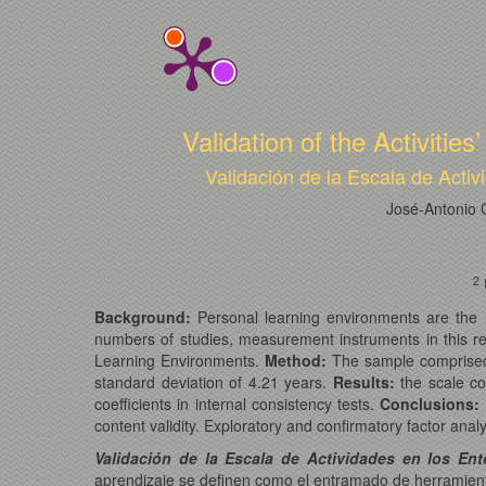
Validation of the Activiti
Validación de la Escala de Acti
José-Antonio 
2
Background:
Personal learning environments are the ne
numbers of studies, measurement instruments in this rega
Learning Environments.
Method:
The sample comprised 
standard deviation of 4.21 years.
Results:
the scale co
coefficients in internal consistency tests.
Conclusions:
content validity. Exploratory and confirmatory factor anal
Validación de la Escala de Actividades en los En
aprendizaje se definen como el entramado de herramienta