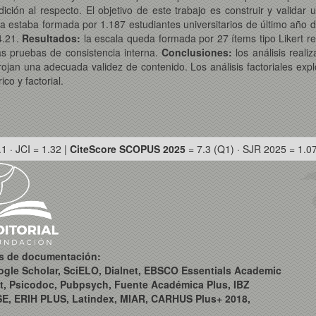
ión al respecto. El objetivo de este trabajo es construir y validar u
a estaba formada por 1.187 estudiantes universitarios de último año
4.21.
Resultados:
la escala queda formada por 27 ítems tipo Likert r
as pruebas de consistencia interna.
Conclusiones:
los análisis real
ojan una adecuada validez de contenido. Los análisis factoriales explo
co y factorial.
.1 · JCI = 1.32 |
CiteScore SCOPUS 2025
= 7.3 (Q1) · SJR 2025 = 1.0
os de documentación:
ogle Scholar, SciELO, Dialnet, EBSCO Essentials Academic
t, Psicodoc, Pubpsych, Fuente Académica Plus, IBZ
SE, ERIH PLUS, Latindex, MIAR, CARHUS Plus+ 2018,