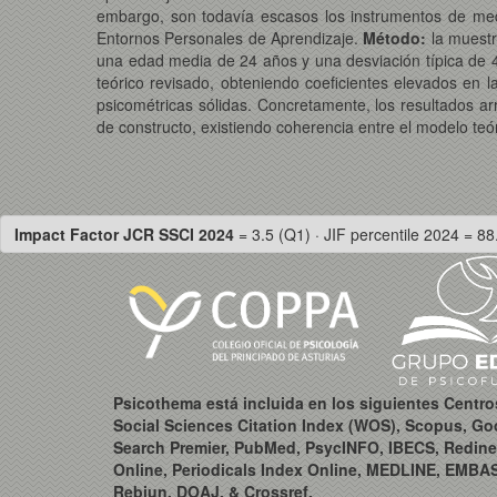
embargo, son todavía escasos los instrumentos de medic
Entornos Personales de Aprendizaje.
Método:
la muestr
una edad media de 24 años y una desviación típica de 
teórico revisado, obteniendo coeficientes elevados en l
psicométricas sólidas. Concretamente, los resultados arr
de constructo, existiendo coherencia entre el modelo teóri
Impact Factor JCR SSCI 2024
= 3.5 (Q1) · JIF percentile 2024 = 88
Psicothema está incluida en los siguientes Centr
Social Sciences Citation Index (WOS), Scopus, Go
Search Premier, PubMed, PsycINFO, IBECS, Redine
Online, Periodicals Index Online, MEDLINE, EMBA
Rebiun, DOAJ, & Crossref.