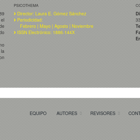
PSICOTHEMA
C
989
Director: Laura E. Gómez Sánchez
Di
el
Periodicidad:
3
de
Febrero | Mayo | Agosto | Noviembre
T
ado
ISSN Electrónico: 1886-144X
F
Em
omo
la
on
EQUIPO
AUTORES
REVISORES
CON