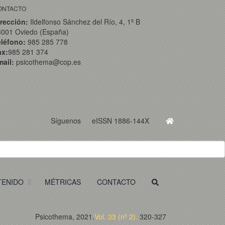
ONTACTO
rección:
Ildelfonso Sánchez del Río, 4, 1º B
3001 Oviedo (España)
eléfono:
985 285 778
ax:
985 281 374
ail:
psicothema@cop.es
Síguenos
eISSN 1886-144X
TENIDO
MÉTRICAS
CONTACTO
Psicothema, 2021.
Vol. 33 (nº 2).
320-327