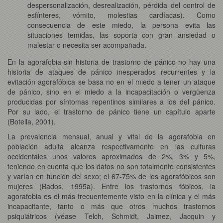
despersonalización, desrealización, pérdida del control de
esfínteres, vómito, molestias cardíacas). Como
consecuencia de este miedo, la persona evita las
situaciones temidas, las soporta con gran ansiedad o
malestar o necesita ser acompañada.
En la agorafobia sin historia de trastorno de pánico no hay una
historia de ataques de pánico inesperados recurrentes y la
evitación agorafóbica se basa no en el miedo a tener un ataque
de pánico, sino en el miedo a la incapacitación o vergüenza
producidas por síntomas repentinos similares a los del pánico.
Por su lado, el trastorno de pánico tiene un capítulo aparte
(Botella, 2001).
La prevalencia mensual, anual y vital de la agorafobia en
población adulta alcanza respectivamente en las culturas
occidentales unos valores aproximados de 2%, 3% y 5%,
teniendo en cuenta que los datos no son totalmente consistentes
y varían en función del sexo; el 67-75% de los agorafóbicos son
mujeres (Bados, 1995a). Entre los trastornos fóbicos, la
agorafobia es el más frecuentemente visto en la clínica y el más
incapacitante, tanto o más que otros muchos trastornos
psiquiátricos (véase Telch, Schmidt, Jaimez, Jacquin y