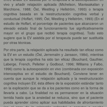
vivo y añadir relajación aplicada (Michelson, Mavissakalian y
Marchione, 1988; Öst, Westling y Hellström, 1993) o terapia
cognitiva basada en la reestructuración cognitiva verbal y
conductual (Hoffart, 1995; Öst, Westling y Hellström, 1993) (En el
estudio de Hoffart, el porcentaje de pacientes que alcanzaron un
elevado estado final de funcionamiento fue significativamente
mayor en el grupo que recibió terapia cognitiva). Todo esto
sugiere que la EV asistida por el terapeuta puede ser sustituida
por otras técnicas.
Por otra parte, la relajación aplicada ha resultado tan eficaz como
la EV en un estudio (Öst, Jerremalm y Jansson, 1984), mientras
que la terapia cognitiva ha sido tan eficaz (Bouchard, Gauthier,
Laberge, French, Pelletier y Godbout, 1996; Williams y Falbo,
1996) como la autoexposición en vivo (combinada con exposición
interoceptiva en el estudio de Bouchard). Conviene tener en
cuenta que aunque la relajación aplicada y la reestructuración
cognitiva incluyen EV, ésta difiere de la exposición estándar tanto
en la explicación que se da a los pacientes como en la forma de
llevarla a cabo. La finalidad no es permanecer en la situación
temida hasta que la ansiedad se reduzca, sino que el paciente
pueda aprender cómo aplicar sus habilidades de afrontamiento
(en el caso de la relajación aplicada) o someter a prueba