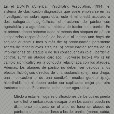
En el DSM-IV (American Psychiatric Association, 1994), el
sistema de clasificación diagnóstica que suele emplearse en las
investigaciones sobre agorafobia, este término está asociado a
dos categorías diagnósticas: el trastorno de pánico con
agorafobia y la agorafobia sin historia de trastorno de pánico. En
el primero deben haberse dado al menos dos ataques de pánico
inesperados (espontáneos), de los que al menos uno haya ido
seguido durante 1 mes o más de: a) preocupación persistente
acerca de tener nuevos ataques, b) preocupación acerca de las
implicaciones del ataque o de sus consecuencias (p.ej., perder el
control, sufrir un ataque cardíaco, «volverse loco») y/o c) un
cambio significativo en la conducta relacionada con los ataques.
Además, los ataques de pánico no deben ser debidos a los
efectos fisiológicos directos de una sustancia (p.ej., una droga,
una medicación) o de una condición médica general (p.ej.,
hipertiroidismo) ni deben poder ser explicados mejor por otro
trastorno mental. Finalmente, debe haber agorafobia:
Miedo a estar en lugares o situaciones de los cuales pueda
ser difícil o embarazoso escapar o en los cuales pueda no
disponerse de ayuda en el caso de tener un ataque de
pánico o síntomas similares a los del pánico (mareo, caída,