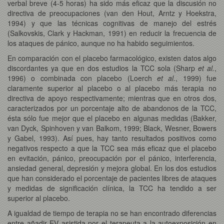
verbal breve (4-5 horas) ha sido más eficaz que la discusión no
directiva de preocupaciones (van den Hout, Arntz y Hoekstra,
1994) y que las técnicas cognitivas de manejo del estrés
(Salkovskis, Clark y Hackman, 1991) en reducir la frecuencia de
los ataques de pánico, aunque no ha habido seguimientos.
En comparación con el placebo farmacológico, existen datos algo
discordantes ya que en dos estudios la TCC sola (Sharp
et al.
,
1996) o combinada con placebo (Loerch
et al.
, 1999) fue
claramente superior al placebo o al placebo más terapia no
directiva de apoyo respectivamente; mientras que en otros dos,
caracterizados por un porcentaje alto de abandonos de la TCC,
ésta sólo fue mejor que el placebo en algunas medidas (Bakker,
van Dyck, Spinhoven y van Balkom, 1999; Black, Wesner, Bowers
y Gabel, 1993). Así pues, hay tanto resultados positivos como
negativos respecto a que la TCC sea más eficaz que el placebo
en evitación, pánico, preocupación por el pánico, interferencia,
ansiedad general, depresión y mejora global. En los dos estudios
que han considerado el porcentaje de pacientes libres de ataques
y medidas de significación clínica, la TCC ha tendido a ser
superior al placebo.
A igualdad de tiempo de terapia no se han encontrado diferencias
entre añadir EV asistida por el terapeuta a la autoexposición en