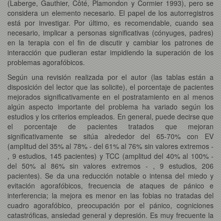
(Laberge, Gauthier, Côté, Plamondon y Cormier 1993), pero se
considera un elemento necesario. El papel de los autorregistros
está por investigar. Por último, es recomendable, cuando sea
necesario, implicar a personas significativas (cónyuges, padres)
en la terapia con el fin de discutir y cambiar los patrones de
interacción que pudieran estar impidiendo la superación de los
problemas agorafóbicos.
Según una revisión realizada por el autor (las tablas están a
disposición del lector que las solicite), el porcentaje de pacientes
mejorados significativamente en el postratamiento en al menos
algún aspecto importante del problema ha variado según los
estudios y los criterios empleados. En general, puede decirse que
el porcentaje de pacientes tratados que mejoran
significativamente se sitúa alrededor del 65-70% con EV
(amplitud del 35% al 78% - del 61% al 76% sin valores extremos -
, 9 estudios, 145 pacientes) y TCC (amplitud del 40% al 100% -
del 50% al 86% sin valores extremos - , 9 estudios, 206
pacientes). Se da una reducción notable o intensa del miedo y
evitación agorafóbicos, frecuencia de ataques de pánico e
interferencia; la mejora es menor en las fobias no tratadas del
cuadro agorafóbico, preocupación por el pánico, cogniciones
catastróficas, ansiedad general y depresión. Es muy frecuente la