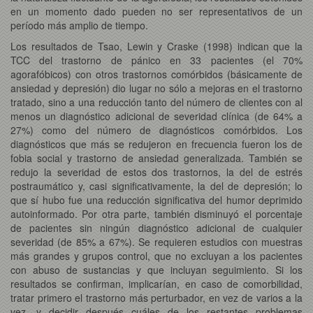
en un momento dado pueden no ser representativos de un
período más amplio de tiempo.
Los resultados de Tsao, Lewin y Craske (1998) indican que la
TCC del trastorno de pánico en 33 pacientes (el 70%
agorafóbicos) con otros trastornos comórbidos (básicamente de
ansiedad y depresión) dio lugar no sólo a mejoras en el trastorno
tratado, sino a una reducción tanto del número de clientes con al
menos un diagnóstico adicional de severidad clínica (de 64% a
27%) como del número de diagnósticos comórbidos. Los
diagnósticos que más se redujeron en frecuencia fueron los de
fobia social y trastorno de ansiedad generalizada. También se
redujo la severidad de estos dos trastornos, la del de estrés
postraumático y, casi significativamente, la del de depresión; lo
que sí hubo fue una reducción significativa del humor deprimido
autoinformado. Por otra parte, también disminuyó el porcentaje
de pacientes sin ningún diagnóstico adicional de cualquier
severidad (de 85% a 67%). Se requieren estudios con muestras
más grandes y grupos control, que no excluyan a los pacientes
con abuso de sustancias y que incluyan seguimiento. Si los
resultados se confirman, implicarían, en caso de comorbilidad,
tratar primero el trastorno más perturbador, en vez de varios a la
vez, y decidir después cuáles de los restantes problemas