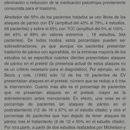
eliminación o reducción de la medicación psicotropa previamente
consumida para el trastorno.
Alrededor del 55% de los pacientes tratados se ven libres de los
ataques de pánico con EV (amplitud del 43% al 79%, 4 estudios,
68 pacientes) y sobre el 65% con TCC (amplitud del 0% al 100% -
del 43% al 89% sin valores extremos -, 18 estudios, 344
pacientes). De todos modos, estos porcentajes pueden ser
sobrestimaciones, ya que aunque los pacientes presentan
trastorno de pánico con agorafobia, en la inmensa mayoría de los
estudios no se especifica cuántos clientes presentaban ataques
de pánico en el pretest (la presencia actual de estos ataques no
es un criterio necesario para el diagnóstico). Por ejemplo, en de
Beurs y cols. (1995) sólo 12 de los 18 pacientes de EV
presentaban ataques en el pretest, número que se redujo a 6 tras
la intervención. Cuanto más alto es el porcentaje de pacientes
que no presentan ataques en el pretest, mayor es la
sobrestimación antes mencionada. En efecto, una cosa es el
porcentaje de pacientes sin ataques de pánico en el
postratamiento (12 de 18 o 67% en el estudio citado) y otra el
porcentaje de pacientes que han dejado de tener ataques de
pánico tras el tratamiento (6 de 12 o 50% en el estudio citado).
Por otra parte, a partir de dos estudios realizados por Michelson y