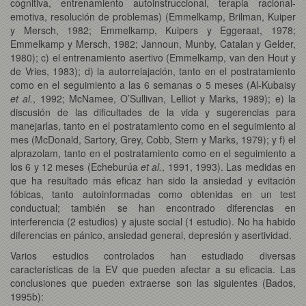
cognitiva, entrenamiento autoinstruccional, terapia racional-
emotiva, resolución de problemas) (Emmelkamp, Brilman, Kuiper
y Mersch, 1982; Emmelkamp, Kuipers y Eggeraat, 1978;
Emmelkamp y Mersch, 1982; Jannoun, Munby, Catalan y Gelder,
1980); c) el entrenamiento asertivo (Emmelkamp, van den Hout y
de Vries, 1983); d) la autorrelajación, tanto en el postratamiento
como en el seguimiento a las 6 semanas o 5 meses (Al-Kubaisy
et al.
, 1992; McNamee, O’Sullivan, Lelliot y Marks, 1989); e) la
discusión de las dificultades de la vida y sugerencias para
manejarlas, tanto en el postratamiento como en el seguimiento al
mes (McDonald, Sartory, Grey, Cobb, Stern y Marks, 1979); y f) el
alprazolam, tanto en el postratamiento como en el seguimiento a
los 6 y 12 meses (Echeburúa
et al.
, 1991, 1993). Las medidas en
que ha resultado más eficaz han sido la ansiedad y evitación
fóbicas, tanto autoinformadas como obtenidas en un test
conductual; también se han encontrado diferencias en
interferencia (2 estudios) y ajuste social (1 estudio). No ha habido
diferencias en pánico, ansiedad general, depresión y asertividad.
Varios estudios controlados han estudiado diversas
características de la EV que pueden afectar a su eficacia. Las
conclusiones que pueden extraerse son las siguientes (Bados,
1995b):