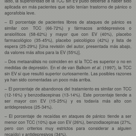
lado, la superioridad de la TCC sin EV pudo deberse a haber sido
aplicada en más pacientes que sólo tenían trastorno de pánico o
agorafobia leve.
– El porcentaje de pacientes libres de ataques de pánico es
similar con TCC (66-72%) y fármacos antidepresivos o
ansiolíticos (58-62%) y mayor que con EV (40%), placebo
farmacológico (35-45%), placebo psicológico (42%) y lista de
espera (25-29%) [Una revisión del autor, presentada más abajo,
da valores más altos para la EV (55%)].
– Dos metaanálisis no coinciden en si la TCC es superior o no en
medidas de depresión. En el de van Balkom
et al.
(1997), la TCC
sin EV sí que resultó superior curiosamente. Las posibles razones
ya han sido comentadas un poco más arriba.
– El porcentaje de abandonos del tratamiento es similar con TCC
(12-16%) y benzodiacepinas (13-14%). Este porcentaje tiende a
ser mayor con EV (15-25%) y es todavía más alto con
antidepresivos (25-34%).
– El porcentaje de recaídas en ataques de pánico tiende a ser
menor con TCC (10%) que con EV (26%), benzodiacepinas (27%,
pero con criterios muy estrictos para considerar a alguien
recaído) y antidepresivos (34%).