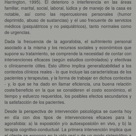
Harrington, 1995). El deterioro o interferencia en las áreas
familiar, marital, social, laboral, lúdica y de manejo de la casa es
notable, así como las repercusiones personales (humor
deprimido, abuso de sustancias) y el uso frecuente de servicios
médicos (psiquiátricos y no psiquiátricos), tanto normales como
de urgencias.
Dada la frecuencia de la agorafobia, el sufrimiento personal
asociado a la misma y los recursos sociales y económicos que
supone su tratamiento, se comprende la necesidad de contar con
intervenciones eficaces (según estudios controlados) y efectivas
o clínicamente útiles. Esto último implica generalizabilidad a los
contextos clínicos reales - lo que incluye las características de los
pacientes y terapeutas, y la forma de trabajar en dichos contextos
- y, lo que se ha dado en llamar eficiencia, una buena relación
coste/beneficio en la que se consideren el costo económico, el
tiempo y esfuerzo requeridos, los posibles efectos secundarios y
la satisfacción de los pacientes.
Desde la perspectiva de intervención psicológica se cuenta hoy
en día con dos tipos de intervenciones eficaces para la
agorafobia: a) la exposición y/o autoexposición en vivo, y b) la
terapia cognitivo-conductual. La primera intervención implica que
el cliente se exponga en la vida real y de un modo sistemático a