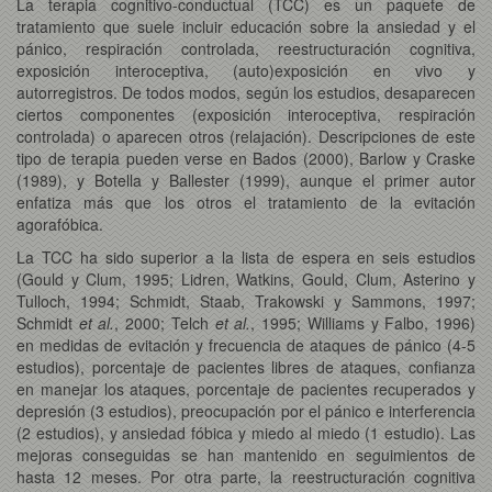
La terapia cognitivo-conductual (TCC) es un paquete de
tratamiento que suele incluir educación sobre la ansiedad y el
pánico, respiración controlada, reestructuración cognitiva,
exposición interoceptiva, (auto)exposición en vivo y
autorregistros. De todos modos, según los estudios, desaparecen
ciertos componentes (exposición interoceptiva, respiración
controlada) o aparecen otros (relajación). Descripciones de este
tipo de terapia pueden verse en Bados (2000), Barlow y Craske
(1989), y Botella y Ballester (1999), aunque el primer autor
enfatiza más que los otros el tratamiento de la evitación
agorafóbica.
La TCC ha sido superior a la lista de espera en seis estudios
(Gould y Clum, 1995; Lidren, Watkins, Gould, Clum, Asterino y
Tulloch, 1994; Schmidt, Staab, Trakowski y Sammons, 1997;
Schmidt
et al.
, 2000; Telch
et al.
, 1995; Williams y Falbo, 1996)
en medidas de evitación y frecuencia de ataques de pánico (4-5
estudios), porcentaje de pacientes libres de ataques, confianza
en manejar los ataques, porcentaje de pacientes recuperados y
depresión (3 estudios), preocupación por el pánico e interferencia
(2 estudios), y ansiedad fóbica y miedo al miedo (1 estudio). Las
mejoras conseguidas se han mantenido en seguimientos de
hasta 12 meses. Por otra parte, la reestructuración cognitiva