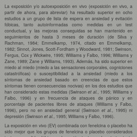
La exposición y/o autoexposición en vivo (exposición en vivo, a
partir de ahora, para abreviar) ha resultado superior en ocho
estudios a un grupo de lista de espera en ansiedad y evitación
fóbicas, tanto autoinformadas como medidas en un test
conductual, y las mejoras conseguidas se han mantenido en
seguimientos de hasta 3 meses de duración (de Silva y
Rachman, 1984; Emmelkamp, 1974, citado en Emmelkamp,
1982; Sinnot, Jones, Scott-Fordham y Woodward, 1981; Swinson,
Fergus, Cox y Wickwire, 1995; Williams y Falbo, 1996; Williams y
Zane, 1989; Zane y Williams, 1993). Además, ha sido superior en
miedo al miedo (miedo a las sensaciones corporales, cogniciones
catastróficas) o susceptibilidad a la ansiedad (miedo a los
síntomas de ansiedad basado en creencias de que estos
síntomas tienen consecuencias nocivas) en los dos estudios que
han considerado estas medidas (Swinson
et al.
, 1995; Williams y
Falbo, 1996) y en frecuencia de ataques de pánico y en
porcentaje de pacientes libres de ataques (Williams y Falbo,
1996), pero no en ansiedad general (Swinson
et al.
, 1995) ni
depresión (Swinson
et al.
, 1995; Williams y Falbo, 1996).
La exposición en vivo (EV) combinada con fenelcina o placebo ha
sido mejor que los grupos de fenelcina o placebo considerados