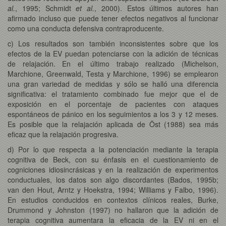
al.
, 1995; Schmidt
et al.
, 2000). Estos últimos autores han
afirmado incluso que puede tener efectos negativos al funcionar
como una conducta defensiva contraproducente.
c) Los resultados son también inconsistentes sobre que los
efectos de la EV puedan potenciarse con la adición de técnicas
de relajación. En el último trabajo realizado (Michelson,
Marchione, Greenwald, Testa y Marchione, 1996) se emplearon
una gran variedad de medidas y sólo se halló una diferencia
significativa: el tratamiento combinado fue mejor que el de
exposición en el porcentaje de pacientes con ataques
espontáneos de pánico en los seguimientos a los 3 y 12 meses.
Es posible que la relajación aplicada de Öst (1988) sea más
eficaz que la relajación progresiva.
d) Por lo que respecta a la potenciación mediante la terapia
cognitiva de Beck, con su énfasis en el cuestionamiento de
cogniciones idiosincrásicas y en la realización de experimentos
conductuales, los datos son algo discordantes (Bados, 1995b;
van den Hout, Arntz y Hoekstra, 1994; Williams y Falbo, 1996).
En estudios conducidos en contextos clínicos reales, Burke,
Drummond y Johnston (1997) no hallaron que la adición de
terapia cognitiva aumentara la eficacia de la EV ni en el