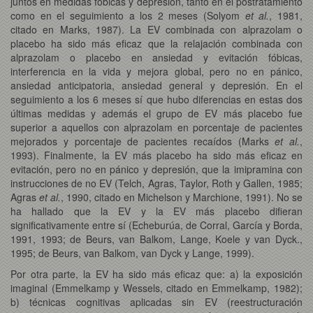
juntos en medidas fóbicas y depresión, tanto en el postratamiento
como en el seguimiento a los 2 meses (Solyom
et al.
, 1981,
citado en Marks, 1987). La EV combinada con alprazolam o
placebo ha sido más eficaz que la relajación combinada con
alprazolam o placebo en ansiedad y evitación fóbicas,
interferencia en la vida y mejora global, pero no en pánico,
ansiedad anticipatoria, ansiedad general y depresión. En el
seguimiento a los 6 meses sí que hubo diferencias en estas dos
últimas medidas y además el grupo de EV más placebo fue
superior a aquellos con alprazolam en porcentaje de pacientes
mejorados y porcentaje de pacientes recaídos (Marks
et al.
,
1993). Finalmente, la EV más placebo ha sido más eficaz en
evitación, pero no en pánico y depresión, que la imipramina con
instrucciones de no EV (Telch, Agras, Taylor, Roth y Gallen, 1985;
Agras
et al.
, 1990, citado en Michelson y Marchione, 1991). No se
ha hallado que la EV y la EV más placebo difieran
significativamente entre sí (Echeburúa, de Corral, García y Borda,
1991, 1993; de Beurs, van Balkom, Lange, Koele y van Dyck.,
1995; de Beurs, van Balkom, van Dyck y Lange, 1999).
Por otra parte, la EV ha sido más eficaz que: a) la exposición
imaginal (Emmelkamp y Wessels, citado en Emmelkamp, 1982);
b) técnicas cognitivas aplicadas sin EV (reestructuración