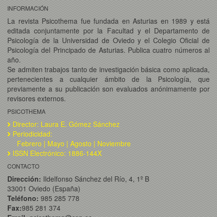
INFORMACIÓN
La revista Psicothema fue fundada en Asturias en 1989 y está
editada conjuntamente por la Facultad y el Departamento de
Psicología de la Universidad de Oviedo y el Colegio Oficial de
Psicología del Principado de Asturias. Publica cuatro números al
año.
Se admiten trabajos tanto de investigación básica como aplicada,
pertenecientes a cualquier ámbito de la Psicología, que
previamente a su publicación son evaluados anónimamente por
revisores externos.
PSICOTHEMA
Director: Laura E. Gómez Sánchez
Periodicidad:
Febrero | Mayo | Agosto | Noviembre
ISSN Electrónico: 1886-144X
CONTACTO
Dirección:
Ildelfonso Sánchez del Río, 4, 1º B
33001 Oviedo (España)
Teléfono:
985 285 778
Fax:
985 281 374