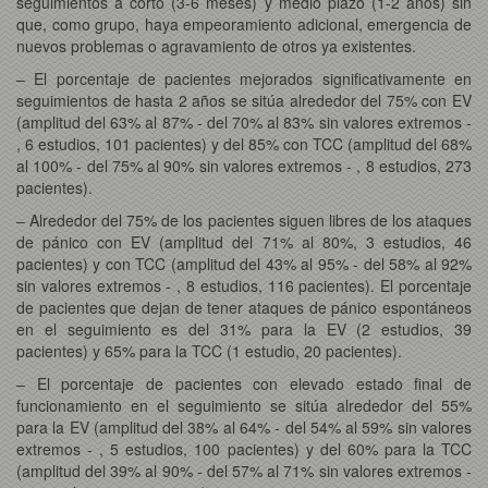
seguimientos a corto (3-6 meses) y medio plazo (1-2 años) sin
que, como grupo, haya empeoramiento adicional, emergencia de
nuevos problemas o agravamiento de otros ya existentes.
– El porcentaje de pacientes mejorados significativamente en
seguimientos de hasta 2 años se sitúa alrededor del 75% con EV
(amplitud del 63% al 87% - del 70% al 83% sin valores extremos -
, 6 estudios, 101 pacientes) y del 85% con TCC (amplitud del 68%
al 100% - del 75% al 90% sin valores extremos - , 8 estudios, 273
pacientes).
– Alrededor del 75% de los pacientes siguen libres de los ataques
de pánico con EV (amplitud del 71% al 80%, 3 estudios, 46
pacientes) y con TCC (amplitud del 43% al 95% - del 58% al 92%
sin valores extremos - , 8 estudios, 116 pacientes). El porcentaje
de pacientes que dejan de tener ataques de pánico espontáneos
en el seguimiento es del 31% para la EV (2 estudios, 39
pacientes) y 65% para la TCC (1 estudio, 20 pacientes).
– El porcentaje de pacientes con elevado estado final de
funcionamiento en el seguimiento se sitúa alrededor del 55%
para la EV (amplitud del 38% al 64% - del 54% al 59% sin valores
extremos - , 5 estudios, 100 pacientes) y del 60% para la TCC
(amplitud del 39% al 90% - del 57% al 71% sin valores extremos -