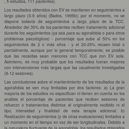
, 5 estudios, 111 pacientes).
Los resultados obtenidos con EV se mantienen en seguimientos a
largo plazo (3-9 años) (Bados, 1995b); por el momento, no se
dispone todavía de seguimientos a largo plazo de la TCC.
Alrededor del 35% de los pacientes reciben tratamiento adicional
durante los seguimientos (ya sea para su agorafobia o para otros
problemas psicológicos) - porcentaje que sube al 50% en los
seguimientos de 2 o más años - y el 20-25% recaen total o
parcialmente, aunque por lo general temporalmente; es posible
que las recaídas sean menores con TCC que con EV sola.
Asimismo, es muy probable que los resultados fueran mejores
con intervenciones más largas que las usualmente investigadas
(8-12 sesiones).
Las conclusiones sobre el mantenimiento de los resultados de la
agorafobia se ven muy limitadas por dos factores: a) La gran
mayoría de los estudios no especifican ni tienen en cuenta en los
análisis el porcentaje de pacientes que reciben sesiones de
refuerzo o tratamientos distintos al originalmente recibido ni el
tipo, intensidad y finalidad de esta terapia adicional. b)
Realización de seguimientos (y de otras evaluaciones) limitados a
un momento en el tiempo en vez de ser longitudinales. Debido a
la naturaleza fluctuante de la agorafobia, los resultados obtenidos