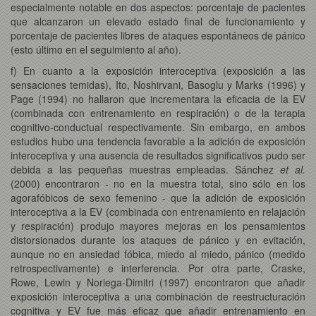
especialmente notable en dos aspectos: porcentaje de pacientes
que alcanzaron un elevado estado final de funcionamiento y
porcentaje de pacientes libres de ataques espontáneos de pánico
(esto último en el seguimiento al año).
f) En cuanto a la exposición interoceptiva (exposición a las
sensaciones temidas), Ito, Noshirvani, Basoglu y Marks (1996) y
Page (1994) no hallaron que incrementara la eficacia de la EV
(combinada con entrenamiento en respiración) o de la terapia
cognitivo-conductual respectivamente. Sin embargo, en ambos
estudios hubo una tendencia favorable a la adición de exposición
interoceptiva y una ausencia de resultados significativos pudo ser
debida a las pequeñas muestras empleadas. Sánchez
et al.
(2000) encontraron - no en la muestra total, sino sólo en los
agorafóbicos de sexo femenino - que la adición de exposición
interoceptiva a la EV (combinada con entrenamiento en relajación
y respiración) produjo mayores mejoras en los pensamientos
distorsionados durante los ataques de pánico y en evitación,
aunque no en ansiedad fóbica, miedo al miedo, pánico (medido
retrospectivamente) e interferencia. Por otra parte, Craske,
Rowe, Lewin y Noriega-Dimitri (1997) encontraron que añadir
exposición interoceptiva a una combinación de reestructuración
cognitiva y EV fue más eficaz que añadir entrenamiento en