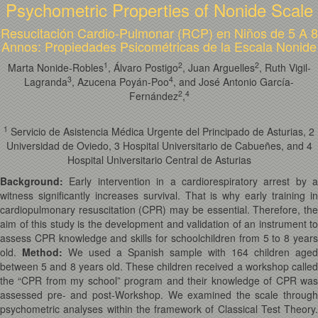
Psychometric Properties of Nonide Scale
Resucitación Cardio-Pulmonar (RCP) en Niños de 5 A 8
Annos: Propiedades Psicométricas de la Escala Nonide
1
2
2
Marta Nonide-Robles
, Álvaro Postigo
, Juan Arguelles
, Ruth Vigil-
3
4
Lagranda
, Azucena Poyán-Poo
, and José Antonio García-
2
4
Fernández
,
1
Servicio de Asistencia Médica Urgente del Principado de Asturias, 2
Universidad de Oviedo, 3 Hospital Universitario de Cabueñes, and 4
Hospital Universitario Central de Asturias
Background:
Early intervention in a cardiorespiratory arrest by a
witness significantly increases survival. That is why early training in
cardiopulmonary resuscitation (CPR) may be essential. Therefore, the
aim of this study is the development and validation of an instrument to
assess CPR knowledge and skills for schoolchildren from 5 to 8 years
old.
Method:
We used a Spanish sample with 164 children aged
between 5 and 8 years old. These children received a workshop called
the “CPR from my school” program and their knowledge of CPR was
assessed pre- and post-Workshop. We examined the scale through
psychometric analyses within the framework of Classical Test Theory.