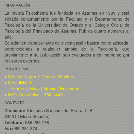
INFORMACIÓN
La revista Psicothema fue fundada en Asturias en 1989 y está
editada conjuntamente por la Facultad y el Departamento de
Psicología de la Universidad de Oviedo y el Colegio Oficial de
Psicología del Principado de Asturias. Publica cuatro números al
año.
Se admiten trabajos tanto de investigación básica como aplicada,
pertenecientes a cualquier ámbito de la Psicología, que
previamente a su publicación son evaluados anónimamente por
revisores externos.
PSICOTHEMA
Director: Laura E. Gómez Sánchez
Periodicidad:
Febrero | Mayo | Agosto | Noviembre
ISSN Electrónico: 1886-144X
CONTACTO
Dirección:
Ildelfonso Sánchez del Río, 4, 1º B
33001 Oviedo (España)
Teléfono:
985 285 778
Fax:
985 281 374