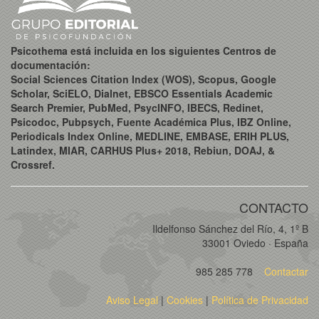
Psicothema está incluida en los siguientes Centros de
documentación:
Social Sciences Citation Index (WOS), Scopus, Google
Scholar, SciELO, Dialnet, EBSCO Essentials Academic
Search Premier, PubMed, PsycINFO, IBECS, Redinet,
Psicodoc, Pubpsych, Fuente Académica Plus, IBZ Online,
Periodicals Index Online, MEDLINE, EMBASE, ERIH PLUS,
Latindex, MIAR, CARHUS Plus+ 2018, Rebiun, DOAJ, &
Crossref.
CONTACTO
Ildelfonso Sánchez del Río, 4, 1º B
33001 Oviedo · España
985 285 778
Contactar
Aviso Legal
|
Cookies
|
Política de Privacidad