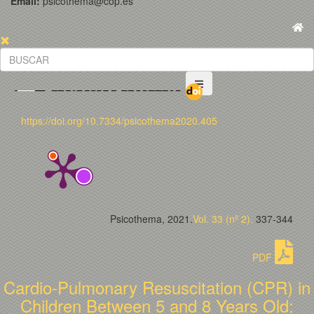
Email:
psicothema@cop.es
https://doi.org/10.7334/psicothema2020.405
Psicothema, 2021.
Vol. 33 (nº 2).
337-344
PDF
Cardio-Pulmonary Resuscitation (CPR) in
Children Between 5 and 8 Years Old: