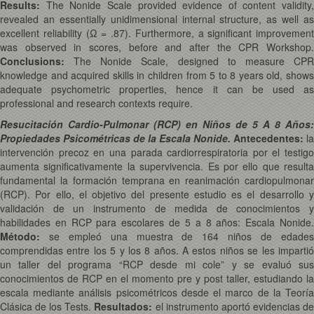
Results:
The Nonide Scale provided evidence of content validity,
revealed an essentially unidimensional internal structure, as well as
excellent reliability (Ω = .87). Furthermore, a significant improvement
was observed in scores, before and after the CPR Workshop.
Conclusions:
The Nonide Scale, designed to measure CPR
knowledge and acquired skills in children from 5 to 8 years old, shows
adequate psychometric properties, hence it can be used as
professional and research contexts require.
Resucitación Cardio-Pulmonar (RCP) en Niños de 5 A 8 Años:
Propiedades Psicométricas de la Escala Nonide.
Antecedentes:
la
intervención precoz en una parada cardiorrespiratoria por el testigo
aumenta significativamente la supervivencia. Es por ello que resulta
fundamental la formación temprana en reanimación cardiopulmonar
(RCP). Por ello, el objetivo del presente estudio es el desarrollo y
validación de un instrumento de medida de conocimientos y
habilidades en RCP para escolares de 5 a 8 años: Escala Nonide.
Método:
se empleó una muestra de 164 niños de edade
comprendidas entre los 5 y los 8 años. A estos niños se les impartió
un taller del programa “RCP desde mi cole” y se evaluó sus
conocimientos de RCP en el momento pre y post taller, estudiando la
escala mediante análisis psicométricos desde el marco de la Teoría
Clásica de los Tests.
Resultados:
el instrumento aportó evidencias d