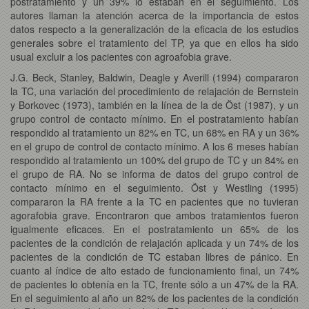
postratamiento y un 39% lo estaban en el seguimiento. Los
autores llaman la atención acerca de la importancia de estos
datos respecto a la generalización de la eficacia de los estudios
generales sobre el tratamiento del TP, ya que en ellos ha sido
usual excluir a los pacientes con agroafobia grave.
J.G. Beck, Stanley, Baldwin, Deagle y Averill (1994) compararon
la TC, una variación del procedimiento de relajación de Bernstein
y Borkovec (1973), también en la línea de la de Öst (1987), y un
grupo control de contacto mínimo. En el postratamiento habían
respondido al tratamiento un 82% en TC, un 68% en RA y un 36%
en el grupo de control de contacto mínimo. A los 6 meses habían
respondido al tratamiento un 100% del grupo de TC y un 84% en
el grupo de RA. No se informa de datos del grupo control de
contacto mínimo en el seguimiento. Öst y Westling (1995)
compararon la RA frente a la TC en pacientes que no tuvieran
agorafobia grave. Encontraron que ambos tratamientos fueron
igualmente eficaces. En el postratamiento un 65% de los
pacientes de la condición de relajación aplicada y un 74% de los
pacientes de la condición de TC estaban libres de pánico. En
cuanto al índice de alto estado de funcionamiento final, un 74%
de pacientes lo obtenía en la TC, frente sólo a un 47% de la RA.
En el seguimiento al año un 82% de los pacientes de la condición