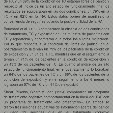
de RA y un 89% de la condición de TC estaban libres de pánico y
respecto al índice de un alto estado de funcionamiento final los
resultados se equiparaban en las dos condiciones, un 79% en la
TC y un 82% en la RA. Estos datos ponen de manifiesto la
conveniencia de seguir estudiando la posible utilidad de la RA.
Bouchard et al. (1996) compararon la eficacia de dos condiciones
de tratamiento, TC y exposición en una muestra de pacientes con
TP y agorafobia y encontraron que todos los sujetos mejoraron.
Por lo que respecta a la condición de libres de pánico, en el
postratamiento la tenían un 79% de los pacientes de la condición
de exposición y un 64 de la TC, mientras que en el seguimiento la
tenían un 71% de los pacientes en la condición de exposición y
un 43% de los pacientes de TC. En cuanto al índice de un alto
estado de funcionamiento final; en el postratamiento lo lograban
un 64% de los pacientes de TC y un 86% de los pacientes de la
condición de exposición y en el seguimiento a los 6 meses lo
lograban un 57% de TC y un 64% de exposición.
Shear, Pilkonis, Cloitre y Leon (1994) compararon un programa
de tratamiento cognitivo comportamental en la línea del TCP con
un programa de tratamiento «no prescriptivo». En ambos se
dieron tres sesiones educativas de información acerca del pánico
y luego 12 sesiones que en el tratamiento cognitivo