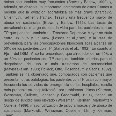
ánimo son también muy frecuentes (Brown y Barlow, 1992) y,
además, se observa un importante incremento de estos últimos a
medida que la evitación agorafóbica es más grave (Starcevic,
Uhlenhuth, Kellner y Pathak, 1992) y una frecuencia mayor de
abuso de sustancias (Brown y Barlow, 1992). Las tasas de
prevalencia (a lo largo de toda la vida) para los pacientes con un
TP que padecen también un Trastorno Depresivo Mayor se sitúa
entre un 50% y un 60% (Lesser et al.,1989) y la tasa de
prevalencia para las preocupaciones hipocondríacas alcanza un
50% de los pacientes con TP (Starcevic et al., 1992). En cuanto al
Eje II del DSM-IV, se ha encontrado que alrededor de un 40% a
un 50% de pacientes con TP cumplen también criterios para el
diagnóstico de uno o más trastornos de personalidad
(Mavissakalian, 1990; Pollack, Otto, Rosenbaum y Sachs, 1992).
También se ha observado que, comparados con pacientes que
presentan otras patologías, los pacientes con TP usan con mayor
frecuencia los servicios de emergencia de los hospitales, resulta
más probable su hospitalización por problemas físicos (Klerman,
Weissman, Oullette, Johnson y Greenwald, 1991), tienen un
riesgo de suicidio más elevado (Weissman, Klerman, Markowitz y
Oullette, 1989), mayor utilización de psicofármacos y de abuso de
sustancias (Markowitz, Weissman, Ouellette, Lish y Klerman,
1989).