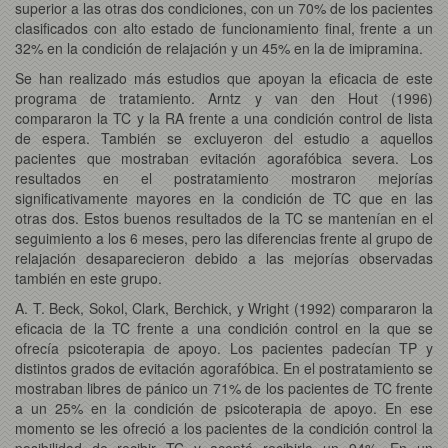
superior a las otras dos condiciones, con un 70% de los pacientes
clasificados con alto estado de funcionamiento final, frente a un
32% en la condición de relajación y un 45% en la de imipramina.
Se han realizado más estudios que apoyan la eficacia de este
programa de tratamiento. Arntz y van den Hout (1996)
compararon la TC y la RA frente a una condición control de lista
de espera. También se excluyeron del estudio a aquellos
pacientes que mostraban evitación agorafóbica severa. Los
resultados en el postratamiento mostraron mejorías
significativamente mayores en la condición de TC que en las
otras dos. Estos buenos resultados de la TC se mantenían en el
seguimiento a los 6 meses, pero las diferencias frente al grupo de
relajación desaparecieron debido a las mejorías observadas
también en este grupo.
A. T. Beck, Sokol, Clark, Berchick, y Wright (1992) compararon la
eficacia de la TC frente a una condición control en la que se
ofrecía psicoterapia de apoyo. Los pacientes padecían TP y
distintos grados de evitación agorafóbica. En el postratamiento se
mostraban libres de pánico un 71% de los pacientes de TC frente
a un 25% en la condición de psicoterapia de apoyo. En ese
momento se les ofreció a los pacientes de la condición control la
posibilidad de recibir TC y aceptó recibirla un 94%. En un