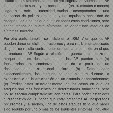
listado de 13 síntomas somáticos y/o cognitivos. Además, los AP
tienen un inicio súbito y en poco tiempo (en 10 minutos o menos)
llegan a su máxima intensidad, suelen ir acompañados de una
sensación de peligro inminente y un impulso o necesidad de
escapar. Los ataques que cumplen todas estas condiciones, pero
tienen menos de cuatro síntomas, se denominan ataques de
síntomas limitados.
Por otra parte, también se insiste en el DSM-IV en que los AP
pueden darse en distintos trastornos y para realizar un adecuado
diagnóstico resulta central tener en cuenta el contexto en el que
se produce el AP. Según la relación que guarda el comienzo del
ataque con los desencadenantes, los AP pueden ser: (a)
Inesperados, su comienzo no se da a partir de un
desencadenante situacional claro; (b) Determinados
situacionalmente, los ataques se dan siempre durante la
exposición o en la anticipación de un estímulo desencadenante;
(c) Predispuestos situacionalmente, en los casos en que los
ataques son más frecuentes en determinadas situaciones, pero
no se asocian completamente con éstas. Para poder establecer
el diagnóstico de TP tienen que estar presentes AP inesperados
recurrentes y, al menos, uno de estos ataques tiene que haber
sido seguido por uno o más de los siguientes síntomas: inquietud