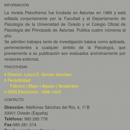
INFORMACIÓN
La revista Psicothema fue fundada en Asturias en 1989 y está
editada conjuntamente por la Facultad y el Departamento de
Psicología de la Universidad de Oviedo y el Colegio Oficial de
Psicología del Principado de Asturias. Publica cuatro números al
año.
Se admiten trabajos tanto de investigación básica como aplicada,
pertenecientes a cualquier ámbito de la Psicología, que
previamente a su publicación son evaluados anónimamente por
revisores externos.
PSICOTHEMA
Director: Laura E. Gómez Sánchez
Periodicidad:
Febrero | Mayo | Agosto | Noviembre
ISSN Electrónico: 1886-144X
CONTACTO
Dirección:
Ildelfonso Sánchez del Río, 4, 1º B
33001 Oviedo (España)
Teléfono:
985 285 778
Fax:
985 281 374