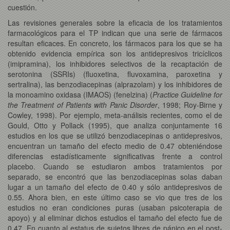
cuestión.
Las revisiones generales sobre la eficacia de los tratamientos
farmacológicos para el TP indican que una serie de fármacos
resultan eficaces. En concreto, los fármacos para los que se ha
obtenido evidencia empírica son los antidepresivos tricíclicos
(imipramina), los inhibidores selectivos de la recaptación de
serotonina (SSRIs) (fluoxetina, fluvoxamina, paroxetina y
sertralina), las benzodiacepinas (alprazolam) y los inhibidores de
la monoamino oxidasa (IMAOS) (fenelzina) (
Practice Guideline for
the Treatment of Patients with Panic Disorder
, 1998; Roy-Birne y
Cowley, 1998). Por ejemplo, meta-análisis recientes, como el de
Gould, Otto y Pollack (1995), que analiza conjuntamente 16
estudios en los que se utilizó benzodiacepinas o antidepresivos,
encuentran un tamaño del efecto medio de 0.47 obteniéndose
diferencias estadísticamente significativas frente a control
placebo. Cuando se estudiaron ambos tratamientos por
separado, se encontró que las benzodiacepinas solas daban
lugar a un tamaño del efecto de 0.40 y sólo antidepresivos de
0.55. Ahora bien, en este último caso se vio que tres de los
estudios no eran condiciones puras (usaban psicoterapia de
apoyo) y al eliminar dichos estudios el tamaño del efecto fue de
0.47. En cuanto al estatus de sujetos libres de pánico en el post-