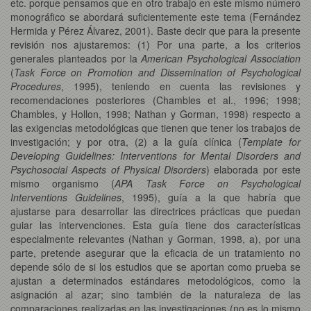
etc. porque pensamos que en otro trabajo en este mismo número
monográfico se abordará suficientemente este tema (Fernández
Hermida y Pérez Álvarez, 2001). Baste decir que para la presente
revisión nos ajustaremos: (1) Por una parte, a los criterios
generales planteados por la
American Psychological Association
(
Task Force on Promotion and Dissemination of Psychological
Procedures
, 1995), teniendo en cuenta las revisiones y
recomendaciones posteriores (Chambles et al., 1996; 1998;
Chambles, y Hollon, 1998; Nathan y Gorman, 1998) respecto a
las exigencias metodológicas que tienen que tener los trabajos de
investigación; y por otra, (2) a la guía clínica (
Template for
Developing Guidelines: Interventions for Mental Disorders and
Psychosocial Aspects of Physical Disorders
) elaborada por este
mismo organismo (
APA Task Force on Psychological
Interventions Guidelines
, 1995), guía a la que habría que
ajustarse para desarrollar las directrices prácticas que puedan
guiar las intervenciones. Esta guía tiene dos características
especialmente relevantes (Nathan y Gorman, 1998, a), por una
parte, pretende asegurar que la eficacia de un tratamiento no
depende sólo de si los estudios que se aportan como prueba se
ajustan a determinados estándares metodológicos, como la
asignación al azar; sino también de la naturaleza de las
comparaciones realizadas en las investigaciones (no es lo mismo