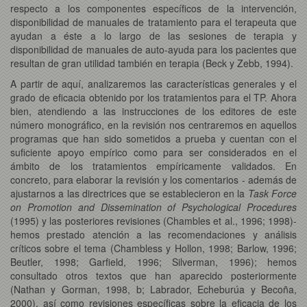
respecto a los componentes específicos de la intervención,
disponibilidad de manuales de tratamiento para el terapeuta que
ayudan a éste a lo largo de las sesiones de terapia y
disponibilidad de manuales de auto-ayuda para los pacientes que
resultan de gran utilidad también en terapia (Beck y Zebb, 1994).
A partir de aquí, analizaremos las características generales y el
grado de eficacia obtenido por los tratamientos para el TP. Ahora
bien, atendiendo a las instrucciones de los editores de este
número monográfico, en la revisión nos centraremos en aquellos
programas que han sido sometidos a prueba y cuentan con el
suficiente apoyo empírico como para ser considerados en el
ámbito de los tratamientos empíricamente validados. En
concreto, para elaborar la revisión y los comentarios - además de
ajustarnos a las directrices que se establecieron en la
Task Force
on Promotion and Dissemination of Psychological Procedures
(1995) y las posteriores revisiones (Chambles et al., 1996; 1998)-
hemos prestado atención a las recomendaciones y análisis
críticos sobre el tema (Chambless y Hollon, 1998; Barlow, 1996;
Beutler, 1998; Garfield, 1996; Silverman, 1996); hemos
consultado otros textos que han aparecido posteriormente
(Nathan y Gorman, 1998, b; Labrador, Echeburúa y Becoña,
2000), así como revisiones específicas sobre la eficacia de los