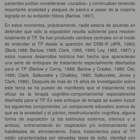
pacientes podían considerarse «curados» y continuaban teniendo
importante ansiedad y ataques de pánico a pesar de la mejoría
lograda en su evitación fóbica (Barlow, 1997).
En estos momentos, prácticamente, nadie estaría de acuerdo en
defender que sólo la exposición resulta suficiente para resolver
totalmente el TP. Se han producido cambios centrales en el modo
de entender el TP desde la aparición del DSM-III (APA, 1980)
(Beck,1988; Barlow, 1988; Clark, 1988, 1989; Ley, 1985, 1987) y
estos nuevos desarrollos teóricos han hecho que aparecieran
una serie de enfoques de tratamiento especialmente diseñados
para el TP (Barlow y Cerny, 1988; Barlow y Craske, 1989; Öst,
1988; Clark, Salkovskis y Chalkley, 1985; Salkovskis, Jones y
Clark, 1986). Después de más de 15 años de investigación sobre
este tema se ha puesto de manifiesto que el tratamiento más
eficaz es la terapia cognitivo-comportamental especialmente
diseñada para el TP. En este enfoque de terapia se suelen incluir
los siguientes componentes: un componente educativo acerca de
qué es la ansiedad y el pánico, reestructuración cognitiva, alguna
forma de exposición (a los estímulos externos, internos o a
ambos), entrenamiento en respiración y/o entrenamiento en
habilidades de afrontamiento. Estos tratamientos para el TP
están caracterizados por elevadas tasas de éxito, claridad con