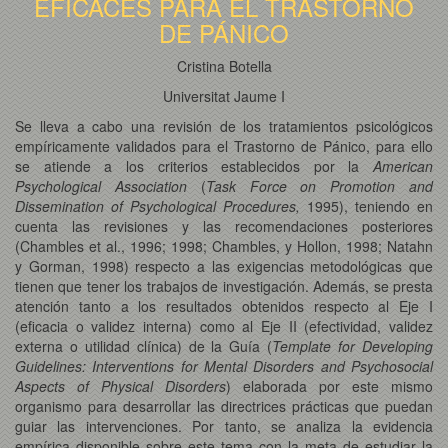
EFICACES PARA EL TRASTORNO
DE PÁNICO
Cristina Botella
Universitat Jaume I
Se lleva a cabo una revisión de los tratamientos psicológicos
empíricamente validados para el Trastorno de Pánico, para ello
se atiende a los criterios establecidos por la
American
Psychological Association
(
Task Force on Promotion and
Dissemination of Psychological Procedures,
1995), teniendo en
cuenta las revisiones y las recomendaciones posteriores
(Chambles et al., 1996; 1998; Chambles, y Hollon, 1998; Natahn
y Gorman, 1998) respecto a las exigencias metodológicas que
tienen que tener los trabajos de investigación. Además, se presta
atención tanto a los resultados obtenidos respecto al Eje I
(eficacia o validez interna) como al Eje II (efectividad, validez
externa o utilidad clínica) de la Guía (
Template for Developing
Guidelines: Interventions for Mental Disorders and Psychosocial
Aspects of Physical Disorders
) elaborada por este mismo
organismo para desarrollar las directrices prácticas que puedan
guiar las intervenciones. Por tanto, se analiza la evidencia
empírica disponible sobre este tema con la meta de estudiar la