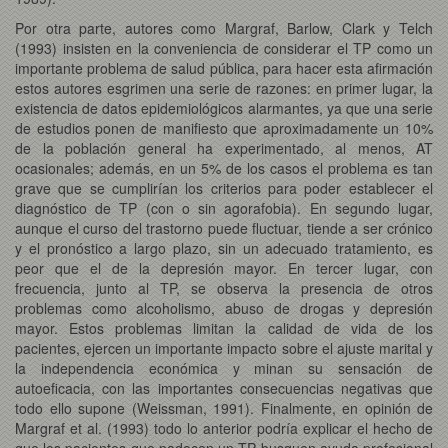
Por otra parte, autores como Margraf, Barlow, Clark y Telch
(1993) insisten en la conveniencia de considerar el TP como un
importante problema de salud pública, para hacer esta afirmación
estos autores esgrimen una serie de razones: en primer lugar, la
existencia de datos epidemiológicos alarmantes, ya que una serie
de estudios ponen de manifiesto que aproximadamente un 10%
de la población general ha experimentado, al menos, AT
ocasionales; además, en un 5% de los casos el problema es tan
grave que se cumplirían los criterios para poder establecer el
diagnóstico de TP (con o sin agorafobia). En segundo lugar,
aunque el curso del trastorno puede fluctuar, tiende a ser crónico
y el pronóstico a largo plazo, sin un adecuado tratamiento, es
peor que el de la depresión mayor. En tercer lugar, con
frecuencia, junto al TP, se observa la presencia de otros
problemas como alcoholismo, abuso de drogas y depresión
mayor. Estos problemas limitan la calidad de vida de los
pacientes, ejercen un importante impacto sobre el ajuste marital y
la independencia económica y minan su sensación de
autoeficacia, con las importantes consecuencias negativas que
todo ello supone (Weissman, 1991). Finalmente, en opinión de
Margraf et al. (1993) todo lo anterior podría explicar el hecho de
que los pacientes que padecen un TP busquen ayuda profesional