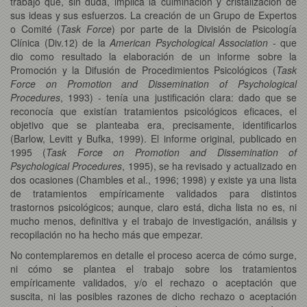
trabajo que, sin duda, implica la culminación y cristalización de
sus ideas y sus esfuerzos. La creación de un Grupo de Expertos
o Comité (
Task Force
) por parte de la División de Psicología
Clínica (Div.12) de la
American Psychological Association
- que
dio como resultado la elaboración de un informe sobre la
Promoción y la Difusión de Procedimientos Psicológicos (
Task
Force on Promotion and Dissemination of Psychological
Procedures
, 1993) - tenía una justificación clara: dado que se
reconocía que existían tratamientos psicológicos eficaces, el
objetivo que se planteaba era, precisamente, identificarlos
(Barlow, Levitt y Bufka, 1999). El informe original, publicado en
1995 (
Task Force on Promotion and Dissemination of
Psychological Procedures
, 1995), se ha revisado y actualizado en
dos ocasiones (Chambles et al., 1996; 1998) y existe ya una lista
de tratamientos empíricamente validados para distintos
trastornos psicológicos; aunque, claro está, dicha lista no es, ni
mucho menos, definitiva y el trabajo de investigación, análisis y
recopilación no ha hecho más que empezar.
No contemplaremos en detalle el proceso acerca de cómo surge,
ni cómo se plantea el trabajo sobre los tratamientos
empíricamente validados, y/o el rechazo o aceptación que
suscita, ni las posibles razones de dicho rechazo o aceptación