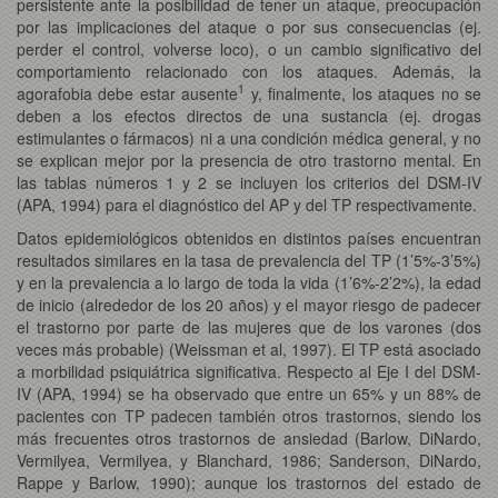
persistente ante la posibilidad de tener un ataque, preocupación
por las implicaciones del ataque o por sus consecuencias (ej.
perder el control, volverse loco), o un cambio significativo del
comportamiento relacionado con los ataques. Además, la
1
agorafobia debe estar ausente
y, finalmente, los ataques no se
deben a los efectos directos de una sustancia (ej. drogas
estimulantes o fármacos) ni a una condición médica general, y no
se explican mejor por la presencia de otro trastorno mental. En
las tablas números 1 y 2 se incluyen los criterios del DSM-IV
(APA, 1994) para el diagnóstico del AP y del TP respectivamente.
Datos epidemiológicos obtenidos en distintos países encuentran
resultados similares en la tasa de prevalencia del TP (1’5%-3’5%)
y en la prevalencia a lo largo de toda la vida (1’6%-2’2%), la edad
de inicio (alrededor de los 20 años) y el mayor riesgo de padecer
el trastorno por parte de las mujeres que de los varones (dos
veces más probable) (Weissman et al, 1997). El TP está asociado
a morbilidad psiquiátrica significativa. Respecto al Eje I del DSM-
IV (APA, 1994) se ha observado que entre un 65% y un 88% de
pacientes con TP padecen también otros trastornos, siendo los
más frecuentes otros trastornos de ansiedad (Barlow, DiNardo,
Vermilyea, Vermilyea, y Blanchard, 1986; Sanderson, DiNardo,
Rappe y Barlow, 1990); aunque los trastornos del estado de