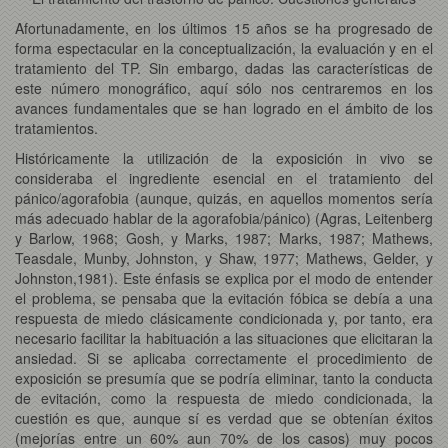
Afortunadamente, en los últimos 15 años se ha progresado de
forma espectacular en la conceptualización, la evaluación y en el
tratamiento del TP. Sin embargo, dadas las características de
este número monográfico, aquí sólo nos centraremos en los
avances fundamentales que se han logrado en el ámbito de los
tratamientos.
Históricamente la utilización de la exposición in vivo se
consideraba el ingrediente esencial en el tratamiento del
pánico/agorafobia (aunque, quizás, en aquellos momentos sería
más adecuado hablar de la agorafobia/pánico) (Agras, Leitenberg
y Barlow, 1968; Gosh, y Marks, 1987; Marks, 1987; Mathews,
Teasdale, Munby, Johnston, y Shaw, 1977; Mathews, Gelder, y
Johnston,1981). Este énfasis se explica por el modo de entender
el problema, se pensaba que la evitación fóbica se debía a una
respuesta de miedo clásicamente condicionada y, por tanto, era
necesario facilitar la habituación a las situaciones que elicitaran la
ansiedad. Si se aplicaba correctamente el procedimiento de
exposición se presumía que se podría eliminar, tanto la conducta
de evitación, como la respuesta de miedo condicionada, la
cuestión es que, aunque sí es verdad que se obtenían éxitos
(mejorías entre un 60% aun 70% de los casos) muy pocos