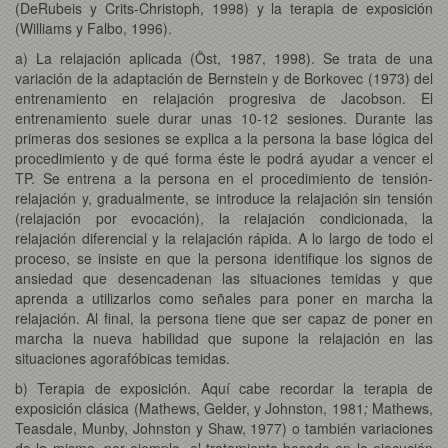
(DeRubeis y Crits-Christoph, 1998) y la terapia de exposición
(Williams y Falbo, 1996).
a) La relajación aplicada (Öst, 1987, 1998). Se trata de una
variación de la adaptación de Bernstein y de Borkovec (1973) del
entrenamiento en relajación progresiva de Jacobson. El
entrenamiento suele durar unas 10-12 sesiones. Durante las
primeras dos sesiones se explica a la persona la base lógica del
procedimiento y de qué forma éste le podrá ayudar a vencer el
TP. Se entrena a la persona en el procedimiento de tensión-
relajación y, gradualmente, se introduce la relajación sin tensión
(relajación por evocación), la relajación condicionada, la
relajación diferencial y la relajación rápida. A lo largo de todo el
proceso, se insiste en que la persona identifique los signos de
ansiedad que desencadenan las situaciones temidas y que
aprenda a utilizarlos como señales para poner en marcha la
relajación. Al final, la persona tiene que ser capaz de poner en
marcha la nueva habilidad que supone la relajación en las
situaciones agorafóbicas temidas.
b) Terapia de exposición. Aquí cabe recordar la terapia de
exposición clásica (Mathews, Gelder, y Johnston, 1981
;
Mathews,
Teasdale, Munby, Johnston y Shaw, 1977) o también variaciones
de la misma, por ejemplo, el tratamiento basado en la ejecución