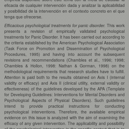
eficacia de cualquier intervención dada y analizar la aplicabilidad
y posibilidad de la intervención en el contexto concreto en el que
tenga que ofrecerse.
Efficacious psychological treatments for panic disorder.
This work
presents a revision of empirically validated psychological
treatments for Panic Disorder. It has been carried out according to
the criteria established by the American Psychological Association
(Task Force on Promotion and Dissemination of Psychological
Procedures, 1995) and having into account the subsequent
revisions and recommendations (Chambles et al., 1996; 1998;
Chambles & Hollon, 1998: Nathan & Gorman, 1998) on the
methodological requirements that research studies have to fulfill.
Attention is paid both to the results obtained on Axis I (internal
validity or efficacy) and Axis II (clinical utility, external validity or
effectiveness) of the guidelines developed by the APA (Template
for Developing Guidelines: Interventions for Mental Disorders and
Psychological Aspects of Physical Disorders). Such guidelines
intend to provide practical instructions for conducting
psychological interventions. Therefore, the available empirical
evidence on this issue is analyzed with the aim of examining the
efficacy of any given intervention. The applicability and possibility
of the psychological intervention in the specific context that is to