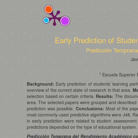
Early Prediction of Stud
Predicción Temprana
Jav
1
Escuela Superior P
Background:
Early prediction of students’ learning per
overview of the current state of research in that area.
Me
selection based on certain criteria.
Results
:
The document
area. The selected papers were grouped and described by
prediction was possible.
Conclusions
:
Most of the pape
most commonly-used predictive algorithms were J48, Rand
in early prediction were related to student assessmen
predictions depended on the type of educational system.
Predicción Temprana del Rendimiento Académico con