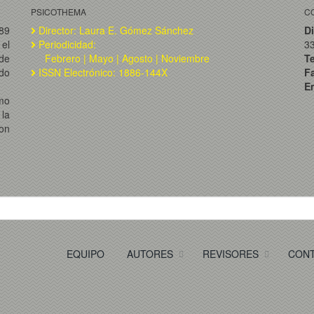
PSICOTHEMA
C
989
Director: Laura E. Gómez Sánchez
Di
el
Periodicidad:
3
de
Febrero | Mayo | Agosto | Noviembre
T
ado
ISSN Electrónico: 1886-144X
F
Em
omo
la
on
EQUIPO
AUTORES
REVISORES
CON