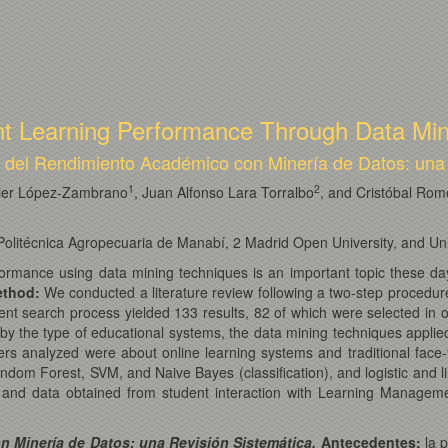
ent Learning Performance Through Data Mi
 del Rendimiento Académico con Minería de Datos: una 
1
2
ier López-Zambrano
, Juan Alfonso Lara Torralbo
, and Cristóbal Rom
olitécnica Agropecuaria de Manabí, 2 Madrid Open University, and Un
formance using data mining techniques is an important topic these day
thod
:
We conducted a literature review following a two-step procedur
 search process yielded 133 results, 82 of which were selected in o
 the type of educational systems, the data mining techniques applied
rs analyzed were about online learning systems and traditional face-t
om Forest, SVM, and Naive Bayes (classification), and logistic and li
t and data obtained from student interaction with Learning Manageme
 Minería de Datos: una Revisión Sistemática.
Antecedentes:
la p