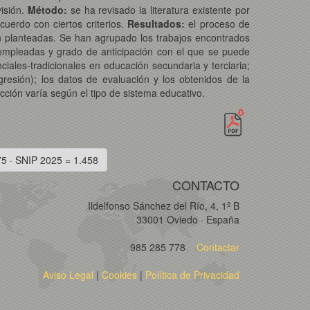
isión.
Método:
se ha revisado la literatura existente por
uerdo con ciertos criterios.
Resultados:
el proceso de
n planteadas. Se han agrupado los trabajos encontrados
 empleadas y grado de anticipación con el que se puede
iales-tradicionales en educación secundaria y terciaria;
egresión); los datos de evaluación y los obtenidos de la
icción varía según el tipo de sistema educativo.
75 · SNIP 2025 = 1.458
CONTACTO
Ildelfonso Sánchez del Río, 4, 1º B
33001 Oviedo · España
985 285 778
Contactar
Aviso Legal
|
Cookies
|
Política de Privacidad