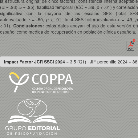
la estructura original de cinco factores, consistencia interna aceptable
(α = .93; ω = .95), fiabilidad temporal (
ICC
= .89,
p
< .01) y correlació
significativa con la mayoría de las escalas SFS (total SFS
autoevaluado
r
= .50,
p
< .01; total SFS heteroevaluado
r
= .49,
<.01).
Conclusiones:
estos datos apoyan el uso de esta versión e
español como medida de recuperación en población clínica española.
Impact Factor JCR SSCI 2024
= 3.5 (Q1) · JIF percentile 2024 = 88