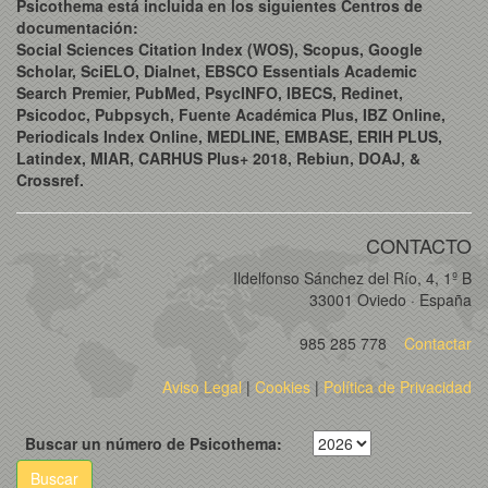
Psicothema está incluida en los siguientes Centros de
documentación:
Social Sciences Citation Index (WOS), Scopus, Google
Scholar, SciELO, Dialnet, EBSCO Essentials Academic
Search Premier, PubMed, PsycINFO, IBECS, Redinet,
Psicodoc, Pubpsych, Fuente Académica Plus, IBZ Online,
Periodicals Index Online, MEDLINE, EMBASE, ERIH PLUS,
Latindex, MIAR, CARHUS Plus+ 2018, Rebiun, DOAJ, &
Crossref.
CONTACTO
Ildelfonso Sánchez del Río, 4, 1º B
33001 Oviedo · España
985 285 778
Contactar
Aviso Legal
|
Cookies
|
Política de Privacidad
Buscar un número de Psicothema:
Buscar