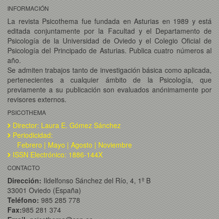
INFORMACIÓN
La revista Psicothema fue fundada en Asturias en 1989 y está
editada conjuntamente por la Facultad y el Departamento de
Psicología de la Universidad de Oviedo y el Colegio Oficial de
Psicología del Principado de Asturias. Publica cuatro números al
año.
Se admiten trabajos tanto de investigación básica como aplicada,
pertenecientes a cualquier ámbito de la Psicología, que
previamente a su publicación son evaluados anónimamente por
revisores externos.
PSICOTHEMA
Director: Laura E. Gómez Sánchez
Periodicidad:
Febrero | Mayo | Agosto | Noviembre
ISSN Electrónico: 1886-144X
CONTACTO
Dirección:
Ildelfonso Sánchez del Río, 4, 1º B
33001 Oviedo (España)
Teléfono:
985 285 778
Fax:
985 281 374