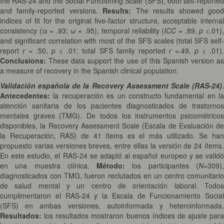
the RAS-24 and the Social Functioning Scale (SFS), both self-reported
and family-reported versions.
Results
:
The results showed goo
indices of fit for the original five-factor structure, acceptable internal
consistency (α = .93; ω = .95), temporal reliability (
ICC
= .89,
p
<.01)
and significant correlation with most of the SFS scales (total SFS self-
report
r
= .50,
p
< .01; total SFS family reported
r
=.49,
p
< .01)
Conclusions
:
These data support the use of this Spanish version as
a measure of recovery in the Spanish clinical population.
Validación española de la Recovery Assessment Scale (RAS-24).
Antecedentes:
la recuperación es un constructo fundamental en la
atención sanitaria de los pacientes diagnosticados de trastornos
mentales graves (TMG). De todos los instrumentos psicométricos
disponibles, la Recovery Assessment Scale (Escala de Evaluación de
la Recuperación, RAS) de 41 ítems es el más utilizado. Se han
propuesto varias versiones breves, entre ellas la versión de 24 ítems.
En este estudio, el RAS-24 se adaptó al español europeo y se validó
en una muestra clínica.
Método:
los participantes (
N
=309)
diagnosticados con TMG, fueron reclutados en un centro comunitario
de salud mental y un centro de orientación laboral. Todos
cumplimentaron el RAS-24 y la Escala de Funcionamiento Social
(SFS) en ambas versiones, autoinformada y heteroinformada.
Resultados:
los resultados mostraron buenos índices de ajuste para