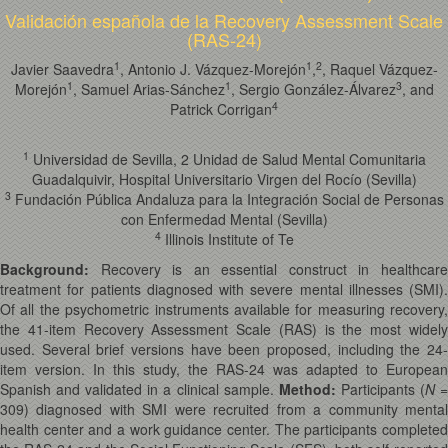
Validación española de la Recovery Assessment Scale
(RAS-24)
1
1
2
Javier Saavedra
, Antonio J. Vázquez-Morejón
,
, Raquel Vázquez-
1
1
3
Morejón
, Samuel Arias-Sánchez
, Sergio González-Álvarez
, and
4
Patrick Corrigan
1
Universidad de Sevilla, 2 Unidad de Salud Mental Comunitaria
Guadalquivir, Hospital Universitario Virgen del Rocío (Sevilla)
3
Fundación Pública Andaluza para la Integración Social de Personas
con Enfermedad Mental (Sevilla)
4
Illinois Institute of Te
Background:
Recovery is an essential construct in healthcare
treatment for patients diagnosed with severe mental illnesses (SMI).
Of all the psychometric instruments available for measuring recovery,
the 41-item Recovery Assessment Scale (RAS) is the most widely
used. Several brief versions have been proposed, including the 24-
item version. In this study, the RAS-24 was adapted to European
Spanish and validated in a clinical sample.
Method
:
Participants (
N
309) diagnosed with SMI were recruited from a community mental
health center and a work guidance center. The participants completed