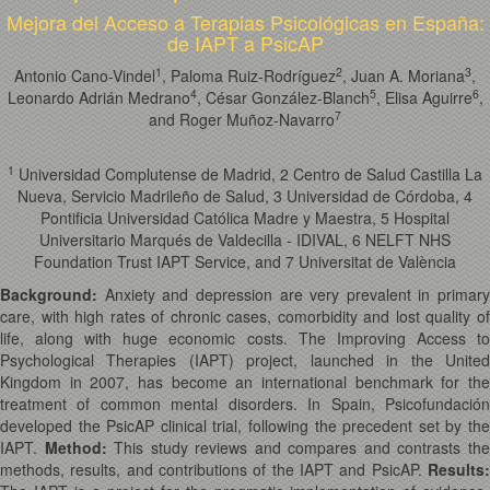
Mejora del Acceso a Terapias Psicológicas en España:
de IAPT a PsicAP
1
2
3
Antonio Cano-Vindel
, Paloma Ruiz-Rodríguez
, Juan A. Moriana
,
4
5
6
Leonardo Adrián Medrano
, César González-Blanch
, Elisa Aguirre
,
7
and Roger Muñoz-Navarro
1
Universidad Complutense de Madrid, 2 Centro de Salud Castilla La
Nueva, Servicio Madrileño de Salud, 3 Universidad de Córdoba, 4
Pontificia Universidad Católica Madre y Maestra, 5 Hospital
Universitario Marqués de Valdecilla - IDIVAL, 6 NELFT NHS
Foundation Trust IAPT Service, and 7 Universitat de València
Background:
Anxiety and depression are very prevalent in primary
care, with high rates of chronic cases, comorbidity and lost quality of
life, along with huge economic costs. The Improving Access to
Psychological Therapies (IAPT) project, launched in the United
Kingdom in 2007, has become an international benchmark for the
treatment of common mental disorders. In Spain, Psicofundación
developed the PsicAP clinical trial, following the precedent set by the
IAPT.
Method:
This study reviews and compares and contrasts th
methods, results, and contributions of the IAPT and PsicAP.
Results: