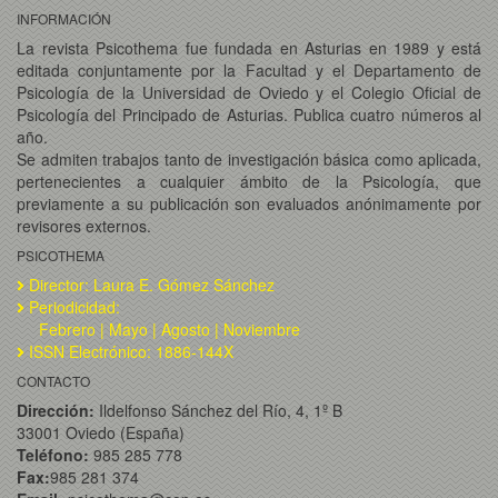
INFORMACIÓN
La revista Psicothema fue fundada en Asturias en 1989 y está
editada conjuntamente por la Facultad y el Departamento de
Psicología de la Universidad de Oviedo y el Colegio Oficial de
Psicología del Principado de Asturias. Publica cuatro números al
año.
Se admiten trabajos tanto de investigación básica como aplicada,
pertenecientes a cualquier ámbito de la Psicología, que
previamente a su publicación son evaluados anónimamente por
revisores externos.
PSICOTHEMA
Director: Laura E. Gómez Sánchez
Periodicidad:
Febrero | Mayo | Agosto | Noviembre
ISSN Electrónico: 1886-144X
CONTACTO
Dirección:
Ildelfonso Sánchez del Río, 4, 1º B
33001 Oviedo (España)
Teléfono:
985 285 778
Fax:
985 281 374