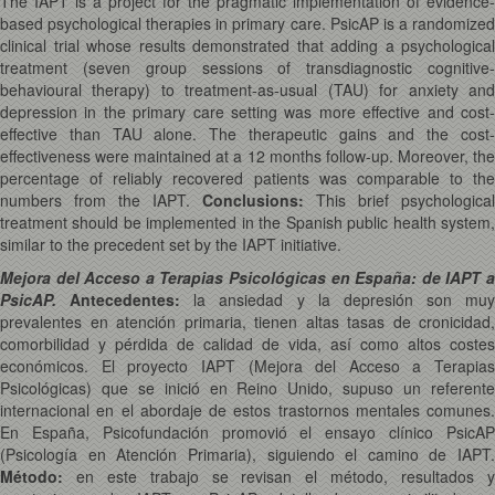
The IAPT is a project for the pragmatic implementation of evidence-
based psychological therapies in primary care. PsicAP is a randomized
clinical trial whose results demonstrated that adding a psychological
treatment (seven group sessions of transdiagnostic cognitive-
behavioural therapy) to treatment-as-usual (TAU) for anxiety and
depression in the primary care setting was more effective and cost-
effective than TAU alone. The therapeutic gains and the cost-
effectiveness were maintained at a 12 months follow-up. Moreover, the
percentage of reliably recovered patients was comparable to the
numbers from the IAPT.
Conclusions:
This brief psychological
treatment should be implemented in the Spanish public health system,
similar to the precedent set by the IAPT initiative.
Mejora del Acceso a Terapias Psicológicas en España: de IAPT a
PsicAP.
Antecedentes:
la ansiedad y la depresión son muy
prevalentes en atención primaria, tienen altas tasas de cronicidad,
comorbilidad y pérdida de calidad de vida, así como altos costes
económicos. El proyecto IAPT (Mejora del Acceso a Terapias
Psicológicas) que se inició en Reino Unido, supuso un referente
internacional en el abordaje de estos trastornos mentales comunes.
En España, Psicofundación promovió el ensayo clínico PsicAP
(Psicología en Atención Primaria), siguiendo el camino de IAPT.
Método:
en este trabajo se revisan el método, resultados y