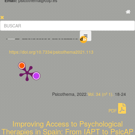
Email:
psicothema@cop.es
https://doi.org/10.7334/psicothema2021.113
Psicothema, 2022.
Vol. 34 (nº 1).
18-24
PDF
Improving Access to Psychological
Therapies in Spain: From IAPT to PsicAP