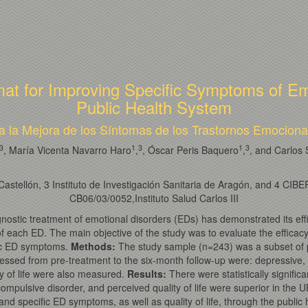
mat for Improving Specific Symptoms of Em
Public Health System
a la Mejora de los Síntomas de los Trastornos Emociona
3
1
3
1
3
, María Vicenta Navarro Haro
,
, Óscar Peris Baquero
,
, and Carlos
stellón, 3 Instituto de Investigación Sanitaria de Aragón, and 4 CIBER 
CB06/03/0052,Instituto Salud Carlos III
gnostic treatment of emotional disorders (EDs) has demonstrated its ef
of each ED. The main objective of the study was to evaluate the effica
fic ED symptoms.
Methods:
The study sample (n=243) was a subset of pa
essed from pre-treatment to the six-month follow-up were: depressive, 
y of life were also measured.
Results:
There were statistically signific
pulsive disorder, and perceived quality of life were superior in the U
d specific ED symptoms, as well as quality of life, through the public