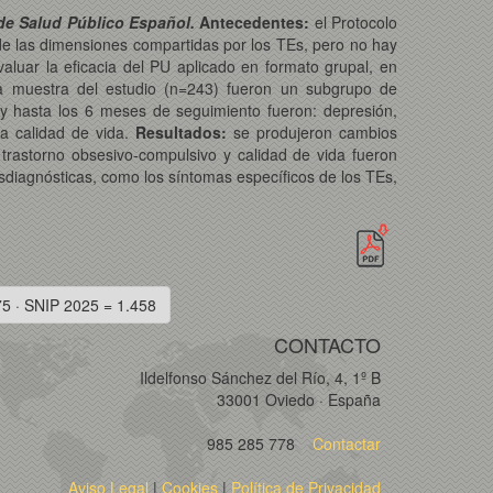
de Salud Público Español.
Antecedentes:
el Protocolo
 de las dimensiones compartidas por los TEs, pero no hay
valuar la eficacia del PU aplicado en formato grupal, en
a muestra del estudio (n=243) fueron un subgrupo de
 y hasta los 6 meses de seguimiento fueron: depresión,
la calidad de vida.
Resultados:
se produjeron cambios
 trastorno obsesivo-compulsivo y calidad de vida fueron
nsdiagnósticas, como los síntomas específicos de los TEs,
75 · SNIP 2025 = 1.458
CONTACTO
Ildelfonso Sánchez del Río, 4, 1º B
33001 Oviedo · España
985 285 778
Contactar
Aviso Legal
|
Cookies
|
Política de Privacidad