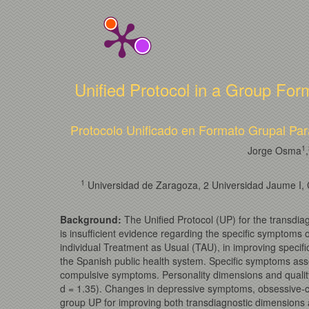
Unified Protocol in a Group For
Protocolo Unificado en Formato Grupal Par
1
Jorge Osma
,
1
Universidad de Zaragoza, 2 Universidad Jaume I, Ca
Background:
The Unified Protocol (UP) for the transdia
is insufficient evidence regarding the specific symptoms 
individual Treatment as Usual (TAU), in improving speci
the Spanish public health system. Specific symptoms ass
compulsive symptoms. Personality dimensions and qualit
d = 1.35). Changes in depressive symptoms, obsessive-com
group UP for improving both transdiagnostic dimensions an