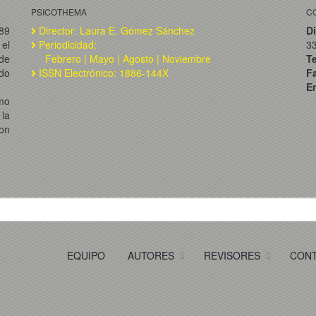
PSICOTHEMA
C
989
Director: Laura E. Gómez Sánchez
Di
el
Periodicidad:
3
de
Febrero | Mayo | Agosto | Noviembre
T
ado
ISSN Electrónico: 1886-144X
F
Em
omo
la
on
EQUIPO
AUTORES
REVISORES
CON