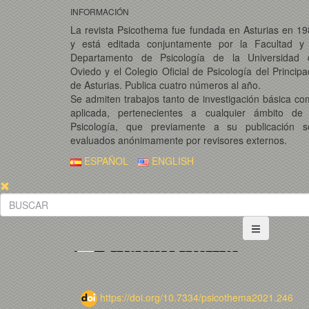
INFORMACIÓN
La revista Psicothema fue fundada en Asturias en 1
y está editada conjuntamente por la Facultad y 
Departamento de Psicología de la Universidad 
Oviedo y el Colegio Oficial de Psicología del Princip
de Asturias. Publica cuatro números al año.
Se admiten trabajos tanto de investigación básica c
aplicada, pertenecientes a cualquier ámbito de 
Psicología, que previamente a su publicación s
evaluados anónimamente por revisores externos.
ESPAÑOL
ENGLISH
https://doi.org/10.7334/psicothema2021.246