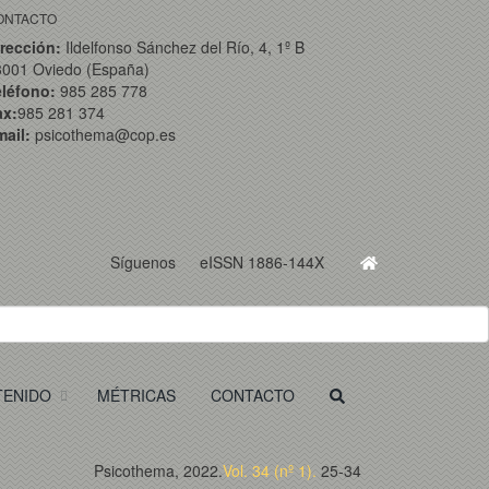
ONTACTO
rección:
Ildelfonso Sánchez del Río, 4, 1º B
3001 Oviedo (España)
eléfono:
985 285 778
ax:
985 281 374
ail:
psicothema@cop.es
Síguenos
eISSN 1886-144X
TENIDO
MÉTRICAS
CONTACTO
Psicothema, 2022.
Vol. 34 (nº 1).
25-34