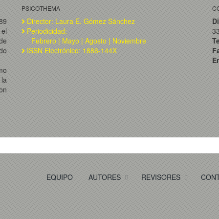
PSICOTHEMA
C
989
Director: Laura E. Gómez Sánchez
Di
el
Periodicidad:
3
de
Febrero | Mayo | Agosto | Noviembre
T
ado
ISSN Electrónico: 1886-144X
F
Em
omo
la
on
EQUIPO
AUTORES
REVISORES
CON