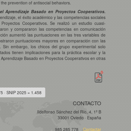
he prevention of antisocial behaviors.
el Aprendizaje Basado en Proyectos Cooperativos.
ndizaje, el éxito académico y las competencias sociales
royectos Cooperativos. Se realizó un estudio cuasi-
zaron y compararon las competencias en comunicación
nción aumentó las puntuaciones en las tres variables de
 mostraron puntuaciones mayores en comparación con las
. Sin embargo, los chicos del grupo experimental solo
ltados tienen implicaciones para la práctica escolar y la
el Aprendizaje Basado en Proyectos Cooperativos en otras
75 · SNIP 2025 = 1.458
CONTACTO
Ildelfonso Sánchez del Río, 4, 1º B
33001 Oviedo · España
985 285 778
Contactar