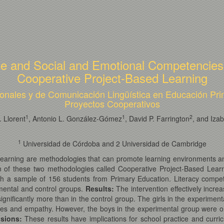
e and Social and Emotional Competencies
Cooperative Project-Based Learning
nales y de Comunicación Lingüística en Educación Prim
Proyectos Cooperativos
1
1
2
. Llorent
, Antonio L. González-Gómez
, David P. Farrington
, and Iza
1
Universidad de Córdoba and 2 Universidad de Cambridge
Learning are methodologies that can promote learning environments a
of these two methodologies called Cooperative Project-Based Learn
ith a sample of 156 students from Primary Education. Literacy compe
ental and control groups.
Results:
The intervention effectively incre
nificantly more than in the control group. The girls in the experimen
es and empathy. However, the boys in the experimental group were only 
usions:
These results have implications for school practice and curri