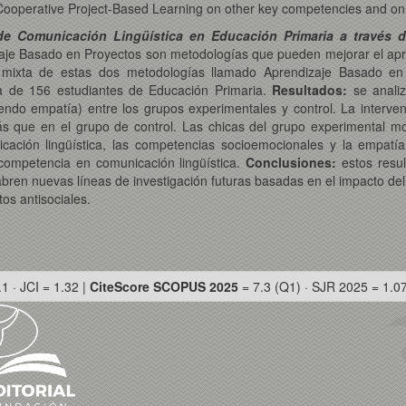
ooperative Project-Based Learning on other key competencies and on t
e Comunicación Lingüística en Educación Primaria a través d
zaje Basado en Proyectos son metodologías que pueden mejorar el apre
ixta de estas dos metodologías llamado Aprendizaje Basado en P
ra de 156 estudiantes de Educación Primaria.
Resultados:
se anali
yendo empatía) entre los grupos experimentales y control. La interve
más que en el grupo de control. Las chicas del grupo experimental
cación lingüística, las competencias socioemocionales y la empatía
 competencia en comunicación lingüística.
Conclusiones:
estos resu
 abren nuevas líneas de investigación futuras basadas en el impacto d
os antisociales.
.1 · JCI = 1.32 |
CiteScore SCOPUS 2025
= 7.3 (Q1) · SJR 2025 = 1.0