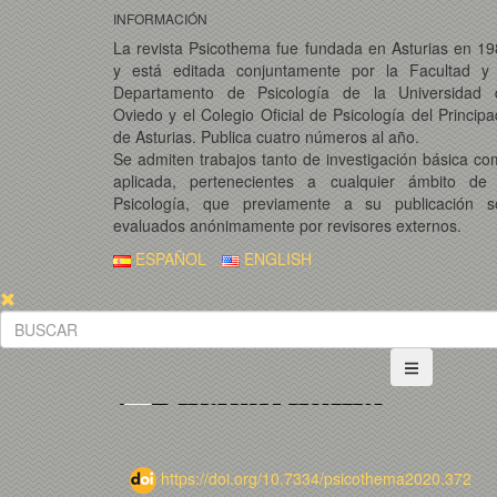
INFORMACIÓN
La revista Psicothema fue fundada en Asturias en 1
y está editada conjuntamente por la Facultad y 
Departamento de Psicología de la Universidad 
Oviedo y el Colegio Oficial de Psicología del Princip
de Asturias. Publica cuatro números al año.
Se admiten trabajos tanto de investigación básica c
aplicada, pertenecientes a cualquier ámbito de 
Psicología, que previamente a su publicación s
evaluados anónimamente por revisores externos.
ESPAÑOL
ENGLISH
https://doi.org/10.7334/psicothema2020.372