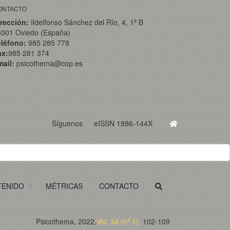
ONTACTO
rección:
Ildelfonso Sánchez del Río, 4, 1º B
3001 Oviedo (España)
eléfono:
985 285 778
ax:
985 281 374
ail:
psicothema@cop.es
Síguenos
eISSN 1886-144X
TENIDO
MÉTRICAS
CONTACTO
Psicothema, 2022.
Vol. 34 (nº 1).
102-109