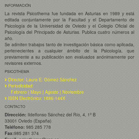
INFORMACIÓN
La revista Psicothema fue fundada en Asturias en 1989 y está
editada conjuntamente por la Facultad y el Departamento de
Psicología de la Universidad de Oviedo y el Colegio Oficial de
Psicología del Principado de Asturias. Publica cuatro números al
año.
Se admiten trabajos tanto de investigación básica como aplicada,
pertenecientes a cualquier ámbito de la Psicología, que
previamente a su publicación son evaluados anónimamente por
revisores externos.
PSICOTHEMA
Director: Laura E. Gómez Sánchez
Periodicidad:
Febrero | Mayo | Agosto | Noviembre
ISSN Electrónico: 1886-144X
CONTACTO
Dirección:
Ildelfonso Sánchez del Río, 4, 1º B
33001 Oviedo (España)
Teléfono:
985 285 778
Fax:
985 281 374