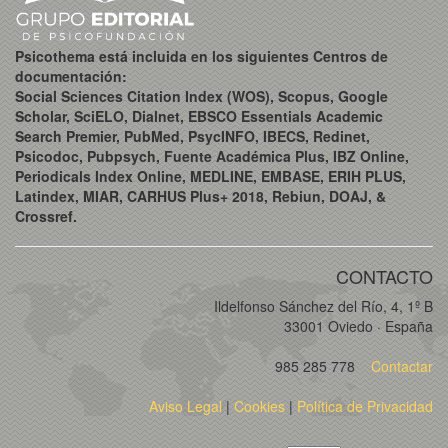
Psicothema está incluida en los siguientes Centros de
documentación:
Social Sciences Citation Index (WOS), Scopus, Google
Scholar, SciELO, Dialnet, EBSCO Essentials Academic
Search Premier, PubMed, PsycINFO, IBECS, Redinet,
Psicodoc, Pubpsych, Fuente Académica Plus, IBZ Online,
Periodicals Index Online, MEDLINE, EMBASE, ERIH PLUS,
Latindex, MIAR, CARHUS Plus+ 2018, Rebiun, DOAJ, &
Crossref.
CONTACTO
Ildelfonso Sánchez del Río, 4, 1º B
33001 Oviedo · España
985 285 778
Contactar
Aviso Legal
|
Cookies
|
Política de Privacidad