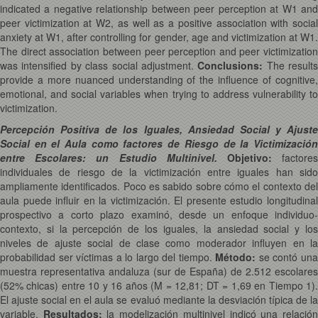
indicated a negative relationship between peer perception at W1 and
peer victimization at W2, as well as a positive association with social
anxiety at W1, after controlling for gender, age and victimization at W1.
The direct association between peer perception and peer victimization
was intensified by class social adjustment.
Conclusions:
The results
provide a more nuanced understanding of the influence of cognitive,
emotional, and social variables when trying to address vulnerability to
victimization.
Percepción Positiva de los Iguales, Ansiedad Social y Ajuste
Social en el Aula como factores de Riesgo de la Victimización
entre Escolares: un Estudio Multinivel.
Objetivo:
factore
individuales de riesgo de la victimización entre iguales han sido
ampliamente identificados. Poco es sabido sobre cómo el contexto del
aula puede influir en la victimización. El presente estudio longitudinal
prospectivo a corto plazo examinó, desde un enfoque individuo-
contexto, si la percepción de los iguales, la ansiedad social y los
niveles de ajuste social de clase como moderador influyen en la
probabilidad ser víctimas a lo largo del tiempo.
Método:
se contó un
muestra representativa andaluza (sur de España) de 2.512 escolares
(52% chicas) entre 10 y 16 años (M = 12,81; DT = 1,69 en Tiempo 1).
El ajuste social en el aula se evaluó mediante la desviación típica de la
variable.
Resultados:
la modelización multinivel indicó una relació