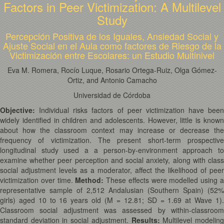
Factors in Peer Victimization: A Multilevel
Study
Percepción Positiva de los Iguales, Ansiedad Social y
Ajuste Social en el Aula como factores de Riesgo de la
Victimización entre Escolares: un Estudio Multinivel
Eva M. Romera, Rocío Luque, Rosario Ortega-Ruiz, Olga Gómez-
Ortiz, and Antonio Camacho
Universidad de Córdoba
Objective:
Individual risks factors of peer victimization have been
widely identified in children and adolescents. However, little is known
about how the classroom context may increase or decrease the
frequency of victimization. The present short-term prospective
longitudinal study used a a person-by-environment approach to
examine whether peer perception and social anxiety, along with class
social adjustment levels as a moderator, affect the likelihood of peer
victimization over time.
Method:
These effects were modelled using 
representative sample of 2,512 Andalusian (Southern Spain) (52%
girls) aged 10 to 16 years old (M = 12.81; SD = 1.69 at Wave 1).
Classroom social adjustment was assessed by within-classroom
standard deviation in social adjustment.
Results:
Multilevel modelin