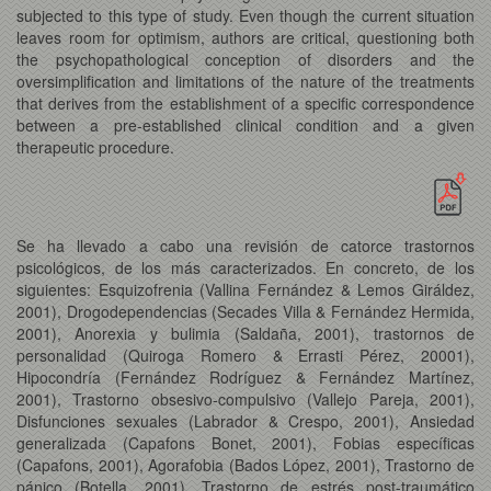
subjected to this type of study. Even though the current situation
leaves room for optimism, authors are critical, questioning both
the psychopathological conception of disorders and the
oversimplification and limitations of the nature of the treatments
that derives from the establishment of a specific correspondence
between a pre-established clinical condition and a given
therapeutic procedure.
Se ha llevado a cabo una revisión de catorce trastornos
psicológicos, de los más caracterizados. En concreto, de los
siguientes: Esquizofrenia (Vallina Fernández & Lemos Giráldez,
2001), Drogodependencias (Secades Villa & Fernández Hermida,
2001), Anorexia y bulimia (Saldaña, 2001), trastornos de
personalidad (Quiroga Romero & Errasti Pérez, 20001),
Hipocondría (Fernández Rodríguez & Fernández Martínez,
2001), Trastorno obsesivo-compulsivo (Vallejo Pareja, 2001),
Disfunciones sexuales (Labrador & Crespo, 2001), Ansiedad
generalizada (Capafons Bonet, 2001), Fobias específicas
(Capafons, 2001), Agorafobia (Bados López, 2001), Trastorno de
pánico (Botella, 2001), Trastorno de estrés post-traumático