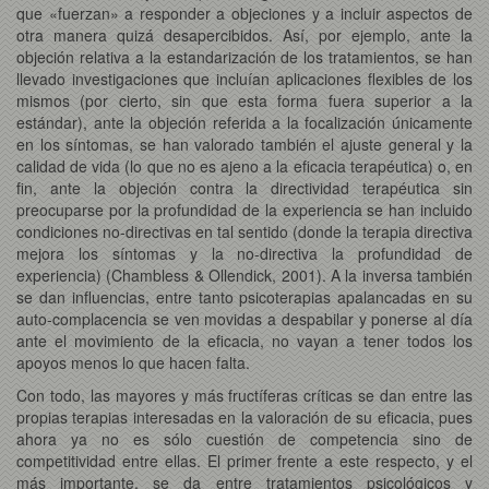
que «fuerzan» a responder a objeciones y a incluir aspectos de
otra manera quizá desapercibidos. Así, por ejemplo, ante la
objeción relativa a la estandarización de los tratamientos, se han
llevado investigaciones que incluían aplicaciones flexibles de los
mismos (por cierto, sin que esta forma fuera superior a la
estándar), ante la objeción referida a la focalización únicamente
en los síntomas, se han valorado también el ajuste general y la
calidad de vida (lo que no es ajeno a la eficacia terapéutica) o, en
fin, ante la objeción contra la directividad terapéutica sin
preocuparse por la profundidad de la experiencia se han incluido
condiciones no-directivas en tal sentido (donde la terapia directiva
mejora los síntomas y la no-directiva la profundidad de
experiencia) (Chambless & Ollendick, 2001). A la inversa también
se dan influencias, entre tanto psicoterapias apalancadas en su
auto-complacencia se ven movidas a despabilar y ponerse al día
ante el movimiento de la eficacia, no vayan a tener todos los
apoyos menos lo que hacen falta.
Con todo, las mayores y más fructíferas críticas se dan entre las
propias terapias interesadas en la valoración de su eficacia, pues
ahora ya no es sólo cuestión de competencia sino de
competitividad entre ellas. El primer frente a este respecto, y el
más importante, se da entre tratamientos psicológicos y