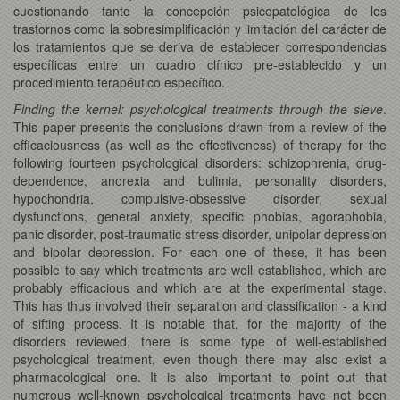
cuestionando tanto la concepción psicopatológica de los
trastornos como la sobresimplificación y limitación del carácter de
los tratamientos que se deriva de establecer correspondencias
específicas entre un cuadro clínico pre-establecido y un
procedimiento terapéutico específico.
Finding the kernel: psychological treatments through the sieve
.
This paper presents the conclusions drawn from a review of the
efficaciousness (as well as the effectiveness) of therapy for the
following fourteen psychological disorders: schizophrenia, drug-
dependence, anorexia and bulimia, personality disorders,
hypochondria, compulsive-obsessive disorder, sexual
dysfunctions, general anxiety, specific phobias, agoraphobia,
panic disorder, post-traumatic stress disorder, unipolar depression
and bipolar depression. For each one of these, it has been
possible to say which treatments are well established, which are
probably efficacious and which are at the experimental stage.
This has thus involved their separation and classification - a kind
of sifting process. It is notable that, for the majority of the
disorders reviewed, there is some type of well-established
psychological treatment, even though there may also exist a
pharmacological one. It is also important to point out that
numerous well-known psychological treatments have not been