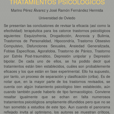
TRATAMIENTOS PSICOLÓGICOS
Marino Pérez Álvarez y José Ramón Fernández Hermida
Universidad de Oviedo
Se presentan las conclusiones de revisar la eficacia (así como la
efectividad) terapéutica para los catorce trastornos psicológicos
siguientes: Esquizofrenia, Drogadicción, Anorexia y Bulimia,
Trastornos de Personalidad, Hipocondría, Trastorno Obsesivo
Compulsivo, Disfunciones Sexuales, Ansiedad Generalizada,
Fobias Específicas, Agorafobia, Trastorno de Pánico, Trastorno
por Estrés Post-traumático, Depresión unipolar y Depresión
bipolar. De cada uno de ellos, se ha podido decir qué
tratamientos están bien establecidos, cuáles son probablemente
eficaces y los que están en fase experimental. Ello ha supuesto,
por tanto, un proceso de separación y clasificación (criba). Es de
notar que, en la mayor parte de los trastornos revisados, se
cuenta con algún tratamiento psicológico bien establecido, aún
cuando también puede haberlo de tipo farmacológico. Conviene
resaltar igualmente que se echan en falta numerosos
tratamientos psicológicos ampliamente difundidos pero que no se
han sometido a estudios de este tipo. Aun cuando el panorama
reflejado invita al optimismo, los autores se muestran críticos,