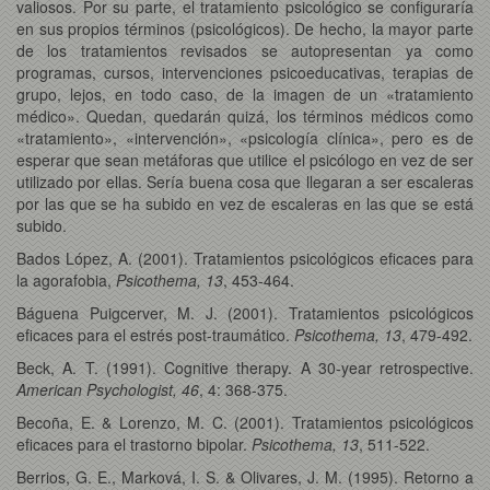
valiosos. Por su parte, el tratamiento psicológico se configuraría
en sus propios términos (psicológicos). De hecho, la mayor parte
de los tratamientos revisados se autopresentan ya como
programas, cursos, intervenciones psicoeducativas, terapias de
grupo, lejos, en todo caso, de la imagen de un «tratamiento
médico». Quedan, quedarán quizá, los términos médicos como
«tratamiento», «intervención», «psicología clínica», pero es de
esperar que sean metáforas que utilice el psicólogo en vez de ser
utilizado por ellas. Sería buena cosa que llegaran a ser escaleras
por las que se ha subido en vez de escaleras en las que se está
subido.
Bados López, A. (2001). Tratamientos psicológicos eficaces para
la agorafobia,
Psicothema, 13
, 453-464.
Báguena Puigcerver, M. J. (2001). Tratamientos psicológicos
eficaces para el estrés post-traumático.
Psicothema, 13
, 479-492.
Beck, A. T. (1991). Cognitive therapy. A 30-year retrospective.
American Psychologist, 46
, 4: 368-375.
Becoña, E. & Lorenzo, M. C. (2001). Tratamientos psicológicos
eficaces para el trastorno bipolar.
Psicothema, 13
, 511-522.
Berrios, G. E., Marková, I. S. & Olivares, J. M. (1995). Retorno a