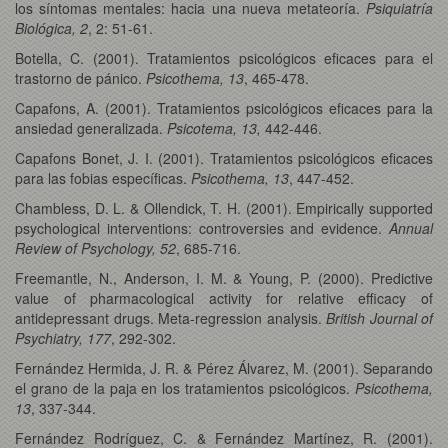
los síntomas mentales: hacia una nueva metateoría.
Psiquiatría
Biológica, 2
, 2: 51-61.
Botella, C. (2001). Tratamientos psicológicos eficaces para el
trastorno de pánico.
Psicothema, 13
, 465-478.
Capafons, A. (2001). Tratamientos psicológicos eficaces para la
ansiedad generalizada.
Psicotema, 13,
442-446.
Capafons Bonet, J. I. (2001). Tratamientos psicológicos eficaces
para las fobias específicas.
Psicothema, 13
, 447-452.
Chambless, D. L. & Ollendick, T. H. (2001). Empirically supported
psychological interventions: controversies and evidence.
Annual
Review of Psychology, 52
, 685-716.
Freemantle, N., Anderson, I. M. & Young, P. (2000). Predictive
value of pharmacological activity for relative efficacy of
antidepressant drugs. Meta-regression analysis.
British Journal of
Psychiatry, 177
, 292-302.
Fernández Hermida, J. R. & Pérez Álvarez, M. (2001). Separando
el grano de la paja en los tratamientos psicológicos.
Psicothema,
13
, 337-344.
Fernández Rodríguez, C. & Fernández Martínez, R. (2001).