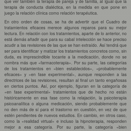
que ver también la terapia de pareja y de familia, al igual que la
terapia de conducta dialéctica, en la medida en que pone en
juego la relación clínica como relación terapéutica.
En otro orden de cosas, se ha de advertir que el Cuadro de
tratamientos eficaces merece algunos reparos para su mejor
lectura. En relación con los tratamientos, aparte de lo anterior, no
está demás añadir que para su cabal intelección se hace preciso
acudir a las revisiones de las que se han extraído. Así tendrá que
ser para identificar y matizar los tratamientos concretos como, sin
duda, es imprescindible tocante a la medicación, donde no se
nombra más que «farmacoterapia». Por su parte, las categorías
de los tratamientos en «bien establecidos», «probablemente
eficaces» y «en fase experimental», aunque responden a las
directrices de las revisiones, resultan al final un tanto engañosas
en ciertos puntos. Así, por ejemplo, figuran en la categoría de
«en fase experimental» tratamientos que de hecho no están
históricamente en esa fase como la relajación, la psicoterapia
psicoanalítica o alguna medicación, siendo probablemente que
no den más de sí para el trastorno en cuestión, en vez de que
estén pendientes de nuevos estudios. En cambio, en otros caso,
como la «realidad virtual» e incluso la hipnoterapia, responden
mejor a esa categoría. Por su parte, la categoría «bien