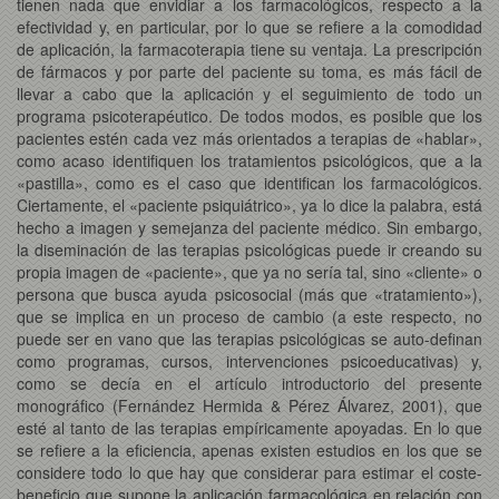
tienen nada que envidiar a los farmacológicos, respecto a la
efectividad y, en particular, por lo que se refiere a la comodidad
de aplicación, la farmacoterapia tiene su ventaja. La prescripción
de fármacos y por parte del paciente su toma, es más fácil de
llevar a cabo que la aplicación y el seguimiento de todo un
programa psicoterapéutico. De todos modos, es posible que los
pacientes estén cada vez más orientados a terapias de «hablar»,
como acaso identifiquen los tratamientos psicológicos, que a la
«pastilla», como es el caso que identifican los farmacológicos.
Ciertamente, el «paciente psiquiátrico», ya lo dice la palabra, está
hecho a imagen y semejanza del paciente médico. Sin embargo,
la diseminación de las terapias psicológicas puede ir creando su
propia imagen de «paciente», que ya no sería tal, sino «cliente» o
persona que busca ayuda psicosocial (más que «tratamiento»),
que se implica en un proceso de cambio (a este respecto, no
puede ser en vano que las terapias psicológicas se auto-definan
como programas, cursos, intervenciones psicoeducativas) y,
como se decía en el artículo introductorio del presente
monográfico (Fernández Hermida & Pérez Álvarez, 2001), que
esté al tanto de las terapias empíricamente apoyadas. En lo que
se refiere a la eficiencia, apenas existen estudios en los que se
considere todo lo que hay que considerar para estimar el coste-
beneficio que supone la aplicación farmacológica en relación con