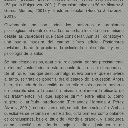
(Báguena Puigcerver, 2001), Depresión unipolar (Pérez Álvarez &
García Montes, 2001) y Trastorno bipolar (Becoña & Lorenzo,
2001).
Obviamente, no son todos los trastornos o problemas
psicológicos, ni dentro de cada uno se han incluido con el mismo
detalle las variedades que cabe considerar. Aun así, constituyen
una buena muestra del campo clínico adulto. Posteriores
revisiones harán lo propio en la psicología clínica infantil y en la
psicología de la salud.
Se han elegido estos, aparte su relevancia, por ser precisamente
de los más estudiados a este respecto de la eficacia terapéutica.
De ahí que, más que descubrir algo nuevo para el que estuviera
al tanto, se trata de poner al día el estado de la cuestión. Ahora
bien, el estado de la cuestión no se refiere sólo a cada trastorno
en concreto sino a la cuestión misma de plantear la eficacia de
los tratamientos, ya que supone dirimir entre ellos o, como
sugiere el artículo introductorio (Fernández Hermida & Pérez
Álvarez, 2001), cribarlos, es decir, someterlos a selección. Ambas
cuestiones se retoman en este artículo: la primera como balance
de conclusiones, bajo el título de «yendo al grano», y la segunda
como cuestión de fondo, bajo el título justamente de