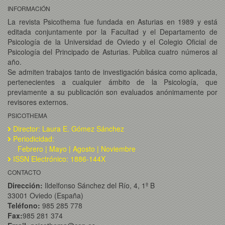
INFORMACIÓN
La revista Psicothema fue fundada en Asturias en 1989 y está
editada conjuntamente por la Facultad y el Departamento de
Psicología de la Universidad de Oviedo y el Colegio Oficial de
Psicología del Principado de Asturias. Publica cuatro números al
año.
Se admiten trabajos tanto de investigación básica como aplicada,
pertenecientes a cualquier ámbito de la Psicología, que
previamente a su publicación son evaluados anónimamente por
revisores externos.
PSICOTHEMA
Director: Laura E. Gómez Sánchez
Periodicidad:
Febrero | Mayo | Agosto | Noviembre
ISSN Electrónico: 1886-144X
CONTACTO
Dirección:
Ildelfonso Sánchez del Río, 4, 1º B
33001 Oviedo (España)
Teléfono:
985 285 778
Fax:
985 281 374