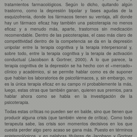
tratamientos farmacológicos. Según lo dicho, quitando algún
trastorno, como la depresión bipolar y fases agudas de la
esquizofrenia, donde los fármacos tienen su ventaja, allí donde
hay un fármaco eficaz hay también una psicoterapia no menos
eficaz y a menudo más, aparte, trastornos sin medicación
recomendable. Dentro de las psicoterapias, el caso más claro de
competitividad dentro de la competencia se da en la depresión
unipolar entre la terapia cognitiva y la terapia interpersonal y,
sobre todo, entre la terapia cognitiva y la terapia de activación
conductual (Jacobson & Gortner, 2000). A lo que parece, la
terapia cognitiva de la depresión se ha hecho con el «mercado»
clínico y académico, si se permite hablar como es de suponer
que hablan los laboratorios de psicofármacos, y, sin embargo, no
es la única terapia eficaz en su campo ni probablemente la más,
luego, estas otras que también ganan, quieren sus premios, para
hablar ahora como se habla en la investigación de la
psicoterapia.
Todas estas críticas no pueden ser en balde, sino que tienen que
producir alguna crisis (que también viene de crítica). Como todo
terapeuta sabe, las crisis son momentos decisivos en los que
cuesta perder algo pero acaso se gana más. Puesto en términos
epistemológicos, y en palabras titulares de Jacobson y Gortner