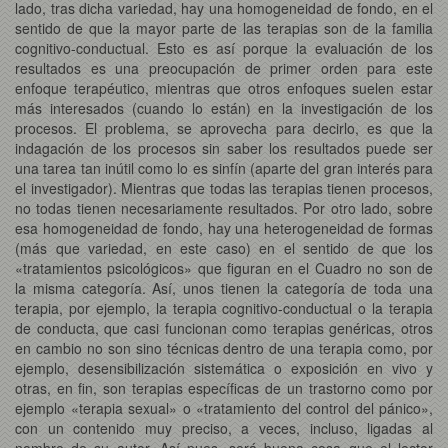
lado, tras dicha variedad, hay una homogeneidad de fondo, en el
sentido de que la mayor parte de las terapias son de la familia
cognitivo-conductual. Esto es así porque la evaluación de los
resultados es una preocupación de primer orden para este
enfoque terapéutico, mientras que otros enfoques suelen estar
más interesados (cuando lo están) en la investigación de los
procesos. El problema, se aprovecha para decirlo, es que la
indagación de los procesos sin saber los resultados puede ser
una tarea tan inútil como lo es sinfín (aparte del gran interés para
el investigador). Mientras que todas las terapias tienen procesos,
no todas tienen necesariamente resultados. Por otro lado, sobre
esa homogeneidad de fondo, hay una heterogeneidad de formas
(más que variedad, en este caso) en el sentido de que los
«tratamientos psicológicos» que figuran en el Cuadro no son de
la misma categoría. Así, unos tienen la categoría de toda una
terapia, por ejemplo, la terapia cognitivo-conductual o la terapia
de conducta, que casi funcionan como terapias genéricas, otros
en cambio no son sino técnicas dentro de una terapia como, por
ejemplo, desensibilización sistemática o exposición en vivo y
otras, en fin, son terapias específicas de un trastorno como por
ejemplo «terapia sexual» o «tratamiento del control del pánico»,
con un contenido muy preciso, a veces, incluso, ligadas al
nombre de su autor. Así pues, será buena cosa que el lector