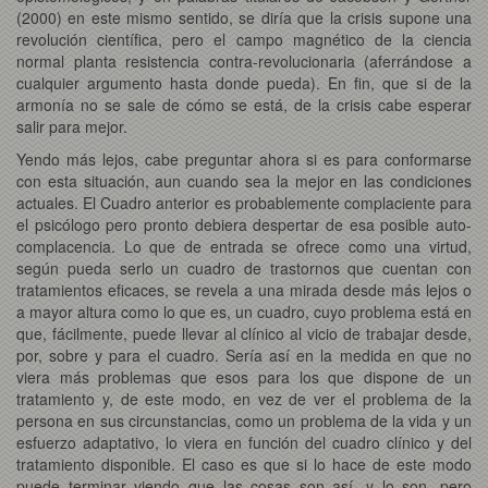
(2000) en este mismo sentido, se diría que la crisis supone una
revolución científica, pero el campo magnético de la ciencia
normal planta resistencia contra-revolucionaria (aferrándose a
cualquier argumento hasta donde pueda). En fin, que si de la
armonía no se sale de cómo se está, de la crisis cabe esperar
salir para mejor.
Yendo más lejos, cabe preguntar ahora si es para conformarse
con esta situación, aun cuando sea la mejor en las condiciones
actuales. El Cuadro anterior es probablemente complaciente para
el psicólogo pero pronto debiera despertar de esa posible auto-
complacencia. Lo que de entrada se ofrece como una virtud,
según pueda serlo un cuadro de trastornos que cuentan con
tratamientos eficaces, se revela a una mirada desde más lejos o
a mayor altura como lo que es, un cuadro, cuyo problema está en
que, fácilmente, puede llevar al clínico al vicio de trabajar desde,
por, sobre y para el cuadro. Sería así en la medida en que no
viera más problemas que esos para los que dispone de un
tratamiento y, de este modo, en vez de ver el problema de la
persona en sus circunstancias, como un problema de la vida y un
esfuerzo adaptativo, lo viera en función del cuadro clínico y del
tratamiento disponible. El caso es que si lo hace de este modo
puede terminar viendo que las cosas son así, y lo son, pero