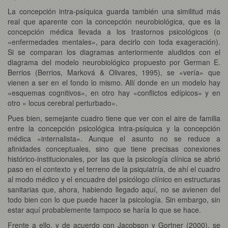
La concepción intra-psíquica guarda también una similitud más
real que aparente con la concepción neurobiológica, que es la
concepción médica llevada a los trastornos psicológicos (o
«enfermedades mentales», para decirlo con toda exageración).
Si se comparan los diagramas anteriormente aludidos con el
diagrama del modelo neurobiológico propuesto por German E.
Berrios (Berrios, Marková & Olivares, 1995), se «vería» que
vienen a ser en el fondo lo mismo. Allí donde en un modelo hay
«esquemas cognitivos», en otro hay «conflictos edípicos» y en
otro « locus cerebral perturbado».
Pues bien, semejante cuadro tiene que ver con el aire de familia
entre la concepción psicológica intra-psíquica y la concepción
médica «internalista». Aunque el asunto no se reduce a
afinidades conceptuales, sino que tiene precisas conexiones
histórico-institucionales, por las que la psicología clínica se abrió
paso en el contexto y el terreno de la psiquiatría, de ahí el cuadro
al modo médico y el encuadre del psicólogo clínico en estructuras
sanitarias que, ahora, habiendo llegado aquí, no se avienen del
todo bien con lo que puede hacer la psicología. Sin embargo, sin
estar aquí probablemente tampoco se haría lo que se hace.
Frente a ello, y de acuerdo con Jacobson y Gortner (2000), se