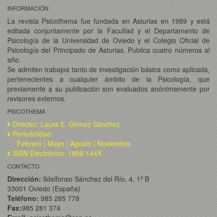
INFORMACIÓN
La revista Psicothema fue fundada en Asturias en 1989 y está
editada conjuntamente por la Facultad y el Departamento de
Psicología de la Universidad de Oviedo y el Colegio Oficial de
Psicología del Principado de Asturias. Publica cuatro números al
año.
Se admiten trabajos tanto de investigación básica como aplicada,
pertenecientes a cualquier ámbito de la Psicología, que
previamente a su publicación son evaluados anónimamente por
revisores externos.
PSICOTHEMA
Director: Laura E. Gómez Sánchez
Periodicidad:
Febrero | Mayo | Agosto | Noviembre
ISSN Electrónico: 1886-144X
CONTACTO
Dirección:
Ildelfonso Sánchez del Río, 4, 1º B
33001 Oviedo (España)
Teléfono:
985 285 778
Fax:
985 281 374