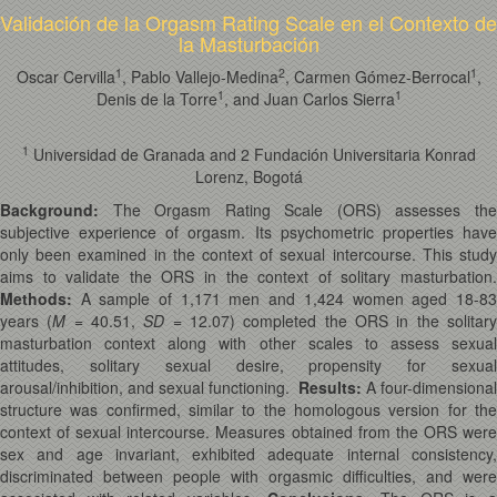
Validación de la Orgasm Rating Scale en el Contexto de
la Masturbación
1
2
1
Oscar Cervilla
, Pablo Vallejo-Medina
, Carmen Gómez-Berrocal
,
1
1
Denis de la Torre
, and Juan Carlos Sierra
1
Universidad de Granada and 2 Fundación Universitaria Konrad
Lorenz, Bogotá
Background:
The Orgasm Rating Scale (ORS) assesses the
subjective experience of orgasm. Its psychometric properties have
only been examined in the context of sexual intercourse. This study
aims to validate the ORS in the context of solitary masturbation.
Methods:
A sample of 1,171 men and 1,424 women aged 18-83
years (
M
= 40.51,
SD
= 12.07) completed the ORS in the solitar
masturbation context along with other scales to assess sexual
attitudes, solitary sexual desire, propensity for sexual
arousal/inhibition, and sexual functioning.
Results:
A four-dimensional
structure was confirmed, similar to the homologous version for the
context of sexual intercourse. Measures obtained from the ORS were
sex and age invariant, exhibited adequate internal consistency,
discriminated between people with orgasmic difficulties, and were