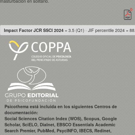
masturbación en solitario.
Impact Factor JCR SSCI 2024
= 3.5 (Q1) · JIF percentile 2024 = 88
Psicothema está incluida en los siguientes Centros de
documentación:
Social Sciences Citation Index (WOS), Scopus, Google
Scholar, SciELO, Dialnet, EBSCO Essentials Academic
Search Premier, PubMed, PsycINFO, IBECS, Redinet,