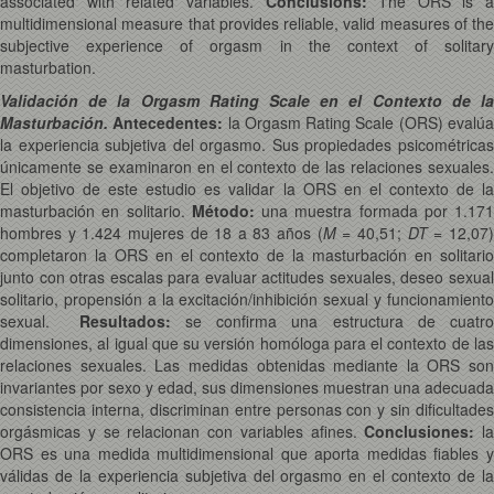
associated with related variables.
Conclusions:
The ORS is a
multidimensional measure that provides reliable, valid measures of the
subjective experience of orgasm in the context of solitary
masturbation.
Validación de la Orgasm Rating Scale en el Contexto de la
Masturbación.
Antecedentes:
la Orgasm Rating Scale (ORS) evalú
la experiencia subjetiva del orgasmo. Sus propiedades psicométricas
únicamente se examinaron en el contexto de las relaciones sexuales.
El objetivo de este estudio es validar la ORS en el contexto de la
masturbación en solitario.
Método:
una muestra formada por 1.171
hombres y 1.424 mujeres de 18 a 83 años (
M
= 40,51;
DT
= 12,07
completaron la ORS en el contexto de la masturbación en solitario
junto con otras escalas para evaluar actitudes sexuales, deseo sexual
solitario, propensión a la excitación/inhibición sexual y funcionamiento
sexual.
Resultados:
se confirma una estructura de cuatro
dimensiones, al igual que su versión homóloga para el contexto de las
relaciones sexuales. Las medidas obtenidas mediante la ORS son
invariantes por sexo y edad, sus dimensiones muestran una adecuada
consistencia interna, discriminan entre personas con y sin dificultades
orgásmicas y se relacionan con variables afines.
Conclusiones:
la
ORS es una medida multidimensional que aporta medidas fiables y
válidas de la experiencia subjetiva del orgasmo en el contexto de la