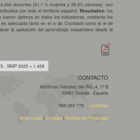
e 4.004 docentes (61,1 % mujeres y 38,9% varones) con
ribuidos por todo el territorio español.
Resultados:
los
res fueron óptimos en todos los indicadores, mediante los
iva es adecuada tanto en el α de Cronbach como la w de
luar la aplicación del aprendizaje cooperativo desde la
75 · SNIP 2025 = 1.458
CONTACTO
Ildelfonso Sánchez del Río, 4, 1º B
33001 Oviedo · España
985 285 778
Contactar
Aviso Legal
|
Cookies
|
Política de Privacidad