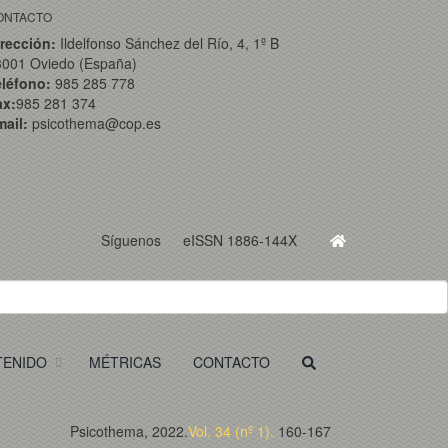
ONTACTO
rección:
Ildelfonso Sánchez del Río, 4, 1º B
3001 Oviedo (España)
eléfono:
985 285 778
ax:
985 281 374
ail:
psicothema@cop.es
Síguenos
eISSN 1886-144X
TENIDO
MÉTRICAS
CONTACTO
Psicothema, 2022.
Vol. 34 (nº 1).
160-167