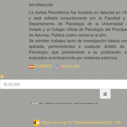
INFORMACIÓN
La revista Psicothema fue fundada en Asturias en 1
y está editada conjuntamente por la Facultad y 
Departamento de Psicología de la Universidad 
Oviedo y el Colegio Oficial de Psicología del Princip
de Asturias. Publica cuatro números al año.
Se admiten trabajos tanto de investigación básica c
aplicada, pertenecientes a cualquier ámbito de 
Psicología, que previamente a su publicación s
evaluados anónimamente por revisores externos.
ESPAÑOL
ENGLISH
https://doi.org/10.7334/psicothema2021.126