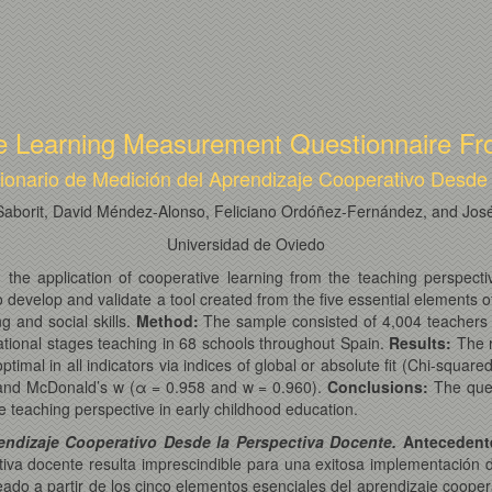
ive Learning Measurement Questionnaire Fr
ionario de Medición del Aprendizaje Cooperativo Desde
-Saborit, David Méndez-Alonso, Feliciano Ordóñez-Fernández, and 
Universidad de Oviedo
he application of cooperative learning from the teaching perspective
develop and validate a tool created from the five essential elements o
ng and social skills.
Method:
The sample consisted of 4,004 teachers
ational stages teaching in 68 schools throughout Spain.
Results:
The r
ptimal in all indicators via indices of global or absolute fit (Chi-squa
α and McDonald’s w (α = 0.958 and w = 0.960).
Conclusions:
The ques
he teaching perspective in early childhood education.
endizaje Cooperativo Desde la Perspectiva Docente.
Antecedent
tiva docente resulta imprescindible para una exitosa implementación d
eado a partir de los cinco elementos esenciales del aprendizaje coopera