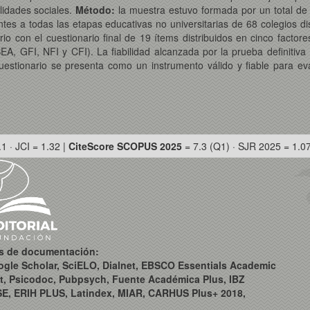
lidades sociales.
Método:
la muestra estuvo formada por un total d
s a todas las etapas educativas no universitarias de 68 colegios dist
orio con el cuestionario final de 19 ítems distribuidos en cinco facto
SEA, GFI, NFI y CFI). La fiabilidad alcanzada por la prueba definit
cuestionario se presenta como un instrumento válido y fiable para eva
.1 · JCI = 1.32 |
CiteScore SCOPUS 2025
= 7.3 (Q1) · SJR 2025 = 1.0
os de documentación:
ogle Scholar, SciELO, Dialnet, EBSCO Essentials Academic
t, Psicodoc, Pubpsych, Fuente Académica Plus, IBZ
SE, ERIH PLUS, Latindex, MIAR, CARHUS Plus+ 2018,