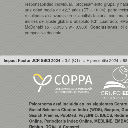
responsabilidad individual, procesamiento grupal y habi
una edad media de 42,7 años (DT = 10.04), perteneciente
resultados alcanzados en el análisis factorial confirmat
índices de ajuste global o absoluto (Chi-cuadrado, RM
McDonald (α= 0.958 y w= 0.960).
Conclusiones:
el 
perspectiva docente.
Impact Factor JCR SSCI 2024
= 3.5 (Q1) · JIF percentile 2024 = 88
Psicothema está incluida en los siguientes Centr
Social Sciences Citation Index (WOS), Scopus, Go
Search Premier, PubMed, PsycINFO, IBECS, Redine
Online, Periodicals Index Online, MEDLINE, EMBA
Rebiun, DOAJ, & Crossref.