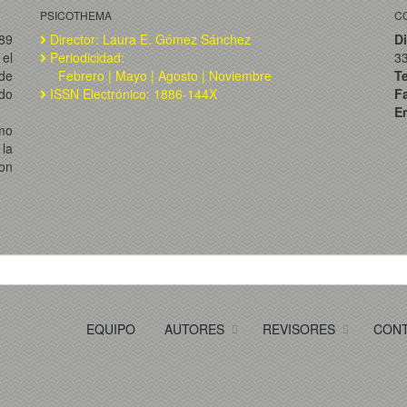
PSICOTHEMA
C
989
Director: Laura E. Gómez Sánchez
Di
el
Periodicidad:
3
de
Febrero | Mayo | Agosto | Noviembre
T
ado
ISSN Electrónico: 1886-144X
F
Em
omo
la
on
EQUIPO
AUTORES
REVISORES
CON