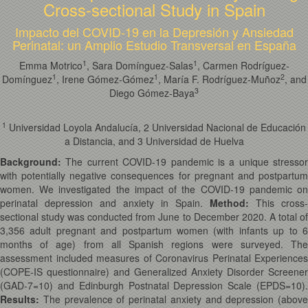
Cross-sectional Study in Spain
Impacto del COVID-19 en la Depresión y Ansiedad
Perinatal: un Amplio Estudio Transversal en España
1
1
Emma Motrico
, Sara Domínguez-Salas
, Carmen Rodríguez-
1
1
2
Domínguez
, Irene Gómez-Gómez
, María F. Rodríguez-Muñoz
, and
3
Diego Gómez-Baya
1
Universidad Loyola Andalucía, 2 Universidad Nacional de Educación
a Distancia, and 3 Universidad de Huelva
Background:
The current COVID-19 pandemic is a unique stressor
with potentially negative consequences for pregnant and postpartum
women. We investigated the impact of the COVID-19 pandemic on
perinatal depression and anxiety in Spain.
Method:
This cross-
sectional study was conducted from June to December 2020. A total of
3,356 adult pregnant and postpartum women (with infants up to 6
months of age) from all Spanish regions were surveyed. The
assessment included measures of Coronavirus Perinatal Experiences
(COPE-IS questionnaire) and Generalized Anxiety Disorder Screener
(GAD-7=10) and Edinburgh Postnatal Depression Scale (EPDS=10).
Results:
The prevalence of perinatal anxiety and depression (above