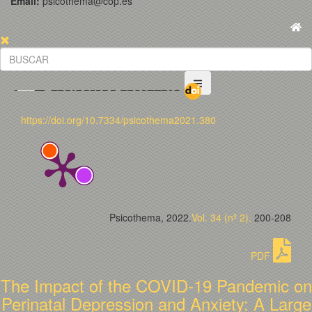
Email:
psicothema@cop.es
https://doi.org/10.7334/psicothema2021.380
Psicothema, 2022.
Vol. 34 (nº 2).
200-208
PDF
The Impact of the COVID-19 Pandemic on
Perinatal Depression and Anxiety: A Large