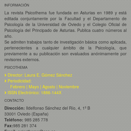
INFORMACIÓN
La revista Psicothema fue fundada en Asturias en 1989 y está
editada conjuntamente por la Facultad y el Departamento de
Psicología de la Universidad de Oviedo y el Colegio Oficial de
Psicología del Principado de Asturias. Publica cuatro números al
año.
Se admiten trabajos tanto de investigación básica como aplicada,
pertenecientes a cualquier ámbito de la Psicología, que
previamente a su publicación son evaluados anónimamente por
revisores externos.
PSICOTHEMA
Director: Laura E. Gómez Sánchez
Periodicidad:
Febrero | Mayo | Agosto | Noviembre
ISSN Electrónico: 1886-144X
CONTACTO
Dirección:
Ildelfonso Sánchez del Río, 4, 1º B
33001 Oviedo (España)
Teléfono:
985 285 778
Fax:
985 281 374