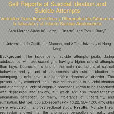
Self Reports of Suicidal Ideation and
Suicide Attempts
Variables Transdiagnósticas y Diferencias de Género en
la Ideación y el Intento Suicida Adolescente
1
1
2
Sara Moreno-Mansilla
, Jorge J. Ricarte
, and Tom J. Barry
1
Universidad de Castilla La-Mancha, and 2 The University of Hong
Kong
Background:
The incidence of suicide attempts peaks during
adolescence, with adolescent girls having a higher rate of attempts
than boys. Depression is one of the main risk factors of suicidal
behaviour and yet not all adolescents with suicidal ideation or
attempting suicide have a diagnosable depressive disorder. The
present study examined the unique contributions to suicidal ideation
and attempting suicide of cognitive processes known to be associated
with depression and anxiety, but which are also transdiagnostic:
anomalous perception of reality, intolerance of uncertainty, and
rumination.
Method:
605 adolescents (M= 13.22, SD= 1.03, 47% girls
were evaluated in a cross-sectional study.
Results:
Multiple linear
regression showed that the anomalous perception of reality and