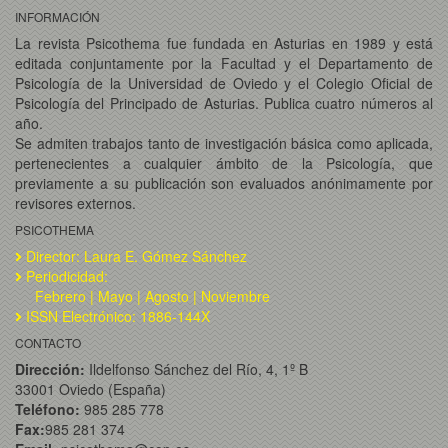
INFORMACIÓN
La revista Psicothema fue fundada en Asturias en 1989 y está
editada conjuntamente por la Facultad y el Departamento de
Psicología de la Universidad de Oviedo y el Colegio Oficial de
Psicología del Principado de Asturias. Publica cuatro números al
año.
Se admiten trabajos tanto de investigación básica como aplicada,
pertenecientes a cualquier ámbito de la Psicología, que
previamente a su publicación son evaluados anónimamente por
revisores externos.
PSICOTHEMA
Director: Laura E. Gómez Sánchez
Periodicidad:
Febrero | Mayo | Agosto | Noviembre
ISSN Electrónico: 1886-144X
CONTACTO
Dirección:
Ildelfonso Sánchez del Río, 4, 1º B
33001 Oviedo (España)
Teléfono:
985 285 778
Fax:
985 281 374