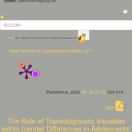
Email:
psicothema@cop.es
https://doi.org/10.7334/psicothema2021.327
Psicothema, 2022.
Vol. 34 (nº 2).
209-216
PDF
The Role of Transdiagnostic Variables
within Gender Differences in Adolescents’