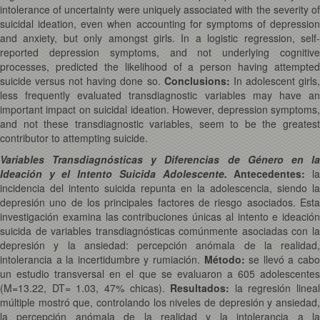
intolerance of uncertainty were uniquely associated with the severity of
suicidal ideation, even when accounting for symptoms of depression
and anxiety, but only amongst girls. In a logistic regression, self-
reported depression symptoms, and not underlying cognitive
processes, predicted the likelihood of a person having attempted
suicide versus not having done so.
Conclusions:
In adolescent girls
less frequently evaluated transdiagnostic variables may have an
important impact on suicidal ideation. However, depression symptoms,
and not these transdiagnostic variables, seem to be the greatest
contributor to attempting suicide.
Variables Transdiagnósticas y Diferencias de Género en la
Ideación y el Intento Suicida Adolescente.
Antecedentes:
l
incidencia del intento suicida repunta en la adolescencia, siendo la
depresión uno de los principales factores de riesgo asociados. Esta
investigación examina las contribuciones únicas al intento e ideación
suicida de variables transdiagnósticas comúnmente asociadas con la
depresión y la ansiedad: percepción anómala de la realidad,
intolerancia a la incertidumbre y rumiación.
Método:
se llevó a cab
un estudio transversal en el que se evaluaron a 605 adolescentes
(M=13.22, DT= 1.03, 47% chicas).
Resultados:
la regresión lineal
múltiple mostró que, controlando los niveles de depresión y ansiedad,
la percepción anómala de la realidad y la intolerancia a la