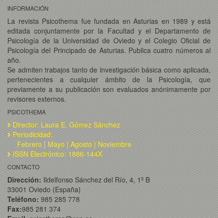
INFORMACIÓN
La revista Psicothema fue fundada en Asturias en 1989 y está
editada conjuntamente por la Facultad y el Departamento de
Psicología de la Universidad de Oviedo y el Colegio Oficial de
Psicología del Principado de Asturias. Publica cuatro números al
año.
Se admiten trabajos tanto de investigación básica como aplicada,
pertenecientes a cualquier ámbito de la Psicología, que
previamente a su publicación son evaluados anónimamente por
revisores externos.
PSICOTHEMA
Director: Laura E. Gómez Sánchez
Periodicidad:
Febrero | Mayo | Agosto | Noviembre
ISSN Electrónico: 1886-144X
CONTACTO
Dirección:
Ildelfonso Sánchez del Río, 4, 1º B
33001 Oviedo (España)
Teléfono:
985 285 778
Fax:
985 281 374