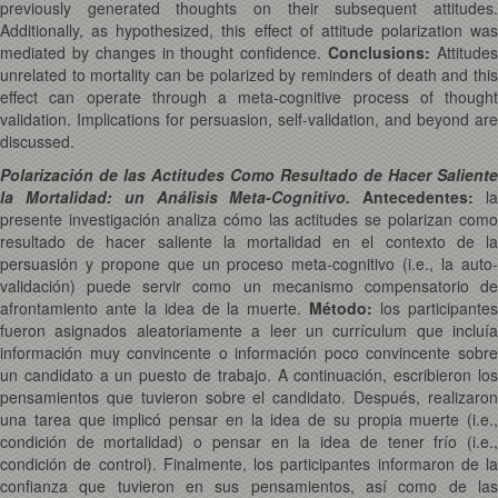
previously generated thoughts on their subsequent attitudes.
Additionally, as hypothesized, this effect of attitude polarization was
mediated by changes in thought confidence.
Conclusions:
Attitude
unrelated to mortality can be polarized by reminders of death and this
effect can operate through a meta-cognitive process of thought
validation. Implications for persuasion, self-validation, and beyond are
discussed.
Polarización de las Actitudes Como Resultado de Hacer Saliente
la Mortalidad: un Análisis Meta-Cognitivo.
Antecedentes:
l
presente investigación analiza cómo las actitudes se polarizan como
resultado de hacer saliente la mortalidad en el contexto de la
persuasión y propone que un proceso meta-cognitivo (i.e., la auto-
validación) puede servir como un mecanismo compensatorio de
afrontamiento ante la idea de la muerte.
Método:
los participante
fueron asignados aleatoriamente a leer un currículum que incluía
información muy convincente o información poco convincente sobre
un candidato a un puesto de trabajo. A continuación, escribieron los
pensamientos que tuvieron sobre el candidato. Después, realizaron
una tarea que implicó pensar en la idea de su propia muerte (i.e.,
condición de mortalidad) o pensar en la idea de tener frío (i.e.,
condición de control). Finalmente, los participantes informaron de la
confianza que tuvieron en sus pensamientos, así como de las