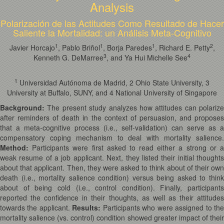
Analysis
Polarización de las Actitudes Como Resultado de Hacer
Saliente la Mortalidad: un Análisis Meta-Cognitivo
1
1
1
2
Javier Horcajo
, Pablo Briñol
, Borja Paredes
, Richard E. Petty
,
3
4
Kenneth G. DeMarree
, and Ya Hui Michelle See
1
Universidad Autónoma de Madrid, 2 Ohio State University, 3
University at Buffalo, SUNY, and 4 National University of Singapore
Background:
The present study analyzes how attitudes can polarize
after reminders of death in the context of persuasion, and proposes
that a meta-cognitive process (i.e., self-validation) can serve as a
compensatory coping mechanism to deal with mortality salience.
Method:
Participants were first asked to read either a strong or a
weak resume of a job applicant. Next, they listed their initial thoughts
about that applicant. Then, they were asked to think about of their own
death (i.e., mortality salience condition) versus being asked to think
about of being cold (i.e., control condition). Finally, participants
reported the confidence in their thoughts, as well as their attitudes
towards the applicant.
Results:
Participants who were assigned to th
mortality salience (vs. control) condition showed greater impact of their