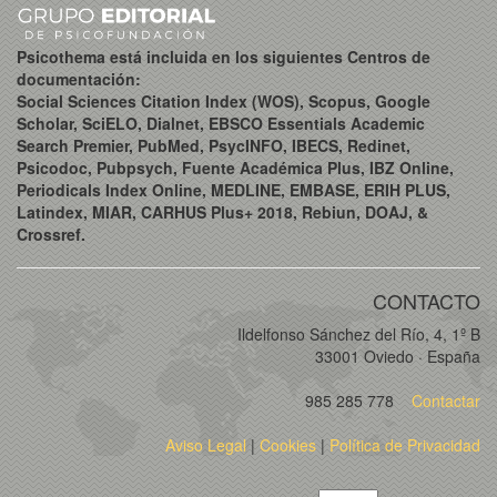
Psicothema está incluida en los siguientes Centros de
documentación:
Social Sciences Citation Index (WOS), Scopus, Google
Scholar, SciELO, Dialnet, EBSCO Essentials Academic
Search Premier, PubMed, PsycINFO, IBECS, Redinet,
Psicodoc, Pubpsych, Fuente Académica Plus, IBZ Online,
Periodicals Index Online, MEDLINE, EMBASE, ERIH PLUS,
Latindex, MIAR, CARHUS Plus+ 2018, Rebiun, DOAJ, &
Crossref.
CONTACTO
Ildelfonso Sánchez del Río, 4, 1º B
33001 Oviedo · España
985 285 778
Contactar
Aviso Legal
|
Cookies
|
Política de Privacidad