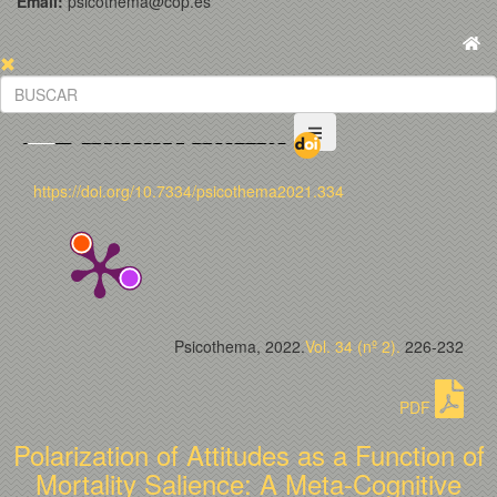
Email:
psicothema@cop.es
https://doi.org/10.7334/psicothema2021.334
Psicothema, 2022.
Vol. 34 (nº 2).
226-232
PDF
Polarization of Attitudes as a Function of
Mortality Salience: A Meta-Cognitive