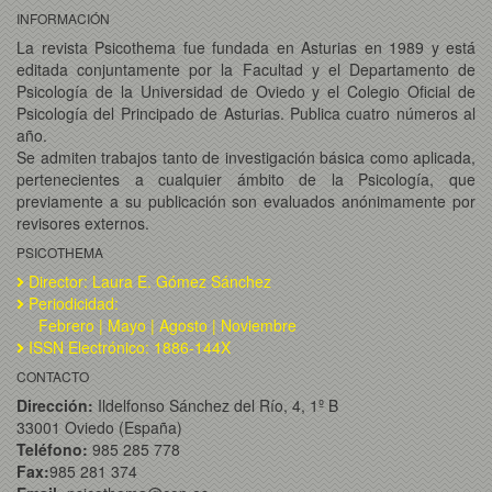
INFORMACIÓN
La revista Psicothema fue fundada en Asturias en 1989 y está
editada conjuntamente por la Facultad y el Departamento de
Psicología de la Universidad de Oviedo y el Colegio Oficial de
Psicología del Principado de Asturias. Publica cuatro números al
año.
Se admiten trabajos tanto de investigación básica como aplicada,
pertenecientes a cualquier ámbito de la Psicología, que
previamente a su publicación son evaluados anónimamente por
revisores externos.
PSICOTHEMA
Director: Laura E. Gómez Sánchez
Periodicidad:
Febrero | Mayo | Agosto | Noviembre
ISSN Electrónico: 1886-144X
CONTACTO
Dirección:
Ildelfonso Sánchez del Río, 4, 1º B
33001 Oviedo (España)
Teléfono:
985 285 778
Fax:
985 281 374