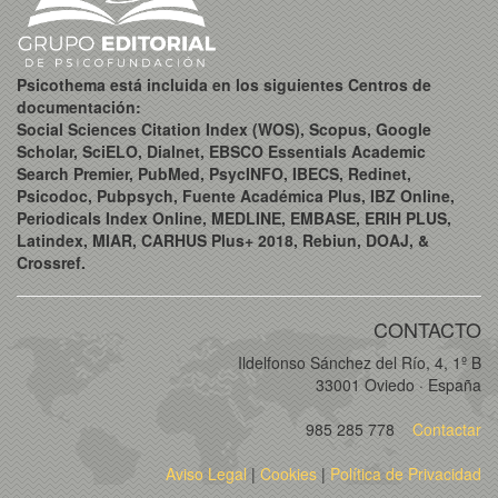
Psicothema está incluida en los siguientes Centros de
documentación:
Social Sciences Citation Index (WOS), Scopus, Google
Scholar, SciELO, Dialnet, EBSCO Essentials Academic
Search Premier, PubMed, PsycINFO, IBECS, Redinet,
Psicodoc, Pubpsych, Fuente Académica Plus, IBZ Online,
Periodicals Index Online, MEDLINE, EMBASE, ERIH PLUS,
Latindex, MIAR, CARHUS Plus+ 2018, Rebiun, DOAJ, &
Crossref.
CONTACTO
Ildelfonso Sánchez del Río, 4, 1º B
33001 Oviedo · España
985 285 778
Contactar
Aviso Legal
|
Cookies
|
Política de Privacidad