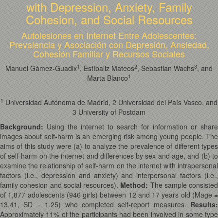
with Depression, Anxiety, Family
Cohesion, and Social Resources
Autolesiones en Internet Entre Adolescentes:
Prevalencia y Asociación con Depresión, Ansiedad,
Cohesión Familiar y Recursos Sociales
1
2
3
Manuel Gámez-Guadix
, Estíbaliz Mateos
, Sebastian Wachs
, and
1
Marta Blanco
1
Universidad Autónoma de Madrid, 2 Universidad del País Vasco, and
3 University of Postdam
Background:
Using the internet to search for information or share
images about self-harm is an emerging risk among young people. The
aims of this study were (a) to analyze the prevalence of different types
of self-harm on the internet and differences by sex and age, and (b) to
examine the relationship of self-harm on the internet with intrapersonal
factors (i.e., depression and anxiety) and interpersonal factors (i.e.,
family cohesion and social resources).
Method:
The sample consisted
of 1,877 adolescents (946 girls) between 12 and 17 years old (Mage =
13.41, SD = 1.25) who completed self-report measures.
Results:
Approximately 11% of the participants had been involved in some type