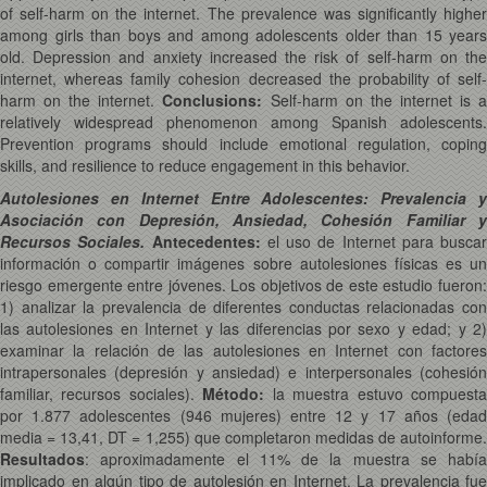
of self-harm on the internet. The prevalence was significantly higher
among girls than boys and among adolescents older than 15 years
old. Depression and anxiety increased the risk of self-harm on the
internet, whereas family cohesion decreased the probability of self-
harm on the internet.
Conclusions:
Self-harm on the internet is 
relatively widespread phenomenon among Spanish adolescents.
Prevention programs should include emotional regulation, coping
skills, and resilience to reduce engagement in this behavior.
Autolesiones en Internet Entre Adolescentes: Prevalencia y
Asociación con Depresión, Ansiedad, Cohesión Familiar y
Recursos Sociales.
Antecedentes:
el uso de Internet para buscar
información o compartir imágenes sobre autolesiones físicas es un
riesgo emergente entre jóvenes. Los objetivos de este estudio fueron:
1) analizar la prevalencia de diferentes conductas relacionadas con
las autolesiones en Internet y las diferencias por sexo y edad; y 2)
examinar la relación de las autolesiones en Internet con factores
intrapersonales (depresión y ansiedad) e interpersonales (cohesión
familiar, recursos sociales).
Método:
la muestra estuvo compuest
por 1.877 adolescentes (946 mujeres) entre 12 y 17 años (edad
media = 13,41, DT = 1,255) que completaron medidas de autoinforme.
Resultados
: aproximadamente el 11% de la muestra se había
implicado en algún tipo de autolesión en Internet. La prevalencia fue