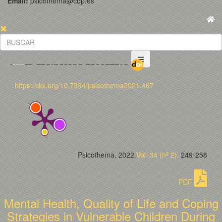
Email:
psicothema@cop.es
https://doi.org/10.7334/psicothema2021.467
Psicothema, 2022.
Vol. 34 (nº 2).
249-258
PDF
Mental Health, Quality of Life and Coping
Strategies in Vulnerable Children During