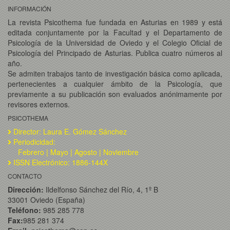
INFORMACIÓN
La revista Psicothema fue fundada en Asturias en 1989 y está
editada conjuntamente por la Facultad y el Departamento de
Psicología de la Universidad de Oviedo y el Colegio Oficial de
Psicología del Principado de Asturias. Publica cuatro números al
año.
Se admiten trabajos tanto de investigación básica como aplicada,
pertenecientes a cualquier ámbito de la Psicología, que
previamente a su publicación son evaluados anónimamente por
revisores externos.
PSICOTHEMA
Director: Laura E. Gómez Sánchez
Periodicidad:
Febrero | Mayo | Agosto | Noviembre
ISSN Electrónico: 1886-144X
CONTACTO
Dirección:
Ildelfonso Sánchez del Río, 4, 1º B
33001 Oviedo (España)
Teléfono:
985 285 778
Fax:
985 281 374