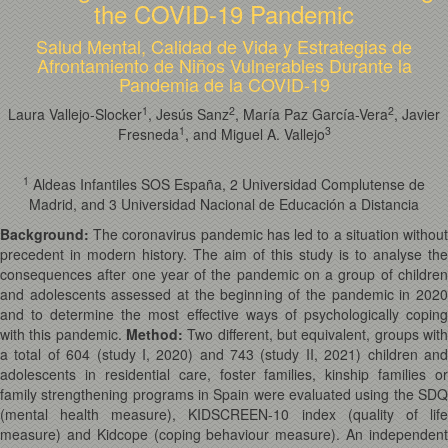
the COVID-19 Pandemic
Salud Mental, Calidad de Vida y Estrategias de
Afrontamiento de Niños Vulnerables Durante la
Pandemia de la COVID-19
1
2
2
Laura Vallejo-Slocker
, Jesús Sanz
, María Paz García-Vera
, Javier
1
3
Fresneda
, and Miguel A. Vallejo
1
Aldeas Infantiles SOS España, 2 Universidad Complutense de
Madrid, and 3 Universidad Nacional de Educación a Distancia
Background:
The coronavirus pandemic has led to a situation without
precedent in modern history. The aim of this study is to analyse the
consequences after one year of the pandemic on a group of children
and adolescents assessed at the beginning of the pandemic in 2020
and to determine the most effective ways of psychologically coping
with this pandemic.
Method:
Two different, but equivalent, groups with
a total of 604 (study I, 2020) and 743 (study II, 2021) children and
adolescents in residential care, foster families, kinship families or
family strengthening programs in Spain were evaluated using the SDQ
(mental health measure), KIDSCREEN-10 index (quality of life
measure) and Kidcope (coping behaviour measure). An independent