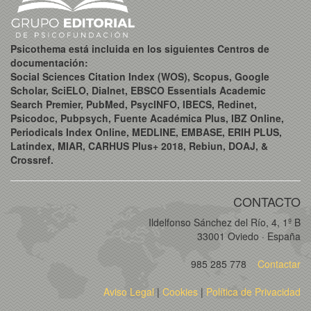
Psicothema está incluida en los siguientes Centros de
documentación:
Social Sciences Citation Index (WOS), Scopus, Google
Scholar, SciELO, Dialnet, EBSCO Essentials Academic
Search Premier, PubMed, PsycINFO, IBECS, Redinet,
Psicodoc, Pubpsych, Fuente Académica Plus, IBZ Online,
Periodicals Index Online, MEDLINE, EMBASE, ERIH PLUS,
Latindex, MIAR, CARHUS Plus+ 2018, Rebiun, DOAJ, &
Crossref.
CONTACTO
Ildelfonso Sánchez del Río, 4, 1º B
33001 Oviedo · España
985 285 778
Contactar
Aviso Legal
|
Cookies
|
Política de Privacidad