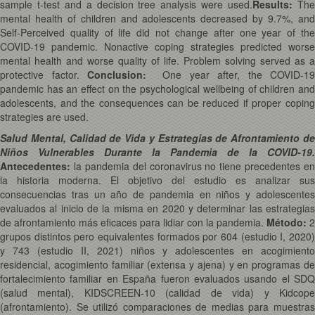
sample t-test and a decision tree analysis were used.
Results
:
Th
mental health of children and adolescents decreased by 9.7%, and
Self-Perceived quality of life did not change after one year of the
COVID-19 pandemic. Nonactive coping strategies predicted worse
mental health and worse quality of life. Problem solving served as a
protective factor.
Conclusion:
One year after, the COVID-19
pandemic has an effect on the psychological wellbeing of children and
adolescents, and the consequences can be reduced if proper coping
strategies are used.
Salud Mental, Calidad de Vida y Estrategias de Afrontamiento de
Niños Vulnerables Durante la Pandemia de la COVID-19.
Antecedentes:
la pandemia del coronavirus no tiene precedentes en
la historia moderna. El objetivo del estudio es analizar sus
consecuencias tras un año de pandemia en niños y adolescentes
evaluados al inicio de la misma en 2020 y determinar las estrategias
de afrontamiento más eficaces para lidiar con la pandemia.
Método:
2
grupos distintos pero equivalentes formados por 604 (estudio I, 2020)
y 743 (estudio II, 2021) niños y adolescentes en acogimiento
residencial, acogimiento familiar (extensa y ajena) y en programas de
fortalecimiento familiar en España fueron evaluados usando el SDQ
(salud mental), KIDSCREEN-10 (calidad de vida) y Kidcope
(afrontamiento). Se utilizó comparaciones de medias para muestras