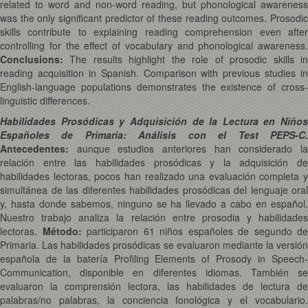
related to word and non-word reading, but phonological awareness
was the only significant predictor of these reading outcomes. Prosodic
skills contribute to explaining reading comprehension even after
controlling for the effect of vocabulary and phonological awareness.
Conclusions:
The results highlight the role of prosodic skills in
reading acquisition in Spanish. Comparison with previous studies in
English-language populations demonstrates the existence of cross-
linguistic differences.
Habilidades Prosódicas y Adquisición de la Lectura en Niños
Españoles de Primaria: Análisis con el Test PEPS-C.
Antecedentes:
aunque estudios anteriores han considerado la
relación entre las habilidades prosódicas y la adquisición de
habilidades lectoras, pocos han realizado una evaluación completa y
simultánea de las diferentes habilidades prosódicas del lenguaje oral
y, hasta donde sabemos, ninguno se ha llevado a cabo en español.
Nuestro trabajo analiza la relación entre prosodia y habilidades
lectoras.
Método:
participaron 61 niños españoles de segundo de
Primaria. Las habilidades prosódicas se evaluaron mediante la versión
española de la batería Profiling Elements of Prosody in Speech-
Communication, disponible en diferentes idiomas. También se
evaluaron la comprensión lectora, las habilidades de lectura de
palabras/no palabras, la conciencia fonológica y el vocabulario.