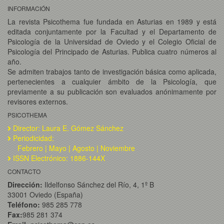
INFORMACIÓN
La revista Psicothema fue fundada en Asturias en 1989 y está
editada conjuntamente por la Facultad y el Departamento de
Psicología de la Universidad de Oviedo y el Colegio Oficial de
Psicología del Principado de Asturias. Publica cuatro números al
año.
Se admiten trabajos tanto de investigación básica como aplicada,
pertenecientes a cualquier ámbito de la Psicología, que
previamente a su publicación son evaluados anónimamente por
revisores externos.
PSICOTHEMA
Director: Laura E. Gómez Sánchez
Periodicidad:
Febrero | Mayo | Agosto | Noviembre
ISSN Electrónico: 1886-144X
CONTACTO
Dirección:
Ildelfonso Sánchez del Río, 4, 1º B
33001 Oviedo (España)
Teléfono:
985 285 778
Fax:
985 281 374