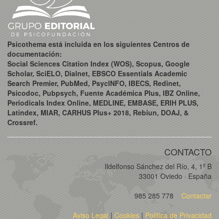
Psicothema está incluida en los siguientes Centros de
documentación:
Social Sciences Citation Index (WOS), Scopus, Google
Scholar, SciELO, Dialnet, EBSCO Essentials Academic
Search Premier, PubMed, PsycINFO, IBECS, Redinet,
Psicodoc, Pubpsych, Fuente Académica Plus, IBZ Online,
Periodicals Index Online, MEDLINE, EMBASE, ERIH PLUS,
Latindex, MIAR, CARHUS Plus+ 2018, Rebiun, DOAJ, &
Crossref.
CONTACTO
Ildelfonso Sánchez del Río, 4, 1º B
33001 Oviedo · España
985 285 778
Contactar
Aviso Legal
|
Cookies
|
Política de Privacidad