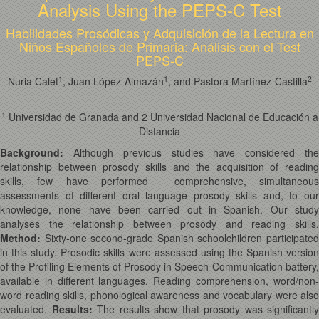
Analysis Using the PEPS-C Test
Habilidades Prosódicas y Adquisición de la Lectura en
Niños Españoles de Primaria: Análisis con el Test
PEPS-C
1
1
2
Nuria Calet
, Juan López-Almazán
, and Pastora Martínez-Castilla
1
Universidad de Granada and 2 Universidad Nacional de Educación a
Distancia
Background:
Although previous studies have considered th
relationship between prosody skills and the acquisition of reading
skills, few have performed comprehensive, simultaneous
assessments of different oral language prosody skills and, to our
knowledge, none have been carried out in Spanish. Our study
analyses the relationship between prosody and reading skills.
Method:
Sixty-one second-grade Spanish schoolchildren participated
in this study. Prosodic skills were assessed using the Spanish version
of the Profiling Elements of Prosody in Speech-Communication battery,
available in different languages. Reading comprehension, word/non-
word reading skills, phonological awareness and vocabulary were also
evaluated.
Results:
The results show that prosody was significantly