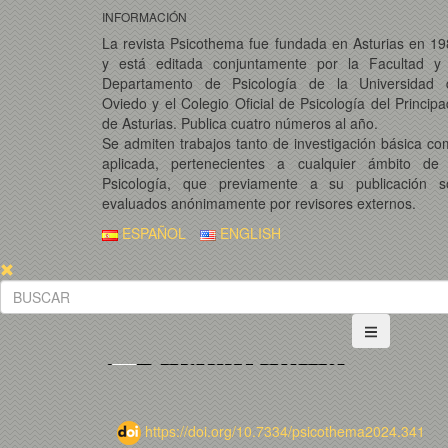
INFORMACIÓN
La revista Psicothema fue fundada en Asturias en 1
y está editada conjuntamente por la Facultad y 
Departamento de Psicología de la Universidad 
Oviedo y el Colegio Oficial de Psicología del Princip
de Asturias. Publica cuatro números al año.
Se admiten trabajos tanto de investigación básica c
aplicada, pertenecientes a cualquier ámbito de 
Psicología, que previamente a su publicación s
evaluados anónimamente por revisores externos.
ESPAÑOL
ENGLISH
https://doi.org/10.7334/psicothema2024.341