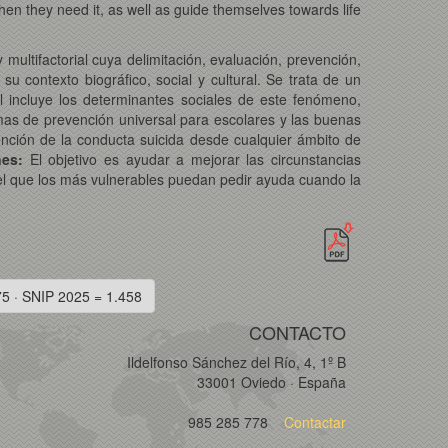
hen they need it, as well as guide themselves towards life
ultifactorial cuya delimitación, evaluación, prevención,
u contexto biográfico, social y cultural. Se trata de un
al incluye los determinantes sociales de este fenómeno,
mas de prevención universal para escolares y las buenas
vención de la conducta suicida desde cualquier ámbito de
nes:
El objetivo es ayudar a mejorar las circunstancias
n el que los más vulnerables puedan pedir ayuda cuando la
75 · SNIP 2025 = 1.458
CONTACTO
Ildelfonso Sánchez del Río, 4, 1º B
33001 Oviedo · España
985 285 778
Contactar