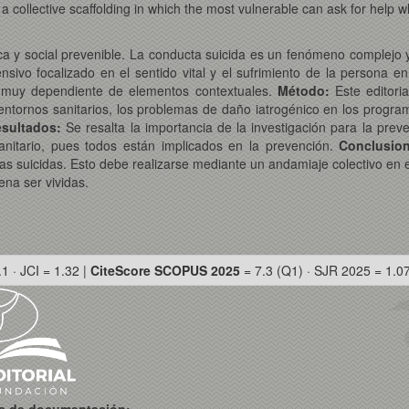
a collective scaffolding in which the most vulnerable can ask for help w
a y social prevenible. La conducta suicida es un fenómeno complejo y m
ivo focalizado en el sentido vital y el sufrimiento de la persona en s
y muy dependiente de elementos contextuales.
Método:
Este editori
entornos sanitarios, los problemas de daño iatrogénico en los progra
esultados:
Se resalta la importancia de la investigación para la pre
sanitario, pues todos están implicados en la prevención.
Conclusio
ctas suicidas. Esto debe realizarse mediante un andamiaje colectivo e
ena ser vividas.
.1 · JCI = 1.32 |
CiteScore SCOPUS 2025
= 7.3 (Q1) · SJR 2025 = 1.0