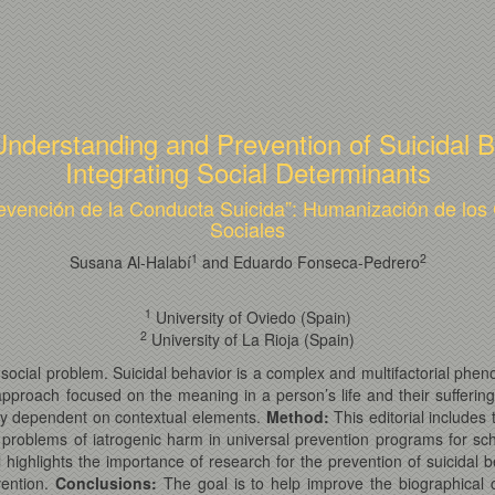
n Understanding and Prevention of Suicidal
Integrating Social Determinants
evención de la Conducta Suicida”: Humanización de los
Sociales
1
2
Susana Al-Halabí
and Eduardo Fonseca-Pedrero
1
University of Oviedo (Spain)
2
University of La Rioja (Spain)
d social problem. Suicidal behavior is a complex and multifactorial ph
roach focused on the meaning in a person’s life and their suffering in
ly dependent on contextual elements.
Method:
This editorial includes
e problems of iatrogenic harm in universal prevention programs for sch
 highlights the importance of research for the prevention of suicidal 
vention.
Conclusions:
The goal is to help improve the biographical 