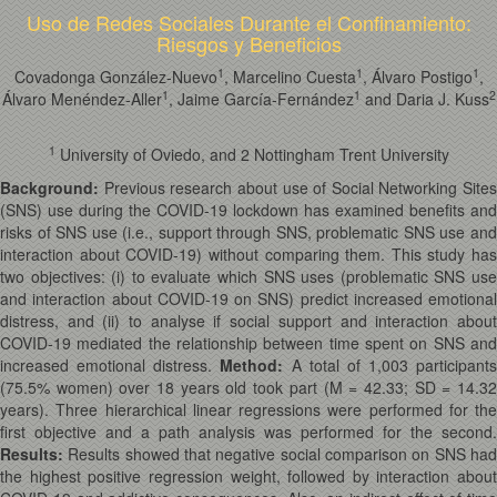
Uso de Redes Sociales Durante el Confinamiento:
Riesgos y Beneficios
1
1
1
Covadonga González-Nuevo
, Marcelino Cuesta
, Álvaro Postigo
,
1
1
2
Álvaro Menéndez-Aller
, Jaime García-Fernández
and Daria J. Kuss
1
University of Oviedo, and 2 Nottingham Trent University
Background:
Previous research about use of Social Networking Sites
(SNS) use during the COVID-19 lockdown has examined benefits and
risks of SNS use (i.e., support through SNS, problematic SNS use and
interaction about COVID-19) without comparing them. This study has
two objectives: (i) to evaluate which SNS uses (problematic SNS use
and interaction about COVID-19 on SNS) predict increased emotional
distress, and (ii) to analyse if social support and interaction about
COVID-19 mediated the relationship between time spent on SNS and
increased emotional distress.
Method:
A total of 1,003 participants
(75.5% women) over 18 years old took part (M = 42.33; SD = 14.32
years). Three hierarchical linear regressions were performed for the
first objective and a path analysis was performed for the second.
Results:
Results showed that negative social comparison on SNS ha
the highest positive regression weight, followed by interaction about