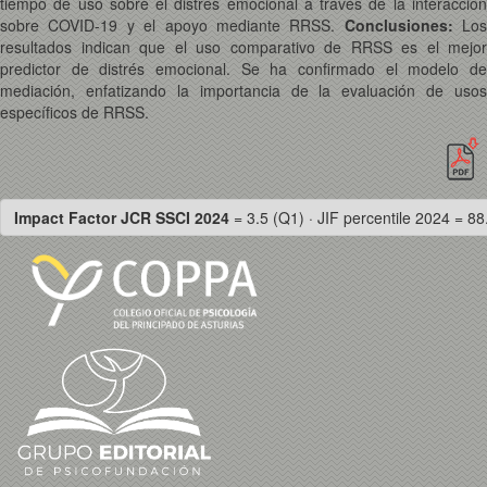
tiempo de uso sobre el distrés emocional a través de la interacción
sobre COVID-19 y el apoyo mediante RRSS.
Conclusiones
:
Los
resultados indican que el uso comparativo de RRSS es el mejor
predictor de distrés emocional. Se ha confirmado el modelo de
mediación, enfatizando la importancia de la evaluación de usos
específicos de RRSS.
Impact Factor JCR SSCI 2024
= 3.5 (Q1) · JIF percentile 2024 = 88