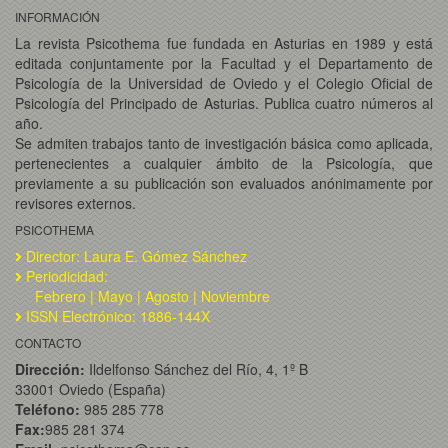
INFORMACIÓN
La revista Psicothema fue fundada en Asturias en 1989 y está
editada conjuntamente por la Facultad y el Departamento de
Psicología de la Universidad de Oviedo y el Colegio Oficial de
Psicología del Principado de Asturias. Publica cuatro números al
año.
Se admiten trabajos tanto de investigación básica como aplicada,
pertenecientes a cualquier ámbito de la Psicología, que
previamente a su publicación son evaluados anónimamente por
revisores externos.
PSICOTHEMA
Director: Laura E. Gómez Sánchez
Periodicidad:
Febrero | Mayo | Agosto | Noviembre
ISSN Electrónico: 1886-144X
CONTACTO
Dirección:
Ildelfonso Sánchez del Río, 4, 1º B
33001 Oviedo (España)
Teléfono:
985 285 778
Fax:
985 281 374