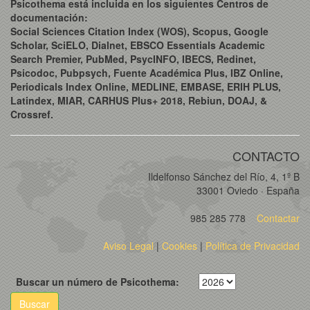
Psicothema está incluida en los siguientes Centros de
documentación:
Social Sciences Citation Index (WOS), Scopus, Google
Scholar, SciELO, Dialnet, EBSCO Essentials Academic
Search Premier, PubMed, PsycINFO, IBECS, Redinet,
Psicodoc, Pubpsych, Fuente Académica Plus, IBZ Online,
Periodicals Index Online, MEDLINE, EMBASE, ERIH PLUS,
Latindex, MIAR, CARHUS Plus+ 2018, Rebiun, DOAJ, &
Crossref.
CONTACTO
Ildelfonso Sánchez del Río, 4, 1º B
33001 Oviedo · España
985 285 778
Contactar
Aviso Legal
|
Cookies
|
Política de Privacidad
Buscar un número de Psicothema:
Buscar