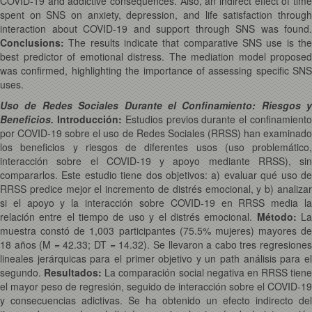
COVID-19 and addictive consequences. Also, an indirect effect of time
spent on SNS on anxiety, depression, and life satisfaction through
interaction about COVID-19 and support through SNS was found.
Conclusions:
The results indicate that comparative SNS use is th
best predictor of emotional distress. The mediation model proposed
was confirmed, highlighting the importance of assessing specific SNS
uses.
Uso de Redes Sociales Durante el Confinamiento: Riesgos y
Beneficios.
Introducción:
Estudios previos durante el confinamient
por COVID-19 sobre el uso de Redes Sociales (RRSS) han examinado
los beneficios y riesgos de diferentes usos (uso problemático,
interacción sobre el COVID-19 y apoyo mediante RRSS), sin
compararlos. Este estudio tiene dos objetivos: a) evaluar qué uso de
RRSS predice mejor el incremento de distrés emocional, y b) analizar
si el apoyo y la interacción sobre COVID-19 en RRSS media la
relación entre el tiempo de uso y el distrés emocional.
Método:
L
muestra constó de 1,003 participantes (75.5% mujeres) mayores de
18 años (M = 42.33; DT = 14.32). Se llevaron a cabo tres regresiones
lineales jerárquicas para el primer objetivo y un path análisis para el
segundo.
Resultados:
La comparación social negativa en RRSS tiene
el mayor peso de regresión, seguido de interacción sobre el COVID-19
y consecuencias adictivas. Se ha obtenido un efecto indirecto del