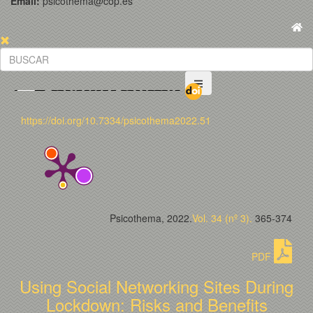
Email:
psicothema@cop.es
https://doi.org/10.7334/psicothema2022.51
Psicothema, 2022.
Vol. 34 (nº 3).
365-374
PDF
Using Social Networking Sites During
Lockdown: Risks and Benefits