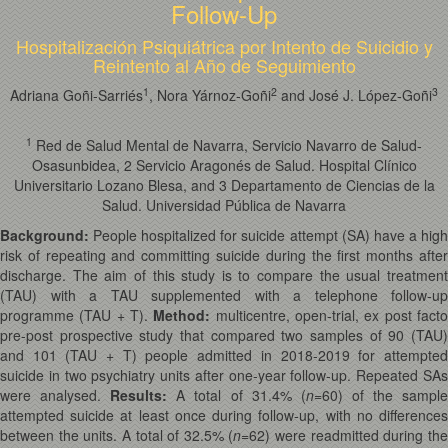
Follow-Up
Hospitalización Psiquiátrica por Intento de Suicidio y
Reintento al Año de Seguimiento
1
2
3
Adriana Goñi-Sarriés
, Nora Yárnoz-Goñi
and José J. López-Goñi
1
Red de Salud Mental de Navarra, Servicio Navarro de Salud-
Osasunbidea, 2 Servicio Aragonés de Salud. Hospital Clínico
Universitario Lozano Blesa, and 3 Departamento de Ciencias de la
Salud. Universidad Pública de Navarra
Background:
People hospitalized for suicide attempt (SA) have a hig
risk of repeating and committing suicide during the first months after
discharge. The aim of this study is to compare the usual treatment
(TAU) with a TAU supplemented with a telephone follow-up
programme (TAU + T).
Method:
multicentre, open-trial, ex post fact
pre-post prospective study that compared two samples of 90 (TAU)
and 101 (TAU + T) people admitted in 2018-2019 for attempted
suicide in two psychiatry units after one-year follow-up. Repeated SAs
were analysed.
Results:
A total of 31.4% (
n
=60) of the sampl
attempted suicide at least once during follow-up, with no differences
between the units. A total of 32.5% (
n
=62) were readmitted during th