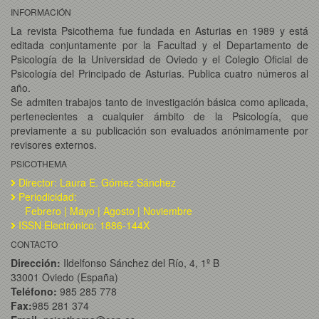
INFORMACIÓN
La revista Psicothema fue fundada en Asturias en 1989 y está
editada conjuntamente por la Facultad y el Departamento de
Psicología de la Universidad de Oviedo y el Colegio Oficial de
Psicología del Principado de Asturias. Publica cuatro números al
año.
Se admiten trabajos tanto de investigación básica como aplicada,
pertenecientes a cualquier ámbito de la Psicología, que
previamente a su publicación son evaluados anónimamente por
revisores externos.
PSICOTHEMA
Director: Laura E. Gómez Sánchez
Periodicidad:
Febrero | Mayo | Agosto | Noviembre
ISSN Electrónico: 1886-144X
CONTACTO
Dirección:
Ildelfonso Sánchez del Río, 4, 1º B
33001 Oviedo (España)
Teléfono:
985 285 778
Fax:
985 281 374