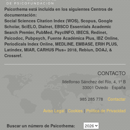
Psicothema está incluida en los siguientes Centros de
documentación:
Social Sciences Citation Index (WOS), Scopus, Google
Scholar, SciELO, Dialnet, EBSCO Essentials Academic
Search Premier, PubMed, PsycINFO, IBECS, Redinet,
Psicodoc, Pubpsych, Fuente Académica Plus, IBZ Online,
Periodicals Index Online, MEDLINE, EMBASE, ERIH PLUS,
Latindex, MIAR, CARHUS Plus+ 2018, Rebiun, DOAJ, &
Crossref.
CONTACTO
Ildelfonso Sánchez del Río, 4, 1º B
33001 Oviedo · España
985 285 778
Contactar
Aviso Legal
|
Cookies
|
Política de Privacidad
Buscar un número de Psicothema: