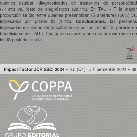
quienes estaban diagnosticados de trastornos de personalidad
(77,8%) vs. resto de diagnósticos (28.4%). En TAU + T la mayor
proporción se dio entre quienes presentaban IS anteriores (50%) vs.
ingresados por primer IS (4.4%).
Conclusiones:
las persona
ingresadas en unidad de hospitalización por un primer IS, parecieron
beneficiarse del TAU + T ya que se asoció a una menor recurrencia de
los IS posterior al alta.
Impact Factor JCR SSCI 2024
= 3.5 (Q1) · JIF percentile 2024 = 88