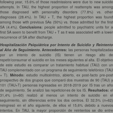
following year, 15.6% of those readmissions were due to new suicide
attempts. In TAU, the highest proportion of reattempts was among
those diagnosed with personality disorders (77.8%) vs. other
diagnoses (28.4%). In TAU + T, the highest proportion was found
among those with previous SAs (50%) vs. those admitted for the first
SA (4.4%).
Conclusions:
people admitted to psychiatric units for 
first SA seem to benefit from TAU + T as it was associated with a lower
recurrence of SA after discharge.
Hospitalización Psiquiátrica por Intento de Suicidio y Reintento
al Año de Seguimiento.
Antecedentes:
las personas hospitalizada
por un intento de suicidio (IS) tienen un riesgo alto de
repetir/consumar el suicidio en los meses siguientes al alta. El objetivo
de este estudio es comparar un tratamiento habitual (TAU) con un
TAU complementado con un programa de seguimiento telefónico (TAU
+ T).
Método:
estudio multicéntrico, abierto, ex post-facto pre-post
prospectivo de dos grupos que comparó dos muestras de 90 (TAU) y
101 (TAU+T) personas ingresadas en 2018-2019 por IS tras un año
de seguimiento. Se analizó las repeticiones de los IS.
Resultados:
e
31,4% (
n
=60) realizó al menos un intento de suicidio en e
seguimiento, sin diferencias entre los dos centros. El 32,5% (
n
=62)
reingresó en el año siguiente, de ellos el 15,6% debido a nuevos
intentos. En TAU, la mayor proporción de reintentos se dio entre