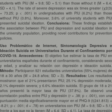
students with PIU (M = 9.8; SD = 5.1) than those without it (M = 6.4;
SD = 4.1). The rate of severe depression was six times greater (χ2(3)
= 73.25; p < .001) in undergraduates with PIU (6.2%) than those
without PIU (0.8%). Moreover, 3.6% of university students with PIU
presented suicidal ideation.
Conclusions:
These findings establish
the association between PIU and depression and suicidal ideation in
the university population, providing novel contributions for prevention
policies.
Uso Problemático de Internet, Sintomatología Depresiva e
Ideación Suicida en Universitarios Durante el Confinamiento por
COVID-19. Antecedentes:
El objetivo fue estimar la tasa de PIU e
universitarios españoles durante el confinamiento, considerando sexo
y edad, y analizar su relación con depresión e ideación suicida.
Método:
Participaron 921 estudiantes universitarios (55% mujeres) de
18 a 30 años (M = 24.8 años; SD = 3).
Resultados:
Los resultado
mostraron que el 21% presentaron PIU; 25.1% depresión moderada;
2.1% depresión severa; y 6.6% ideación suicida. El grupo de 18 a 21
años presentó la mayor tasa de PIU (37.8%). Se observó una
correlación positiva entre PIU y depresión (r = .38; p < .001), con una
puntuación media significativamente mayor en el PHQ-9 (t(241.813) =
-8.21; p < .001; d = .78) en universitarios con PIU (M = 9.8; SD = 5.1)
frente a los que no la tienen (M = 6.4; SD = 4.1). La tasa de depresión