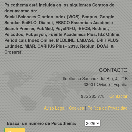
Psicothema está incluida en los siguientes Centros de
documentación:
Social Sciences Citation Index (WOS), Scopus, Google
Scholar, SciELO, Dialnet, EBSCO Essentials Academic
Search Premier, PubMed, PsycINFO, IBECS, Redinet,
Psicodoc, Pubpsych, Fuente Académica Plus, IBZ Online,
Periodicals Index Online, MEDLINE, EMBASE, ERIH PLUS,
Latindex, MIAR, CARHUS Plus+ 2018, Rebiun, DOAJ, &
Crossref.
CONTACTO
Ildelfonso Sánchez del Río, 4, 1º B
33001 Oviedo · España
985 285 778
Contactar
Aviso Legal
|
Cookies
|
Política de Privacidad
Buscar un número de Psicothema: