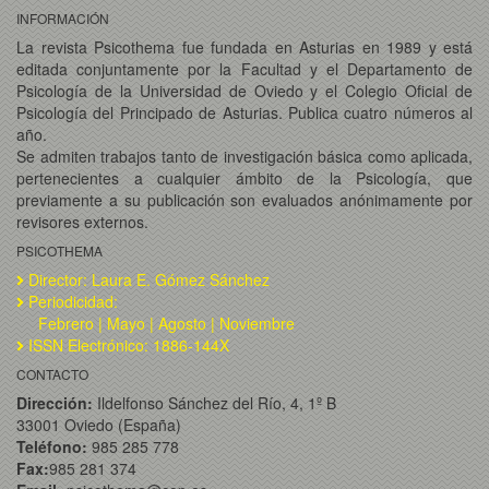
INFORMACIÓN
La revista Psicothema fue fundada en Asturias en 1989 y está
editada conjuntamente por la Facultad y el Departamento de
Psicología de la Universidad de Oviedo y el Colegio Oficial de
Psicología del Principado de Asturias. Publica cuatro números al
año.
Se admiten trabajos tanto de investigación básica como aplicada,
pertenecientes a cualquier ámbito de la Psicología, que
previamente a su publicación son evaluados anónimamente por
revisores externos.
PSICOTHEMA
Director: Laura E. Gómez Sánchez
Periodicidad:
Febrero | Mayo | Agosto | Noviembre
ISSN Electrónico: 1886-144X
CONTACTO
Dirección:
Ildelfonso Sánchez del Río, 4, 1º B
33001 Oviedo (España)
Teléfono:
985 285 778
Fax:
985 281 374