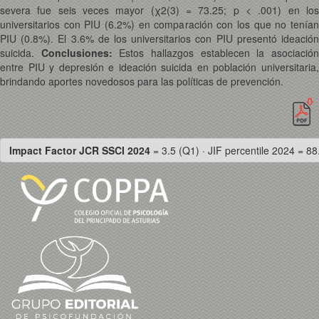
severa fue seis veces mayor (χ2(3) = 73.25; p < .001) en los
universitarios con PIU (6.2%) en comparación con los que no tenían
PIU (0.8%). El 3.6% de los universitarios con PIU presentó ideación
suicida.
Conclusiones:
Estos hallazgos establecen la asociació
entre PIU y depresión e ideación suicida en población universitaria,
brindando aportes novedosos para las políticas de prevención.
Impact Factor JCR SSCI 2024
= 3.5 (Q1) · JIF percentile 2024 = 88