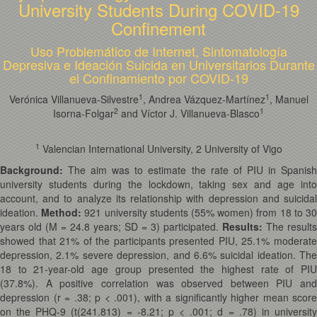
University Students During COVID-19
Confinement
Uso Problemático de Internet, Sintomatología
Depresiva e Ideación Suicida en Universitarios Durante
el Confinamiento por COVID-19
1
1
Verónica Villanueva-Silvestre
, Andrea Vázquez-Martínez
, Manuel
2
1
Isorna-Folgar
and Víctor J. Villanueva-Blasco
1
Valencian International University, 2 University of Vigo
Background:
The aim was to estimate the rate of PIU in Spanish
university students during the lockdown, taking sex and age into
account, and to analyze its relationship with depression and suicidal
ideation.
Method:
921 university students (55% women) from 18 to 3
years old (M = 24.8 years; SD = 3) participated.
Results:
The results
showed that 21% of the participants presented PIU, 25.1% moderate
depression, 2.1% severe depression, and 6.6% suicidal ideation. The
18 to 21-year-old age group presented the highest rate of PIU
(37.8%). A positive correlation was observed between PIU and
depression (r = .38; p < .001), with a significantly higher mean score
on the PHQ-9 (t(241.813) = -8.21; p < .001; d = .78) in university