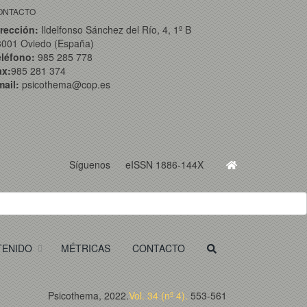
ONTACTO
rección:
Ildelfonso Sánchez del Río, 4, 1º B
3001 Oviedo (España)
eléfono:
985 285 778
ax:
985 281 374
ail:
psicothema@cop.es
Síguenos
eISSN 1886-144X
TENIDO
MÉTRICAS
CONTACTO
Psicothema, 2022.
Vol. 34 (nº 4).
553-561