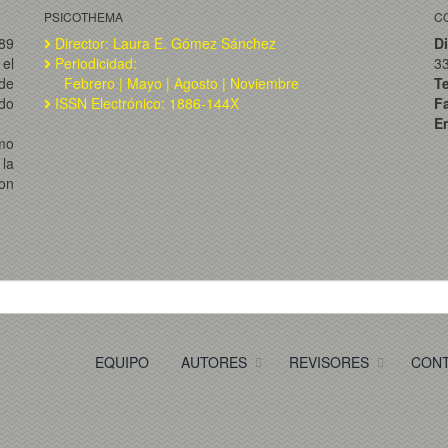
PSICOTHEMA
C
989
Director: Laura E. Gómez Sánchez
Di
el
Periodicidad:
3
de
Febrero | Mayo | Agosto | Noviembre
T
ado
ISSN Electrónico: 1886-144X
F
Em
omo
la
on
EQUIPO
AUTORES
REVISORES
CON