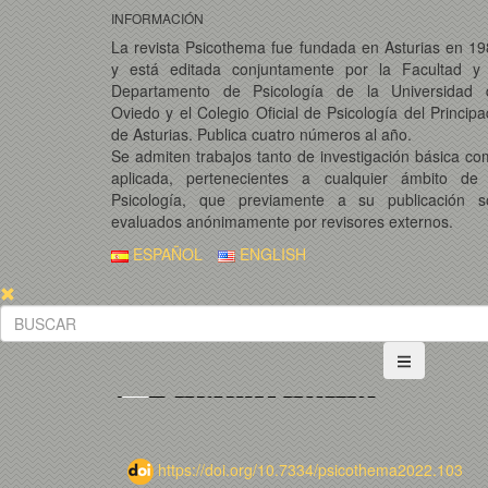
INFORMACIÓN
La revista Psicothema fue fundada en Asturias en 1
y está editada conjuntamente por la Facultad y 
Departamento de Psicología de la Universidad 
Oviedo y el Colegio Oficial de Psicología del Princip
de Asturias. Publica cuatro números al año.
Se admiten trabajos tanto de investigación básica c
aplicada, pertenecientes a cualquier ámbito de 
Psicología, que previamente a su publicación s
evaluados anónimamente por revisores externos.
ESPAÑOL
ENGLISH
https://doi.org/10.7334/psicothema2022.103