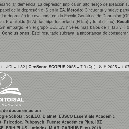
esarrollar demencia. La depresión implica un alto riesgo de ideación s
 papel de la depresión e IS en la EA.
Método:
Cincuenta y nueve partic
. La depresión fue evaluada con la Escala Geriátrica de Depresión (GD
o: ß-amiloide (ß-A), tau hiperfosforilada (H-tau) y total (T-tau).
Resul
. Sin embargo, en el grupo DCL-EA, niveles más bajos de H-tau y T-t
o.
Conclusiones:
Este resultado subraya la importancia de considerar l
.1 · JCI = 1.32 |
CiteScore SCOPUS 2025
= 7.3 (Q1) · SJR 2025 = 1.0
os de documentación:
ogle Scholar, SciELO, Dialnet, EBSCO Essentials Academic
t, Psicodoc, Pubpsych, Fuente Académica Plus, IBZ
SE, ERIH PLUS, Latindex, MIAR, CARHUS Plus+ 2018,