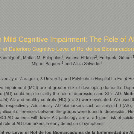
n Mild Cognitive Impairment: The Role of 
n el Deterioro Cognitivo Leve: el Rol de los Biomarcado
1
1
2
-Sanmiguel
, Matias M. Pulopulos
, Vanesa Hidalgo
, Enriqueta Gómez
3
1
Miguel Baquero
and Alicia Salvador
niversity of Zaragoza, 3 University and Polytechnic Hospital La Fe, 4 He
e impairment (MCI) are at greater risk of developing dementia. Depres
e (AD) could help to clarify the role of depression and SI in AD.
Meth
=24) AD and healthy controls (HC) (n=13) were evaluated. We used 
de, respectively. Additionally, AD biomarkers such as amyloid-ß (Aß), 
nificant differences between the groups were found in depression. Ho
CI-AD patients with lower AD pathology are at a higher risk of suici
ial role of AD biomarkers in early detection of symptoms.
nitivo Leve: el Rol de los Biomarcadores de la Enfermedad de A