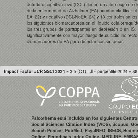
deterioro cognitivo leve (DCL) tienen un alto riesgo de d
de la enfermedad de Alzheimer (EA) pueden clarificar el
EA; 22) y negativo (DCL-NoEA; 24) y 13 controles sanos
los siguientes biomarcadores en el líquido cefalorraquíde
los tres grupos de participantes en depresión o en IS
significativamente con mayor riesgo de suicidio indirect
biomarcadores de EA para detectar sus síntomas.
Impact Factor JCR SSCI 2024
= 3.5 (Q1) · JIF percentile 2024 = 88
Psicothema está incluida en los siguientes Centr
Social Sciences Citation Index (WOS), Scopus, Go
Search Premier, PubMed, PsycINFO, IBECS, Redine
Online, Periodicals Index Online, MEDLINE, EMBA