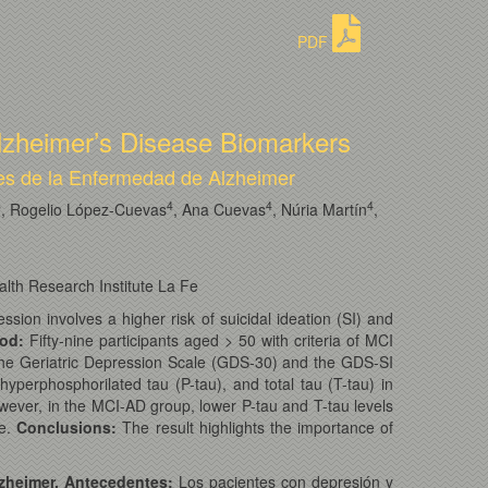
PDF
Alzheimer’s Disease Biomarkers
res de la Enfermedad de Alzheimer
3
4
4
4
, Rogelio López-Cuevas
, Ana Cuevas
, Núria Martín
,
alth Research Institute La Fe
sion involves a higher risk of suicidal ideation (SI) and
od:
Fifty-nine participants aged > 50 with criteria of MCI
the Geriatric Depression Scale (GDS-30) and the GDS-SI
hyperphosphorilated tau (P-tau), and total tau (T-tau) in
wever, in the MCI-AD group, lower P-tau and T-tau levels
de.
Conclusions:
The result highlights the importance of
lzheimer. Antecedentes:
Los pacientes con depresión y