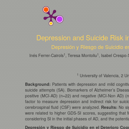
Depression and Suicide Risk i
Depresión y Riesgo de Suicidio e
1
1
Inés Ferrer-Cairols
, Teresa Montoliu
, Isabel Crespo
1
University of Valencia, 2 U
Background:
Patients with depression and mild cognitiv
suicide attempts (SA). Biomarkers of Alzheimer’s Diseas
positive (MCI-AD) (n=22) and negative (MCI-Non AD) (n
factor to measure depression and indirect risk for suici
cerebrospinal fluid (CSF) were analyzed.
Results:
No sig
were related to higher GDS-SI scores, suggesting that M
considering SI in the initial phases of AD, and the potent
Depresión y Riesgo de Suicidio en el Deterioro Cog