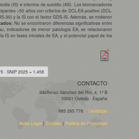
uicida (IS) e intentos de suicidio (AS). Los biomarcadores
ipantes >50 años con criterios de DCL-EA positivo (DCL-
S-30) y la IS con el factor GDS-IS. Además, se midieron
tados:
No se encontraron diferencias significativas entre
au, indicadores de menor patología EA, se relacionaron
a IS en fases iniciales de EA, y el potencial papel de los
75 · SNIP 2025 = 1.458
CONTACTO
Ildelfonso Sánchez del Río, 4, 1º B
33001 Oviedo · España
985 285 778
Contactar
Aviso Legal
|
Cookies
|
Política de Privacidad