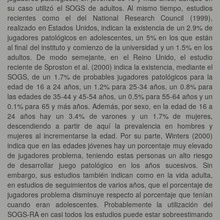
su caso utilizó el SOGS de adultos. Al mismo tiempo, estudios
recientes como el del National Research Council (1999),
realizado en Estados Unidos, indican la existencia de un 2.9% de
jugadores patológicos en adolescentes, un 5% en los que están
al final del instituto y comienzo de la universidad y un 1.5% en los
adultos. De modo semejante, en el Reino Unido, el estudio
reciente de Sproston et al. (2000) indica la existencia, mediante el
SOGS, de un 1.7% de probables jugadores patológicos para la
edad de 16 a 24 años, un 1.2% para 25-34 años, un 0.8% para
las edades de 35-44 y 45-54 años, un 0.5% para 55-64 años y un
0.1% para 65 y más años. Además, por sexo, en la edad de 16 a
24 años hay un 3.4% de varones y un 1.7% de mujeres,
descendiendo a partir de aquí la prevalencia en hombres y
mujeres al incrementarse la edad. Por su parte, Winters (2000)
indica que en las edades jóvenes hay un porcentaje muy elevado
de jugadores problema, teniendo estas personas un alto riesgo
de desarrollar juego patológico en los años sucesivos. Sin
embargo, sus estudios también indican como en la vida adulta,
en estudios de seguimientos de varios años, que el porcentaje de
jugadores problema disminuye respecto al porcentaje que tenían
cuando eran adolescentes. Probablemente la utilización del
SOGS-RA en casi todos los estudios puede estar sobreestimando