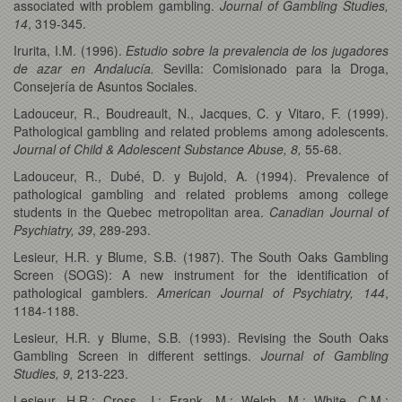
associated with problem gambling.
Journal of Gambling Studies,
14
, 319-345.
Irurita, I.M. (1996).
Estudio sobre la prevalencia de los jugadores
de azar en Andalucía.
Sevilla: Comisionado para la Droga,
Consejería de Asuntos Sociales.
Ladouceur, R., Boudreault, N., Jacques, C. y Vitaro, F. (1999).
Pathological gambling and related problems among adolescents.
Journal of Child & Adolescent Substance Abuse, 8,
55-68.
Ladouceur, R., Dubé, D. y Bujold, A. (1994). Prevalence of
pathological gambling and related problems among college
students in the Quebec metropolitan area.
Canadian Journal of
Psychiatry, 39
, 289-293.
Lesieur, H.R. y Blume, S.B. (1987). The South Oaks Gambling
Screen (SOGS): A new instrument for the identification of
pathological gamblers.
American Journal of Psychiatry, 144
,
1184-1188.
Lesieur, H.R. y Blume, S.B. (1993). Revising the South Oaks
Gambling Screen in different settings.
Journal of Gambling
Studies, 9,
213-223.
Lesieur, H.R.; Cross, J.; Frank, M.; Welch, M.; White, C.M.;