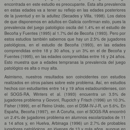
encontrada en este estudio es preocupante. Esta alta prevalencia
en estas edades va a tener su reflejo en las edades posteriores
de la juventud y en la adultez (Secades y Villa, 1998). Los datos
de que disponemos en adultos en Galicia confirman esto, pues la
prevalencia del juego patológico oscila del 1.4% en el estudio de
Becoña y Fuentes (1995) al 1.7% del de Becoña (1993). Pero por
estos estudios también sabemos que hay un 2.5% de jugadores
patológicos, en el estudio de Becoña (1993), en las edades
comprendidas entre 18 y 30 años, y un 3% en el de Becoña y
Fuentes (1995), en las edades comprendidas entre 16 y 24 años.
Esto muestra que a edades tempranas la prevalencia del juego
patológico es alta o muy alta.
Asimismo, nuestros resultados son coincidentes con estudios
realizados en otros países sobre este problema. Así, en estudios
hechos con estudiantes entre 14 y 19 años estadounidenses, con
el SOGS-RA, Winters et al. (1993) encuentra un 3.5% de
jugadores problema y Govoni, Rupcich y Frisch (1996) un 10.3%.
Fisher (1999), en el Reino Unido, con el DSM-IV-J-R, un 5.6%. En
España, Becoña (1997), en A Coruña, con el SOGS-RA encontró
un 2.4% de jugadores problema en alumnos escolarizados de 11
a 14 años y, en Huelva, Arbinaga (1996) un 2.7% de probables
jugadores patológicos, en jóvenes de 13 y más años, aunque en