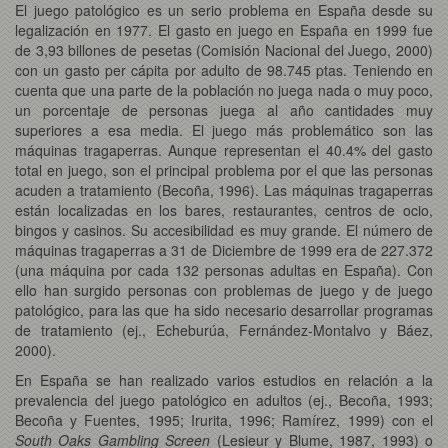
El juego patológico es un serio problema en España desde su
legalización en 1977. El gasto en juego en España en 1999 fue
de 3,93 billones de pesetas (Comisión Nacional del Juego, 2000)
con un gasto per cápita por adulto de 98.745 ptas. Teniendo en
cuenta que una parte de la población no juega nada o muy poco,
un porcentaje de personas juega al año cantidades muy
superiores a esa media. El juego más problemático son las
máquinas tragaperras. Aunque representan el 40.4% del gasto
total en juego, son el principal problema por el que las personas
acuden a tratamiento (Becoña, 1996). Las máquinas tragaperras
están localizadas en los bares, restaurantes, centros de ocio,
bingos y casinos. Su accesibilidad es muy grande. El número de
máquinas tragaperras a 31 de Diciembre de 1999 era de 227.372
(una máquina por cada 132 personas adultas en España). Con
ello han surgido personas con problemas de juego y de juego
patológico, para las que ha sido necesario desarrollar programas
de tratamiento (ej., Echeburúa, Fernández-Montalvo y Báez,
2000).
En España se han realizado varios estudios en relación a la
prevalencia del juego patológico en adultos (ej., Becoña, 1993;
Becoña y Fuentes, 1995; Irurita, 1996; Ramírez, 1999) con el
South Oaks
Gambling Screen
(Lesieur y Blume, 1987, 1993) o