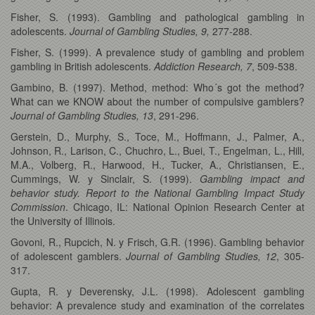
Fisher, S. (1993). Gambling and pathological gambling in
adolescents.
Journal of Gambling Studies, 9,
277-288.
Fisher, S. (1999). A prevalence study of gambling and problem
gambling in British adolescents.
Addiction Research, 7
, 509-538.
Gambino, B. (1997). Method, method: Who´s got the method?
What can we KNOW about the number of compulsive gamblers?
Journal of Gambling Studies, 13
, 291-296.
Gerstein, D., Murphy, S., Toce, M., Hoffmann, J., Palmer, A.,
Johnson, R., Larison, C., Chuchro, L., Buei, T., Engelman, L., Hill,
M.A., Volberg, R., Harwood, H., Tucker, A., Christiansen, E.,
Cummings, W. y Sinclair, S. (1999).
Gambling impact and
behavior study. Report to the National Gambling Impact Study
Commission
. Chicago, IL: National Opinion Research Center at
the University of Illinois.
Govoni, R., Rupcich, N. y Frisch, G.R. (1996). Gambling behavior
of adolescent gamblers.
Journal of Gambling Studies, 12
, 305-
317.
Gupta, R. y Deverensky, J.L. (1998). Adolescent gambling
behavior: A prevalence study and examination of the correlates