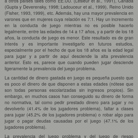
a otros países tales como EE.UU. (Lesieur et al., 1991), Canadá
(Gupta y Deverensky, 1998; Ladouceur et al., 1999), Reino Unido
(Fisher, 1993, 1999), etc. Además, hay una mayor prevalencia en
varones que en mujeres cuya relación es 7:1. Hay un incremento
en la conducta de juego mientras no es posible hacerlo
legalmente, entre las edades de 14 a 17 años, y a partir de los 18
años, la conducta de juego es menor. Este resultado es de gran
interés y es importante investigarlo en futuros estudios,
especialmente por el hecho de que los 18 años es la edad legal
para jugar y a partir de aquí desciende la alta prevalencia
anterior. Esto es, parece que cuando pueden jugar desciende
ligeramente la prevalencia del juego problema.
La cantidad de dinero gastada en juego es pequeña puesto que
es poco el dinero de que disponen a estas edades (nótese que
son todas personas escolarizadas sin ingresos propios). Sin
embargo, en muchos casos han conseguido su dinero de forma
no normativa, tal como pedir prestado dinero para jugar y no
devolverlo (41.4% de los jugadores problema), faltar a clases
para jugar (45.2% de los jugadores problema) o robar algo para
jugar o pagar deudas causadas por el juego (47.1% de los
jugadores problema).
La prevalencia del juego problema y del juego de riesgo