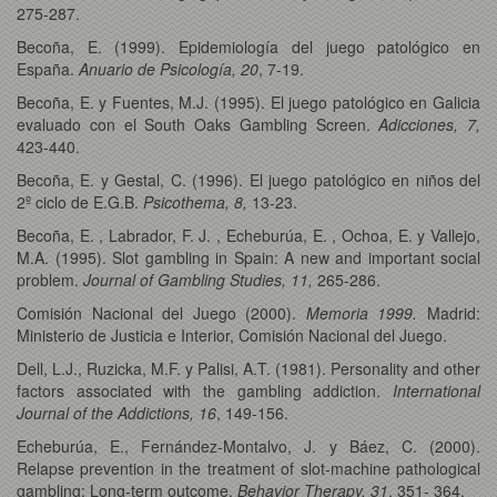
275-287.
Becoña, E. (1999). Epidemiología del juego patológico en
España.
Anuario de Psicología, 20
, 7-19.
Becoña, E. y Fuentes, M.J. (1995). El juego patológico en Galicia
evaluado con el South Oaks Gambling Screen.
Adicciones, 7,
423-440.
Becoña, E. y Gestal, C. (1996). El juego patológico en niños del
2º ciclo de E.G.B.
Psicothema, 8,
13-23.
Becoña, E. , Labrador, F. J. , Echeburúa, E. , Ochoa, E. y Vallejo,
M.A. (1995). Slot gambling in Spain: A new and important social
problem.
Journal of Gambling Studies, 11,
265-286.
Comisión Nacional del Juego (2000).
Memoria 1999.
Madrid:
Ministerio de Justicia e Interior, Comisión Nacional del Juego.
Dell, L.J., Ruzicka, M.F. y Palisi, A.T. (1981). Personality and other
factors associated with the gambling addiction.
International
Journal of the Addictions, 16
, 149-156.
Echeburúa, E., Fernández-Montalvo, J. y Báez, C. (2000).
Relapse prevention in the treatment of slot-machine pathological
gambling: Long-term outcome.
Behavior Therapy, 31
, 351- 364.