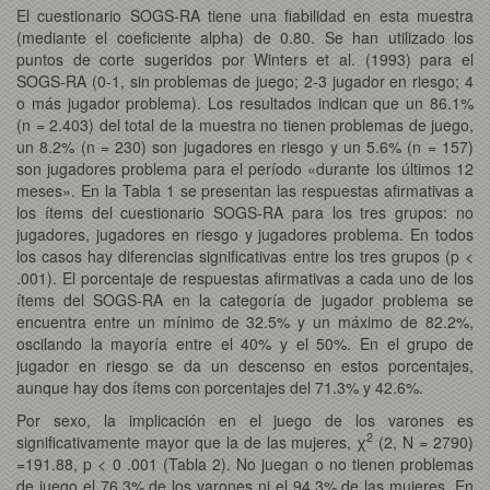
El cuestionario SOGS-RA tiene una fiabilidad en esta muestra
(mediante el coeficiente alpha) de 0.80. Se han utilizado los
puntos de corte sugeridos por Winters et al. (1993) para el
SOGS-RA (0-1, sin problemas de juego; 2-3 jugador en riesgo; 4
o más jugador problema). Los resultados indican que un 86.1%
(n = 2.403) del total de la muestra no tienen problemas de juego,
un 8.2% (n = 230) son jugadores en riesgo y un 5.6% (n = 157)
son jugadores problema para el período «durante los últimos 12
meses». En la Tabla 1 se presentan las respuestas afirmativas a
los ítems del cuestionario SOGS-RA para los tres grupos: no
jugadores, jugadores en riesgo y jugadores problema. En todos
los casos hay diferencias significativas entre los tres grupos (p <
.001). El porcentaje de respuestas afirmativas a cada uno de los
ítems del SOGS-RA en la categoría de jugador problema se
encuentra entre un mínimo de 32.5% y un máximo de 82.2%,
oscilando la mayoría entre el 40% y el 50%. En el grupo de
jugador en riesgo se da un descenso en estos porcentajes,
aunque hay dos ítems con porcentajes del 71.3% y 42.6%.
Por sexo, la implicación en el juego de los varones es
2
significativamente mayor que la de las mujeres, χ
(2, N = 2790)
=191.88, p < 0 .001 (Tabla 2). No juegan o no tienen problemas
de juego el 76.3% de los varones ni el 94.3% de las mujeres. En