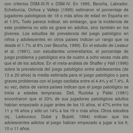
con criterios DSM-III-R o DSM-IV. En 1995, Becoña, Labrador,
Echeburúa, Ochoa y Vallejo (1995) estimaron el porcentaje de
jugadores patológicos de 18 o más años de edad en España en
el 1.5%. Todo parece indicar, sin embargo, que la incidencia de
este problema no sólo es grave en adultos, sino también en los
jóvenes. Los estudios de prevalencia del juego patológico en
niños y adolescentes en otros países indican un rango que va
desde el 1.7% al 8% (ver Becoña, 1999). En el estudio de Lesieur
et al. (1991), con estudiantes universitarios, el porcentaje de
juego problema y patológico era de cuatro a ocho veces más alto
que el de los adultos. En el meta-análisis de Shaffer y Hall (1996)
sobre la prevalencia del juego patológico entre adolescentes (de
13 a 20 años) la media estimada para el juego patológico o para
graves problemas con el juego oscilaba entre el 4.4% y el 7.4%. A
su vez, datos de varios países indican que el juego patológico se
inicia a edades tempranas. Dell, Ruzicka y Palisi (1981)
encontraron que el 33% de sus jugadores patológicos adultos
habían empezado a jugar antes de los 10 años, el 47% entre los
11 y 18 años y sólo un 14% a los 19 o más años. Otros estudios
(ej., Ladouceur, Dubé y Bujold, 1994) indican que los
adolescentes adictos al juego habían empezado a jugar a los 9,
10 u 11 años.