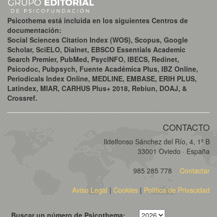
Psicothema está incluida en los siguientes Centros de
documentación:
Social Sciences Citation Index (WOS), Scopus, Google
Scholar, SciELO, Dialnet, EBSCO Essentials Academic
Search Premier, PubMed, PsycINFO, IBECS, Redinet,
Psicodoc, Pubpsych, Fuente Académica Plus, IBZ Online,
Periodicals Index Online, MEDLINE, EMBASE, ERIH PLUS,
Latindex, MIAR, CARHUS Plus+ 2018, Rebiun, DOAJ, &
Crossref.
CONTACTO
Ildelfonso Sánchez del Río, 4, 1º B
33001 Oviedo · España
985 285 778
Contactar
Aviso Legal
|
Cookies
|
Política de Privacidad
Buscar un número de Psicothema: