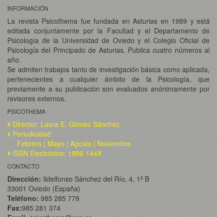
INFORMACIÓN
La revista Psicothema fue fundada en Asturias en 1989 y está
editada conjuntamente por la Facultad y el Departamento de
Psicología de la Universidad de Oviedo y el Colegio Oficial de
Psicología del Principado de Asturias. Publica cuatro números al
año.
Se admiten trabajos tanto de investigación básica como aplicada,
pertenecientes a cualquier ámbito de la Psicología, que
previamente a su publicación son evaluados anónimamente por
revisores externos.
PSICOTHEMA
Director: Laura E. Gómez Sánchez
Periodicidad:
Febrero | Mayo | Agosto | Noviembre
ISSN Electrónico: 1886-144X
CONTACTO
Dirección:
Ildelfonso Sánchez del Río, 4, 1º B
33001 Oviedo (España)
Teléfono:
985 285 778
Fax:
985 281 374