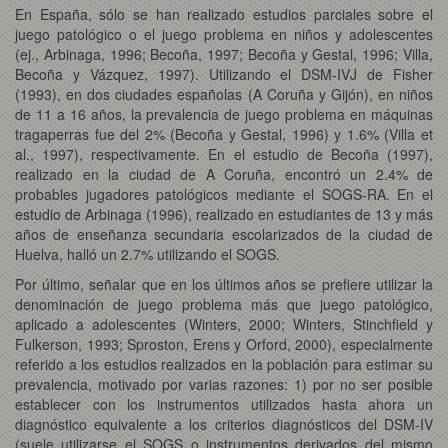
En España, sólo se han realizado estudios parciales sobre el
juego patológico o el juego problema en niños y adolescentes
(ej., Arbinaga, 1996; Becoña, 1997; Becoña y Gestal, 1996; Villa,
Becoña y Vázquez, 1997). Utilizando el DSM-IVJ de Fisher
(1993), en dos ciudades españolas (A Coruña y Gijón), en niños
de 11 a 16 años, la prevalencia de juego problema en máquinas
tragaperras fue del 2% (Becoña y Gestal, 1996) y 1.6% (Villa et
al., 1997), respectivamente. En el estudio de Becoña (1997),
realizado en la ciudad de A Coruña, encontró un 2.4% de
probables jugadores patológicos mediante el SOGS-RA. En el
estudio de Arbinaga (1996), realizado en estudiantes de 13 y más
años de enseñanza secundaria escolarizados de la ciudad de
Huelva, halló un 2.7% utilizando el SOGS.
Por último, señalar que en los últimos años se prefiere utilizar la
denominación de juego problema más que juego patológico,
aplicado a adolescentes (Winters, 2000; Winters, Stinchfield y
Fulkerson, 1993; Sproston, Erens y Orford, 2000), especialmente
referido a los estudios realizados en la población para estimar su
prevalencia, motivado por varias razones: 1) por no ser posible
establecer con los instrumentos utilizados hasta ahora un
diagnóstico equivalente a los criterios diagnósticos del DSM-IV
(suele utilizarse el SOGS o instrumentos derivados del mismo