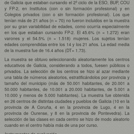
de Galicia que estaban cursando el 2º ciclo de la ESO, BUP, COU
y FP-2, en Institutos (con o sin formación profesional) y en
Colegios privados (con o sin formación profesional). Los que
tenían más de 21 años (n = 70) no fueron incluidos en la muestra
por su gran variabilidad de edades, como ocurría especialmente
en los que estaban cursando FP-2. El 45.6% (n = 1.272) eran
varones y el 54.5% (n = 1.518) mujeres. Los sujetos tenían
edades comprendidas entre los 14 y los 21 años. La edad media
de la muestra fue de 16.4 años (DT= 1.73).
La muestra se obtuvo seleccionando aleatoriamente los centros
educativos de Galicia, considerando a todos, fuesen públicos o
privados. La selección de los centros se hizo al azar mediante
una tabla de números aleatorios, estratificándolos por provincia y
tamaño del municipio (más de 50.001 habitantes, de 20.001 a
50.000 habitantes, de 10.001 a 20.000 habitantes, de 5.001 a
10.000 y menos de 5.000 habitantes). La muestra fue obtenida
en 26 centros de distintas ciudades y pueblos de Galicia (10 en la
provincia de A Coruña, 4 en la provincia de Lugo, 4 en la
provincia de Ourense, y 8 en la provincia de Pontevedra). La
selección de las clases en cada centro se hizo de modo aleatorio
cuando en el centro había más de una por curso.
Instrumentos de evaluación