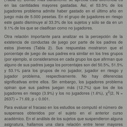
en las cantidades mayores gastadas. Así, el 53.5% de los
jugadores problema admite haber gastado en el último año en
juego más de 5.000 pesetas. En el grupo de jugadores en riesgo
este gasto disminuye al 33.3% de los sujetos y sólo se da en un
9.1% de los que se clasifican como no jugadores.
Otra relación importante para analizar es la percepción de la
existencia de conductas de juego por parte de los padres de
estos jóvenes (Tabla 2). Sus respuestas mostraron que el
porcentaje de juego de sus padres era similar en los tres grupos
(por ejemplo, si consideramos en cada grupo los que afirman que
alguno de sus padres juega los porcentajes son del 50.5%, 51.5%
y 53.1% para los grupos de no jugador, jugador en riesgo y
jugador problema, respectivamente. No hay diferencias
significativas entre ellos. Sin embargo, los jugadores problema
opinan que sus padres juegan más (12.7%) que los de los
2
jugadores en riesgo (3.9%) y los no jugadores (1.6%), χ
(2, N =
2637) = 71.69, p < 0.001.
Para evaluar el fracaso en los estudios se computó el número de
suspensos obtenidos por el sujeto en el anterior curso
académico. En el análisis de los sujetos que suspendieron alguna
asignatura, hallamos una clara relación entre tener mayores