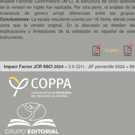
Análisis Factorial Confirmatorio (AFC), la estructura de cinco factores
de la versión en inglés fue replicada. Por otra parte, el análisis de la
invarianza de género arrojó diferencias entre los grupos.
Conclusiones:
La escala resultante cuenta con 18 ítems, siendo má
corta que la versión original. En la discusión se detallan las
implicaciones y limitaciones de la validación en español de este
instrumento.
English
Impact Factor JCR SSCI 2024
= 3.5 (Q1) · JIF percentile 2024 = 88