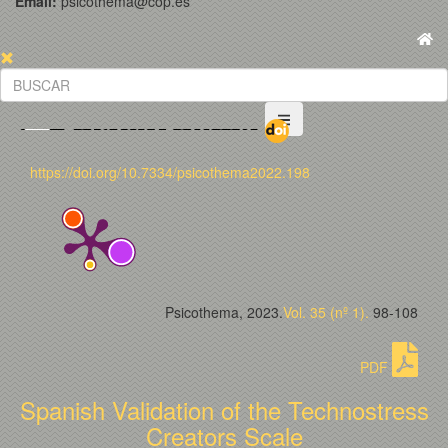
Email:
psicothema@cop.es
https://doi.org/10.7334/psicothema2022.198
Psicothema, 2023.
Vol. 35 (nº 1).
98-108
PDF
Spanish Validation of the Technostress
Creators Scale