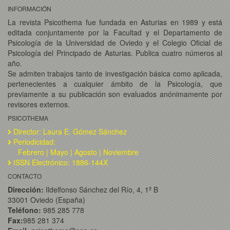
INFORMACIÓN
La revista Psicothema fue fundada en Asturias en 1989 y está
editada conjuntamente por la Facultad y el Departamento de
Psicología de la Universidad de Oviedo y el Colegio Oficial de
Psicología del Principado de Asturias. Publica cuatro números al
año.
Se admiten trabajos tanto de investigación básica como aplicada,
pertenecientes a cualquier ámbito de la Psicología, que
previamente a su publicación son evaluados anónimamente por
revisores externos.
PSICOTHEMA
Director: Laura E. Gómez Sánchez
Periodicidad:
Febrero | Mayo | Agosto | Noviembre
ISSN Electrónico: 1886-144X
CONTACTO
Dirección:
Ildelfonso Sánchez del Río, 4, 1º B
33001 Oviedo (España)
Teléfono:
985 285 778
Fax:
985 281 374