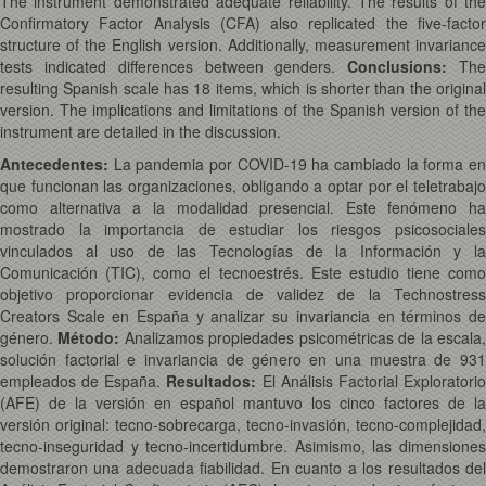
The instrument demonstrated adequate reliability. The results of the
Confirmatory Factor Analysis (CFA) also replicated the five-factor
structure of the English version. Additionally, measurement invariance
tests indicated differences between genders.
Conclusions:
Th
resulting Spanish scale has 18 items, which is shorter than the original
version. The implications and limitations of the Spanish version of the
instrument are detailed in the discussion.
Antecedentes:
La pandemia por COVID-19 ha cambiado la forma e
que funcionan las organizaciones, obligando a optar por el teletrabajo
como alternativa a la modalidad presencial. Este fenómeno ha
mostrado la importancia de estudiar los riesgos psicosociales
vinculados al uso de las Tecnologías de la Información y la
Comunicación (TIC), como el tecnoestrés. Este estudio tiene como
objetivo proporcionar evidencia de validez de la Technostress
Creators Scale en España y analizar su invariancia en términos de
género.
Método:
Analizamos propiedades psicométricas de la escala
solución factorial e invariancia de género en una muestra de 931
empleados de España.
Resultados:
El Análisis Factorial Exploratori
(AFE) de la versión en español mantuvo los cinco factores de la
versión original: tecno-sobrecarga, tecno-invasión, tecno-complejidad,
tecno-inseguridad y tecno-incertidumbre. Asimismo, las dimensiones
demostraron una adecuada fiabilidad. En cuanto a los resultados del