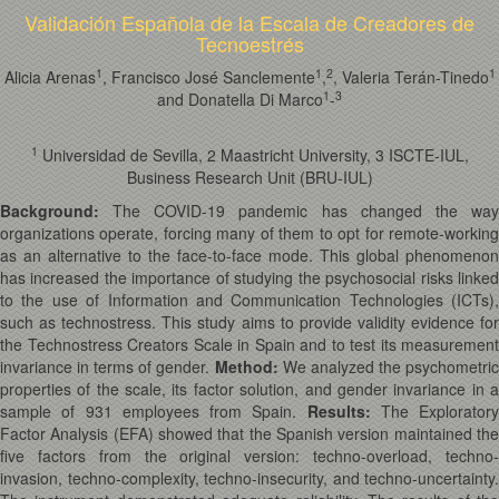
Validación Española de la Escala de Creadores de
Tecnoestrés
1
1
2
1
Alicia Arenas
, Francisco José Sanclemente
,
, Valeria Terán-Tinedo
1
3
and Donatella Di Marco
-
1
Universidad de Sevilla, 2 Maastricht University, 3 ISCTE-IUL,
Business Research Unit (BRU-IUL)
Background:
The COVID-19 pandemic has changed the wa
organizations operate, forcing many of them to opt for remote-working
as an alternative to the face-to-face mode. This global phenomenon
has increased the importance of studying the psychosocial risks linked
to the use of Information and Communication Technologies (ICTs),
such as technostress. This study aims to provide validity evidence for
the Technostress Creators Scale in Spain and to test its measurement
invariance in terms of gender.
Method:
We analyzed the psychometri
properties of the scale, its factor solution, and gender invariance in a
sample of 931 employees from Spain.
Results:
The Exploratory
Factor Analysis (EFA) showed that the Spanish version maintained the
five factors from the original version: techno-overload, techno-
invasion, techno-complexity, techno-insecurity, and techno-uncertainty.