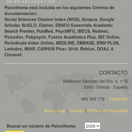
Psicothema está incluida en los siguientes Centros de
documentación:
Social Sciences Citation Index (WOS), Scopus, Google
Scholar, SciELO, Dialnet, EBSCO Essentials Academic
Search Premier, PubMed, PsycINFO, IBECS, Redinet,
Psicodoc, Pubpsych, Fuente Académica Plus, IBZ Online,
Periodicals Index Online, MEDLINE, EMBASE, ERIH PLUS,
Latindex, MIAR, CARHUS Plus+ 2018, Rebiun, DOAJ, &
Crossref.
CONTACTO
Ildelfonso Sánchez del Río, 4, 1º B
33001 Oviedo · España
985 285 778
Contactar
Aviso Legal
|
Cookies
|
Política de Privacidad
Buscar un número de Psicothema: