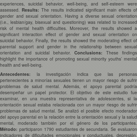
experiences, suicidal behavior, well-being, and self-esteem were
assessed.
Results:
The results indicated significant main effects of
gender and sexual orientation. Having a diverse sexual orientation
(i.e., lesbian/gay, bisexual and questioning) was related to increased
risk of mental health difficulties. Moreover, the results showed a
significant interaction effect of gender and sexual orientation on
suicidal behavior. Finally, the results showed the moderating effect of
parental support and gender in the relationship between sexual
orientation and suicidal behavior.
Conclusions:
These finding
highlight the importance of promoting sexual minority youths’ mental
health and well-being.
Antecedentes:
la investigación indica que las personas
pertenecientes a minorías sexuales tienen un mayor riesgo de sufrir
problemas de salud mental. Además, el apoyo parental podría
desempeñar un papel protector. El objetivo de este estudio fue
examinar, en una muestra representativa de adolescentes, si la
orientación sexual estaba relacionada con un mayor riesgo de sufrir
problemas de salud mental. Se analizó el posible efecto moderador
del apoyo parental en la relación entre la orientación sexual y la salud
mental, moderado también por el género de los participantes.
Método:
participaron 1790 estudiantes de secundaria. Se evaluaron
indicadores de dificultades emocionales y conductuales, depresión,