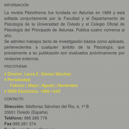
INFORMACIÓN
La revista Psicothema fue fundada en Asturias en 1989 y está
editada conjuntamente por la Facultad y el Departamento de
Psicología de la Universidad de Oviedo y el Colegio Oficial de
Psicología del Principado de Asturias. Publica cuatro números al
año.
Se admiten trabajos tanto de investigación básica como aplicada,
pertenecientes a cualquier ámbito de la Psicología, que
previamente a su publicación son evaluados anónimamente por
revisores externos.
PSICOTHEMA
Director: Laura E. Gómez Sánchez
Periodicidad:
Febrero | Mayo | Agosto | Noviembre
ISSN Electrónico: 1886-144X
CONTACTO
Dirección:
Ildelfonso Sánchez del Río, 4, 1º B
33001 Oviedo (España)
Teléfono:
985 285 778
Fax:
985 281 374