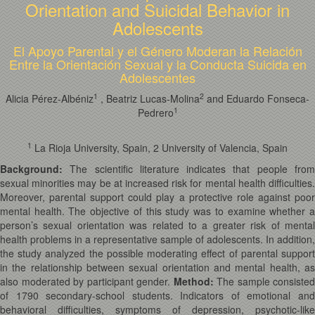
Orientation and Suicidal Behavior in
Adolescents
El Apoyo Parental y el Género Moderan la Relación
Entre la Orientación Sexual y la Conducta Suicida en
Adolescentes
1
2
Alicia Pérez-Albéniz
, Beatriz Lucas-Molina
and Eduardo Fonseca-
1
Pedrero
1
La Rioja University, Spain, 2 University of Valencia, Spain
Background:
The scientific literature indicates that people from
sexual minorities may be at increased risk for mental health difficulties.
Moreover, parental support could play a protective role against poor
mental health. The objective of this study was to examine whether a
person’s sexual orientation was related to a greater risk of mental
health problems in a representative sample of adolescents. In addition,
the study analyzed the possible moderating effect of parental support
in the relationship between sexual orientation and mental health, as
also moderated by participant gender.
Method:
The sample consisted
of 1790 secondary-school students. Indicators of emotional and
behavioral difficulties, symptoms of depression, psychotic-like