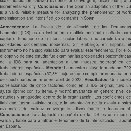
scale adaptation showed evidence of convergent, discriminant, and
incremental validity.
Conclusions:
The Spanish adaptation of the IDS
is a valid, reliable measure for analyzing the phenomenon of work
intensification and intensified job demands in Spain.
Antecedentes:
La Escala de Intensificación de las Demandas
Laborales (IDS) es un instrumento multidimensional diseñado para
captar el fenómeno de la intensificación laboral que caracteriza a las
sociedades occidentales modernas. Sin embargo, en España, el
instrumento no ha sido validado para evaluar este fenómeno. Por ello,
el objetivo de este estudio fue examinar las propiedades psicométricas
de la IDS para su adaptación a una muestra heterogénea de
trabajadores españoles.
Método:
La muestra estuvo formada por 722
trabajadores españoles (57,8% mujeres) que completaron una batería
de cuestionarios entre enero-abril de 2022.
Resultados:
Un modelo
correlacionado de cinco factores, como en la IDS original, tuvo un
ajuste óptimo con 15 ítems, y mostró invarianza en género, nivel de
estudios y antigüedad dentro de la organización. Los coeficientes de
fiabilidad fueron satisfactorios, y la adaptación de la escala mostró
evidencias de validez convergente, discriminante e incremental.
Conclusiones:
La adaptación española de la IDS es una medida
válida y fiable para analizar el fenómeno de la intensificación laboral
en España.