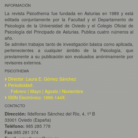
INFORMACIÓN
La revista Psicothema fue fundada en Asturias en 1989 y está
editada conjuntamente por la Facultad y el Departamento de
Psicología de la Universidad de Oviedo y el Colegio Oficial de
Psicología del Principado de Asturias. Publica cuatro números al
año.
Se admiten trabajos tanto de investigación básica como aplicada,
pertenecientes a cualquier ámbito de la Psicología, que
previamente a su publicación son evaluados anónimamente por
revisores externos.
PSICOTHEMA
Director: Laura E. Gómez Sánchez
Periodicidad:
Febrero | Mayo | Agosto | Noviembre
ISSN Electrónico: 1886-144X
CONTACTO
Dirección:
Ildelfonso Sánchez del Río, 4, 1º B
33001 Oviedo (España)
Teléfono:
985 285 778
Fax:
985 281 374