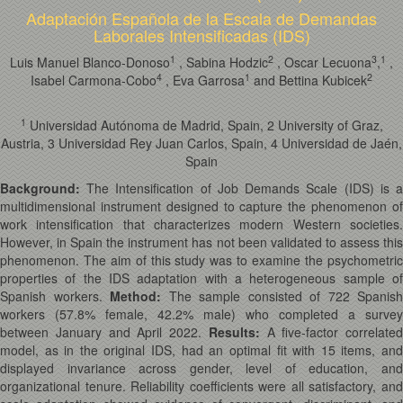
Adaptación Española de la Escala de Demandas
Laborales Intensificadas (IDS)
1
2
3
1
Luis Manuel Blanco-Donoso
, Sabina Hodzic
, Oscar Lecuona
,
,
4
1
2
Isabel Carmona-Cobo
, Eva Garrosa
and Bettina Kubicek
1
Universidad Autónoma de Madrid, Spain, 2 University of Graz,
Austria, 3 Universidad Rey Juan Carlos, Spain, 4 Universidad de Jaén,
Spain
Background:
The Intensification of Job Demands Scale (IDS) is a
multidimensional instrument designed to capture the phenomenon of
work intensification that characterizes modern Western societies.
However, in Spain the instrument has not been validated to assess this
phenomenon. The aim of this study was to examine the psychometric
properties of the IDS adaptation with a heterogeneous sample of
Spanish workers.
Method:
The sample consisted of 722 Spanish
workers (57.8% female, 42.2% male) who completed a survey
between January and April 2022.
Results:
A five-factor correlated
model, as in the original IDS, had an optimal fit with 15 items, and
displayed invariance across gender, level of education, and
organizational tenure. Reliability coefficients were all satisfactory, and