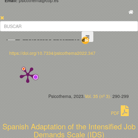
Email:
psicothema@cop.es
https://doi.org/10.7334/psicothema2022.347
Psicothema, 2023.
Vol. 35 (nº 3).
290-299
PDF
Spanish Adaptation of the Intensified Job
Demands Scale (IDS)