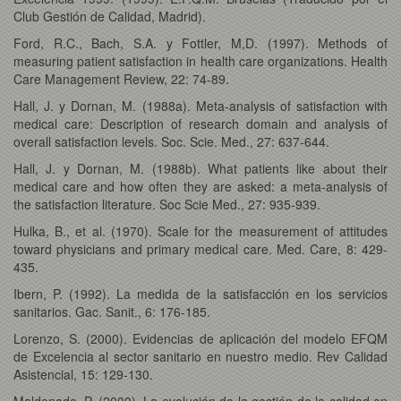
Club Gestión de Calidad, Madrid).
Ford, R.C., Bach, S.A. y Fottler, M,D. (1997). Methods of
measuring patient satisfaction in health care organizations. Health
Care Management Review, 22: 74-89.
Hall, J. y Dornan, M. (1988a). Meta-analysis of satisfaction with
medical care: Description of research domain and analysis of
overall satisfaction levels. Soc. Scie. Med., 27: 637-644.
Hall, J. y Dornan, M. (1988b). What patients like about their
medical care and how often they are asked: a meta-analysis of
the satisfaction literature. Soc Scie Med., 27: 935-939.
Hulka, B., et al. (1970). Scale for the measurement of attitudes
toward physicians and primary medical care. Med. Care, 8: 429-
435.
Ibern, P. (1992). La medida de la satisfacción en los servicios
sanitarios. Gac. Sanit., 6: 176-185.
Lorenzo, S. (2000). Evidencias de aplicación del modelo EFQM
de Excelencia al sector sanitario en nuestro medio. Rev Calidad
Asistencial, 15: 129-130.
Maldonado, P. (2000). La evolución de la gestión de la calidad en