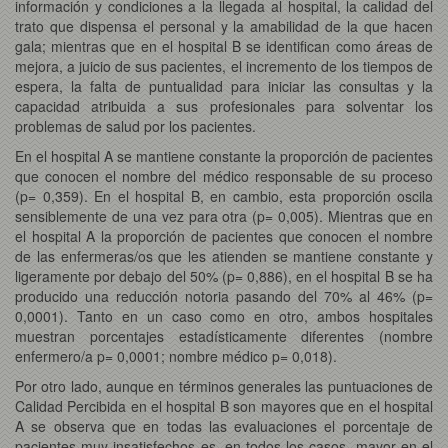
información y condiciones a la llegada al hospital, la calidad del
trato que dispensa el personal y la amabilidad de la que hacen
gala; mientras que en el hospital B se identifican como áreas de
mejora, a juicio de sus pacientes, el incremento de los tiempos de
espera, la falta de puntualidad para iniciar las consultas y la
capacidad atribuida a sus profesionales para solventar los
problemas de salud por los pacientes.
En el hospital A se mantiene constante la proporción de pacientes
que conocen el nombre del médico responsable de su proceso
(p= 0,359). En el hospital B, en cambio, esta proporción oscila
sensiblemente de una vez para otra (p= 0,005). Mientras que en
el hospital A la proporción de pacientes que conocen el nombre
de las enfermeras/os que les atienden se mantiene constante y
ligeramente por debajo del 50% (p= 0,886), en el hospital B se ha
producido una reducción notoria pasando del 70% al 46% (p=
0,0001). Tanto en un caso como en otro, ambos hospitales
muestran porcentajes estadísticamente diferentes (nombre
enfermero/a p= 0,0001; nombre médico p= 0,018).
Por otro lado, aunque en términos generales las puntuaciones de
Calidad Percibida en el hospital B son mayores que en el hospital
A se observa que en todas las evaluaciones el porcentaje de
pacientes muy insatisfechos es, en todos los casos, mayor en el