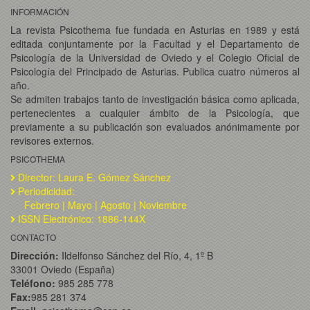
INFORMACIÓN
La revista Psicothema fue fundada en Asturias en 1989 y está
editada conjuntamente por la Facultad y el Departamento de
Psicología de la Universidad de Oviedo y el Colegio Oficial de
Psicología del Principado de Asturias. Publica cuatro números al
año.
Se admiten trabajos tanto de investigación básica como aplicada,
pertenecientes a cualquier ámbito de la Psicología, que
previamente a su publicación son evaluados anónimamente por
revisores externos.
PSICOTHEMA
Director: Laura E. Gómez Sánchez
Periodicidad:
Febrero | Mayo | Agosto | Noviembre
ISSN Electrónico: 1886-144X
CONTACTO
Dirección:
Ildelfonso Sánchez del Río, 4, 1º B
33001 Oviedo (España)
Teléfono:
985 285 778
Fax:
985 281 374