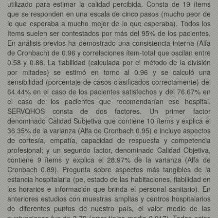
utilizado para estimar la calidad percibida. Consta de 19 ítems
que se responden en una escala de cinco pasos (mucho peor de
lo que esperaba a mucho mejor de lo que esperaba). Todos los
ítems suelen ser contestados por más del 95% de los pacientes.
En análisis previos ha demostrado una consistencia interna (Alfa
de Cronbach) de 0.96 y correlaciones ítem-total que oscilan entre
0.58 y 0.86. La fiabilidad (calculada por el método de la división
por mitades) se estimó en torno al 0.96 y se calculó una
sensibilidad (porcentaje de casos clasificados correctamente) del
64.44% en el caso de los pacientes satisfechos y del 76.67% en
el caso de los pacientes que recomendarían ese hospital.
SERVQHOS consta de dos factores. Un primer factor
denominado Calidad Subjetiva que contiene 10 ítems y explica el
36.35% de la varianza (Alfa de Cronbach 0.95) e incluye aspectos
de cortesía, empatía, capacidad de respuesta y competencia
profesional; y un segundo factor, denominado Calidad Objetiva,
contiene 9 ítems y explica el 28.97% de la varianza (Alfa de
Cronbach 0.89). Pregunta sobre aspectos más tangibles de la
estancia hospitalaria (pe, estado de las habitaciones, fiabilidad en
los horarios e información que brinda el personal sanitario). En
anteriores estudios con muestras amplias y centros hospitalarios
de diferentes puntos de nuestro país, el valor medio de las
puntuaciones fue de 3,79 (error típico media 0,017). Todos estos