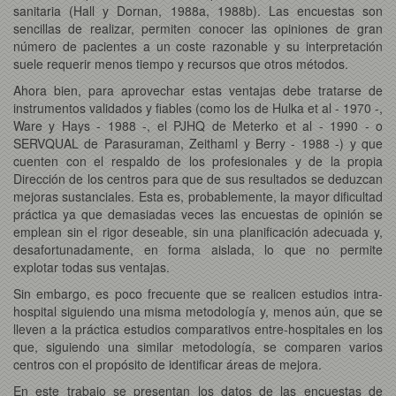
sanitaria (Hall y Dornan, 1988a, 1988b). Las encuestas son
sencillas de realizar, permiten conocer las opiniones de gran
número de pacientes a un coste razonable y su interpretación
suele requerir menos tiempo y recursos que otros métodos.
Ahora bien, para aprovechar estas ventajas debe tratarse de
instrumentos validados y fiables (como los de Hulka et al - 1970 -,
Ware y Hays - 1988 -, el PJHQ de Meterko et al - 1990 - o
SERVQUAL de Parasuraman, Zeithaml y Berry - 1988 -) y que
cuenten con el respaldo de los profesionales y de la propia
Dirección de los centros para que de sus resultados se deduzcan
mejoras sustanciales. Esta es, probablemente, la mayor dificultad
práctica ya que demasiadas veces las encuestas de opinión se
emplean sin el rigor deseable, sin una planificación adecuada y,
desafortunadamente, en forma aislada, lo que no permite
explotar todas sus ventajas.
Sin embargo, es poco frecuente que se realicen estudios intra-
hospital siguiendo una misma metodología y, menos aún, que se
lleven a la práctica estudios comparativos entre-hospitales en los
que, siguiendo una similar metodología, se comparen varios
centros con el propósito de identificar áreas de mejora.
En este trabajo se presentan los datos de las encuestas de