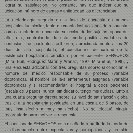
lograr su satisfacción. No obstante, hay que indicar que su
ubicación, número de camas y antigüedad los diferenciaban.
La metodología seguida en la fase de encuesta en ambos
hospitales fue similar, tanto en cuanto instrucciones de respuesta,
como a método de encuesta, selección de los sujetos, época del
año, etc., controlando de este modo posibles variables de
confusión. Los pacientes recibieron, aproximadamente a los 20
días del alta hospitalaria, el cuestionario de calidad de la
asistencia hospitalaria percibida por el paciente SERVQHOS
(Mira, Buil, Rodríguez-Marín y Aranaz, 1997; Mira et al, 1998), y
una encuesta adicional con tres preguntas sobre: si conocían el
nombre del médico responsable de su proceso (variable
dicotómica), el nombre de la/s enfermera/s asignada (variable
dicotómica) y si recomendarían el hospital a otros pacientes
(escala de 3 pasos, nunca, sin dudarlo, tengo mis dudas), junto a
una cuarta pregunta directa sobre su nivel de satisfacción global
tras el alta hospitalaria (evaluada en una escala de 5 pasos, de
muy insatisfecho a muy satisfecho). No se efectuó ningún
recordatorio para motivar la respuesta.
El cuestionario SERVQHOS está diseñado a partir de la teoría de
la discrepancia entre expectativas y percepciones y ha sido