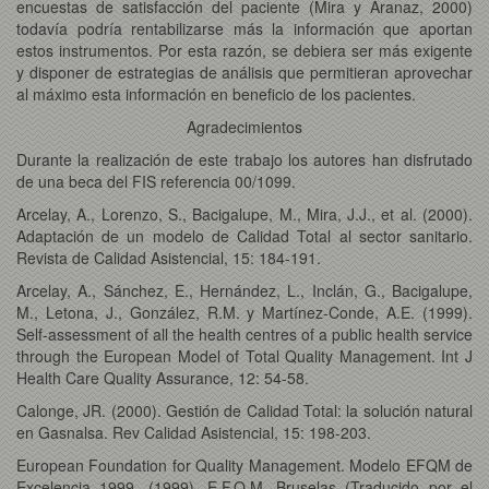
encuestas de satisfacción del paciente (Mira y Aranaz, 2000)
todavía podría rentabilizarse más la información que aportan
estos instrumentos. Por esta razón, se debiera ser más exigente
y disponer de estrategias de análisis que permitieran aprovechar
al máximo esta información en beneficio de los pacientes.
Agradecimientos
Durante la realización de este trabajo los autores han disfrutado
de una beca del FIS referencia 00/1099.
Arcelay, A., Lorenzo, S., Bacigalupe, M., Mira, J.J., et al. (2000).
Adaptación de un modelo de Calidad Total al sector sanitario.
Revista de Calidad Asistencial, 15: 184-191.
Arcelay, A., Sánchez, E., Hernández, L., Inclán, G., Bacigalupe,
M., Letona, J., González, R.M. y Martínez-Conde, A.E. (1999).
Self-assessment of all the health centres of a public health service
through the European Model of Total Quality Management. Int J
Health Care Quality Assurance, 12: 54-58.
Calonge, JR. (2000). Gestión de Calidad Total: la solución natural
en Gasnalsa. Rev Calidad Asistencial, 15: 198-203.
European Foundation for Quality Management. Modelo EFQM de
Excelencia 1999. (1999). E.F.Q.M. Bruselas (Traducido por el