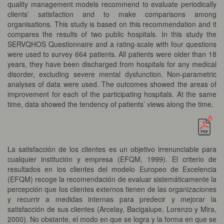
quality management models recommend to evaluate periodically
clients’ satisfaction and to make comparisons among
organisations. This study is based on this recommendation and it
compares the results of two public hospitals. In this study the
SERVQHOS Questionnaire and a rating-scale with four questions
were used to survey 664 patients. All patients were older than 18
years, they have been discharged from hospitals for any medical
disorder, excluding severe mental dysfunction. Non-parametric
analyses of data were used. The outcomes showed the areas of
improvement for each of the participating hospitals. At the same
time, data showed the tendency of patients’ views along the time.
La satisfacción de los clientes es un objetivo irrenunciable para
cualquier institución y empresa (EFQM, 1999). El criterio de
resultados en los clientes del modelo Europeo de Excelencia
(EFQM) recoge la recomendación de evaluar sistemáticamente la
percepción que los clientes externos tienen de las organizaciones
y recurrir a medidas internas para predecir y mejorar la
satisfacción de sus clientes (Arcelay, Bacigalupe, Lorenzo y Mira,
2000). No obstante, el modo en que se logra y la forma en que se