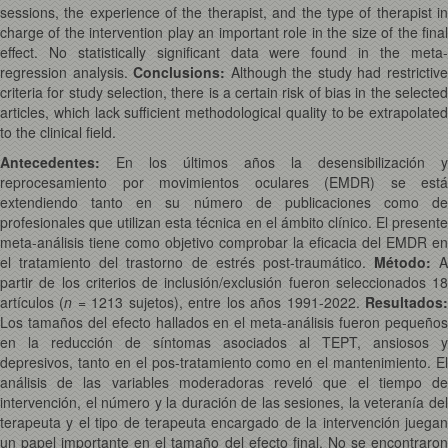
sessions, the experience of the therapist, and the type of therapist in
charge of the intervention play an important role in the size of the final
effect. No statistically significant data were found in the meta-
regression analysis.
Conclusions:
Although the study had restrictiv
criteria for study selection, there is a certain risk of bias in the selected
articles, which lack sufficient methodological quality to be extrapolated
to the clinical field.
Antecedentes:
En los últimos años la desensibilización y
reprocesamiento por movimientos oculares (EMDR) se está
extendiendo tanto en su número de publicaciones como de
profesionales que utilizan esta técnica en el ámbito clínico. El presente
meta-análisis tiene como objetivo comprobar la eficacia del EMDR en
el tratamiento del trastorno de estrés post-traumático.
Método:
A
partir de los criterios de inclusión/exclusión fueron seleccionados 18
artículos (
n
= 1213 sujetos), entre los años 1991-2022.
Resultados
Los tamaños del efecto hallados en el meta-análisis fueron pequeños
en la reducción de síntomas asociados al TEPT, ansiosos y
depresivos, tanto en el pos-tratamiento como en el mantenimiento. El
análisis de las variables moderadoras reveló que el tiempo de
intervención, el número y la duración de las sesiones, la veteranía del
terapeuta y el tipo de terapeuta encargado de la intervención juegan
un papel importante en el tamaño del efecto final. No se encontraron