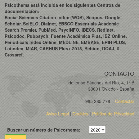
Psicothema está incluida en los siguientes Centros de
documentación:
Social Sciences Citation Index (WOS), Scopus, Google
Scholar, SciELO, Dialnet, EBSCO Essentials Academic
Search Premier, PubMed, PsycINFO, IBECS, Redinet,
Psicodoc, Pubpsych, Fuente Académica Plus, IBZ Online,
Periodicals Index Online, MEDLINE, EMBASE, ERIH PLUS,
Latindex, MIAR, CARHUS Plus+ 2018, Rebiun, DOAJ, &
Crossref.
CONTACTO
Ildelfonso Sánchez del Río, 4, 1º B
33001 Oviedo · España
985 285 778
Contactar
Aviso Legal
|
Cookies
|
Política de Privacidad
Buscar un número de Psicothema: