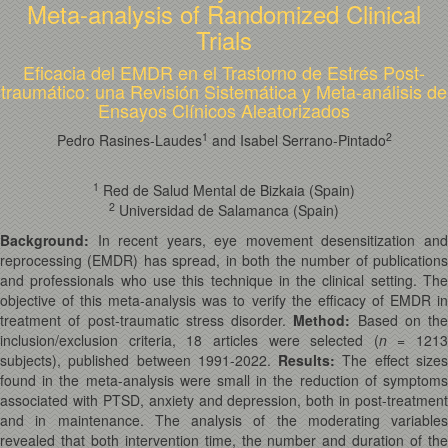
Meta-analysis of Randomized Clinical
Trials
Eficacia del EMDR en el Trastorno de Estrés Post-
traumático: una Revisión Sistemática y Meta-análisis de
Ensayos Clínicos Aleatorizados
1
2
Pedro Rasines-Laudes
and Isabel Serrano-Pintado
1
Red de Salud Mental de Bizkaia (Spain)
2
Universidad de Salamanca (Spain)
Background:
In recent years, eye movement desensitization an
reprocessing (EMDR) has spread, in both the number of publications
and professionals who use this technique in the clinical setting. The
objective of this meta-analysis was to verify the efficacy of EMDR in
treatment of post-traumatic stress disorder.
Method:
Based on the
inclusion/exclusion criteria, 18 articles were selected (
n
= 1213
subjects), published between 1991-2022.
Results:
The effect size
found in the meta-analysis were small in the reduction of symptoms
associated with PTSD, anxiety and depression, both in post-treatment
and in maintenance. The analysis of the moderating variables
revealed that both intervention time, the number and duration of the