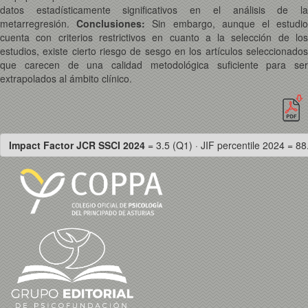
datos estadísticamente significativos en el análisis de la
metarregresión.
Conclusiones:
Sin embargo, aunque el estudi
cuenta con criterios restrictivos en cuanto a la selección de los
estudios, existe cierto riesgo de sesgo en los artículos seleccionados
que carecen de una calidad metodológica suficiente para ser
extrapolados al ámbito clínico.
Impact Factor JCR SSCI 2024
= 3.5 (Q1) · JIF percentile 2024 = 88