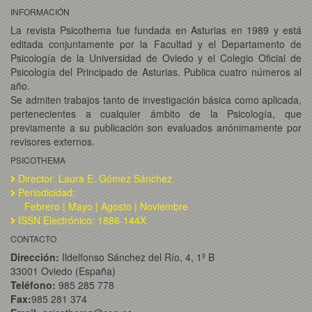
INFORMACIÓN
La revista Psicothema fue fundada en Asturias en 1989 y está
editada conjuntamente por la Facultad y el Departamento de
Psicología de la Universidad de Oviedo y el Colegio Oficial de
Psicología del Principado de Asturias. Publica cuatro números al
año.
Se admiten trabajos tanto de investigación básica como aplicada,
pertenecientes a cualquier ámbito de la Psicología, que
previamente a su publicación son evaluados anónimamente por
revisores externos.
PSICOTHEMA
Director: Laura E. Gómez Sánchez
Periodicidad:
Febrero | Mayo | Agosto | Noviembre
ISSN Electrónico: 1886-144X
CONTACTO
Dirección:
Ildelfonso Sánchez del Río, 4, 1º B
33001 Oviedo (España)
Teléfono:
985 285 778
Fax:
985 281 374