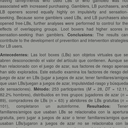
having family/friends who used LBs or who gambled was not
associated with increased purchasing. Gamblers, LB purchasers, and
LB openers scored equally highly on impulsivity and sensation-
seeking. Because some gamblers used LBs, and LB purchasers also
opened free-LBs, further analyses were performed to control for the
effects of overlapping groups. Loot boxers had higher scores in
sensation-seeking than gamblers.
Conclusions:
The results can
contribute to the development of prevention and intervention strategies
for LB users.
Antecedentes:
Las loot boxes (LBs) son objetos virtuales que s
abren desconociendo el valor del artículo que contienen. Aunque se
han relacionado con el juego de azar, sus factores de riesgo apenas
han sido explorados. Este estudio examina los factores de riesgo del
juego de azar en LBs (jugar a juegos de azar, tener familiares/amigos
que usan LBs/juegan a juegos de azar, impulsividad-rasgo y búsqueda
de sensaciones).
Método:
253 participantes (
M
= 28,
DT
= 12.11
82.2% hombres), distribuidos en tres grupos: jugadores de azar (
n
=
89), compradores de LBs (n = 63) y abridores de LBs gratuitas (
n
101), completaron un autoinforme.
Resultados:
Tener
familiares/amigos que usaban LBs se relacionaba con la apertura
gratuita, pero jugar a juegos de azar o tener familiares/amigos que
usaban LBs/jugaron a juegos de azar no se relacionaba con la