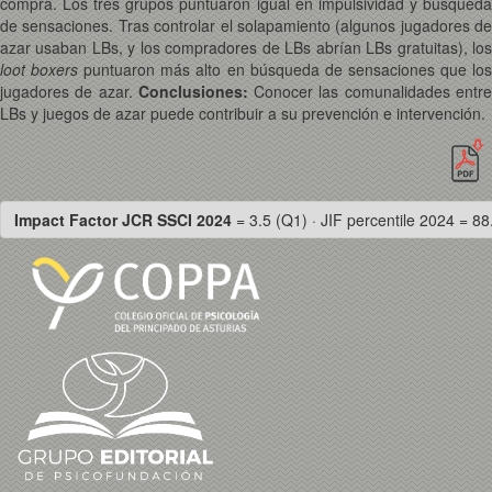
compra. Los tres grupos puntuaron igual en impulsividad y búsqueda
de sensaciones. Tras controlar el solapamiento (algunos jugadores de
azar usaban LBs, y los compradores de LBs abrían LBs gratuitas), los
loot
boxers
puntuaron más alto en búsqueda de sensaciones que lo
jugadores de azar.
Conclusiones:
Conocer las comunalidades entr
LBs y juegos de azar puede contribuir a su prevención e intervención.
Impact Factor JCR SSCI 2024
= 3.5 (Q1) · JIF percentile 2024 = 88