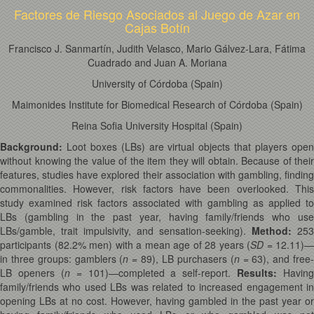
Factores de Riesgo Asociados al Juego de Azar en
Cajas Botín
Francisco J. Sanmartín, Judith Velasco, Mario Gálvez-Lara, Fátima
Cuadrado and Juan A. Moriana
University of Córdoba (Spain)
Maimonides Institute for Biomedical Research of Córdoba (Spain)
Reina Sofia University Hospital (Spain)
Background:
Loot boxes (LBs) are virtual objects that players ope
without knowing the value of the item they will obtain. Because of their
features, studies have explored their association with gambling, finding
commonalities. However, risk factors have been overlooked. This
study examined risk factors associated with gambling as applied to
LBs (gambling in the past year, having family/friends who use
LBs/gamble, trait impulsivity, and sensation-seeking).
Method:
253
participants (82.2% men) with a mean age of 28 years (
SD
= 12.11)—
in three groups: gamblers (
n
= 89), LB purchasers (
n
= 63), and free
LB openers (
n
= 101)—completed a self-report.
Results:
Having
family/friends who used LBs was related to increased engagement in
opening LBs at no cost. However, having gambled in the past year or