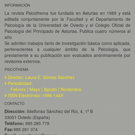
INFORMACIÓN
La revista Psicothema fue fundada en Asturias en 1989 y está
editada conjuntamente por la Facultad y el Departamento de
Psicología de la Universidad de Oviedo y el Colegio Oficial de
Psicología del Principado de Asturias. Publica cuatro números al
año.
Se admiten trabajos tanto de investigación básica como aplicada,
pertenecientes a cualquier ámbito de la Psicología, que
previamente a su publicación son evaluados anónimamente por
revisores externos.
PSICOTHEMA
Director: Laura E. Gómez Sánchez
Periodicidad:
Febrero | Mayo | Agosto | Noviembre
ISSN Electrónico: 1886-144X
CONTACTO
Dirección:
Ildelfonso Sánchez del Río, 4, 1º B
33001 Oviedo (España)
Teléfono:
985 285 778
Fax:
985 281 374