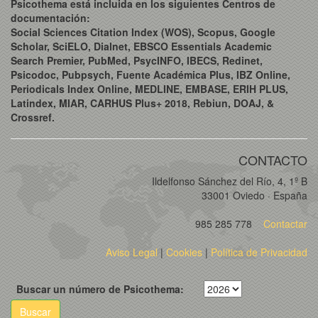
Psicothema está incluida en los siguientes Centros de
documentación:
Social Sciences Citation Index (WOS), Scopus, Google
Scholar, SciELO, Dialnet, EBSCO Essentials Academic
Search Premier, PubMed, PsycINFO, IBECS, Redinet,
Psicodoc, Pubpsych, Fuente Académica Plus, IBZ Online,
Periodicals Index Online, MEDLINE, EMBASE, ERIH PLUS,
Latindex, MIAR, CARHUS Plus+ 2018, Rebiun, DOAJ, &
Crossref.
CONTACTO
Ildelfonso Sánchez del Río, 4, 1º B
33001 Oviedo · España
985 285 778
Contactar
Aviso Legal
|
Cookies
|
Política de Privacidad
Buscar un número de Psicothema:
Buscar