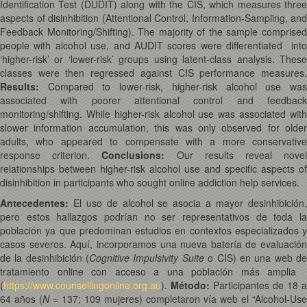
Identification Test (DUDIT) along with the CIS, which measures three
aspects of disinhibition (Attentional Control, Information-Sampling, and
Feedback Monitoring/Shifting). The majority of the sample comprised
people with alcohol use, and AUDIT scores were differentiated into
‘higher-risk’ or ‘lower-risk’ groups using latent-class analysis. These
classes were then regressed against CIS performance measures.
Results:
Compared to lower-risk, higher-risk alcohol use wa
associated with poorer attentional control and feedback
monitoring/shifting. While higher-risk alcohol use was associated with
slower information accumulation, this was only observed for older
adults, who appeared to compensate with a more conservative
response criterion.
Conclusions:
Our results reveal nove
relationships between higher-risk alcohol use and specific aspects of
disinhibition in participants who sought online addiction help services.
Antecedentes
:
El uso de alcohol se asocia a mayor desinhibición
pero estos hallazgos podrían no ser representativos de toda la
población ya que predominan estudios en contextos especializados y
casos severos. Aquí, incorporamos una nueva batería de evaluación
de la desinhibición (
Cognitive Impulsivity Suite
o CIS) en una web d
tratamiento online con acceso a una población más amplia
(
https://www.counsellingonline.org.au
).
Método:
Participantes de 18 a
64 años (
N
= 137; 109 mujeres) completaron vía web el “Alcohol-Use