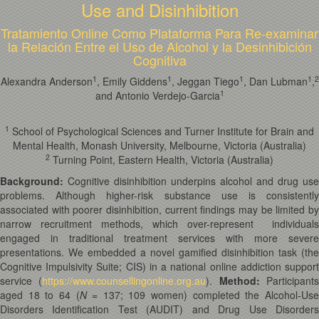
Use and Disinhibition
Tratamiento Online Como Plataforma Para Re-examinar
la Relación Entre el Uso de Alcohol y la Desinhibición
Cognitiva
1
1
1
1
2
Alexandra Anderson
, Emily Giddens
, Jeggan Tiego
, Dan Lubman
,
1
and Antonio Verdejo-Garcia
1
School of Psychological Sciences and Turner Institute for Brain and
Mental Health, Monash University, Melbourne, Victoria (Australia)
2
Turning Point, Eastern Health, Victoria (Australia)
Background:
Cognitive disinhibition underpins alcohol and drug use
problems. Although higher-risk substance use is consistently
associated with poorer disinhibition, current findings may be limited by
narrow recruitment methods, which over-represent individuals
engaged in traditional treatment services with more severe
presentations. We embedded a novel gamified disinhibition task (the
Cognitive Impulsivity Suite; CIS) in a national online addiction support
service (
https://www.counsellingonline.org.au
).
Method:
Participant
aged 18 to 64 (
N
= 137; 109 women) completed the Alcohol-Us
Disorders Identification Test (AUDIT) and Drug Use Disorders