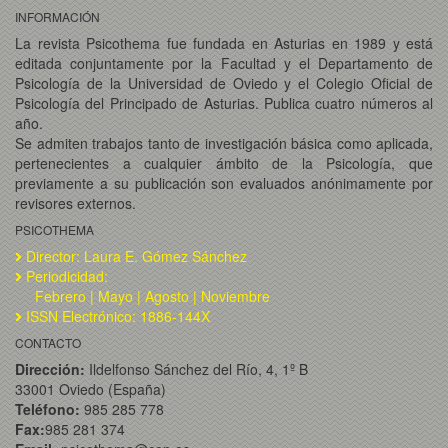
INFORMACIÓN
La revista Psicothema fue fundada en Asturias en 1989 y está
editada conjuntamente por la Facultad y el Departamento de
Psicología de la Universidad de Oviedo y el Colegio Oficial de
Psicología del Principado de Asturias. Publica cuatro números al
año.
Se admiten trabajos tanto de investigación básica como aplicada,
pertenecientes a cualquier ámbito de la Psicología, que
previamente a su publicación son evaluados anónimamente por
revisores externos.
PSICOTHEMA
Director: Laura E. Gómez Sánchez
Periodicidad:
Febrero | Mayo | Agosto | Noviembre
ISSN Electrónico: 1886-144X
CONTACTO
Dirección:
Ildelfonso Sánchez del Río, 4, 1º B
33001 Oviedo (España)
Teléfono:
985 285 778
Fax:
985 281 374