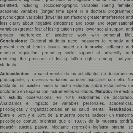
identified, including: sociodemographic variables (being female);
academic variables (longer time spent in a doctoral programme);
psychological variables (lower life satisfaction; greater interference and
less clarity about negative emotions); and social and organisational
variables (greater fear of losing tuition rights, lower social support, and
greater interference of academic work with personal life).
Conclusions:
Doctoral students need measures to remedy and
prevent mental health issues based on improving self-care and
emotion regulation, promoting social support at university, and
reducing the pressure of losing tuition rights among final-year
students.
Antecedentes:
La salud mental de los estudiantes de doctorado e
preocupante, y diversas variables parecen asociarse con ella. No
obstante, no existen hasta la fecha estudios sobre estudiantes de
doctorado en España con instrumentos validados.
Método:
se efectuó
un estudio observacional en 1018 estudiantes de doctorado.
Analizamos el impacto de variables personales, académicas,
psicológicas y organizacionales en su salud mental.
Resultados:
Entre el 50% y el 60% de la muestra podría padecer un trastorno
psicológico común, mientras que el 18,8% de la muestra tendría
ideación suicida pasiva. Mediante regresión logística binaria, se
obtuvieron como predictores significativos del estatus negativo de