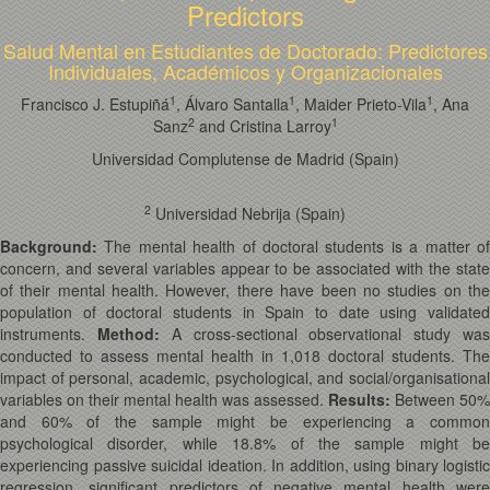
Predictors
Salud Mental en Estudiantes de Doctorado: Predictores
Individuales, Académicos y Organizacionales
1
1
1
Francisco J. Estupiñá
, Álvaro Santalla
, Maider Prieto-Vila
, Ana
2
1
Sanz
and Cristina Larroy
Universidad Complutense de Madrid (Spain)
2
Universidad Nebrija (Spain)
Background:
The mental health of doctoral students is a matter o
concern, and several variables appear to be associated with the state
of their mental health. However, there have been no studies on the
population of doctoral students in Spain to date using validated
instruments.
Method:
A cross-sectional observational study wa
conducted to assess mental health in 1,018 doctoral students. The
impact of personal, academic, psychological, and social/organisational
variables on their mental health was assessed.
Results:
Between 50%
and 60% of the sample might be experiencing a common
psychological disorder, while 18.8% of the sample might be
experiencing passive suicidal ideation. In addition, using binary logistic
regression, significant predictors of negative mental health were