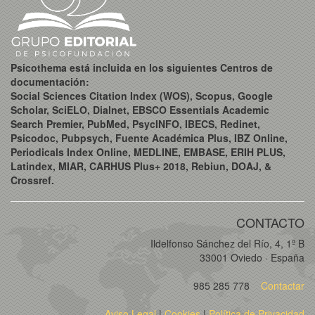
Psicothema está incluida en los siguientes Centros de
documentación:
Social Sciences Citation Index (WOS), Scopus, Google
Scholar, SciELO, Dialnet, EBSCO Essentials Academic
Search Premier, PubMed, PsycINFO, IBECS, Redinet,
Psicodoc, Pubpsych, Fuente Académica Plus, IBZ Online,
Periodicals Index Online, MEDLINE, EMBASE, ERIH PLUS,
Latindex, MIAR, CARHUS Plus+ 2018, Rebiun, DOAJ, &
Crossref.
CONTACTO
Ildelfonso Sánchez del Río, 4, 1º B
33001 Oviedo · España
985 285 778
Contactar
Aviso Legal
|
Cookies
|
Política de Privacidad