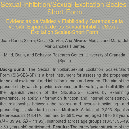
Sexual Inhibition/Sexual Excitation Scales-
Short Form
Evidencias de Validez y Fiabilidad y Baremos de la
Versión Española de las Sexual Inhibition/Sexual
Excitation Scales-Short Form
Juan Carlos Sierra, Oscar Cervilla, Ana Álvarez-Muelas and María del
Mar Sánchez-Fuentes
Mind, Brain, and Behavior Research Center, University of Granada
(Spain)
Background:
The Sexual Inhibition/Sexual Excitation Scales-Short
Form (SIS/SES-SF) is a brief instrument for assessing the propensity
for sexual excitement and inhibition in men and women. The aim of the
present study was to provide evidence for the validity and reliability of
the Spanish version of the SIS/SES-SF scores by examining
invariance, reliability (information function and internal consistency),
the relationship between the scores and sexual functioning, and
presenting its standard scores.
Method:
A total of 2,223 Spanis
heterosexuals (43.41% men and 56.59% women) aged 18 to 83 years
(
M
= 39.94,
SD
= 11.95), distributed across age groups (18-34, 35-49
≥ 50 years old) participated.
Results:
The three-factor structure of th