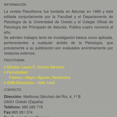
INFORMACIÓN
La revista Psicothema fue fundada en Asturias en 1989 y está
editada conjuntamente por la Facultad y el Departamento de
Psicología de la Universidad de Oviedo y el Colegio Oficial de
Psicología del Principado de Asturias. Publica cuatro números al
año.
Se admiten trabajos tanto de investigación básica como aplicada,
pertenecientes a cualquier ámbito de la Psicología, que
previamente a su publicación son evaluados anónimamente por
revisores externos.
PSICOTHEMA
Director: Laura E. Gómez Sánchez
Periodicidad:
Febrero | Mayo | Agosto | Noviembre
ISSN Electrónico: 1886-144X
CONTACTO
Dirección:
Ildelfonso Sánchez del Río, 4, 1º B
33001 Oviedo (España)
Teléfono:
985 285 778
Fax:
985 281 374