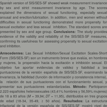
Spanish version of SIS/SES-SF showed weak measurement invariance
by sex and strict measurement invariance by age. The scores
explained the dimensions of sexual functioning, especially sexual
arousal and erection/lubrication. In addition, men and women without
difficulties in sexual functioning demonstrated more propensity for
sexual excitation and less sexual inhibition. The standard scores are
presented by sex and age group.
Conclusions:
The study provide
evidence of the validity and reliability of the SIS/SES-SF measures,
confirming its usefulness for assessing propensity to sexual excitation
and inhibition.
Antecedentes
:
Las Sexual Inhibition/Sexual Excitation Scales-Shor
Form (SIS/SES-SF) son un instrumento breve que evalúa, en hombres
y mujeres, la propensión hacia la excitación e inhibición sexual. El
objetivo fue aportar evidencias de validez y fiabilidad a las
puntuaciones de la versión española de SIS/SES-SF, examinando la
invarianza, la fiabilidad (función de información y consistencia interna),
la relación de sus puntuaciones con el funcionamiento sexual, y
presentar sus puntuaciones estandarizadas.
Método
:
Participaro
2.223 españoles heterosexuales (43,41% hombres y 56,59% mujeres)
de 18 a 83 años (
M
= 39,94;
DT
= 11,95), distribuidos en tres grupo
de edad (18-34, 35-49, ≥ 50 años).
Resultados:
La estructur
trifactorial de la versión española de SIS/SES-SF mostró nivel de