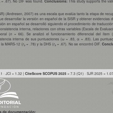
= .67). No DIF was found.
Conclusions:
This study supports the vali
s
SISR) (Andresen, 2007) es una escala que evalúa tanto la etapa de re
fue desarrollar la versión en español de la SISR y obtener evidencias 
sión en español se desarrolló siguiendo el procedimiento de traducció
consistencia interna, relaciones con otras variables (Escala de Eval
oral (
n
= 66). Se analizó el funcionamiento diferencial del ítem
tencia interna de sus puntuaciones (ω = .83, α = .83). Las puntuac
n la MARS-12 (
r
= .78) y la DHS (
r
= .67). No se encontró DIF.
Concl
s
s
.1 · JCI = 1.32 |
CiteScore SCOPUS 2025
= 7.3 (Q1) · SJR 2025 = 1.0
os de documentación: