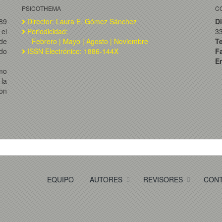
PSICOTHEMA
C
989
Director: Laura E. Gómez Sánchez
Di
el
Periodicidad:
3
de
Febrero | Mayo | Agosto | Noviembre
T
ado
ISSN Electrónico: 1886-144X
F
Em
omo
la
on
EQUIPO
AUTORES
REVISORES
CON