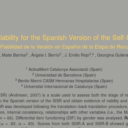
iability for the Spanish Version of the Self
 Fiabilidad de la Versión en Español de la Etapa de Rec
2
2
3
4
, Maite Barrios
, Ángela I. Berrío
, J. Emilio Rojo
,
, Georgina Guiler
1
ActivaMent Catalunya Associació (Spain)
2
Universidad de Barcelona (Spain)
3
Benito Menni CASM Hermanas Hospitalarias (Spain)
4
Universitat Internacional de Catalunya (Spain)
SISR) (Andresen, 2007) is a scale used to assess both the stage of 
 the Spanish version of the SISR and obtain evidence of validity and 
R was developed following the translation–back translation procedure,
e, internal consistency, relationships with other variables (i.e., t
n
= 66). Differential item functioning (DIF) by gender was analysed.
R
s (ω = .83, α = .83). Scores from both SISR-A and SISR-B showed g