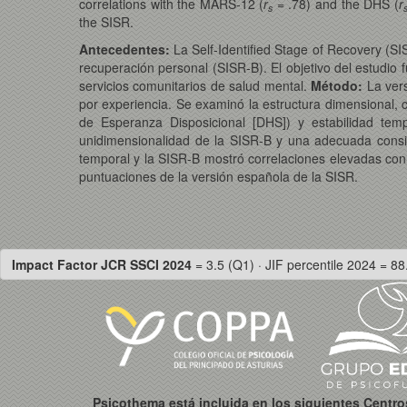
correlations with the MARS-12 (
r
= .78) and the DHS (
r
s
the SISR.
Antecedentes
:
La Self-Identified Stage of Recovery (
recuperación personal (SISR-B). El objetivo del estudio 
servicios comunitarios de salud mental.
Método:
La ver
por experiencia. Se examinó la estructura dimensional, 
de Esperanza Disposicional [DHS]) y estabilidad temp
unidimensionalidad de la SISR-B y una adecuada consis
temporal y la SISR-B mostró correlaciones elevadas co
puntuaciones de la versión española de la SISR.
Impact Factor JCR SSCI 2024
= 3.5 (Q1) · JIF percentile 2024 = 88
Psicothema está incluida en los siguientes Centr