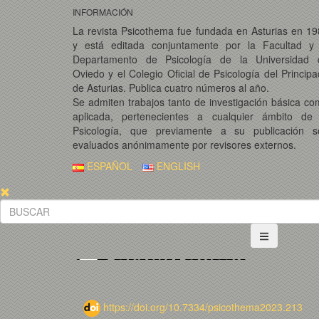
INFORMACIÓN
La revista Psicothema fue fundada en Asturias en 1
y está editada conjuntamente por la Facultad y 
Departamento de Psicología de la Universidad 
Oviedo y el Colegio Oficial de Psicología del Princip
de Asturias. Publica cuatro números al año.
Se admiten trabajos tanto de investigación básica c
aplicada, pertenecientes a cualquier ámbito de 
Psicología, que previamente a su publicación s
evaluados anónimamente por revisores externos.
ESPAÑOL
ENGLISH
https://doi.org/10.7334/psicothema2023.213