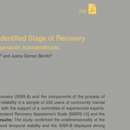
PDF
-Identified Stage of Recovery
uperación Autoidentificada
2
2
a
and Juana Gómez-Benito
recovery (SISR-A) and the components of the process of
reliability in a sample of 230 users of community mental
 with the support of a committee of experienced experts.
he Maryland Recovery Assessment Scale [MARS-12] and the
esults:
The study confirmed the unidimensionality of the
ood temporal stability and the SISR-B displayed strong