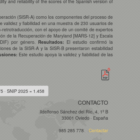
dity and reliability of the scores of the Spanish version of
cuperación (SISR-A) como los componentes del proceso de
de validez y fiabilidad en una muestra de 230 usuarios de
n-retrotraducción, con el apoyo de un comité de expertos
uación de la Recuperación de Maryland [MARS-12] y Escala
 (DIF) por género.
Resultados:
El estudio confirmó la
iones de la SISR-A y la SISR-B presentaron estabilidad
usiones:
Este estudio apoya la validez y fiabilidad de las
75 · SNIP 2025 = 1.458
CONTACTO
Ildelfonso Sánchez del Río, 4, 1º B
33001 Oviedo · España
985 285 778
Contactar