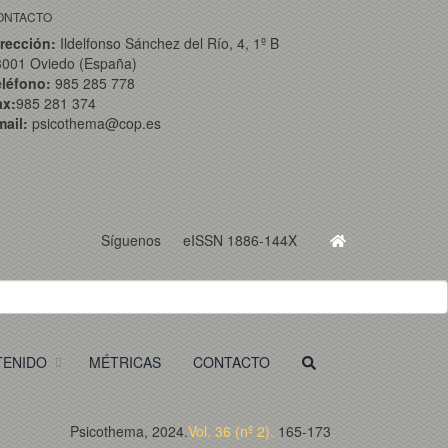
ONTACTO
rección:
Ildelfonso Sánchez del Río, 4, 1º B
3001 Oviedo (España)
eléfono:
985 285 778
ax:
985 281 374
ail:
psicothema@cop.es
Síguenos
eISSN 1886-144X
TENIDO
MÉTRICAS
CONTACTO
Psicothema, 2024.
Vol. 36 (nº 2).
165-173