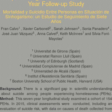
Year Follow-up Study
Mortalidad y Suicidio Entre Personas en Situación de
Sinhogarismo: un Estudio de Seguimiento de Siete
Años
1
2
3
4
Fran Calvo
, Xavier Carbonell
, Sarah Johnsen
, Sonia Panadero
,
5
6
7
José Juan Vázquez
, Anna Calvet
, Keith McInnes
and Sílvia Font-
1
Mayolas
1
Universitat de Girona (Spain)
2
Universitat Ramon Llull (Spain)
3
University of Edinburgh (Scotland)
4
Universidad Complutense de Madrid (Spain)
5
Universidad de Alcalá (Spain)
6
Institut d’Assistència Sanitària (Spain)
7
Boston University School of Public Health, Harvard (USA)
Background:
There is a significant gap in scientific understanding
about suicide among people experiencing homelessness (PEHs).
Method:
This seven-year longitudinal study examined a cohort of 154
PEHs. In 2015, clinical assessments were conducted, including an
evaluation of suicide risk, with data on causes of death collected from