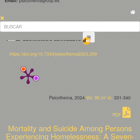
Email:
psicothema@cop.es
https://doi.org/10.7334/psicothema2023.209
Psicothema, 2024.
Vol. 36 (nº 4).
331-340
PDF
Mortality and Suicide Among Persons
Experiencing Homelessness: A Seven-