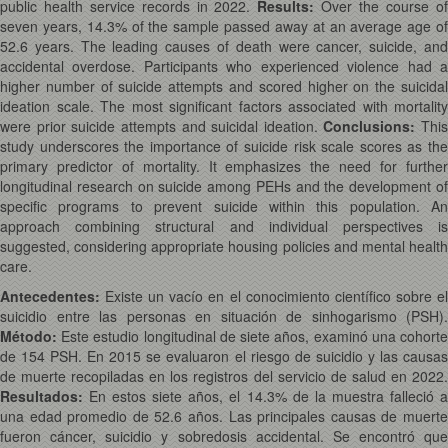
public health service records in 2022.
Results:
Over the course o
seven years, 14.3% of the sample passed away at an average age of
52.6 years. The leading causes of death were cancer, suicide, and
accidental overdose. Participants who experienced violence had a
higher number of suicide attempts and scored higher on the suicidal
ideation scale. The most significant factors associated with mortality
were prior suicide attempts and suicidal ideation.
Conclusions:
This
study underscores the importance of suicide risk scale scores as the
primary predictor of mortality. It emphasizes the need for further
longitudinal research on suicide among PEHs and the development of
specific programs to prevent suicide within this population. An
approach combining structural and individual perspectives is
suggested, considering appropriate housing policies and mental health
care.
Antecedentes:
Existe un vacío en el conocimiento científico sobre el
suicidio entre las personas en situación de sinhogarismo (PSH).
Método:
Este estudio longitudinal de siete años, examinó una cohorte
de 154 PSH. En 2015 se evaluaron el riesgo de suicidio y las causas
de muerte recopiladas en los registros del servicio de salud en 2022.
Resultados:
En estos siete años, el 14.3% de la muestra falleció a
una edad promedio de 52.6 años. Las principales causas de muerte
fueron cáncer, suicidio y sobredosis accidental. Se encontró que