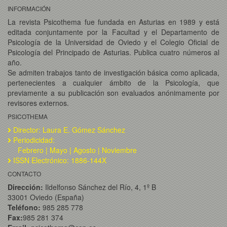
INFORMACIÓN
La revista Psicothema fue fundada en Asturias en 1989 y está
editada conjuntamente por la Facultad y el Departamento de
Psicología de la Universidad de Oviedo y el Colegio Oficial de
Psicología del Principado de Asturias. Publica cuatro números al
año.
Se admiten trabajos tanto de investigación básica como aplicada,
pertenecientes a cualquier ámbito de la Psicología, que
previamente a su publicación son evaluados anónimamente por
revisores externos.
PSICOTHEMA
Director: Laura E. Gómez Sánchez
Periodicidad:
Febrero | Mayo | Agosto | Noviembre
ISSN Electrónico: 1886-144X
CONTACTO
Dirección:
Ildelfonso Sánchez del Río, 4, 1º B
33001 Oviedo (España)
Teléfono:
985 285 778
Fax:
985 281 374