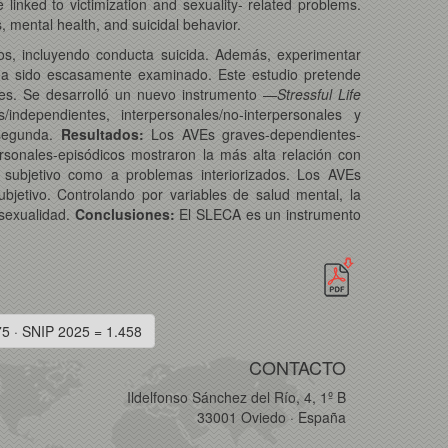
linked to victimization and sexuality- related problems.
 mental health, and suicidal behavior.
os, incluyendo conducta suicida. Además, experimentar
s ha sido escasamente examinado. Este estudio pretende
ntes. Se desarrolló un nuevo instrumento —
Stressful Life
pendientes, interpersonales/no-interpersonales y
 segunda.
Resultados:
Los AVEs graves-dependientes-
rsonales-episódicos mostraron la más alta relación con
r subjetivo como a problemas interiorizados. Los AVEs
bjetivo. Controlando por variables de salud mental, la
 sexualidad.
Conclusiones:
El SLECA es un instrumento
75 · SNIP 2025 = 1.458
CONTACTO
Ildelfonso Sánchez del Río, 4, 1º B
33001 Oviedo · España