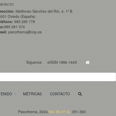
ONTACTO
rección:
Ildelfonso Sánchez del Río, 4, 1º B
3001 Oviedo (España)
eléfono:
985 285 778
ax:
985 281 374
ail:
psicothema@cop.es
Síguenos
eISSN 1886-144X
TENIDO
MÉTRICAS
CONTACTO
Psicothema, 2024.
Vol. 36 (nº 4).
351-360