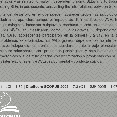
l behavior was related to major independent chronic SLEs and to those 
sing SLEs in adolescents, unravelling the interrelations between SLEs,
nte del desarrollo en el que pueden aparecer problemas psicológic
ribuir a su aparición, aunque el impacto de distintos tipos de AVE
s psicológicos, bienestar subjetivo y conducta suicida en adolesce
s AVEs se clasificaron como: leves/graves, dependientes/inde
as. 5.610 adolescentes participaron en la primera y 2.312 en la
 problemas exteriorizados; los AVEs graves- dependientes-no-interpe
raves-independientes-crónicos se asociaron tanto a bajo bienesta
es se relacionaron con problemas psicológicos y bajo bienestar su
s-crónicos y a los relacionados con victimización y problemas con la
 interrelaciones entre AVEs, salud mental y conducta suicida.
.1 · JCI = 1.32 |
CiteScore SCOPUS 2025
= 7.3 (Q1) · SJR 2025 = 1.0