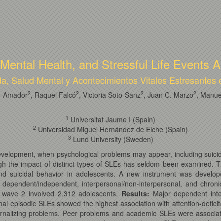
, Mental Health, and Stressful Life Events
a, Salud Mental y Acontecimientos Vitales Estresantes
2
2
2
2
o-Amador
, Raquel Falcó
, Victoria Soto-Sanz
, Juan C. Marzo
, Manue
1
Universitat Jaume I (Spain)
2
Universidad Miguel Hernández de Elche (Spain)
3
Lund University (Sweden)
velopment, when psychological problems may appear, including suicida
ugh the impact of distinct types of SLEs has seldom been examined. Th
and suicidal behavior in adolescents. A new instrument was develop
dependent/independent, interpersonal/non-interpersonal, and chroni
 wave 2 involved 2,312 adolescents.
Results:
Major dependent inte
al episodic SLEs showed the highest association with attention-defici
ternalizing problems. Peer problems and academic SLEs were associat