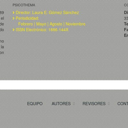
PSICOTHEMA
C
989
Director: Laura E. Gómez Sánchez
Di
el
Periodicidad:
3
de
Febrero | Mayo | Agosto | Noviembre
T
ado
ISSN Electrónico: 1886-144X
F
Em
omo
la
on
EQUIPO
AUTORES
REVISORES
CON