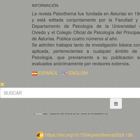
INFORMACIÓN
La revista Psicothema fue fundada en Asturias en 1
y está editada conjuntamente por la Facultad y 
Departamento de Psicología de la Universidad 
Oviedo y el Colegio Oficial de Psicología del Princip
de Asturias. Publica cuatro números al año.
Se admiten trabajos tanto de investigación básica c
aplicada, pertenecientes a cualquier ámbito de 
Psicología, que previamente a su publicación s
evaluados anónimamente por revisores externos.
ESPAÑOL
ENGLISH
https://doi.org/10.7334/psicothema2023.126