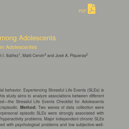
PDF
 Among Adolescents
 en Adolescentes
1
3
2
l I. Ibáñez
, Matti Cervin
and José A. Piqueras
l behavior. Experiencing Stressful Life Events (SLEs) is
is study aims to analyze associations between different
ed—the Stressful Life Events Checklist for Adolescents
c/episodic.
Method:
Two waves of data collection were
rpersonal episodic SLEs were strongly associated with
t/hyperactivity problems. Major independent chronic SLEs
ed with psychological problems and low subjective-well-