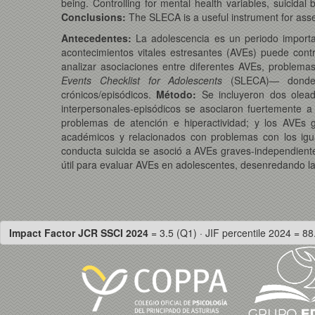
being. Controlling for mental health variables, suicida
Conclusions:
The SLECA is a useful instrument for asses
Antecedentes:
La adolescencia es un periodo importa
acontecimientos vitales estresantes (AVEs) puede cont
analizar asociaciones entre diferentes AVEs, problema
Events Checklist for Adolescents
(SLECA)— donde lo
crónicos/episódicos.
Método:
Se incluyeron dos olead
interpersonales-episódicos se asociaron fuertemente a
problemas de atención e hiperactividad; y los AVEs g
académicos y relacionados con problemas con los igual
conducta suicida se asoció a AVEs graves-independiente
útil para evaluar AVEs en adolescentes, desenredando las
Impact Factor JCR SSCI 2024
= 3.5 (Q1) · JIF percentile 2024 = 88