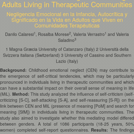
Adults Living in Therapeutic Communities
Negligencia Emocional en la Infancia, Autocrítica y
Significado en la Vida en Adultos que Viven en
Comunidades Terapéuticas
1
2
1
Danilo Calaresi
, Rosalba Morese
, Valeria Verrastro
and Valeria
3
Saladino
1 Magna Græcia University of Catanzaro (Italy) 2 Università della
Svizzera italiana (Switzerland) 3 University of Cassino and Southern
Lazio (Italy)
Background:
Childhood emotional neglect (CEN) may contribute to
the emergence of self-critical tendencies, which may be particularly
pronounced in individuals living in therapeutic communities and which
can have a substantial impact on their overall sense of meaning in life
(MiL).
Method:
This study analyzed the influence of self-criticism (self
criticizing [S-C], self-attacking [S-A], and self-reassuring [S-R]) on the
link between CEN and MiL (presence of meaning [PoM] and search for
meaning [SfM]) in individuals living in therapeutic communities. The
study also aimed to investigate whether this mediating model differed
between genders. A total of 1086 participants (18-25 years, 50%
women) completed self-report questionnaires.
Results:
The finding