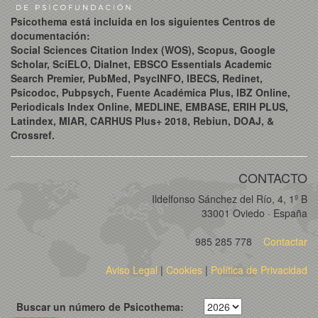
Psicothema está incluida en los siguientes Centros de
documentación:
Social Sciences Citation Index (WOS), Scopus, Google
Scholar, SciELO, Dialnet, EBSCO Essentials Academic
Search Premier, PubMed, PsycINFO, IBECS, Redinet,
Psicodoc, Pubpsych, Fuente Académica Plus, IBZ Online,
Periodicals Index Online, MEDLINE, EMBASE, ERIH PLUS,
Latindex, MIAR, CARHUS Plus+ 2018, Rebiun, DOAJ, &
Crossref.
CONTACTO
Ildelfonso Sánchez del Río, 4, 1º B
33001 Oviedo · España
985 285 778
Contactar
Aviso Legal
|
Cookies
|
Política de Privacidad
Buscar un número de Psicothema: