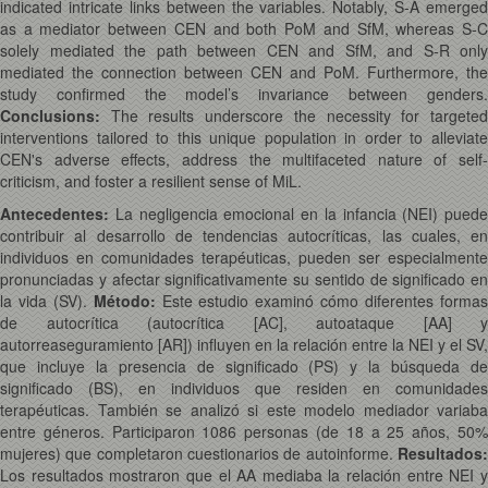
indicated intricate links between the variables. Notably, S-A emerged
as a mediator between CEN and both PoM and SfM, whereas S-C
solely mediated the path between CEN and SfM, and S-R only
mediated the connection between CEN and PoM. Furthermore, the
study confirmed the model’s invariance between genders.
Conclusions:
The results underscore the necessity for targeted
interventions tailored to this unique population in order to alleviate
CEN's adverse effects, address the multifaceted nature of self-
criticism, and foster a resilient sense of MiL.
Antecedentes:
La negligencia emocional en la infancia (NEI) puede
contribuir al desarrollo de tendencias autocríticas, las cuales, en
individuos en comunidades terapéuticas, pueden ser especialmente
pronunciadas y afectar significativamente su sentido de significado en
la vida (SV).
Método:
Este estudio examinó cómo diferentes forma
de autocrítica (autocrítica [AC], autoataque [AA] y
autorreaseguramiento [AR]) influyen en la relación entre la NEI y el SV,
que incluye la presencia de significado (PS) y la búsqueda de
significado (BS), en individuos que residen en comunidades
terapéuticas. También se analizó si este modelo mediador variaba
entre géneros. Participaron 1086 personas (de 18 a 25 años, 50%
mujeres) que completaron cuestionarios de autoinforme.
Resultados:
Los resultados mostraron que el AA mediaba la relación entre NEI y