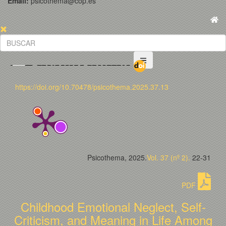
Email:
psicothema@cop.es
https://doi.org/10.70478/psicothema.2025.37.13
Psicothema, 2025.
Vol. 37 (nº 2).
22-31
PDF
Childhood Emotional Neglect, Self-
Criticism, and Meaning in Life Among