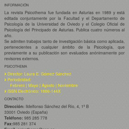
INFORMACIÓN
La revista Psicothema fue fundada en Asturias en 1989 y está
editada conjuntamente por la Facultad y el Departamento de
Psicología de la Universidad de Oviedo y el Colegio Oficial de
Psicología del Principado de Asturias. Publica cuatro números al
año.
Se admiten trabajos tanto de investigación básica como aplicada,
pertenecientes a cualquier ámbito de la Psicología, que
previamente a su publicación son evaluados anónimamente por
revisores externos.
PSICOTHEMA
Director: Laura E. Gómez Sánchez
Periodicidad:
Febrero | Mayo | Agosto | Noviembre
ISSN Electrónico: 1886-144X
CONTACTO
Dirección:
Ildelfonso Sánchez del Río, 4, 1º B
33001 Oviedo (España)
Teléfono:
985 285 778
Fax:
985 281 374