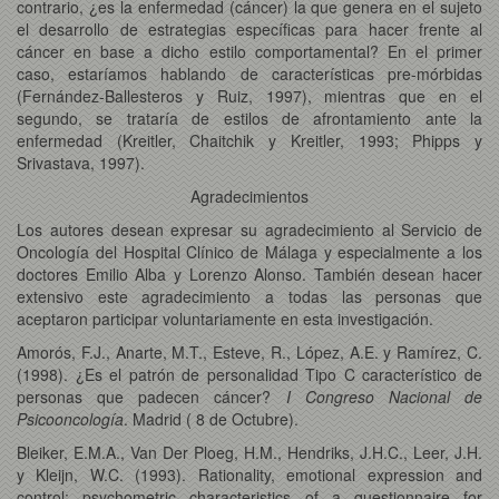
contrario, ¿es la enfermedad (cáncer) la que genera en el sujeto
el desarrollo de estrategias específicas para hacer frente al
cáncer en base a dicho estilo comportamental? En el primer
caso, estaríamos hablando de características pre-mórbidas
(Fernández-Ballesteros y Ruiz, 1997), mientras que en el
segundo, se trataría de estilos de afrontamiento ante la
enfermedad (Kreitler, Chaitchik y Kreitler, 1993; Phipps y
Srivastava, 1997).
Agradecimientos
Los autores desean expresar su agradecimiento al Servicio de
Oncología del Hospital Clínico de Málaga y especialmente a los
doctores Emilio Alba y Lorenzo Alonso. También desean hacer
extensivo este agradecimiento a todas las personas que
aceptaron participar voluntariamente en esta investigación.
Amorós, F.J., Anarte, M.T., Esteve, R., López, A.E. y Ramírez, C.
(1998). ¿Es el patrón de personalidad Tipo C característico de
personas que padecen cáncer?
I Congreso Nacional de
Psicooncología
. Madrid ( 8 de Octubre).
Bleiker, E.M.A., Van Der Ploeg, H.M., Hendriks, J.H.C., Leer, J.H.
y Kleijn, W.C. (1993). Rationality, emotional expression and
control: psychometric characteristics of a questionnaire for