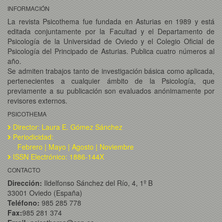
INFORMACIÓN
La revista Psicothema fue fundada en Asturias en 1989 y está
editada conjuntamente por la Facultad y el Departamento de
Psicología de la Universidad de Oviedo y el Colegio Oficial de
Psicología del Principado de Asturias. Publica cuatro números al
año.
Se admiten trabajos tanto de investigación básica como aplicada,
pertenecientes a cualquier ámbito de la Psicología, que
previamente a su publicación son evaluados anónimamente por
revisores externos.
PSICOTHEMA
Director: Laura E. Gómez Sánchez
Periodicidad:
Febrero | Mayo | Agosto | Noviembre
ISSN Electrónico: 1886-144X
CONTACTO
Dirección:
Ildelfonso Sánchez del Río, 4, 1º B
33001 Oviedo (España)
Teléfono:
985 285 778
Fax:
985 281 374