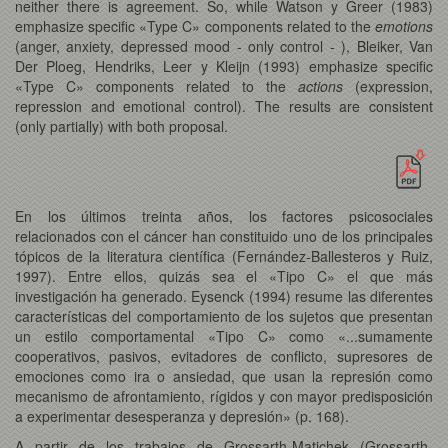
neither there is agreement. So, while Watson y Greer (1983)
emphasize specific «Type C» components related to the
emotions
(anger, anxiety, depressed mood - only control - ), Bleiker, Van
Der Ploeg, Hendriks, Leer y Kleijn (1993) emphasize specific
«Type C» components related to the
actions
(expression,
repression and emotional control). The results are consistent
(only partially) with both proposal.
En los últimos treinta años, los factores psicosociales
relacionados con el cáncer han constituido uno de los principales
tópicos de la literatura científica (Fernández-Ballesteros y Ruiz,
1997). Entre ellos, quizás sea el «Tipo C» el que más
investigación ha generado. Eysenck (1994) resume las diferentes
características del comportamiento de los sujetos que presentan
un estilo comportamental «Tipo C» como «...sumamente
cooperativos, pasivos, evitadores de conflicto, supresores de
emociones como ira o ansiedad, que usan la represión como
mecanismo de afrontamiento, rígidos y con mayor predisposición
a experimentar desesperanza y depresión» (p. 168).
A partir de los trabajos de Grossarth-Matichek (Grossarth-