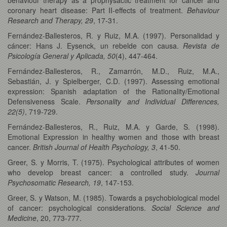
coronary heart disease: Part II-effects of treatment.
Behaviour
Research and Therapy, 29
, 17-31.
Fernández-Ballesteros, R. y Ruiz, M.A. (1997). Personalidad y
cáncer: Hans J. Eysenck, un rebelde con causa.
Revista de
Psicología General y Aplicada, 50
(4), 447-464.
Fernández-Ballesteros, R., Zamarrón, M.D., Ruiz, M.A.,
Sebastián, J. y Spielberger, C.D. (1997). Assessing emotional
expression: Spanish adaptation of the Rationality/Emotional
Defensiveness Scale.
Personality and Individual Differences,
22(5)
, 719-729.
Fernández-Ballesteros, R., Ruiz, M.A. y Garde, S. (1998).
Emotional Expression in healthy women and those with breast
cancer.
British Journal of Health Psychology, 3
, 41-50.
Greer, S. y Morris, T. (1975). Psychological attributes of women
who develop breast cancer: a controlled study.
Journal
Psychosomatic Research, 19
, 147-153.
Greer, S. y Watson, M. (1985). Towards a psychobiological model
of cancer: psychological considerations.
Social Science and
Medicine
, 20, 773-777.