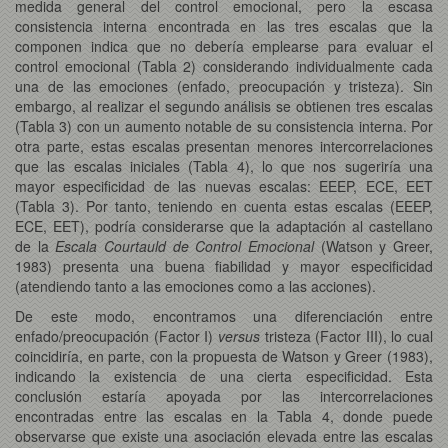
medida general del control emocional, pero la escasa
consistencia interna encontrada en las tres escalas que la
componen indica que no debería emplearse para evaluar el
control emocional (Tabla 2) considerando individualmente cada
una de las emociones (enfado, preocupación y tristeza). Sin
embargo, al realizar el segundo análisis se obtienen tres escalas
(Tabla 3) con un aumento notable de su consistencia interna. Por
otra parte, estas escalas presentan menores intercorrelaciones
que las escalas iniciales (Tabla 4), lo que nos sugeriría una
mayor especificidad de las nuevas escalas: EEEP, ECE, EET
(Tabla 3). Por tanto, teniendo en cuenta estas escalas (EEEP,
ECE, EET), podría considerarse que la adaptación al castellano
de la
Escala Courtauld de Control Emocional
(Watson y Greer,
1983) presenta una buena fiabilidad y mayor especificidad
(atendiendo tanto a las emociones como a las acciones).
De este modo, encontramos una diferenciación entre
enfado/preocupación (Factor I)
versus
tristeza (Factor III), lo cual
coincidiría, en parte, con la propuesta de Watson y Greer (1983),
indicando la existencia de una cierta especificidad. Esta
conclusión estaría apoyada por las intercorrelaciones
encontradas entre las escalas en la Tabla 4, donde puede
observarse que existe una asociación elevada entre las escalas