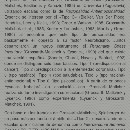
Matichek, Bastianns y Kanazir, 1985) en Crevenka (Yugoslavia)
utilizando escalas como la de
Racionalidad-Antiemocionalidad
,
Eysenck se interesa por el «Tipo C» (Bleiker, Van Der Ploeg,
Hendriks, Leer y Kleijn, 1993; Greer y Watson, 1985; Grossarth-
Matichek et al., 1985; Kneier y Temoshok, 1993; Morris y Greer,
1980) al encontrar que este tipo de personalidad era
básicamente el opuesto a su factor Neuroticismo. Juntos
desarrollaron un nuevo instrumento el
Personality Stress
Inventory
(Grossarth-Matichek y Eysenck, 1990) del que existe
una versión española (Sandín, Chorot, Navas y Santed, 1992)
donde se distinguen seis tipos básicos: Tipo 1 (predisposición al
cáncer), Tipo 2 (predisposición a la enfermedad coronaria), Tipo
3 (tipo histérico), Tipo 4 (tipo saludable), Tipo 5 (tipo racional-
antiemocional) y Tipo 6 (tipo psicopático). A partir de entonces
Eysenck trabajará en asociación con Grossarth-Matichek
realizando tanto investigación correlacional (Grossarth-Matichek y
Eysenck, 1990) como experimental (Eysenck y Grossarth-
Matichek, 1991).
Con base en los trabajos de Grossarth-Matichek, Spielberger da
un paso más acotando el ámbito del «Tipo C» desarrollando dos
escalas que inicialmente denomina como
Interpersonal Behavior
Scales
(IBS, R/ED y IBS N/H) y, posteriormente, renombra como