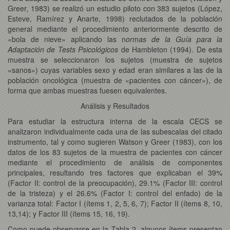
Greer, 1983) se realizó un estudio piloto con 383 sujetos (López,
Esteve, Ramírez y Anarte, 1998) reclutados de la población
general mediante el procedimiento anteriormente descrito de
«bola de nieve» aplicando las n
ormas de la Guía para la
Adaptación de Tests Psicológicos
de Hambleton (1994). De esta
muestra se seleccionaron los sujetos (muestra de sujetos
«sanos») cuyas variables sexo y edad eran similares a las de la
población oncológica (muestra de «pacientes con cáncer»), de
forma que ambas muestras fuesen equivalentes.
Análisis y Resultados
Para estudiar la estructura interna de la escala CECS se
analizaron individualmente cada una de las subescalas del citado
instrumento, tal y como sugieren Watson y Greer (1983), con los
datos de los 83 sujetos de la muestra de pacientes con cáncer
mediante el procedimiento de análisis de componentes
principales, resultando tres factores que explicaban el 39%
(Factor II: control de la preocupación), 29.1% (Factor III: control
de la tristeza) y el 26.6% (Factor I: control del enfado) de la
varianza total: Factor I (ítems 1, 2, 5, 6, 7); Factor II (ítems 8, 10,
13,14); y Factor III (ítems 15, 16, 19).
Como puede observarse en la Tabla 2, algunos ítems presentan