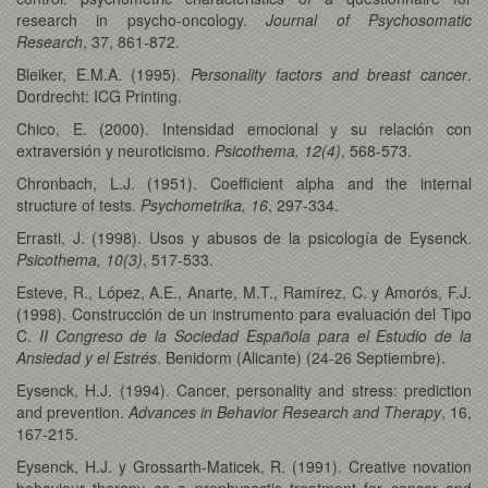
research in psycho-oncology.
Journal of Psychosomatic
Research
, 37, 861-872.
Bleiker, E.M.A. (1995).
Personality factors and breast cancer
.
Dordrecht: ICG Printing.
Chico, E. (2000). Intensidad emocional y su relación con
extraversión y neuroticismo.
Psicothema, 12(4)
, 568-573.
Chronbach, L.J. (1951). Coefficient alpha and the internal
structure of tests.
Psychometrika, 16
, 297-334.
Errasti, J. (1998). Usos y abusos de la psicología de Eysenck.
Psicothema, 10(3)
, 517-533.
Esteve, R., López, A.E., Anarte, M.T., Ramírez, C. y Amorós, F.J.
(1998). Construcción de un instrumento para evaluación del Tipo
C.
II Congreso de la Sociedad Española para el Estudio de la
Ansiedad y el Estrés
. Benidorm (Alicante) (24-26 Septiembre).
Eysenck, H.J. (1994). Cancer, personality and stress: prediction
and prevention.
Advances in Behavior Research and Therapy
, 16,
167-215.
Eysenck, H.J. y Grossarth-Maticek, R. (1991). Creative novation
behaviour therapy as a prophysactic treatment for cancer and