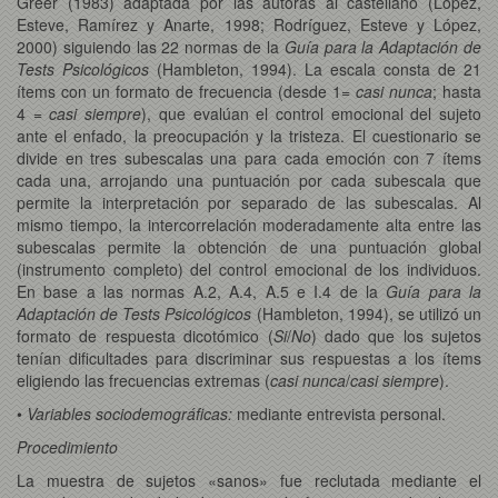
Greer (1983) adaptada por las autoras al castellano (López,
Esteve, Ramírez y Anarte, 1998; Rodríguez, Esteve y López,
2000) siguiendo las 22 normas de la
Guía para la Adaptación de
Tests Psicológicos
(Hambleton, 1994). La escala consta de 21
ítems con un formato de frecuencia (desde 1=
casi nunca
; hasta
4 =
casi siempre
), que evalúan el control emocional del sujeto
ante el enfado, la preocupación y la tristeza. El cuestionario se
divide en tres subescalas una para cada emoción con 7 ítems
cada una, arrojando una puntuación por cada subescala que
permite la interpretación por separado de las subescalas. Al
mismo tiempo, la intercorrelación moderadamente alta entre las
subescalas permite la obtención de una puntuación global
(instrumento completo) del control emocional de los individuos.
En base a las normas A.2, A.4, A.5 e I.4 de la
Guía para la
Adaptación de Tests Psicológicos
(Hambleton, 1994), se utilizó un
formato de respuesta dicotómico (
Si
/
No
) dado que los sujetos
tenían dificultades para discriminar sus respuestas a los ítems
eligiendo las frecuencias extremas (
casi nunca
/
casi siempre
).
•
Variables sociodemográficas:
mediante entrevista personal.
Procedimiento
La muestra de sujetos «sanos» fue reclutada mediante el