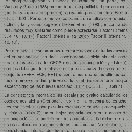
(enfado/preocupación y tristeza), coincidiendo, en parte, con
Watson y Greer (1983), como de una especificidad por acciones
(control y expresión/represión), apoyando parcialmente a Bleiker
et al. (1993). Por este motivo realizamos un análisis con rotación
oblimin, tal y como sugieren Bleiker et al. (1993), encontrando
resultados muy similares como puede apreciarse: Factor I (ítems
3, 4, 10, 13, 14); Factor II (ítems 6, 12, 20); y Factor III (ítems 15,
16, 19).
Por otro lado, al comparar las intercorrelaciones entre las escalas
del primer análisis, es decir, considerando individualmente cada
una de las escalas del CECS (enfado, preocupación y tristeza),
con las del segundo análisis en el que se analiza la escala en su
conjunto (EEEP, ECE, EET) encontramos que éstas últimas son
muy inferiores a las primeras, lo cual indicaría una mayor
especificidad de las nuevas escalas: EEEP, ECE, EET (Tabla 4).
La consistencia interna de las escalas se evaluó calculando los
coeficientes alpha (Cronbach, 1951) en la muestra de estudio.
Los coeficientes alpha para las escalas de enfado, preocupación
y tristeza (Tabla 2) fueron bajos, especialmente en la escala de
preocupación. La posibilidad de aumentar la fiabilidad de las
escalas eliminando algunos ítems fue mínima. No obstante, la
consistencia interna de toda la escala en su conjunto es