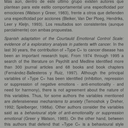
Más aún, dentro de este último grupo existen autores que
plantean para este estilo comportamental una especificidad por
emociones (Watson y Greer, 1983), frente a otros que defienden
una especificidad por acciones (Bleiker, Van Der Ploeg, Hendriks,
Leer y Kleijn, 1993). Los resultados son consistentes (aunque
parcialmente) con ambas propuestas.
Spanish adaptation of the Courtauld Emotional Control Scale:
evidence of a exploratory analysis in patients with cancer.
In the
last 30 years, the contribution of «Type C» to cancer disease has
been an important research topic. From 1974 through 1995 a
search of the literature on Psychlit and Medline identified more
than 300 journal articles and 68 books and book chapters
(Fernández-Ballesteros y Ruiz, 1997). Although the principal
variables of «Type C» has been identified (inhibition, repression
or suppression of negative emotions - anti-emotionality - and
need for harmony), there is not agreement about the nature of
this variables. Thus, for some authors the variables mentioned
are
defensiveness mechanisms to anxiety
(Temoshok y Dreher,
1992; Spielberger, 1988
a
). Other authors consider the variables
said as a
behavioural style of
anti-emotionality
or suppression
emotional
(Greer y Watson, 1985). On the other hand, between
this authors that defend that «Type C» is a behavioural style