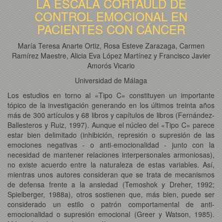
LA ESCALA CORTAULD DE
CONTROL EMOCIONAL EN
PACIENTES CON CÁNCER
María Teresa Anarte Ortiz, Rosa Esteve Zarazaga, Carmen
Ramírez Maestre, Alicia Eva López Martínez y Francisco Javier
Amorós Vicario
Universidad de Málaga
Los estudios en torno al «Tipo C» constituyen un importante
tópico de la investigación generando en los últimos treinta años
más de 300 artículos y 68 libros y capítulos de libros (Fernández-
Ballesteros y Ruiz, 1997). Aunque el núcleo del «Tipo C» parece
estar bien delimitado (inhibición, represión o supresión de las
emociones negativas - o anti-emocionalidad - junto con la
necesidad de mantener relaciones interpersonales armoniosas),
no existe acuerdo entre la naturaleza de estas variables. Así,
mientras unos autores consideran que se trata de mecanismos
de defensa frente a la ansiedad (Temoshok y Dreher, 1992;
Spielberger, 1988a), otros sostienen que, más bien, puede ser
considerado un estilo o patrón comportamental de anti-
emocionalidad o supresión emocional (Greer y Watson, 1985).