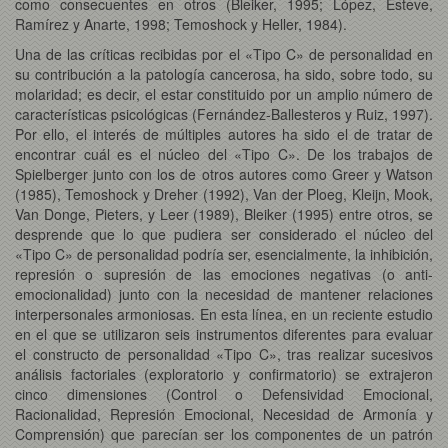
como consecuentes en otros (Bleiker, 1995; López, Esteve,
Ramírez y Anarte, 1998; Temoshock y Heller, 1984).
Una de las críticas recibidas por el «Tipo C» de personalidad en
su contribución a la patología cancerosa, ha sido, sobre todo, su
molaridad; es decir, el estar constituido por un amplio número de
características psicológicas (Fernández-Ballesteros y Ruiz, 1997).
Por ello, el interés de múltiples autores ha sido el de tratar de
encontrar cuál es el núcleo del «Tipo C». De los trabajos de
Spielberger junto con los de otros autores como Greer y Watson
(1985), Temoshock y Dreher (1992), Van der Ploeg, Kleijn, Mook,
Van Donge, Pieters, y Leer (1989), Bleiker (1995) entre otros, se
desprende que lo que pudiera ser considerado el núcleo del
«Tipo C» de personalidad podría ser, esencialmente,
la inhibición,
represión o supresión de las emociones negativas (o anti-
emocionalidad) junto con la necesidad de mantener relaciones
interpersonales armoniosas. En esta línea, en un reciente estudio
en el que se utilizaron seis instrumentos diferentes para evaluar
el constructo de personalidad «Tipo C», tras realizar sucesivos
análisis factoriales (exploratorio y confirmatorio) se extrajeron
cinco dimensiones (Control o Defensividad Emocional,
Racionalidad, Represión Emocional, Necesidad de Armonía y
Comprensión) que parecían ser los componentes de un patrón