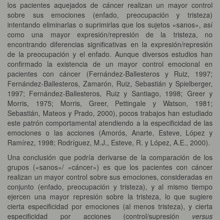
los pacientes aquejados de cáncer realizan un mayor control
sobre sus emociones (enfado, preocupación y tristeza)
intentando eliminarlas o suprimirlas que los sujetos «sanos», así
como una mayor expresión/represión de la tristeza, no
encontrando diferencias significativas en la expresión/represión
de la preocupación y el enfado. Aunque diversos estudios han
confirmado la existencia de un mayor control emocional en
pacientes con cáncer (Fernández-Ballesteros y Ruiz, 1997;
Fernández-Ballesteros, Zamarón, Ruiz, Sebastián y Spielberger,
1997; Fernández-Ballesteros, Ruiz y Santiago, 1998; Greer y
Morris, 1975; Morris, Greer, Pettingale y Watson, 1981;
Sebastián, Mateos y Prado, 2000), pocos trabajos han estudiado
este patrón comportamental atendiendo a la especificidad de las
emociones o las acciones (Amorós, Anarte, Esteve, López y
Ramírez, 1998; Rodríguez, M.J., Esteve, R. y López, A.E., 2000).
Una conclusión que podría derivarse de la comparación de los
grupos («sanos»/ «cáncer») es que los pacientes con cáncer
realizan un mayor control sobre sus emociones, consideradas en
conjunto (enfado, preocupación y tristeza), y al mismo tiempo
ejercen una mayor represión sobre la tristeza, lo que sugiere
cierta especificidad por emociones (al menos tristeza), y cierta
especificidad por acciones (control/supresión
versus