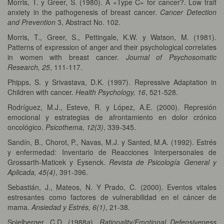
Morris, T. y Greer, S. (1980). A «Type C» for cancer?. Low trait
anxiety in the pathogenesis of breast cancer.
Cancer Detection
and Prevention
3, Abstract No. 102.
Morris, T., Greer, S., Pettingale, K.W. y Watson, M. (1981).
Patterns of expression of anger and their psychological correlates
in women with breast cancer.
Journal of Psychosomatic
Research, 25
, 111-117.
Phipps, S. y Srivastava, D.K. (1997). Repressive Adaptation in
Children with cancer.
Health Psychology, 16
, 521-528.
Rodríguez, M.J., Esteve, R. y López, A.E. (2000). Represión
emocional y estrategias de afrontamiento en dolor crónico
oncológico.
Psicothema, 12(3)
, 339-345.
Sandín, B., Chorot, P., Navas, M.J. y Santed, M.A. (1992). Estrés
y enfermedad: Inventario de Reacciones Interpersonales de
Grossarth-Maticek y Eysenck.
Revista de Psicología General y
Aplicada, 45(4)
, 391-396.
Sebastián, J., Mateos, N. Y Prado, C. (2000). Eventos vitales
estresantes como factores de vulnerabilidad en el cáncer de
mama.
Ansiedad y Estrés, 6(1)
, 21-38.
Spielberger, C.D. (1988
a
).
Rationality/Emotional Defensiveness