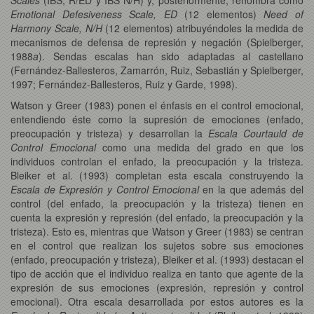
Emotional Defesiveness Scale, ED
(12 elementos)
Need of
Harmony Scale, N/H
(12 elementos) atribuyéndoles la medida de
mecanismos de defensa de represión y negación (Spielberger,
1988
a
). Sendas escalas han sido adaptadas al castellano
(Fernández-Ballesteros, Zamarrón, Ruiz, Sebastián y Spielberger,
1997; Fernández-Ballesteros, Ruiz y Garde, 1998).
Watson y Greer (1983) ponen el énfasis en el control emocional,
entendiendo éste como la supresión de emociones (enfado,
preocupación y tristeza) y desarrollan la
Escala Courtauld de
Control Emocional
como una medida del grado en que los
individuos controlan el enfado, la preocupación y la tristeza.
Bleiker et al. (1993) completan esta escala construyendo la
Escala de Expresión y Control Emocional
en la que además del
control (del enfado, la preocupación y la tristeza) tienen en
cuenta la expresión y represión (del enfado, la preocupación y la
tristeza). Esto es, mientras que Watson y Greer (1983) se centran
en el control que realizan los sujetos sobre sus emociones
(enfado, preocupación y tristeza), Bleiker et al. (1993) destacan el
tipo de acción que el individuo realiza en tanto que agente de la
expresión de sus emociones (expresión, represión y control
emocional). Otra escala desarrollada por estos autores es la