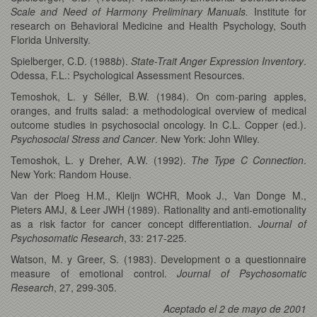
Scale and Need of Harmony Preliminary Manuals.
Institute for
research on Behavioral Medicine and Health Psychology, South
Florida University.
Spielberger, C.D. (1988
b
).
State-Trait Anger Expression Inventory
.
Odessa, F.L.: Psychological Assessment Resources.
Temoshok, L. y Séller, B.W. (1984). On com-paring apples,
oranges, and fruits salad: a methodological overview of medical
outcome studies in psychosocial oncology. In C.L. Copper (ed.).
Psychosocial Stress and Cancer
. New York: John Wiley.
Temoshok, L. y Dreher, A.W. (1992).
The Type C Connection
.
New York: Random House.
Van der Ploeg H.M., Kleijn WCHR, Mook J., Van Donge M.,
Pieters AMJ, & Leer JWH (1989). Rationality and anti-emotionality
as a risk factor for cancer concept differentiation.
Journal of
Psychosomatic Research
, 33: 217-225.
Watson, M. y Greer, S. (1983). Development o a questionnaire
measure of emotional control.
Journal of Psychosomatic
Research
, 27, 299-305.
Aceptado el 2 de mayo de 2001