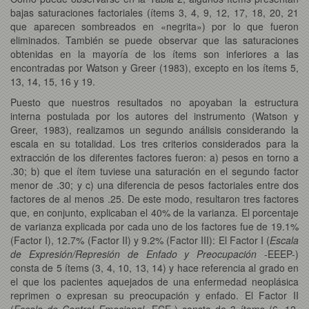
bajas saturaciones factoriales (ítems 3, 4, 9, 12, 17, 18, 20, 21
que aparecen sombreados en «negrita») por lo que fueron
eliminados. También se puede observar que las saturaciones
obtenidas en la mayoría de los ítems son inferiores a las
encontradas por Watson y Greer (1983), excepto en los ítems 5,
13, 14, 15, 16 y 19.
Puesto que nuestros resultados no apoyaban la estructura
interna postulada por los autores del instrumento (Watson y
Greer, 1983), realizamos un segundo análisis considerando la
escala en su totalidad. Los tres criterios considerados para la
extracción de los diferentes factores fueron: a) pesos en torno a
.30; b) que el ítem tuviese una saturación en el segundo factor
menor de .30; y c) una diferencia de pesos factoriales entre dos
factores de al menos .25. De este modo, resultaron tres factores
que, en conjunto, explicaban el 40% de la varianza. El porcentaje
de varianza explicada por cada uno de los factores fue de 19.1%
(Factor I), 12.7% (Factor II) y 9.2% (Factor III): El Factor I (
Escala
de Expresión/Represión de Enfado y Preocupación
-EEEP-)
consta de 5 ítems (3, 4, 10, 13, 14) y hace referencia al grado en
el que los pacientes aquejados de una enfermedad neoplásica
reprimen o expresan su preocupación y enfado. El Factor II
(
Escala de Control Emocional
-ECE-) consta de 3 ítems (6, 12,