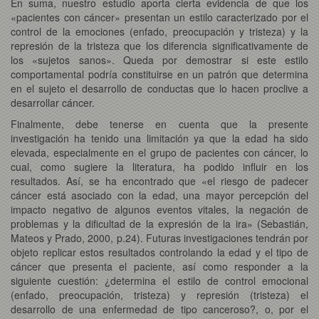
En suma, nuestro estudio aporta cierta evidencia de que los
«pacientes con cáncer» presentan un estilo caracterizado por el
control de la emociones (enfado, preocupación y tristeza) y la
represión de la tristeza que los diferencia significativamente de
los «sujetos sanos». Queda por demostrar si este estilo
comportamental podría constituirse en un patrón que determina
en el sujeto el desarrollo de conductas que lo hacen proclive a
desarrollar cáncer.
Finalmente, debe tenerse en cuenta que la presente
investigación ha tenido una limitación ya que la edad ha sido
elevada, especialmente en el grupo de pacientes con cáncer, lo
cual, como sugiere la literatura, ha podido influir en los
resultados. Así, se ha encontrado que «el riesgo de padecer
cáncer está asociado con la edad, una mayor percepción del
impacto negativo de algunos eventos vitales, la negación de
problemas y la dificultad de la expresión de la ira» (Sebastián,
Mateos y Prado, 2000, p.24). Futuras investigaciones tendrán por
objeto replicar estos resultados controlando la edad y el tipo de
cáncer que presenta el paciente, así como responder a la
siguiente cuestión: ¿determina el estilo de control emocional
(enfado, preocupación, tristeza) y represión (tristeza) el
desarrollo de una enfermedad de tipo canceroso?, o, por el