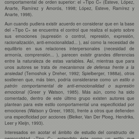
comportamental de orden superior: el «Tipo C» (Esteve, López,
Anarte, Ramírez y Amorós, 1998; López, Esteve, Ramírez y
Anarte, 1998).
Aun cuando pudiera existir acuerdo en considerar que en la base
del «Tipo C» se encuentra el control que realiza el sujeto sobre
sus emociones (supresión o control, represión, expresión,
racionalización, anti-emocionalidad... ), así como la necesidad de
equilibrio en sus relaciones interpersonales (necesidad de
armonía, comprensión... ), parecen existir grandes diferencias
entre la naturaleza de estas variables. Así, mientras que para
unos autores se trata de
mecanismos de defensa frente a la
ansiedad
(Temoshok y Dreher, 1992; Spielberger, 1988
a
), otros
sostienen que, más bien, podría considerarse como un
estilo o
patrón comportamental de anti-emocionalidad
o supresión
emocional
(Greer y Watson, 1985). Más aún, como ha sido
comentado, dentro de este último grupo existen autores que
plantean para este estilo comportamental una especificidad por
emociones (Watson y Greer, 1983), frente a otros que defienden
una especificidad por acciones (Bleiker, Van Der Ploeg, Hendriks,
Leer y Kleijn, 1993).
Interesados en acotar el ámbito de estudio del constructo de
personalidad «Tipo C», entendido éste como un estilo que