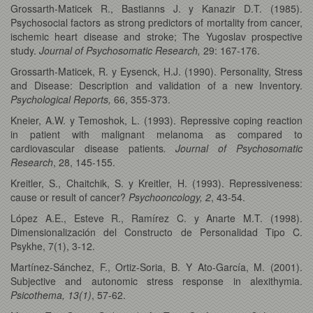
Grossarth-Maticek R., Bastianns J. y Kanazir D.T. (1985).
Psychosocial factors as strong predictors of mortality from cancer,
ischemic heart disease and stroke; The Yugoslav prospective
study.
Journal of Psychosomatic Research,
29: 167-176.
Grossarth-Maticek, R. y Eysenck, H.J. (1990). Personality, Stress
and Disease: Description and validation of a new Inventory.
Psychological Reports,
66, 355-373.
Kneier, A.W. y Temoshok, L. (1993). Repressive coping reaction
in patient with malignant melanoma as compared to
cardiovascular disease patients
. Journal of Psychosomatic
Research
, 28, 145-155.
Kreitler, S., Chaitchik, S. y Kreitler, H. (1993). Repressiveness:
cause or result of cancer?
Psychooncology, 2
, 43-54.
López A.E., Esteve R., Ramírez C. y Anarte M.T. (1998).
Dimensionalización del Constructo de Personalidad Tipo C.
Psykhe, 7(1), 3-12.
Martínez-Sánchez, F., Ortiz-Soria, B. Y Ato-García, M. (2001).
Subjective and autonomic stress response in alexithymia.
Psicothema, 13(1)
, 57-62.