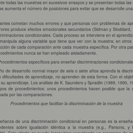
ente todas las muestras en sucesivos ensayos y se presentan todas las
e aumenta el número de posiciones para evitar que se desarrolle una 
ipantes cometan muchos errores y que personas con problemas de a
rores produce efectos emocionales secundarios (Sidman y Stoddard, 1
criminaciones condicionales. Cada proceso se interviene en el aprendi
manipula alguna variable que tiene que ver con la muestra; en otros
ección de cada comparación ante cada muestra específica. Por otra par
rocedimientos nunca se han empleado aisladamente.
Procedimientos específicos para enseñar discriminaciones condicionale
iño de desarrollo normal mayor de seis o siete años aprenda la discr
ificultades de aprendizaje, no aprenden de esta forma. Con el objet
su aprendizaje. Los análisis de K. Saunders y Spradlin (1989, 1990, 19
ipos de procedimientos: unos procedimientos hacen posible que la 
nada por las comparaciones.
Procedimientos que facilitan la discriminación de la muestra
señanza de una discriminación condicional en personas es la enseña
cedentes sobre igualación idéntica a la muestra (e.g., Parsons, y
970). Este efecto se puede lograr bien requiriendo un programa de r