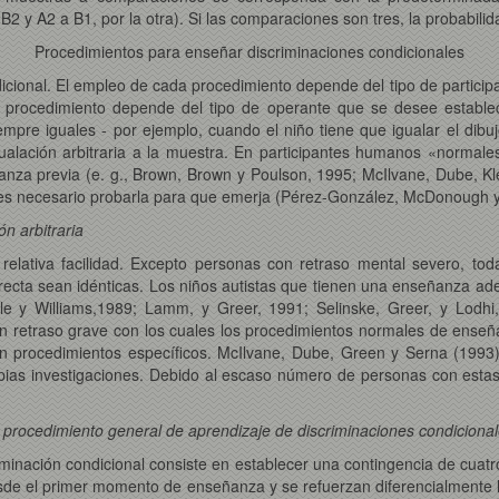
B2 y A2 a B1, por la otra). Si las comparaciones son tres, la probabilid
Procedimientos para enseñar discriminaciones condicionales
cional. El empleo de cada procedimiento depende del tipo de participa
l procedimiento depende del tipo de operante que se desee establec
mpre iguales - por ejemplo, cuando el niño tiene que igualar el dibuj
ualación arbitraria a la muestra. En participantes humanos «normales
nza previa (e. g., Brown, Brown y Poulson, 1995; McIlvane, Dube, Kl
 es necesario probarla para que emerja (Pérez-González, McDonough y
ón arbitraria
 relativa facilidad. Excepto personas con retraso mental severo, to
rrecta sean idénticas. Los niños autistas que tienen una enseñanza 
e y Williams,1989; Lamm, y Greer, 1991; Selinske, Greer, y Lodhi, 
on retraso grave con los cuales los procedimientos normales de enseñ
ten procedimientos específicos. McIlvane, Dube, Green y Serna (1993
opias investigaciones. Debido al escaso número de personas con est
 procedimiento general de aprendizaje de discriminaciones condiciona
minación condicional consiste en establecer una contingencia de cuat
sde el primer momento de enseñanza y se refuerzan diferencialmente l