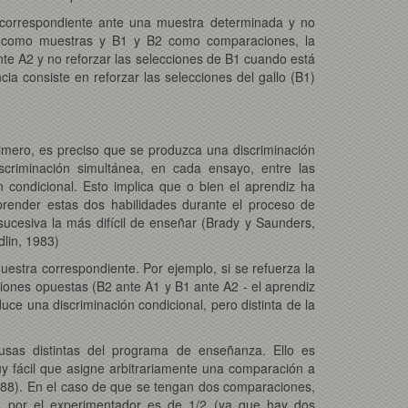
n correspondiente ante una muestra determinada y no
A2 como muestras y B1 y B2 como comparaciones, la
nte A2 y no reforzar las selecciones de B1 cuando está
cia consiste en reforzar las selecciones del gallo (B1)
rimero, es preciso que se produzca una discriminación
criminación simultánea, en cada ensayo, entre las
condicional. Esto implica que o bien el aprendiz ha
prender estas dos habilidades durante el proceso de
 sucesiva la más difícil de enseñar (Brady y Saunders,
lin, 1983)
estra correspondiente. Por ejemplo, si se refuerza la
iones opuestas (B2 ante A1 y B1 ante A2 - el aprendiz
ce una discriminación condicional, pero distinta de la
usas distintas del programa de enseñanza. Ello es
uy fácil que asigne arbitrariamente una comparación a
1988). En el caso de que se tengan dos comparaciones,
a por el experimentador es de 1/2 (ya que hay dos