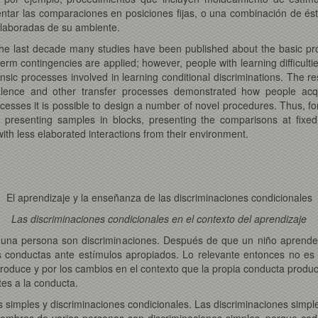
ntar las comparaciones en posiciones fijas, o una combinación de ést
laboradas de su ambiente.
the last decade many studies have been published about the basic proc
erm contingencies are applied; however, people with learning difficult
insic processes involved in learning conditional discriminations. The
alence and other transfer processes demonstrated how people acquire
esses it is possible to design a number of novel procedures. Thus, fo
, presenting samples in blocks, presenting the comparisons at fixed
with less elaborated interactions from their environment.
El aprendizaje y la enseñanza de las discriminaciones condicionales
Las discriminaciones condicionales en el contexto del aprendizaje
 una persona son discriminaciones. Después de que un niño aprend
 conductas ante estímulos apropiados. Lo relevante entonces no es l
roduce y por los cambios en el contexto que la propia conducta produc
es a la conducta.
s simples y discriminaciones condicionales. Las discriminaciones simp
 nombres de varias personas son discriminaciones simples, porque cad