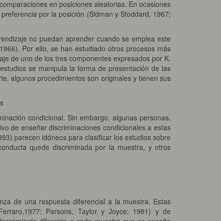
 comparaciones en posiciones aleatorias. En ocasiones
preferencia por la posición (Sidman y Stoddard, 1967;
prendizaje no puedan aprender cuando se emplea este
966). Por ello, se han estudiado otros procesos más
zaje de uno de los tres componentes expresados por K.
 estudios se manipula la forma de presentación de las
te, algunos procedimientos son originales y tienen sus
s
iminación condicional. Sin embargo, algunas personas,
ivo de enseñar discriminaciones condicionales a estas
93) parecen idóneos para clasificar los estudios sobre
conducta quede discriminada por la muestra, y otros
nza de una respuesta diferencial a la muestra. Estas
 Ferraro,1977; Parsons, Taylor y Joyce; 1981) y de
eforzamiento diferente a cada muestra que se enseña