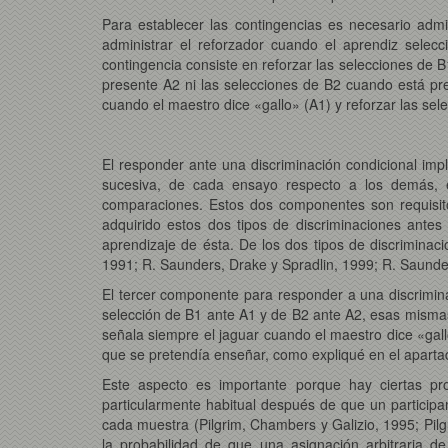
Para establecer las contingencias es necesario adm
administrar el reforzador cuando el aprendiz sel
contingencia consiste en reforzar las selecciones de 
presente A2 ni las selecciones de B2 cuando está prese
cuando el maestro dice «gallo» (A1) y reforzar las sel
El responder ante una discriminación condicional imp
sucesiva, de cada ensayo respecto a los demás, e
comparaciones. Estos dos componentes son requisito
adquirido estos dos tipos de discriminaciones ante
aprendizaje de ésta. De los dos tipos de discriminaci
1991; R. Saunders, Drake y Spradlin, 1999; R. Saunde
El tercer componente para responder a una discrimina
selección de B1 ante A1 y de B2 ante A2, esas mismas
señala siempre el jaguar cuando el maestro dice «gall
que se pretendía enseñar, como expliqué en el apartad
Este aspecto es importante porque hay ciertas pr
particularmente habitual después de que un participa
cada muestra (Pilgrim, Chambers y Galizio, 1995; Pil
la probabilidad de que una asignación arbitraria