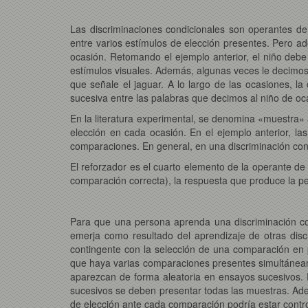
Las discriminaciones condicionales son operantes de
entre varios estímulos de elección presentes. Pero ad
ocasión. Retomando el ejemplo anterior, el niño debe
estímulos visuales. Además, algunas veces le decimos 
que señale el jaguar. A lo largo de las ocasiones, l
sucesiva entre las palabras que decimos al niño de oc
En la literatura experimental, se denomina «muestra»
elección en cada ocasión. En el ejemplo anterior, las
comparaciones. En general, en una discriminación cond
El reforzador es el cuarto elemento de la operante de
comparación correcta), la respuesta que produce la pe
Para que una persona aprenda una discriminación con
emerja como resultado del aprendizaje de otras discr
contingente con la selección de una comparación en 
que haya varias comparaciones presentes simultáneam
aparezcan de forma aleatoria en ensayos sucesivos. 
sucesivos se deben presentar todas las muestras. Adem
de elección ante cada comparación podría estar control