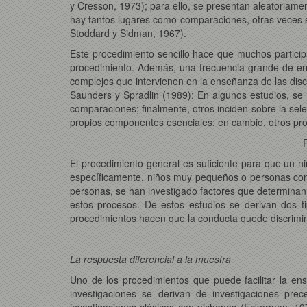
y Cresson, 1973); para ello, se presentan aleatoriam
hay tantos lugares como comparaciones, otras veces s
Stoddard y Sidman, 1967).
Este procedimiento sencillo hace que muchos partic
procedimiento. Además, una frecuencia grande de er
complejos que intervienen en la enseñanza de las dis
Saunders y Spradlin (1989): En algunos estudios, se 
comparaciones; finalmente, otros inciden sobre la sel
propios componentes esenciales; en cambio, otros p
El procedimiento general es suficiente para que un n
específicamente, niños muy pequeños o personas con d
personas, se han investigado factores que determinan 
estos procesos. De estos estudios se derivan dos t
procedimientos hacen que la conducta quede discrimi
La respuesta diferencial a la muestra
Uno de los procedimientos que puede facilitar la en
investigaciones se derivan de investigaciones pre
investigaciones clásicas con pichones (Eckerman, 1