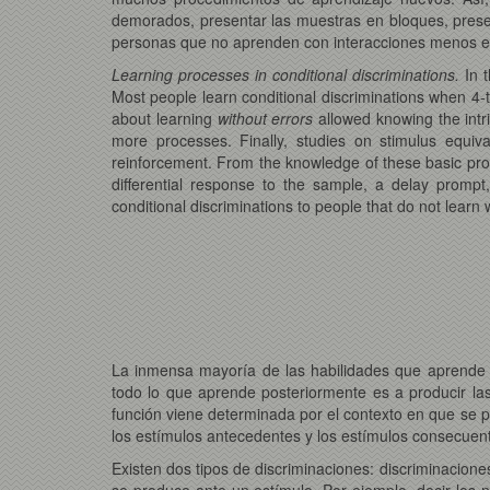
demorados, presentar las muestras en bloques, prese
personas que no aprenden con interacciones menos e
Learning processes in conditional discriminations.
In 
Most people learn conditional discriminations when 4-t
about learning
without errors
allowed knowing the intr
more processes. Finally, studies on stimulus equiv
reinforcement. From the knowledge of these basic proc
differential response to the sample, a delay prompt
conditional discriminations to people that do not learn 
La inmensa mayoría de las habilidades que aprende
todo lo que aprende posteriormente es a producir las
función viene determinada por el contexto en que se p
los estímulos antecedentes y los estímulos consecuent
Existen dos tipos de discriminaciones: discriminacione
se produce ante un estímulo. Por ejemplo, decir los