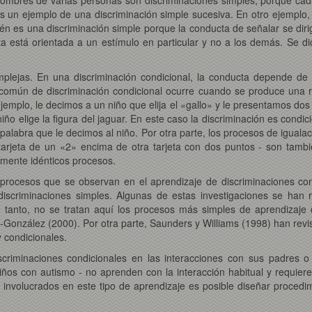
 un ejemplo de una discriminación simple sucesiva. En otro ejemplo, 
 es una discriminación simple porque la conducta de señalar se dirige
ta está orientada a un estímulo en particular y no a los demás. Se di
plejas. En una discriminación condicional, la conducta depende de l
común de discriminación condicional ocurre cuando se produce una re
jemplo, le decimos a un niño que elija el «gallo» y le presentamos dos fi
 niño elige la figura del jaguar. En este caso la discriminación es cond
a palabra que le decimos al niño. Por otra parte, los procesos de iguala
arjeta de un «2» encima de otra tarjeta con dos puntos - son tambié
lmente idénticos procesos.
e procesos que se observan en el aprendizaje de discriminaciones c
scriminaciones simples. Algunas de estas investigaciones se han re
lo tanto, no se tratan aquí los procesos más simples de aprendizaje
z-González (2000). Por otra parte, Saunders y Williams (1998) han re
 condicionales.
criminaciones condicionales en las interacciones con sus padres
iños con autismo - no aprenden con la interacción habitual y requie
 involucrados en este tipo de aprendizaje es posible diseñar proced