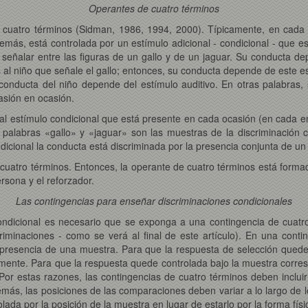
Operantes de cuatro términos
 cuatro términos (Sidman, 1986, 1994, 2000). Típicamente, en cada 
emás, está controlada por un estímulo adicional - condicional - que 
 señalar entre las figuras de un gallo y de un jaguar. Su conducta de
al niño que señale el gallo; entonces, su conducta depende de este est
a conducta del niño depende del estímulo auditivo. En otras palabras
asión en ocasión.
 al estímulo condicional que está presente en cada ocasión (en cada 
 palabras «gallo» y «jaguar» son las muestras de la discriminación co
icional la conducta está discriminada por la presencia conjunta de un
 cuatro términos. Entonces, la operante de cuatro términos está forma
rsona y el reforzador.
Las contingencias para enseñar discriminaciones condicionales
dicional es necesario que se exponga a una contingencia de cuatro 
iminaciones - como se verá al final de este artículo). En una conti
presencia de una muestra. Para que la respuesta de selección quede
ente. Para que la respuesta quede controlada bajo la muestra corre
Por estas razones, las contingencias de cuatro términos deben inclui
ás, las posiciones de las comparaciones deben variar a lo largo de lo
ada por la posición de la muestra en lugar de estarlo por la forma fís