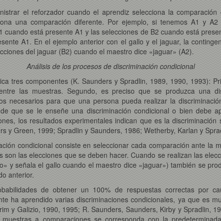
inistrar el reforzador cuando el aprendiz selecciona la comparació
ecciona una comparación diferente. Por ejemplo, si tenemos A1 y 
B1 cuando está presente A1 y las selecciones de B2 cuando está prese
nte A1. En el ejemplo anterior con el gallo y el jaguar, la contingen
ecciones del jaguar (B2) cuando el maestro dice «jaguar» (A2).
Análisis de los procesos de discriminación condicional
lica tres componentes (K. Saunders y Spradlin, 1989, 1990, 1993): P
ntre las muestras. Segundo, es preciso que se produzca una dis
s necesarios para que una persona pueda realizar la discriminación 
s de que se le enseñe una discriminación condicional o bien debe a
ones, los resultados experimentales indican que es la discriminación
rs y Green, 1999; Spradlin y Saunders, 1986; Wetherby, Karlan y Sprad
ción condicional consiste en seleccionar cada comparación ante la mu
 son las elecciones que se deben hacer. Cuando se realizan las elecc
o» y señala el gallo cuando el maestro dice «jaguar») también se produ
o anterior.
obabilidades de obtener un 100% de respuestas correctas por ca
nte ha aprendido varias discriminaciones condicionales, ya que es m
grim y Galizio, 1990, 1995; R. Saunders, Saunders, Kirby y Spradlin, 
 de muestras a comparaciones se corresponda con la predeterminad