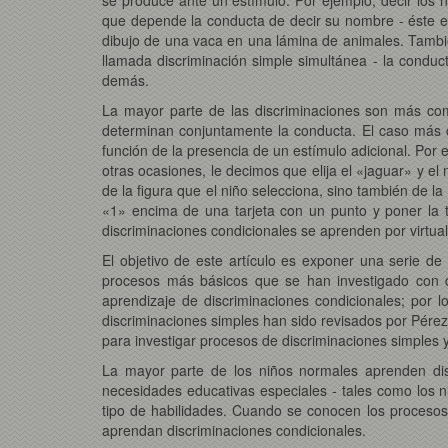
que depende la conducta de decir su nombre - éste es
dibujo de una vaca en una lámina de animales. También
llamada discriminación simple simultánea - la conduc
demás.
La mayor parte de las discriminaciones son más com
determinan conjuntamente la conducta. El caso más 
función de la presencia de un estímulo adicional. Por e
otras ocasiones, le decimos que elija el «jaguar» y el
de la figura que el niño selecciona, sino también de l
«1» encima de una tarjeta con un punto y poner la t
discriminaciones condicionales se aprenden por virtua
El objetivo de este artículo es exponer una serie d
procesos más básicos que se han investigado con di
aprendizaje de discriminaciones condicionales; por 
discriminaciones simples han sido revisados por Pére
para investigar procesos de discriminaciones simples y
La mayor parte de los niños normales aprenden dis
necesidades educativas especiales - tales como los n
tipo de habilidades. Cuando se conocen los procesos
aprendan discriminaciones condicionales.