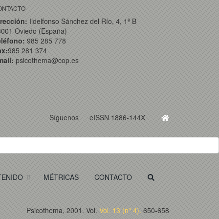
ONTACTO
rección:
Ildelfonso Sánchez del Río, 4, 1º B
3001 Oviedo (España)
eléfono:
985 285 778
ax:
985 281 374
ail:
psicothema@cop.es
Síguenos
eISSN 1886-144X
TENIDO
MÉTRICAS
CONTACTO
Psicothema, 2001. Vol.
Vol. 13 (nº 4).
650-658