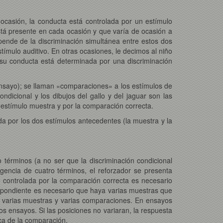
ocasión, la conducta está controlada por un estímulo
está presente en cada ocasión y que varía de ocasión a
pende de la discriminación simultánea entre estos dos
ímulo auditivo. En otras ocasiones, le decimos al niño
, su conducta está determinada por una discriminación
ensayo); se llaman «comparaciones» a los estímulos de
ndicional y los dibujos del gallo y del jaguar son las
 estímulo muestra y por la comparación correcta.
da por los dos estímulos antecedentes (la muestra y la
términos (a no ser que la discriminación condicional
ngencia de cuatro términos, el reforzador se presenta
 controlada por la comparación correcta es necesario
spondiente es necesario que haya varias muestras que
r varias muestras y varias comparaciones. En ensayos
s ensayos. Si las posiciones no variaran, la respuesta
ica de la comparación.