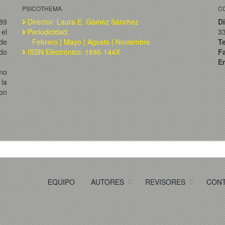
PSICOTHEMA
C
989
Director: Laura E. Gómez Sánchez
Di
el
Periodicidad:
3
de
Febrero | Mayo | Agosto | Noviembre
T
ado
ISSN Electrónico: 1886-144X
F
Em
omo
la
on
EQUIPO
AUTORES
REVISORES
CON