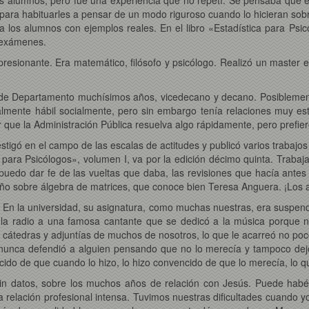
para habituarles a pensar de un modo riguroso cuando lo hicieran sob
los alumnos con ejemplos reales. En el libro «Estadística para Psi
s exámenes.
presionante. Era matemático, filósofo y psicólogo. Realizó un master
or de Departamento muchísimos años, vicedecano y decano. Posiblement
lmente hábil socialmente, pero sin embargo tenía relaciones muy est
que la Administración Pública resuelva algo rápidamente, pero prefiero
tigó en el campo de las escalas de actitudes y publicó varios trabajo
ca para Psicólogos», volumen I, va por la edición décimo quinta. Trab
 puedo dar fe de las vueltas que daba, las revisiones que hacía antes
ueño sobre álgebra de matrices, que conoce bien Teresa Anguera. ¡Los a
En la universidad, su asignatura, como muchas nuestras, era suspend
r la radio a una famosa cantante que se dedicó a la música porque n
átedras y adjuntías de muchos de nosotros, lo que le acarreó no poc
 nunca defendió a alguien pensando que no lo merecía y tampoco dejó
ncido de que cuando lo hizo, lo hizo convencido de que lo merecía, lo
sin datos, sobre los muchos años de relación con Jesús. Puede ha
relación profesional intensa. Tuvimos nuestras dificultades cuando 