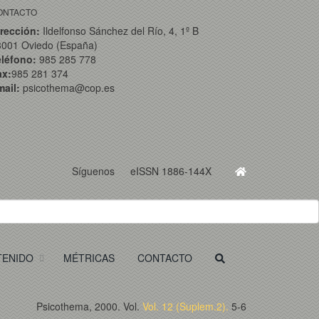
ONTACTO
rección:
Ildelfonso Sánchez del Río, 4, 1º B
3001 Oviedo (España)
eléfono:
985 285 778
ax:
985 281 374
ail:
psicothema@cop.es
Síguenos
eISSN 1886-144X
TENIDO
MÉTRICAS
CONTACTO
Psicothema, 2000. Vol.
Vol. 12 (Suplem.2).
5-6