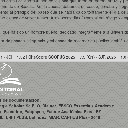
ás de su calidad humana es lo poco que tardó en perdonar. Muy pront
monte de Boadilla. Venia a casa, dábamos un paseo, cenaba y luego 
entó al principio del paseo que se había caído tontamente el día de 
to estuvo de volver a caer. A los pocos días fuimos al neurólogo y e
sús, que ha sido un hombre bueno, dedicado íntegramente a la univer
iera de pasada mi aprecio y mi deseo de recordar en público también 
.1 · JCI = 1.32 |
CiteScore SCOPUS 2025
= 7.3 (Q1) · SJR 2025 = 1.0
os de documentación:
ogle Scholar, SciELO, Dialnet, EBSCO Essentials Academic
t, Psicodoc, Pubpsych, Fuente Académica Plus, IBZ
SE, ERIH PLUS, Latindex, MIAR, CARHUS Plus+ 2018,