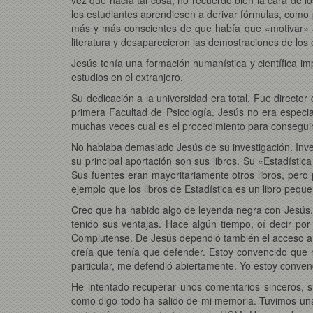
los estudiantes aprendiesen a derivar fórmulas, como 
más y más conscientes de que había que «motivar» a 
literatura y desaparecieron las demostraciones de lo
Jesús tenía una formación humanística y científica im
estudios en el extranjero.
Su dedicación a la universidad era total. Fue direct
primera Facultad de Psicología. Jesús no era especia
muchas veces cual es el procedimiento para conseguir 
No hablaba demasiado Jesús de su investigación. Inves
su principal aportación son sus libros. Su «Estadísti
Sus fuentes eran mayoritariamente otros libros, pero
ejemplo que los libros de Estadística es un libro peq
Creo que ha habido algo de leyenda negra con Jesús. 
tenido sus ventajas. Hace algún tiempo, oí decir po
Complutense. De Jesús dependió también el acceso a c
creía que tenía que defender. Estoy convencido que
particular, me defendió abiertamente. Yo estoy conve
He intentado recuperar unos comentarios sinceros, 
como digo todo ha salido de mi memoria. Tuvimos una 