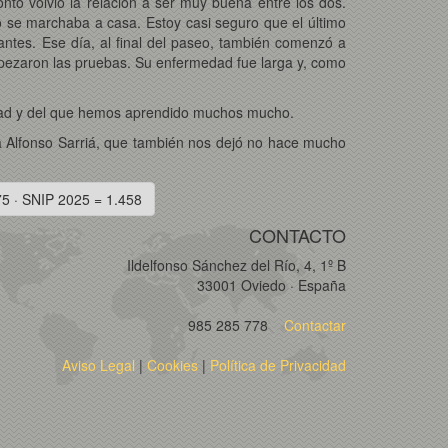
o volvió la relación a ser muy buena entre los dos.
se marchaba a casa. Estoy casi seguro que el último
antes. Ese día, al final del paseo, también comenzó a
mpezaron las pruebas. Su enfermedad fue larga y, como
sidad y del que hemos aprendido muchos mucho.
a Alfonso Sarriá, que también nos dejó no hace mucho
75 · SNIP 2025 = 1.458
CONTACTO
Ildelfonso Sánchez del Río, 4, 1º B
33001 Oviedo · España
985 285 778
Contactar
Aviso Legal
|
Cookies
|
Política de Privacidad