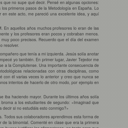
es que no supe qué decir. Pensé en algunas opciones:
os los primeros pasos de la Metodología en España. Lo
r en este acto, me pareció una excelente idea, y aquí
AM. En aquellos años muchos profesores lo eran de las
mente y los profesores eran pocos y cobraban menos.
n muy poco precisos. Recuerdo que el día del examen
o resolver.
mpañero que tenía a mi izquierda. Jesús solía anotar
í empecé yo también. En primer lugar, Javier Tejedor me
uese a la Complutense. Una importante consecuencia de
odológicas relacionadas con otras disciplinas, como
é con él varias veces lo anterior y creo que nunca se
unos intentos de hacerlo de otro modo, por ejemplo en
e iba haciendo mayor. Durante los últimos años solía
a broma a los estudiantes de segundo: «Imaginad que
a decir si no estudiáis esto conmigo?»
nes. Todos sus colaboradores aprendimos esta forma de
r de la binomial. Comenté en clase que era la primera
a bueno justificar las afirmaciones, no tanto para que