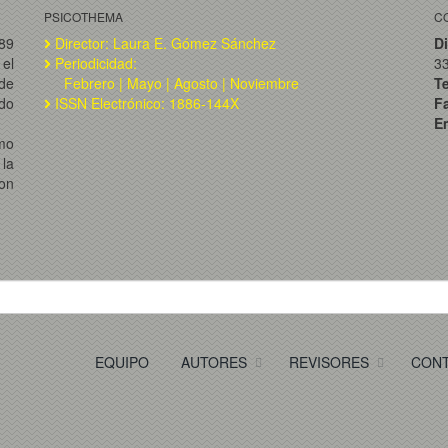
PSICOTHEMA
C
989
Director: Laura E. Gómez Sánchez
Di
el
Periodicidad:
3
de
Febrero | Mayo | Agosto | Noviembre
T
ado
ISSN Electrónico: 1886-144X
F
Em
omo
la
on
EQUIPO
AUTORES
REVISORES
CON