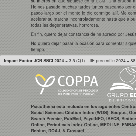
su interés en que siguiese en la UCM. Una prueba m
Hemos pasado muchas tardes juntos paseando por el 
paseo largo por el monte lo dio conmigo allí. Me com
acelerar su marcha incontroladamente hasta que a pun
todas las degenerativas, horrorosa.
En fin, quiero dejar constancia de mi aprecio por Je
No quiero dejar pasar la ocasión para comentar siqu
tiempo.
Impact Factor JCR SSCI 2024
= 3.5 (Q1) · JIF percentile 2024 = 88
Psicothema está incluida en los siguientes Centr
Social Sciences Citation Index (WOS), Scopus, Go
Search Premier, PubMed, PsycINFO, IBECS, Redine
Online, Periodicals Index Online, MEDLINE, EMBA
Rebiun, DOAJ, & Crossref.