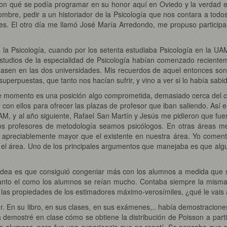
aron qué se podía programar en su honor aquí en Oviedo y la verdad 
ombre, pedir a un historiador de la Psicología que nos contara a tod
es. El otro día me llamó José María Arredondo, me propuso participa
 la Psicología, cuando por los setenta estudiaba Psicología en la U
studios de la especialidad de Psicología habían comenzado reciente
sen en las dos universidades. Mis recuerdos de aquel entonces so
erpuestas, que tanto nos hacían sufrir, y vino a ver si lo había sabid
e momento es una posición algo comprometida, demasiado cerca del co
r con ellos para ofrecer las plazas de profesor que iban saliendo. As
AM, y al año siguiente, Rafael San Martín y Jesús me pidieron que f
os profesores de metodología seamos psicólogos. En otras áreas met
s apreciablemente mayor que el existente en nuestra área. Yo coment
en el área. Uno de los principales argumentos que manejaba es que alg
 idea es que consiguió congeniar más con los alumnos a medida que s
 tanto el como los alumnos se reían mucho. Contaba siempre la mism
r las propiedades de los estimadores máximo-verosímiles, ¿qué le vais 
gor. En su libro, en sus clases, en sus exámenes,.. había demostracio
demostré en clase cómo se obtiene la distribución de Poisson a parti
os alumnos, pero fue una experiencia que no repetí. Se pensaba que er