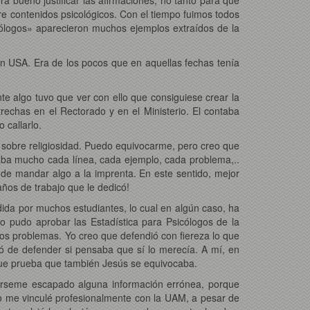
re contenidos psicológicos. Con el tiempo fuimos todos
cólogos» aparecieron muchos ejemplos extraídos de la
 en USA. Era de los pocos que en aquellas fechas tenía
e algo tuvo que ver con ello que consiguiese crear la
rechas en el Rectorado y en el Ministerio. El contaba
 callarlo.
s sobre religiosidad. Puedo equivocarme, pero creo que
ajaba mucho cada línea, cada ejemplo, cada problema,..
 de mandar algo a la imprenta. En este sentido, mejor
ños de trabajo que le dedicó!
ida por muchos estudiantes, lo cual en algún caso, ha
o pudo aprobar las Estadística para Psicólogos de la
os problemas. Yo creo que defendió con fiereza lo que
 de defender si pensaba que sí lo merecía. A mí, en
 que prueba que también Jesús se equivocaba.
bérseme escapado alguna información errónea, porque
yo me vinculé profesionalmente con la UAM, a pesar de