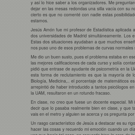
y así lo hice saber a los organizadores. Me pregunt
dejar en las mesas redondas una silla vacía con su n
cierto es que no comenté con nadie estas posibilidad
estamos.
Jesús Amón fue mi profesor de Estadística aplicada a
dos universidades de Madrid simultáneamente. Los e
Estas dos situaciones ayudaban a que muchos enseña
nos puso uno de esos problemas de curvas normales sup
Me dio un buen susto, pues el problema estaba en es
las mejores calificaciones de cada curso y solía conta
pidió que entrase de ayudante de psicometría en la U
esta forma de reclutamiento es que la mayoría de l
Biología, Medicina,.. el porcentaje de matemáticos e
arrepintió de haber introducido a tantos psicólogos 
la UAM, resultaron en un rotundo fracaso.
En clase, no creo que fuese un docente especial. Mi
decir que lo pasaba realmente bien en clase, y que
vais en el metro y alguien se acerca y os pregunta po
Un rasgo característico de Jesús a destacar es su ri
hacer las cosas y recuerdo mi emoción cuando un día 
vez que hacía tal cosa, no recuerdo bien la cara de l