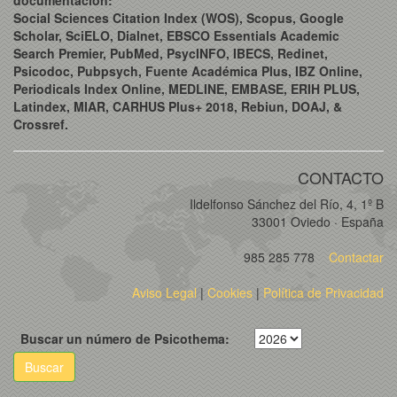
Social Sciences Citation Index (WOS), Scopus, Google
Scholar, SciELO, Dialnet, EBSCO Essentials Academic
Search Premier, PubMed, PsycINFO, IBECS, Redinet,
Psicodoc, Pubpsych, Fuente Académica Plus, IBZ Online,
Periodicals Index Online, MEDLINE, EMBASE, ERIH PLUS,
Latindex, MIAR, CARHUS Plus+ 2018, Rebiun, DOAJ, &
Crossref.
CONTACTO
Ildelfonso Sánchez del Río, 4, 1º B
33001 Oviedo · España
985 285 778
Contactar
Aviso Legal
|
Cookies
|
Política de Privacidad
Buscar un número de Psicothema:
Buscar