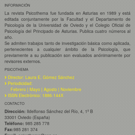
INFORMACIÓN
La revista Psicothema fue fundada en Asturias en 1989 y está
editada conjuntamente por la Facultad y el Departamento de
Psicología de la Universidad de Oviedo y el Colegio Oficial de
Psicología del Principado de Asturias. Publica cuatro números al
año.
Se admiten trabajos tanto de investigación básica como aplicada,
pertenecientes a cualquier ámbito de la Psicología, que
previamente a su publicación son evaluados anónimamente por
revisores externos.
PSICOTHEMA
Director: Laura E. Gómez Sánchez
Periodicidad:
Febrero | Mayo | Agosto | Noviembre
ISSN Electrónico: 1886-144X
CONTACTO
Dirección:
Ildelfonso Sánchez del Río, 4, 1º B
33001 Oviedo (España)
Teléfono:
985 285 778
Fax:
985 281 374