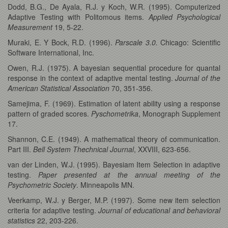
Dodd, B.G., De Ayala, R.J. y Koch, W.R. (1995). Computerized
Adaptive Testing with Politomous items.
Applied Psychological
Measurement
19, 5-22.
Muraki, E. Y Bock, R.D. (1996).
Parscale 3.0.
Chicago: Scientific
Software International, Inc.
Owen, R.J. (1975). A bayesian sequential procedure for quantal
response in the context of adaptive mental testing.
Journal of the
American Statistical Association
70, 351-356.
Samejima, F. (1969). Estimation of latent ability using a response
pattern of graded scores.
Pyschometrika
, Monograph Supplement
17.
Shannon, C.E. (1949). A mathematical theory of communication.
Part III.
Bell System Thechnical Journal
, XXVIII, 623-656.
van der Linden, W.J. (1995). Bayesiam Item Selection in adaptive
testing.
Paper presented at the annual meeting of the
Psychometric Society
. Minneapolis MN.
Veerkamp, W.J. y Berger, M.P. (1997). Some new item selection
criteria for adaptive testing.
Journal of educational and behavioral
statistics
22, 203-226.