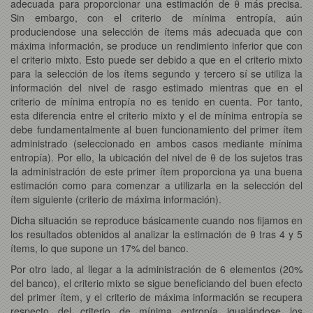
adecuada para proporcionar una estimación de θ más precisa.
Sin embargo, con el criterio de mínima entropía, aún
produciendose una selección de ítems más adecuada que con
máxima información, se produce un rendimiento inferior que con
el criterio mixto. Esto puede ser debido a que en el criterio mixto
para la selección de los ítems segundo y tercero sí se utiliza la
información del nivel de rasgo estimado mientras que en el
criterio de mínima entropía no es tenido en cuenta. Por tanto,
esta diferencia entre el criterio mixto y el de mínima entropía se
debe fundamentalmente al buen funcionamiento del primer ítem
administrado (seleccionado en ambos casos mediante mínima
entropía). Por ello, la ubicación del nivel de θ de los sujetos tras
la administración de este primer ítem proporciona ya una buena
estimación como para comenzar a utilizarla en la selección del
ítem siguiente (criterio de máxima información).
Dicha situación se reproduce básicamente cuando nos fijamos en
los resultados obtenidos al analizar la estimación de θ tras 4 y 5
ítems, lo que supone un 17% del banco.
Por otro lado, al llegar a la administración de 6 elementos (20%
del banco), el criterio mixto se sigue beneficiando del buen efecto
del primer ítem, y el criterio de máxima información se recupera
respecto del criterio de mínima entropía igualándose los