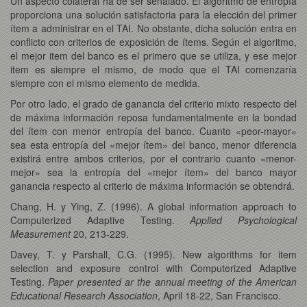
Un aspecto colateral ha de ser señalado. El algoritmo de entropía
proporciona una solución satisfactoria para la elección del primer
ítem a administrar en el TAI. No obstante, dicha solución entra en
conflicto con criterios de exposición de ítems. Según el algoritmo,
el mejor item del banco es el primero que se utiliza, y ese mejor
item es siempre el mismo, de modo que el TAI comenzaría
siempre con el mismo elemento de medida.
Por otro lado, el grado de ganancia del criterio mixto respecto del
de máxima información reposa fundamentalmente en la bondad
del ítem con menor entropía del banco. Cuanto «peor-mayor»
sea esta entropía del «mejor ítem» del banco, menor diferencia
existirá entre ambos criterios, por el contrario cuanto «menor-
mejor» sea la entropía del «mejor ítem» del banco mayor
ganancia respecto al criterio de máxima información se obtendrá.
Chang, H. y Ying, Z. (1996). A global information approach to
Computerized Adaptive Testing.
Applied Psychological
Measurement
20, 213-229.
Davey, T. y Parshall, C.G. (1995). New algorithms for item
selection and exposure control with Computerized Adaptive
Testing.
Paper presented ar the annual meeting of the American
Educational Research Association
, April 18-22, San Francisco.