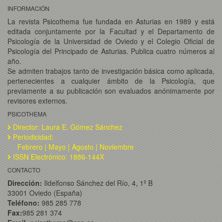
INFORMACIÓN
La revista Psicothema fue fundada en Asturias en 1989 y está
editada conjuntamente por la Facultad y el Departamento de
Psicología de la Universidad de Oviedo y el Colegio Oficial de
Psicología del Principado de Asturias. Publica cuatro números al
año.
Se admiten trabajos tanto de investigación básica como aplicada,
pertenecientes a cualquier ámbito de la Psicología, que
previamente a su publicación son evaluados anónimamente por
revisores externos.
PSICOTHEMA
Director: Laura E. Gómez Sánchez
Periodicidad:
Febrero | Mayo | Agosto | Noviembre
ISSN Electrónico: 1886-144X
CONTACTO
Dirección:
Ildelfonso Sánchez del Río, 4, 1º B
33001 Oviedo (España)
Teléfono:
985 285 778
Fax:
985 281 374