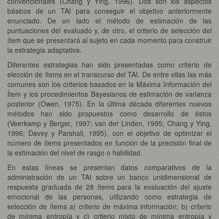
convencionales (Chang y Ying, 1996). Dos son los aspectos
básicos de un TAI para conseguir el objetivo anteriormente
enunciado. De un lado el método de estimación de las
puntuaciones del evaluado y, de otro, el criterio de selección del
ítem que se presentará al sujeto en cada momento para construir
la estrategia adaptativa.
Diferentes estrategias han sido presentadas como criterio de
elección de ítems en el transcurso del TAI. De entre ellas las más
comunes son los criterios basados en la Máxima Información del
Ítem y los procedimientos Bayesianos de estimación de varianza
posterior (Owen, 1975). En la última década diferentes nuevos
métodos han sido propuestos como desarrollo de éstos
(Veerkamp y Berger, 1997; van der Linden, 1995; Chang y Ying,
1996; Davey y Parshall, 1995), con el objetivo de optimizar el
número de ítems presentados en función de la precisión final de
la estimación del nivel de rasgo o habilidad.
En estas líneas se presentan datos comparativos de la
administración de un TAI sobre un banco unidimensional de
respuesta graduada de 28 ítems para la evaluación del ajuste
emocional de las personas, utilizando como estrategia de
selección de ítems a) criterio de máxima información; b) criterio
de mínima entropía y c) criterio mixto de mínima entropía y