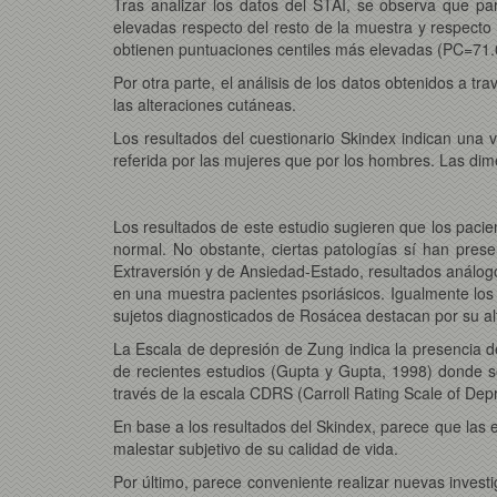
Tras analizar los datos del STAI, se observa que p
elevadas respecto del resto de la muestra y respecto
obtienen puntuaciones centiles más elevadas (PC=71.
Por otra parte, el análisis de los datos obtenidos a 
las alteraciones cutáneas.
Los resultados del cuestionario Skindex indican una v
referida por las mujeres que por los hombres. Las dime
Los resultados de este estudio sugieren que los pacie
normal. No obstante, ciertas patologías sí han pres
Extraversión y de Ansiedad-Estado, resultados análogo
en una muestra pacientes psoriásicos. Igualmente los 
sujetos diagnosticados de Rosácea destacan por su a
La Escala de depresión de Zung indica la presencia 
de recientes estudios (Gupta y Gupta, 1998)
donde s
través de la escala CDRS (Carroll Rating Scale of Dep
En base a los resultados del Skindex, parece que las e
malestar subjetivo de su calidad de vida.
Por último, parece conveniente realizar nuevas invest