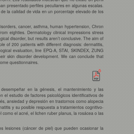
han presentado perfiles peculiares en algunas escalas.
e la calidad de vida en un porcentaje elevado de los
 disorders, cancer, asthma, human hypertension, Chron
from eighties. Dermatology clinical impressions stress
cal disorder, but results aren’t conclusive. The aim of
le of 200 patients with different diagnosis: dermatitis,
chological evaluation, line EPQ-A, STAI, SKINDEX, ZUNG
eir skin disorder development. We can conclude that
 some questionnaires.
n desempeñar en la génesis, el mantenimiento y las
el estudio de factores psicológicos identificativos de
trés, ansiedad y depresión en trastornos como alopecia
atitis y su posible respuesta a tratamientos cognitivo-
como el acné, el lichen ruber planus, la rosácea o las
s lesiones (cáncer de piel) que pueden ocasionar la