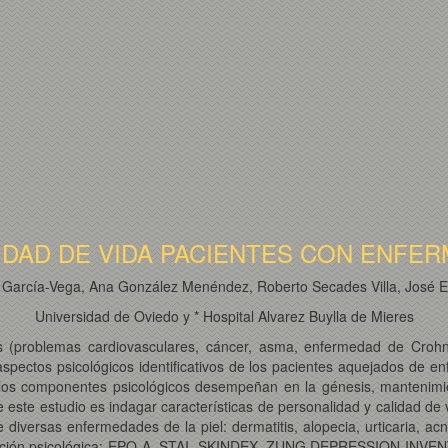
LIDAD DE VIDA PACIENTES CON ENF
arcía-Vega, Ana González Menéndez, Roberto Secades Villa, José Erra
Universidad de Oviedo y * Hospital Alvarez Buylla de Mieres
as (problemas cardiovasculares, cáncer, asma, enfermedad de Crohn, 
spectos psicológicos identificativos de los pacientes aquejados de en
los componentes psicológicos desempeñan en la génesis, mantenimie
e este estudio es indagar características de personalidad y calidad de 
versas enfermedades de la piel: dermatitis, alopecia, urticaria, acné
aluación psicológica: EPQ-A, STAI, SKINDEX, ZUNG DEPRESSION INVENTO