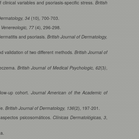
of clinical variables and psoriasis-specific stress.
British
 Dermatology, 34
(10)
,
700-703.
 Venereologic, 77
(4), 296-298.
ermatitis and psoriasis.
British Journal of Dermatology,
nd validation of two different methods.
British Journal of
c eczema.
British Journal of Medical Psychologic, 62
(3
)
,
llow-up cohort.
Journal American of the Academic of
fe.
British Journal of Dermatology, 136
(2), 197-201.
s aspectos psicosomáticos.
Clínicas Dermatológicas, 3
,
a.