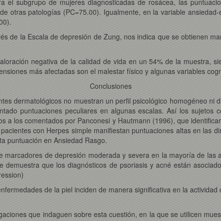
ara el subgrupo de mujeres diagnosticadas de rosácea, las puntuaci
 de otras patologías (PC=75.00). Igualmente, en la variable ansiedad-
00).
través de la Escala de depresión de Zung, nos indica que se obtienen
aloración negativa de la calidad de vida en un 54% de la muestra, si
nsiones más afectadas son el malestar físico y algunas variables cogni
Conclusiones
ntes dermatológicos no muestran un perfil psicológico homogéneo ni d
entado puntuaciones peculiares en algunas escalas. Así los sujetos
s a los comentados por Panconesi y Hautmann (1996), que identificaro
pacientes con Herpes simple manifiestan puntuaciones altas en las di
lta puntuación en Ansiedad Rasgo.
de marcadores de depresión moderada y severa en la mayoría de las a
e demuestra que los diagnósticos de psoriasis y acné están asociad
ression)
nfermedades de la piel inciden de manera significativa en la actividad 
igaciones que indaguen sobre esta cuestión, en la que se utilicen mue