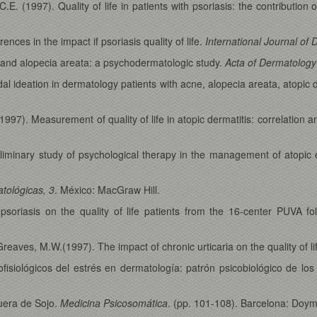
C.E. (1997). Quality of life in patients with psoriasis: the contribution 
ces in the impact if psoriasis quality of life.
International Journal of
 and alopecia areata: a psychodermatologic study.
Acta of Dermatology
l ideation in dermatology patients with acne, alopecia areata, atopic d
1997). Measurement of quality of life in atopic dermatitis: correlation a
reliminary study of psychological therapy in the management of atopi
tológicas, 3
. México: MacGraw Hill.
soriasis on the quality of life patients from the 16-center PUVA fo
Greaves, M.W.(1997). The impact of chronic urticaria on the quality of li
isiológicos del estrés en dermatología: patrón psicobiológico de lo
uera de Sojo.
Medicina Psicosomática
. (pp. 101-108). Barcelona: Doym