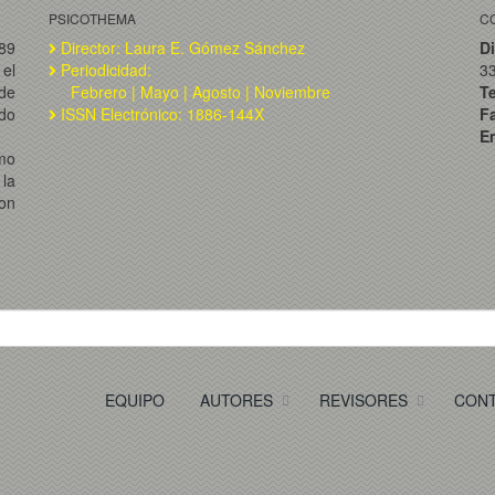
PSICOTHEMA
C
989
Director: Laura E. Gómez Sánchez
Di
el
Periodicidad:
3
de
Febrero | Mayo | Agosto | Noviembre
T
ado
ISSN Electrónico: 1886-144X
F
Em
omo
la
on
EQUIPO
AUTORES
REVISORES
CON