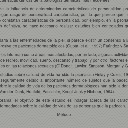
e la influencia de determinadas características de personalidad p
gún rasgo de personalidad característico, por lo que parece que n
constatan características de personalidad, por ejemplo, en la psorias
n definitiva, se hace necesario realizar estudios bien controlados 
aria a las enfermedades de la piel, si parece existir un consenso a l
presiva en pacientes dermatológicos (Gupta, et al., 1997; Faúndez y S
dios informan como áreas más afectadas, por un lado, algunas actividad
s de recreo, movilidad, sueño, descanso y trabajo; y por otro, factores
nes en las relaciones sexuales (O`Donell, Lawlor, Simpson, Morgan y 
tudios sobre calidad de vida ha sido la psoriasis (Finlay y Coles, 1
, seguramente debido al importante número de sujetos que la padecen
re la calidad de vida de los pacientes dermatológicos han sido la dem
(Van der Donk, Hunfeld, Passchier, Knegt-Junk y Nieboer, 1994).
rama, el objetivo de este estudio es indagar acerca de las caract
nfermedades sobre la calidad de vida de las personas que la padecen.
Método