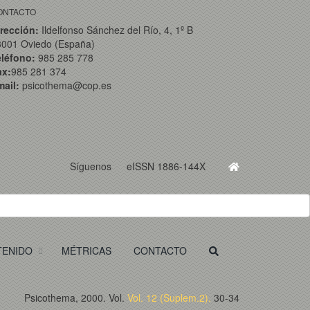
ONTACTO
rección:
Ildelfonso Sánchez del Río, 4, 1º B
3001 Oviedo (España)
eléfono:
985 285 778
ax:
985 281 374
ail:
psicothema@cop.es
Síguenos
eISSN 1886-144X
TENIDO
MÉTRICAS
CONTACTO
Psicothema, 2000. Vol.
Vol. 12 (Suplem.2).
30-34