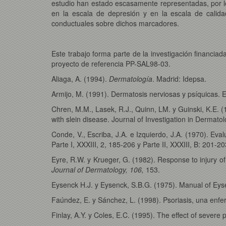
estudio han estado escasamente representadas, por lo 
en la escala de depresión y en la escala de calida
conductuales sobre dichos marcadores.
Este trabajo forma parte de la investigación financiad
proyecto de referencia PP-SAL98-03.
Aliaga, A. (1994).
Dermatología
. Madrid: Idepsa.
Armijo, M. (1991). Dermatosis nerviosas y psíquicas. 
Chren, M.M., Lasek, R.J., Quinn, LM. y Guinski, K.E. (1
with slein disease. Journal of Investigation in Dermato
Conde, V., Escriba, J.A. e Izquierdo, J.A. (1970). Ev
Parte I, XXXIII, 2, 185-206 y Parte II, XXXIII, B: 201-20
Eyre, R.W. y Krueger, G. (1982). Response to injury of
Journal of Dermatology, 106,
153.
Eysenck H.J. y Eysenck, S.B.G. (1975). Manual of Eys
Faúndez, E. y Sánchez, L. (1998). Psoriasis, una en
Finlay, A.Y. y Coles, E.C. (1995). The effect of severe p