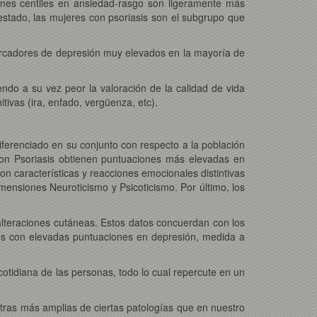
ones centiles en ansiedad-rasgo son ligeramente más
estado, las mujeres con psoriasis son el subgrupo que
 marcadores de depresión muy elevados en la mayoría de
endo a su vez peor la valoración de la calidad de vida
tivas (ira, enfado, vergüenza, etc).
iferenciado en su conjunto con respecto a la población
 con Psoriasis obtienen puntuaciones más elevadas en
n características y reacciones emocionales distintivas
mensiones Neuroticismo y Psicoticismo. Por último, los
lteraciones cutáneas. Estos datos concuerdan con los
os con elevadas puntuaciones en depresión, medida a
cotidiana de las personas, todo lo cual repercute en un
stras más amplias de ciertas patologías que en nuestro