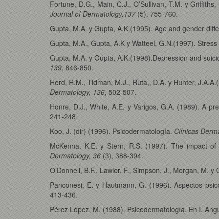
Fortune, D.G., Main, C.J., O’Sullivan, T.M. y Griffiths, 
Journal of Dermatology,137
(5), 755-760.
Gupta, M.A. y Gupta, A.K.(1995). Age and gender differen
Gupta, M.A., Gupta, A.K y Watteel, G.N.(1997). Stress
Gupta, M.A. y Gupta, A.K.(1998).Depression and suicida
139
, 846-850.
Herd, R.M., Tidman, M.J., Ruta,, D.A. y Hunter, J.A.A.(
Dermatology, 136
, 502-507.
Honre, D.J., White, A.E. y Varigos, G.A. (1989). A p
241-248.
Koo, J. (dir) (1996). Psicodermatología.
Clínicas Derma
McKenna, K.E. y Stern, R.S. (1997). The impact of p
Dermatology, 36
(3), 388-394.
O’Donnell, B.F., Lawlor, F., Simpson, J., Morgan, M. y 
Panconesi, E. y Hautmann, G. (1996). Aspectos psicof
413-436.
Pérez López, M. (1988). Psicodermatología. En I. Ang