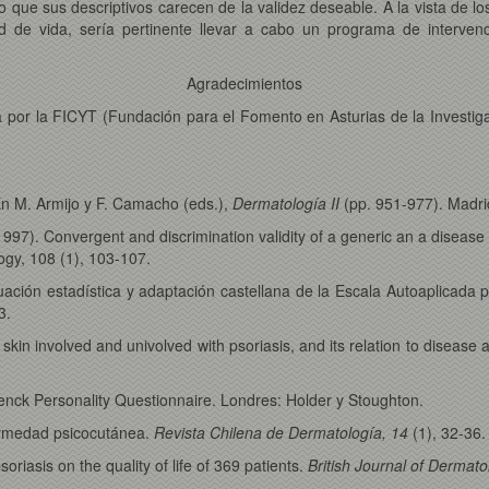
que sus descriptivos carecen de la validez deseable. A la vista de lo
d de vida, sería pertinente llevar a cabo un programa de intervenci
Agradecimientos
a por la FICYT (Fundación para el Fomento en Asturias de la Investiga
En M. Armijo y F. Camacho (eds.),
Dermatología II
(pp. 951-977). Madri
997). Convergent and discrimination validity of a generic an a disease sp
logy, 108 (1), 103-107.
aluación estadística y adaptación castellana de la Escala Autoaplicada
3.
 skin involved and univolved with psoriasis, and its relation to disease
enck Personality Questionnaire. Londres: Holder y Stoughton.
fermedad psicocutánea.
Revista Chilena de Dermatología, 14
(1), 32-36.
soriasis on the quality of life of 369 patients.
British Journal of Dermato