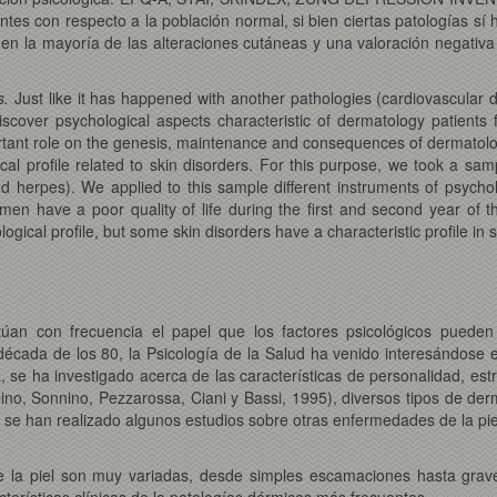
tes con respecto a la población normal, si bien ciertas patologías sí 
 la mayoría de las alteraciones cutáneas y una valoración negativa d
s.
Just like it has happened with another pathologies (cardiovascular
scover psychological aspects characteristic of dermatology patients 
tant role on the genesis, maintenance and consequences of dermatologi
ical profile related to skin disorders. For this purpose, we took a samp
 and herpes). We applied to this sample different instruments of psy
have a poor quality of life during the first and second year of th
gical profile, but some skin disorders have a characteristic profile in
túan con frecuencia el papel que los factores psicológicos puede
cada de los 80, la Psicología de la Salud ha venido interesándose en 
 se ha investigado acerca de las características de personalidad, es
no, Sonnino, Pezzarossa, Ciani y Bassi, 1995), diversos tipos de derm
se han realizado algunos estudios sobre otras enfermedades de la piel 
e la piel son muy variadas, desde simples escamaciones hasta grave
terísticas clínicas de la patologías dérmicas más frecuentes.