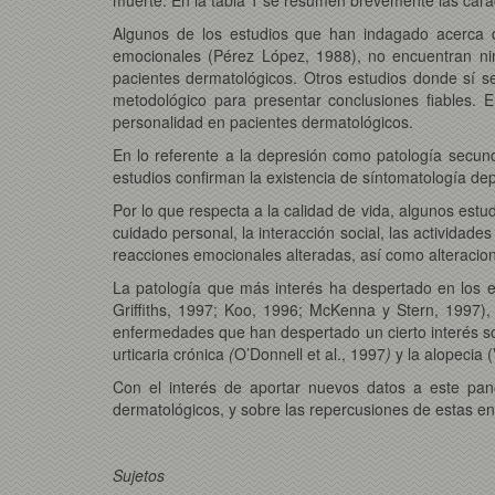
Algunos de los estudios que han indagado acerca d
emocionales (Pérez López, 1988), no encuentran nin
pacientes dermatológicos. Otros estudios donde sí se 
metodológico para presentar conclusiones fiables. E
personalidad en pacientes dermatológicos.
En lo referente a la depresión como patología secund
estudios confirman la existencia de síntomatología de
Por lo que respecta a la calidad de vida, algunos estu
cuidado personal, la interacción social, las actividade
reacciones emocionales alteradas, así como alteracio
La patología que más interés ha despertado en los es
Griffiths, 1997; Koo, 1996; McKenna y Stern, 1997)
enfermedades que han despertado un cierto interés sob
urticaria crónica
(
O’Donnell et al., 1997
)
y la alopecia 
Con el interés de aportar nuevos datos a este pano
dermatológicos, y sobre las repercusiones de estas e
Sujetos