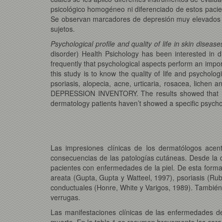
psicológico homogéneo ni diferenciado de estos pacien
Se observan marcadores de depresión muy elevados en
sujetos.
Psychological profile and quality of life in skin disease
disorder) Health Psichology has been interested in di
frequently that psychological aspects perform an impor
this study is to know the quality of life and psycholog
psoriasis, alopecia, acne, urticaria, rosacea, lichen
DEPRESSION INVENTORY. The results showed that men 
dermatology patients haven’t showed a specific psycholo
Las impresiones clínicas de los dermatólogos acen
consecuencias de las patologías cutáneas. Desde la dé
pacientes con enfermedades de la piel. De esta forma,
areata (Gupta, Gupta y Watteel, 1997), psoriasis (Rubi
conductuales (Honre, White y Varigos, 1989). También 
verrugas.
Las manifestaciones clínicas de las enfermedades d
muerte. En la tabla 1 se resumen brevemente las carac