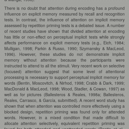
There is no doubt that attention during encoding has a profound
influence on explicit memory measured by recall and recognition
tests. In contrast, the influence of attention on implicit memory
assessed by repetition priming tests is a debated issue. A number
of recent studies have shown that divided attention at encoding
has little or non-effect on perceptual implicit tests while strongly
affects performance on explicit memory tests (e.g., Eich, 1984;
Mulligan, 1998; Parkin & Russo, 1990; Szymansky & MacLeod,
1996). However, these studies do not demonstrate implicit
memory without attention because the participants were
instructed to attend to all the stimuli. Very recent work on selective
(focused) attention suggest that some level of attentional
processing is necessary to support perceptual implicit memory for
words (Bentin, Moscovitch, & Nirhod, 1998; Crabb & Dark, 1999;
MacDonald & MacLeod, 1998; Wood, Stadler, & Cowan, 1997) as
well as for pictures (Ballesteros & Reales, 1998a; Ballesteros,
Reales, Carrasco, & García, submitted). A recent word study has
shown that when attention was controlled more effectively using a
blocked design, repetition priming was found only for attended
words. However, in a mixed condition that made difficult to
allocate attention selectively, equivalent repetition priming was
found for both attended and unattended words (Bentin et al.,