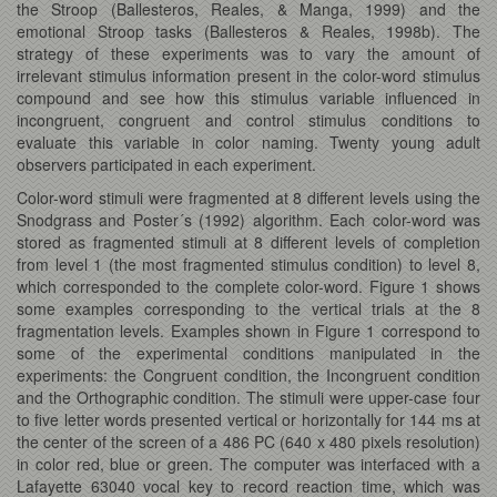
the Stroop (Ballesteros, Reales, & Manga, 1999) and the
emotional Stroop tasks (Ballesteros & Reales, 1998b). The
strategy of these experiments was to vary the amount of
irrelevant stimulus information present in the color-word stimulus
compound and see how this stimulus variable influenced in
incongruent, congruent and control stimulus conditions to
evaluate this variable in color naming. Twenty young adult
observers participated in each experiment.
Color-word stimuli were fragmented at 8 different levels using the
Snodgrass and Poster´s (1992) algorithm. Each color-word was
stored as fragmented stimuli at 8 different levels of completion
from level 1 (the most fragmented stimulus condition) to level 8,
which corresponded to the complete color-word. Figure 1 shows
some examples corresponding to the vertical trials at the 8
fragmentation levels. Examples shown in Figure 1 correspond to
some of the experimental conditions manipulated in the
experiments: the Congruent condition, the Incongruent condition
and the Orthographic condition. The stimuli were upper-case four
to five letter words presented vertical or horizontally for 144 ms at
the center of the screen of a 486 PC (640 x 480 pixels resolution)
in color red, blue or green. The computer was interfaced with a
Lafayette 63040 vocal key to record reaction time, which was