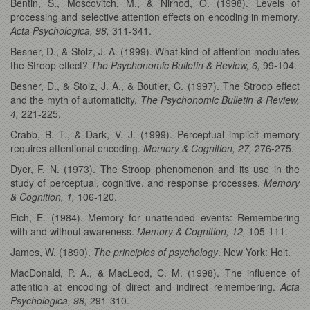
Bentin, S., Moscovitch, M., & Nirhod, O. (1998). Levels of
processing and selective attention effects on encoding in memory.
Acta Psychologica, 98,
311-341.
Besner, D., & Stolz, J. A. (1999). What kind of attention modulates
the Stroop effect?
The Psychonomic Bulletin & Review, 6,
99-104.
Besner, D., & Stolz, J. A., & Boutler, C. (1997). The Stroop effect
and the myth of automaticity.
The Psychonomic Bulletin & Review,
4,
221-225.
Crabb, B. T., & Dark, V. J. (1999). Perceptual implicit memory
requires attentional encoding.
Memory & Cognition, 27,
276-275.
Dyer, F. N. (1973). The Stroop phenomenon and its use in the
study of perceptual, cognitive, and response processes.
Memory
& Cognition, 1,
106-120.
Eich, E. (1984). Memory for unattended events: Remembering
with and without awareness.
Memory & Cognition, 12,
105-111.
James, W. (1890).
The principles of psychology
. New York: Holt.
MacDonald, P. A., & MacLeod, C. M. (1998). The influence of
attention at encoding of direct and indirect remembering.
Acta
Psychologica, 98,
291-310.