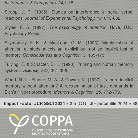
Instruments, & Computers, 24,
1-15,
Stroop, J. R. (1935). Studies on interference in serial verbal
reactions.
Journal of Experimental Psychology, 18,
643-662.
Styles, E. A. (1997).
The psychology of attention.
Hove, U.K.:
Psychology Press.
Szymansky, F. K., & MacLeod, C. M. (1996). Manipulation of
attention at study affects an explicit but not an implicit test of
memory.
Consciousness and Cognition, 5,
165-175.
Tulving, E. & Schacter, D. L. (1990). Priming and human memory
systems.
Science, 247,
301-306.
Wood, N. L., Stadler, M. A., & Cowan, N. (1997). Is there implicit
memory without attention? A reexamination of task demands in
Eich’s (1984) procedure.
Memory & Cognition, 25
, 772-779.
Impact Factor JCR SSCI 2024
= 3.5 (Q1) · JIF percentile 2024 = 88