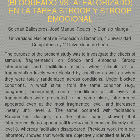
(BLOQUEADO VS. ALEATORIZADO)
EN LA TAREA STROOP Y STROOP
EMOCIONAL
*
*
*
Soledad Ballesteros, José Manuel Reales
y Dionisio Manga
Universidad Nacional de Educación a Distancia, * Universidad
Complutense y ** Universidad de León
The purpose of the present study was to investigate the effects of
stimulus fragmentation on Stroop and emotional Stroop
interference and facilitation effects when stimuli at all
fragmentation levels were blocked by condition as well as when
they were totally randomized across conditions. Under blocked
conditions, in which stimuli from the same condition (e.g.,
congruent, incongruent, control conditions) at all levels of
fragmentation were presented in the same block, interference
appeared even at the most fragmented level, and increased
linearly until level 8. The same occurred with facilitation.
Randomized designs, on the other hand, showed that
interference did no appear until level 4 and increased linearly until
level 8, whereas facilitation disappeared. Previous work from our
laboratory showed that words are objectively identified at level 4.