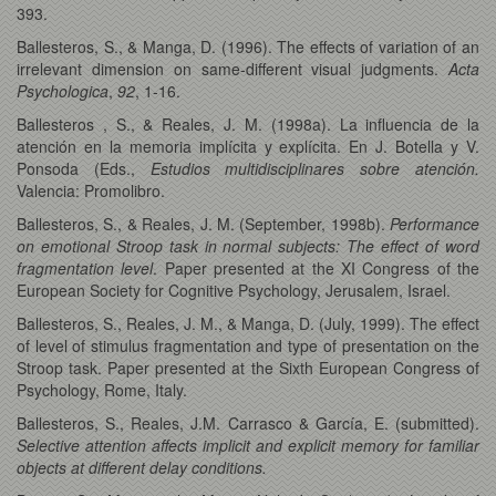
393.
Ballesteros, S., & Manga, D. (1996). The effects of variation of an
irrelevant dimension on same-different visual judgments.
Acta
Psychologica
,
92
, 1-16.
Ballesteros , S., & Reales, J. M. (1998a). La influencia de la
atención en la memoria implícita y explícita. En J. Botella y V.
Ponsoda (Eds.,
Estudios multidisciplinares sobre atención.
Valencia: Promolibro.
Ballesteros, S., & Reales, J. M. (September, 1998b).
Performance
on emotional Stroop task in normal subjects: The effect of word
fragmentation level
. Paper presented at the XI Congress of the
European Society for Cognitive Psychology, Jerusalem, Israel.
Ballesteros, S., Reales, J. M., & Manga, D. (July, 1999). The effect
of level of stimulus fragmentation and type of presentation on the
Stroop task. Paper presented at the Sixth European Congress of
Psychology, Rome, Italy.
Ballesteros, S., Reales, J.M. Carrasco & García, E. (submitted).
Selective attention affects implicit and explicit memory for familiar
objects at different delay conditions.