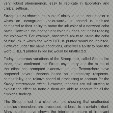
very robust phenomenon, easy to replicate in laboratory and
clinical settings.
Stroop (1935) showed that subjets’ ability to name the ink color in
which an incongruent «color-word» is printed is inhibited
compared to their ability to name the ink color of a nonword color
patch. However, the incongruent color ink does not inhibit reading
the color-word. For example, observer’s ability to name the color
of blue ink in which the word RED
is printed would be inhibited.
However, under the same conditions, observer’s ability to read the
word GREEN
printed in red ink would be unaffected.
Today, numerous variations of the Stroop task, called Stroop-like
tasks, have confirmed this Stroop asymmetry and the extent of
the effect has prompted extensive inquire. Researchers have
proposed several theories based on automaticity, response-
compatibility, and relative speed of processing to account for the
Stroop interference effect.
However, theorists are still striving to
explain the effect as none o them are able to account for all the
empirical findings.
The Stroop effect is a clear example showing that unattended
stimulus dimensions are processed, at least, to a certain extent.
Many studies have shown the interfering nature of irrelevant