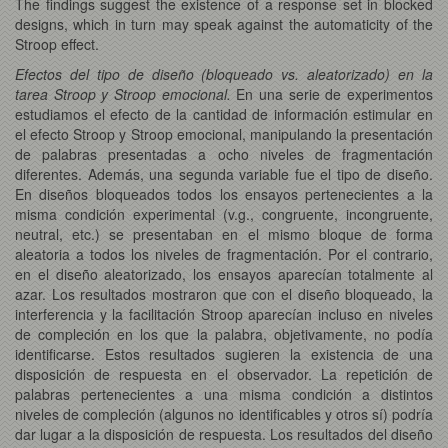
The findings suggest the existence of a response set in blocked
designs, which in turn may speak against the automaticity of the
Stroop effect.
Efectos del tipo de diseño (bloqueado vs. aleatorizado) en la
tarea Stroop y Stroop emocional.
En una serie de experimentos
estudiamos el efecto de la cantidad de información estimular en
el efecto Stroop y Stroop emocional, manipulando la presentación
de palabras presentadas a ocho niveles de fragmentación
diferentes. Además, una segunda variable fue el tipo de diseño.
En diseños bloqueados todos los ensayos pertenecientes a la
misma condición experimental (v.g., congruente, incongruente,
neutral, etc.) se presentaban en el mismo bloque de forma
aleatoria a todos los niveles de fragmentación. Por el contrario,
en el diseño aleatorizado, los ensayos aparecían totalmente al
azar. Los resultados mostraron que con el diseño bloqueado, la
interferencia y la facilitación Stroop aparecían incluso en niveles
de compleción en los que la palabra, objetivamente, no podía
identificarse. Estos resultados sugieren la existencia de una
disposición de respuesta en el observador. La repetición de
palabras pertenecientes a una misma condición a distintos
niveles de compleción (algunos no identificables y otros sí) podría
dar lugar a la disposición de respuesta. Los resultados del diseño