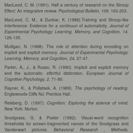
MacLeod, C. M. (1991). Half a century of research on the Stroop
Effect: An integrative review.
Psychological Bulletin, 109,
163-203.
MacLeod, C. M., & Dunbar, K. (1988).Training and Stroop-like
interference: Evidence for a continuun of automaticity.
Journal of
Experimental Psychology: Learning, Memory, and Cognition, 14,
126-135.
Mulligan, N. (1998). The role of attention during encoding on
implicit and explicit memory.
Journal of Experimental Psychology:
Learning, Memory, and Cognition, 24,
27-47.
Parkin, A., J., & Russo, R. (1990). Implicit and explicit memory
and the automatic- effortful distinction.
European Journal of
Cognitive Psychology, 2,
71-80.
Rayner, K., & Pollatsek, A. (1989).
The psychology of reading.
Englewoods Cliffs NJ: Prentice Hall.
Reisberg, D. (1997).
Cognition: Exploring the science of mind.
New York: Norton.
Snodgrass, G. & Poster (1992). Visual-word recognition
thresholds for screen-fragmented names of the Snodgrass and
Vanderwart pictures
. Behavioral Research , Methods,