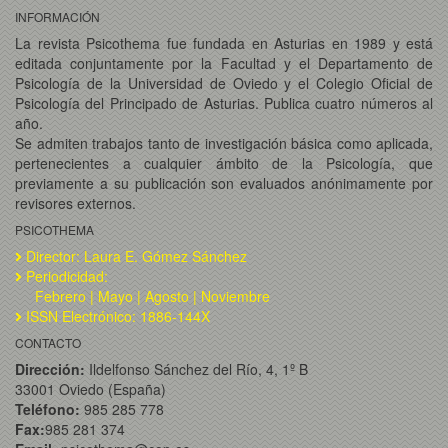
INFORMACIÓN
La revista Psicothema fue fundada en Asturias en 1989 y está
editada conjuntamente por la Facultad y el Departamento de
Psicología de la Universidad de Oviedo y el Colegio Oficial de
Psicología del Principado de Asturias. Publica cuatro números al
año.
Se admiten trabajos tanto de investigación básica como aplicada,
pertenecientes a cualquier ámbito de la Psicología, que
previamente a su publicación son evaluados anónimamente por
revisores externos.
PSICOTHEMA
Director: Laura E. Gómez Sánchez
Periodicidad:
Febrero | Mayo | Agosto | Noviembre
ISSN Electrónico: 1886-144X
CONTACTO
Dirección:
Ildelfonso Sánchez del Río, 4, 1º B
33001 Oviedo (España)
Teléfono:
985 285 778
Fax:
985 281 374