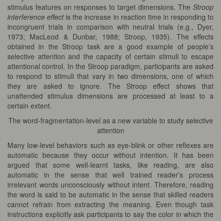
stimulus features on responses to target dimensions. The
Stroop
interference effect
is the increase in reaction time in responding to
incongruent trials in comparison with neutral trials (e.g., Dyer,
1973; MacLeod & Dunbar, 1988; Stroop, 1935). The effects
obtained in the Stroop task are a good example of people’s
selective attention and the capacity of certain stimuli to escape
attentional control. In the Stroop paradigm, participants are asked
to respond to stimuli that vary in two dimensions, one of which
they are asked to ignore. The Stroop effect shows that
unattended stimulus dimensions are processed at least to a
certain extent.
The word-fragmentation-level as a new variable to study selective
attention
Many low-level behaviors such as eye-blink or other reflexes are
automatic because they occur without intention. It has been
argued that some well-learnt tasks, like reading, are also
automatic in the sense that well trained reader’s process
irrelevant words unconsciously without intent. Therefore, reading
the word is said to be automatic in the sense that skilled readers
cannot refrain from extracting the meaning. Even though task
instructions explicitly ask participants to say the color in which the