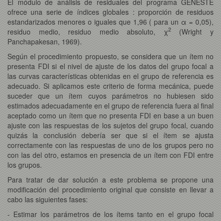
El módulo de análisis de residuales del programa GENESTE
ofrece una serie de índices globales : proporción de residuos
estandarizados menores o iguales que 1,96 ( para un α = 0,05),
2
residuo medio, residuo medio absoluto, χ
(Wright y
Panchapakesan, 1969).
Según el procedimiento propuesto, se considera que un ítem no
presenta FDI si el nivel de ajuste de los datos del grupo focal a
las curvas características obtenidas en el grupo de referencia es
adecuado. Si aplicamos este criterio de forma mecánica, puede
suceder que un ítem cuyos parámetros no hubiesen sido
estimados adecuadamente en el grupo de referencia fuera al final
aceptado como un ítem que no presenta FDI en base a un buen
ajuste con las respuestas de los sujetos del grupo focal, cuando
quizás la conclusión debería ser que si el ítem se ajusta
correctamente con las respuestas de uno de los grupos pero no
con las del otro, estamos en presencia de un ítem con FDI entre
los grupos.
Para tratar de dar solución a este problema se propone una
modificación del procedimiento original que consiste en llevar a
cabo las siguientes fases:
- Estimar los parámetros de los ítems tanto en el grupo focal