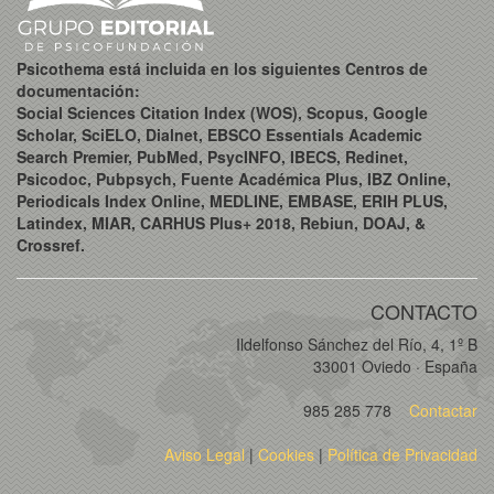
Psicothema está incluida en los siguientes Centros de
documentación:
Social Sciences Citation Index (WOS), Scopus, Google
Scholar, SciELO, Dialnet, EBSCO Essentials Academic
Search Premier, PubMed, PsycINFO, IBECS, Redinet,
Psicodoc, Pubpsych, Fuente Académica Plus, IBZ Online,
Periodicals Index Online, MEDLINE, EMBASE, ERIH PLUS,
Latindex, MIAR, CARHUS Plus+ 2018, Rebiun, DOAJ, &
Crossref.
CONTACTO
Ildelfonso Sánchez del Río, 4, 1º B
33001 Oviedo · España
985 285 778
Contactar
Aviso Legal
|
Cookies
|
Política de Privacidad