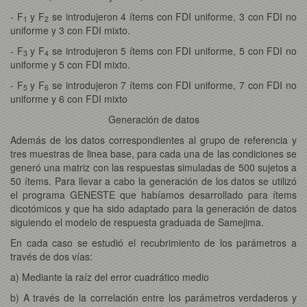
- F
y F
se introdujeron 4 ítems con FDI uniforme, 3 con FDI no
1
2
uniforme y 3 con FDI mixto.
- F
y F
se introdujeron 5 ítems con FDI uniforme, 5 con FDI no
3
4
uniforme y 5 con FDI mixto.
- F
y F
se introdujeron 7 ítems con FDI uniforme, 7 con FDI no
5
6
uniforme y 6 con FDI mixto
Generación de datos
Además de los datos correspondientes al grupo de referencia y
tres muestras de linea base, para cada una de las condiciones se
generó una matriz con las respuestas simuladas de 500 sujetos a
50 ítems. Para llevar a cabo la generación de los datos se utilizó
el programa GENESTE que habíamos desarrollado para ítems
dicotómicos y que ha sido adaptado para la generación de datos
siguiendo el modelo de respuesta graduada de Samejima.
En cada caso se estudió el recubrimiento de los parámetros a
través de dos vías:
a) Mediante la raíz del error cuadrático medio
b) A través de la correlación entre los parámetros verdaderos y