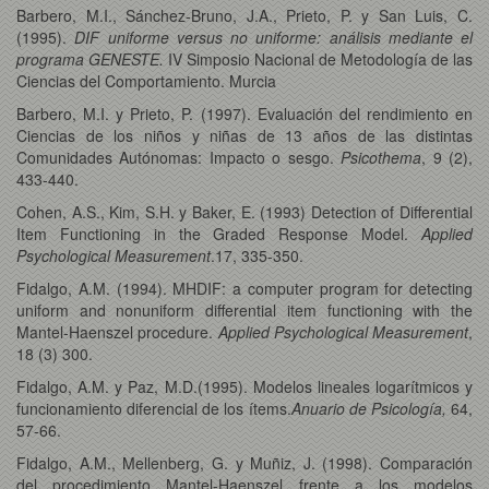
Barbero, M.I., Sánchez-Bruno, J.A., Prieto, P. y San Luis, C.
(1995).
DIF uniforme versus no uniforme: análisis mediante el
programa GENESTE.
IV Simposio Nacional de Metodología de las
Ciencias del Comportamiento. Murcia
Barbero, M.I. y Prieto, P. (1997). Evaluación del rendimiento en
Ciencias de los niños y niñas de 13 años de las distintas
Comunidades Autónomas: Impacto o sesgo.
Psicothema
, 9 (2),
433-440.
Cohen, A.S., Kim, S.H. y Baker, E. (1993) Detection of Differential
Item Functioning in the Graded Response Model.
Applied
Psychological Measurement
.17, 335-350.
Fidalgo, A.M. (1994). MHDIF: a computer program for detecting
uniform and nonuniform differential item functioning with the
Mantel-Haenszel procedure.
Applied Psychological Measurement
,
18 (3) 300.
Fidalgo, A.M. y Paz, M.D.(1995). Modelos lineales logarítmicos y
funcionamiento diferencial de los ítems.
Anuario de Psicología,
64,
57-66.
Fidalgo, A.M., Mellenberg, G. y Muñiz, J. (1998). Comparación
del procedimiento Mantel-Haenszel frente a los modelos