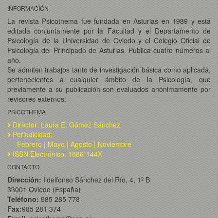
INFORMACIÓN
La revista Psicothema fue fundada en Asturias en 1989 y está
editada conjuntamente por la Facultad y el Departamento de
Psicología de la Universidad de Oviedo y el Colegio Oficial de
Psicología del Principado de Asturias. Publica cuatro números al
año.
Se admiten trabajos tanto de investigación básica como aplicada,
pertenecientes a cualquier ámbito de la Psicología, que
previamente a su publicación son evaluados anónimamente por
revisores externos.
PSICOTHEMA
Director: Laura E. Gómez Sánchez
Periodicidad:
Febrero | Mayo | Agosto | Noviembre
ISSN Electrónico: 1886-144X
CONTACTO
Dirección:
Ildelfonso Sánchez del Río, 4, 1º B
33001 Oviedo (España)
Teléfono:
985 285 778
Fax:
985 281 374