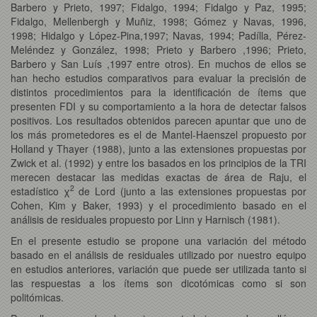
Barbero y Prieto, 1997; Fidalgo, 1994; Fidalgo y Paz, 1995;
Fidalgo, Mellenbergh y Muñiz, 1998; Gómez y Navas, 1996,
1998; Hidalgo y López-Pina,1997; Navas, 1994; Padílla, Pérez-
Meléndez y González, 1998; Prieto y Barbero ,1996; Prieto,
Barbero y San Luís ,1997 entre otros). En muchos de ellos se
han hecho estudios comparativos para evaluar la precisión de
distintos procedimientos para la identificación de ítems que
presenten FDI y su comportamiento a la hora de detectar falsos
positivos. Los resultados obtenidos parecen apuntar que uno de
los más prometedores es el de Mantel-Haenszel propuesto por
Holland y Thayer (1988), junto a las extensiones propuestas por
Zwick et al. (1992) y entre los basados en los principios de la TRI
merecen destacar las medidas exactas de área de Raju, el
2
estadístico χ
de Lord (junto a las extensiones propuestas por
Cohen, Kim y Baker, 1993) y el procedimiento basado en el
análisis de residuales propuesto por Linn y Harnisch (1981).
En el presente estudio se propone una variación del método
basado en el análisis de residuales utilizado por nuestro equipo
en estudios anteriores, variación que puede ser utilizada tanto si
las respuestas a los ítems son dicotómicas como si son
politómicas.