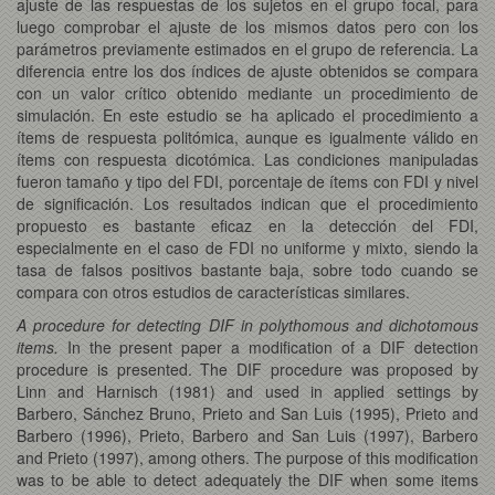
ajuste de las respuestas de los sujetos en el grupo focal, para
luego comprobar el ajuste de los mismos datos pero con los
parámetros previamente estimados en el grupo de referencia. La
diferencia entre los dos índices de ajuste obtenidos se compara
con un valor crítico obtenido mediante un procedimiento de
simulación. En este estudio se ha aplicado el procedimiento a
ítems de respuesta politómica, aunque es igualmente válido en
ítems con respuesta dicotómica. Las condiciones manipuladas
fueron tamaño y tipo del FDI, porcentaje de ítems con FDI y nivel
de significación. Los resultados indican que el procedimiento
propuesto es bastante eficaz en la detección del FDI,
especialmente en el caso de FDI no uniforme y mixto, siendo la
tasa de falsos positivos bastante baja, sobre todo cuando se
compara con otros estudios de características similares.
A procedure for detecting DIF in polythomous and dichotomous
items.
In the present paper a modification of a DIF detection
procedure is presented. The DIF procedure was proposed by
Linn and Harnisch (1981) and used in applied settings by
Barbero, Sánchez Bruno, Prieto and San Luis (1995), Prieto and
Barbero (1996), Prieto, Barbero and San Luis (1997), Barbero
and Prieto (1997), among others. The purpose of this modification
was to be able to detect adequately the DIF when some items