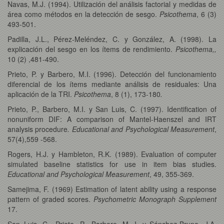
Navas, M.J. (1994). Utilización del análisis factorial y medidas de
área como métodos en la detección de sesgo.
Psicothema
, 6 (3)
493-501.
Padilla, J.L., Pérez-Meléndez, C. y González, A. (1998). La
explicación del sesgo en los ítems de rendimiento.
Psicothema,,
10 (2) ,481-490.
Prieto, P. y Barbero, M.I. (1996). Detección del funcionamiento
diferencial de los ítems mediante análisis de residuales: Una
aplicación de la TRI.
Psicothema
, 8 (1), 173-180
.
Prieto, P., Barbero, M.I. y San Luis, C. (1997). Identification of
nonuniform DIF: A comparison of Mantel-Haenszel and IRT
analysis procedure
.
Educational and Psychological Measurement
,
57(4),559 -568.
Rogers, H.J. y Hambleton, R.K. (1989). Evaluation of computer
simulated baseline statistics for use in item bias studies.
Educational and Psychological Measurement
, 49, 355-369.
Samejima, F. (1969) Estimation of latent ability using a response
pattern of graded scores.
Psychometric Monograph Supplement
17.
San Luis, C., Prieto, P., Barbero, M. I. y Sánchez-Bruno, J.A.