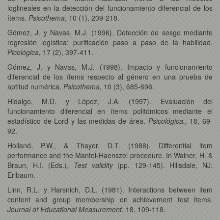
loglineales en la detección del funcionamiento diferencial de los
ítems.
Psicothema
, 10 (1), 209-218.
Gómez, J. y Navas, M.J. (1996). Detección de sesgo mediante
regresión logística: purificación paso a paso de la habilidad.
Picológica,
17 (2), 397-411.
Gómez, J. y Navas, M.J. (1998). Impacto y funcionamiento
diferencial de los ítems respecto al género en una prueba de
aptitud numérica.
Psicothema,
10 (3), 685-696.
Hidalgo, M.D. y López, J.A. (1997). Evaluación del
funcionamiento diferencial en ítems politómicos mediante el
estadístico de Lord y las medidas de área.
Psicológica.,
18, 69-
92.
Holland, P.W., & Thayer, D.T. (1988). Differential item
performance and the Mantel-Haenszel procedure. In Wainer, H. &
Braun, H.I. (Eds.),
Test validity
(pp. 129-145). Hillsdale, NJ:
Erlbaum.
Linn, R.L. y Harsnich, D.L. (1981). Interactions between item
content and group membership on achievement test items.
Journal of Educational Measurement
, 18, 109-118.