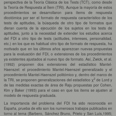
perspectiva de la Teoría Clásica de los Tests (TCT), como desde
la Teoría de Respuesta al Ítem (TRI). Aunque la mayoría de estos
procedimientos se desarrollaron para ítems de respuesta
dicotómica por ser el formato de respuesta característico de los
tests de aptitudes, la búsqueda de otro tipo de formatos que
dieran cuenta de la ejecución de los sujetos en los tests de
aptitudes, junto a la necesidad de extender los estudios acerca
del FDI a otro tipo de tests (actitudes, intereses, personalidad,
etc.) en los que es habitual otro tipo de formato de respuesta, ha
motivado que en los últimos años aparezcan nuevas propuestas
para la evaluación del FDI, o extensiones de los procedimientos
ya existentes ajustados al nuevo tipo de formato. Así, Zwick, et al.
(1992) proponen dos extensiones del estadístico Mantel-
Haenszel: el procedimiento Mantel-Haenszel generalizado y el
procedimiento Mantel-Haenszel politómico y, dentro del marco de
2
la TRI, se proponen generalizaciones del estadístico χ
de Lord y
de las medidas exactas de área de Raju propuestas por Cohen,
Kim y Baker (1993) para el caso en que los ítems se ajusten al
modelo de respuesta graduada.
La importancia del problema del FDI ha sido reconocida en
España, prueba de ello son los numerosos trabajos publicados en
torno al tema (Barbero, Sánchez Bruno, Prieto y San Luís,1995;