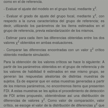
como en el de referencia.
2
- Evaluar el ajuste del modelo en el grupo focal, mediante χ
.
2
- Evaluar el grado de ajuste del grupo focal, mediante χ
, con
respecto a la curva característica del grupo de referencia; es
decir, utilizando los parámetros de los ítems estimados en el
grupo de referencia, previa estandarización de los mismos.
- Estimar para cada ítem las diferencias obtenidas entre los dos
2
valores χ
obtenidos en ambas evaluaciones.
2
- Comparar las diferencias encontradas con un valor χ
crítico
obtenido mediante simulación.
Para la obtención de los valores críticos se hace lo siguiente: A
partir de los parámetros obtenidos en el grupo de referencia y de
los valores de habilidad θ estimados en ese mismo grupo, se
generan las respuestas aleatorias de distintas muestras de
sujetos. Es de esperar que en estas muestras generadas a partir
de los mismos parámetros, no encontremos ítems que presenten
FDI. A estas muestras se les aplica el procedimiento de detección
de FDI antes propuesto, obteniéndose así una distribución de
2
diferencias de valores χ
. Como valor de comparación, valor
2
crítico, se escoge el valor de la distribución de diferencias χ
que