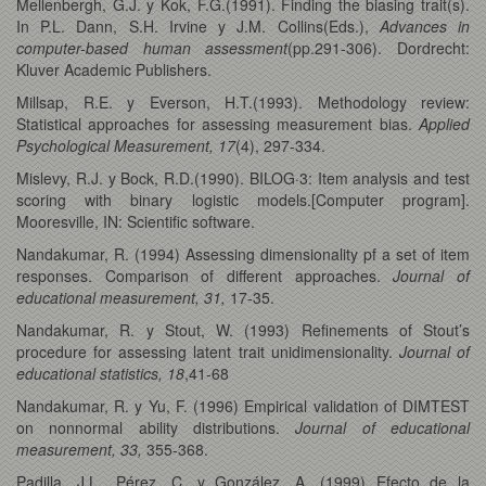
Mellenbergh, G.J. y Kok, F.G.(1991). Finding the biasing trait(s).
In P.L. Dann, S.H. Irvine y J.M. Collins(Eds.),
Advances in
computer-based human assessment
(pp.291-306). Dordrecht:
Kluver Academic Publishers.
Millsap, R.E. y Everson, H.T.(1993). Methodology review:
Statistical approaches for assessing measurement bias.
Applied
Psychological Measurement, 17
(4), 297-334.
Mislevy, R.J. y Bock, R.D.(1990). BILOG·3: Item analysis and test
scoring with binary logistic models.[Computer program].
Mooresville, IN: Scientific software.
Nandakumar, R. (1994) Assessing dimensionality pf a set of item
responses. Comparison of different approaches.
Journal of
educational measurement, 31,
17-35.
Nandakumar, R. y Stout, W. (1993) Refinements of Stout’s
procedure for assessing latent trait unidimensionality.
Journal of
educational statistics, 18
,41-68
Nandakumar, R. y Yu, F. (1996) Empirical validation of DIMTEST
on nonnormal ability distributions.
Journal of educational
measurement, 33,
355-368.
Padilla, J.L., Pérez, C. y González, A. (1999) Efecto de la