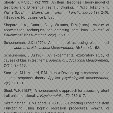
Shealy, R. y Stout, W.(1993). An Item Response Theory model of
test bias and Differential Test Functioning. In W.P. Holland y H.
Wainer(Eds.),
Differential Item Functioning
(pp.197-240).
Hillsadale, NJ: Lawrence Erlbaum.
Shepard, L.A., Camilli, G. y Williams, D.M.(1985). Validity of
aproximation techniques for detecting item bias.
Journal of
Educational Measurement, 22
(2), 77-105.
Scheuneman, J.D.(1979). A method of assessing bias in test
items.
Journal of Educational Measurement, 16
(3), 143-152.
Scheuneman, J.D.(1987). An experimental exploratory study of
causes of bias in test items.
Journal of Educational Measurement,
24
(1), 97-118.
Stocking, M.L. y Lord, F.M. (1983) Developing a common metric
in item response theory.
Applied psychological measurement,
7
(2), 201.210.
Stout, W.F. (1987). A nonparametric approach for assessing latent
trait unidimensionality.
Psychometrika, 52
, 589-617.
Swaminathan, H. y Rogers, H.J.(1990). Detecting Differential Item
Functioning using logistic regresion procedures.
Journal of
Educational measurement, 27
(4), 361-370.