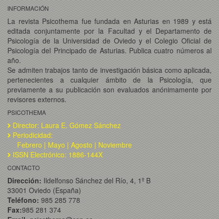
INFORMACIÓN
La revista Psicothema fue fundada en Asturias en 1989 y está
editada conjuntamente por la Facultad y el Departamento de
Psicología de la Universidad de Oviedo y el Colegio Oficial de
Psicología del Principado de Asturias. Publica cuatro números al
año.
Se admiten trabajos tanto de investigación básica como aplicada,
pertenecientes a cualquier ámbito de la Psicología, que
previamente a su publicación son evaluados anónimamente por
revisores externos.
PSICOTHEMA
Director: Laura E. Gómez Sánchez
Periodicidad:
Febrero | Mayo | Agosto | Noviembre
ISSN Electrónico: 1886-144X
CONTACTO
Dirección:
Ildelfonso Sánchez del Río, 4, 1º B
33001 Oviedo (España)
Teléfono:
985 285 778
Fax:
985 281 374