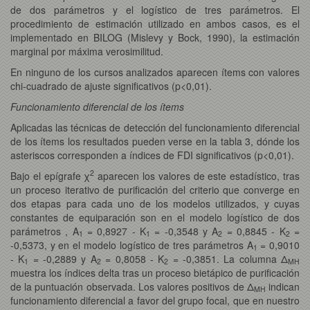
de dos parámetros y el logístico de tres parámetros. El
procedimiento de estimación utilizado en ambos casos, es el
implementado en BILOG (Mislevy y Bock, 1990), la estimación
marginal por máxima verosimilitud.
En ninguno de los cursos analizados aparecen ítems con valores
chi-cuadrado de ajuste significativos (p<0,01).
Funcionamiento diferencial de los ítems
Aplicadas las técnicas de detección del funcionamiento diferencial
de los ítems los resultados pueden verse en la tabla 3, dónde los
asteriscos corresponden a índices de FDI significativos (p<0,01).
2
Bajo el epígrafe χ
aparecen los valores de este estadístico, tras
un proceso iterativo de purificación del criterio que converge en
dos etapas para cada uno de los modelos utilizados, y cuyas
constantes de equiparación son en el modelo logístico de dos
parámetros , A
= 0,8927 - K
= -0,3548 y A
= 0,8845 - K
=
1
1
2
2
-0,5373, y en el modelo logístico de tres parámetros A
= 0,9010
1
- K
= -0,2889 y A
= 0,8058 - K
= -0,3851. La columna Δ
1
2
2
MH
muestra los índices delta tras un proceso bietápico de purificación
de la puntuación observada. Los valores positivos de Δ
indican
MH
funcionamiento diferencial a favor del grupo focal, que en nuestro