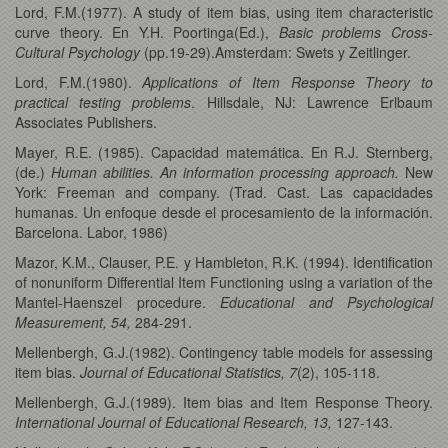
Lord, F.M.(1977). A study of item bias, using item characteristic
curve theory. En Y.H. Poortinga(Ed.),
Basic problems Cross-
Cultural Psychology
(pp.19-29).Amsterdam: Swets y Zeitlinger.
Lord, F.M.(1980).
Applications of Item Response Theory to
practical testing problems
. Hillsdale, NJ: Lawrence Erlbaum
Associates Publishers.
Mayer, R.E. (1985). Capacidad matemática. En R.J. Sternberg,
(de.)
Human abilities. An information processing approach.
New
York: Freeman and company. (Trad. Cast. Las capacidades
humanas. Un enfoque desde el procesamiento de la información.
Barcelona. Labor, 1986)
Mazor, K.M., Clauser, P.E. y Hambleton, R.K. (1994). Identification
of nonuniform Differential Item Functioning using a variation of the
Mantel-Haenszel procedure.
Educational and Psychological
Measurement, 54,
284-291.
Mellenbergh, G.J.(1982). Contingency table models for assessing
item bias.
Journal of Educational Statistics, 7
(2), 105-118.
Mellenbergh, G.J.(1989). Item bias and Item Response Theory.
International Journal of Educational Research, 13,
127-143.