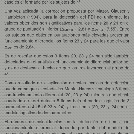
caso es el formado por los sujetos de 4º.
Una vez aplicada la corrección propuesta por Mazor, Clauser y
Hambleton (1994), para la detección del FDI no uniforme, los
valores obtenidos son significativos para los ítems 20 y 24 en el
grupo de puntuación inferior (Δ
= 2,81 y Δ
=7,55). Entre
MH20
MH24
los sujetos que obtienen puntuaciones más elevadas presentan
funcionamiento diferencial los ítems 23 y 24 para los que el valor
Δ
es de 2,84.
MH
Es de reseñar que estos 3 ítems 20, 23 y 24 han sido también
detectados en el análisis del funcionamiento diferencial uniforme,
y es de destacar el hecho de que los tres favorecen al grupo de
4º
Como resultado de la aplicación de estas técnicas de detección
puede verse que el estadístico Mantel-Haenszel cataloga 3 ítems
con funcionamiento diferencial (20, 23 y 24) mientras que el chi-
cuadrado de Lord detecta 5 ítems bajo el modelo logístico de 3
parámetros (14,15,16,23 y 24) y tres ítems (20, 23 y 24) en el
modelo logístico de dos parámetros.
El número de coincidencias en la detección de ítems con
funcionamiento diferencial depende por tanto del modelo de
respuesta al ítem utilizado. En el caso de que el modelo no