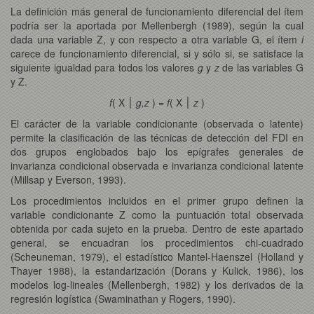
La definición más general de funcionamiento diferencial del ítem
podría ser la aportada por Mellenbergh (1989), según la cual
dada una variable Z, y con respecto a otra variable G, el ítem
i
carece de funcionamiento diferencial, si y sólo si, se satisface la
siguiente igualdad para todos los valores
g
y
z
de las variables G
y Z.
f
( X ׀
g,z
) =
f
( X ׀
z
)
El carácter de la variable condicionante (observada o latente)
permite la clasificación de las técnicas de detección del FDI en
dos grupos englobados bajo los epígrafes generales de
invarianza condicional observada e invarianza condicional latente
(Millsap y Everson, 1993).
Los procedimientos incluidos en el primer grupo definen la
variable condicionante Z como la puntuación total observada
obtenida por cada sujeto en la prueba. Dentro de este apartado
general, se encuadran los procedimientos chi-cuadrado
(Scheuneman, 1979), el estadístico Mantel-Haenszel (Holland y
Thayer 1988), la estandarización (Dorans y Kulick, 1986), los
modelos log-lineales (Mellenbergh, 1982) y los derivados de la
regresión logística (Swaminathan y Rogers, 1990).