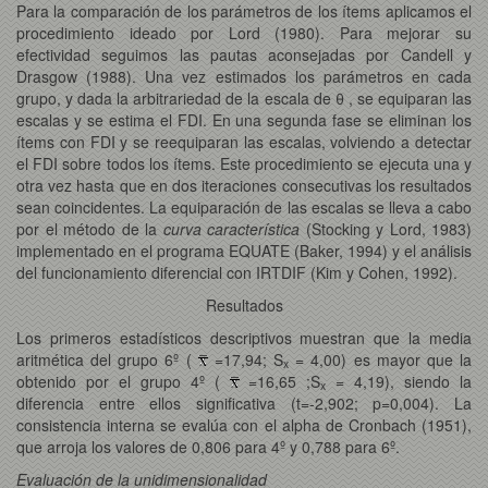
Para la comparación de los parámetros de los ítems aplicamos el
procedimiento ideado por Lord (1980). Para mejorar su
efectividad seguimos las pautas aconsejadas por Candell y
Drasgow (1988). Una vez estimados los parámetros en cada
grupo, y dada la arbitrariedad de la escala de θ , se equiparan las
escalas y se estima el FDI. En una segunda fase se eliminan los
ítems con FDI y se reequiparan las escalas, volviendo a detectar
el FDI sobre todos los ítems. Este procedimiento se ejecuta una y
otra vez hasta que en dos iteraciones consecutivas los resultados
sean coincidentes. La equiparación de las escalas se lleva a cabo
por el método de la
curva característica
(Stocking y Lord, 1983)
implementado en el programa EQUATE (Baker, 1994) y el análisis
del funcionamiento diferencial con IRTDIF (Kim y Cohen, 1992).
Resultados
Los primeros estadísticos descriptivos muestran que la media
aritmética del grupo 6º (
=17,94; S
= 4,00) es mayor que la
x
obtenido por el grupo 4º (
=16,65 ;S
= 4,19), siendo la
x
diferencia entre ellos significativa (t=-2,902; p=0,004). La
consistencia interna se evalúa con el alpha de Cronbach (1951),
que arroja los valores de 0,806 para 4º y 0,788 para 6º.
Evaluación de la unidimensionalidad