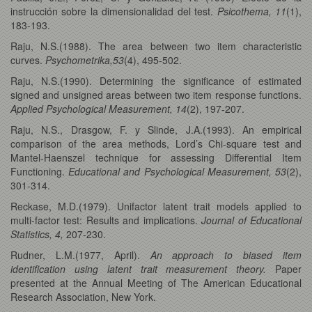
instrucción sobre la dimensionalidad del test.
Psicothema, 11
(1),
183-193.
Raju, N.S.(1988). The area between two item characteristic
curves.
Psychometrika,53
(4), 495-502.
Raju, N.S.(1990). Determining the significance of estimated
signed and unsigned areas between two item response functions.
Applied Psychological Measurement, 14
(2), 197-207.
Raju, N.S., Drasgow, F. y Slinde, J.A.(1993). An empirical
comparison of the area methods, Lord’s Chi-square test and
Mantel-Haenszel technique for assessing Differential Item
Functioning.
Educational and Psychological Measurement, 53
(2),
301-314.
Reckase, M.D.(1979). Unifactor latent trait models applied to
multi-factor test: Results and implications.
Journal of Educational
Statistics, 4,
207-230.
Rudner, L.M.(1977, April).
An approach to biased item
identification using latent trait measurement theory.
Paper
presented at the Annual Meeting of The American Educational
Research Association, New York.