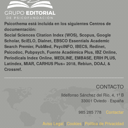
Psicothema está incluida en los siguientes Centros de
documentación:
Social Sciences Citation Index (WOS), Scopus, Google
Scholar, SciELO, Dialnet, EBSCO Essentials Academic
Search Premier, PubMed, PsycINFO, IBECS, Redinet,
Psicodoc, Pubpsych, Fuente Académica Plus, IBZ Online,
Periodicals Index Online, MEDLINE, EMBASE, ERIH PLUS,
Latindex, MIAR, CARHUS Plus+ 2018, Rebiun, DOAJ, &
Crossref.
CONTACTO
Ildelfonso Sánchez del Río, 4, 1º B
33001 Oviedo · España
985 285 778
Contactar
Aviso Legal
|
Cookies
|
Política de Privacidad