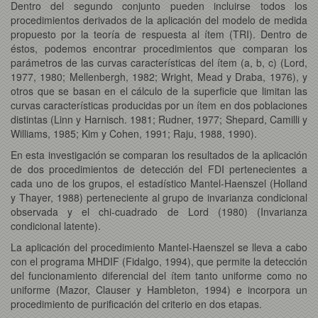
Dentro del segundo conjunto pueden incluirse todos los
procedimientos derivados de la aplicación del modelo de medida
propuesto por la teoría de respuesta al ítem (TRI). Dentro de
éstos, podemos encontrar procedimientos que comparan los
parámetros de las curvas características del ítem (a, b, c) (Lord,
1977, 1980; Mellenbergh, 1982; Wright, Mead y Draba, 1976), y
otros que se basan en el cálculo de la superficie que limitan las
curvas características producidas por un ítem en dos poblaciones
distintas (Linn y Harnisch. 1981; Rudner, 1977; Shepard, Camilli y
Williams, 1985; Kim y Cohen, 1991; Raju, 1988, 1990).
En esta investigación se comparan los resultados de la aplicación
de dos procedimientos de detección del FDI pertenecientes a
cada uno de los grupos, el estadístico Mantel-Haenszel (Holland
y Thayer, 1988) perteneciente al grupo de invarianza condicional
observada y el chi-cuadrado de Lord (1980) (Invarianza
condicional latente).
La aplicación del procedimiento Mantel-Haenszel se lleva a cabo
con el programa MHDIF (Fidalgo, 1994), que permite la detección
del funcionamiento diferencial del ítem tanto uniforme como no
uniforme (Mazor, Clauser y Hambleton, 1994) e incorpora un
procedimiento de purificación del criterio en dos etapas.