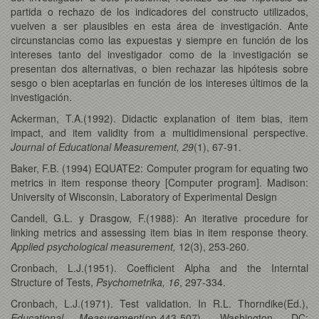
partida o rechazo de los indicadores del constructo utilizados,
vuelven a ser plausibles en esta área de investigación. Ante
circunstancias como las expuestas y siempre en función de los
intereses tanto del investigador como de la investigación se
presentan dos alternativas, o bien rechazar las hipótesis sobre
sesgo o bien aceptarlas en función de los intereses últimos de la
investigación.
Ackerman, T.A.(1992). Didactic explanation of item bias, item
impact, and item validity from a multidimensional perspective.
Journal of Educational Measurement, 29
(1), 67-91.
Baker, F.B. (1994) EQUATE2: Computer program for equating two
metrics in item response theory [Computer program]. Madison:
University of Wisconsin, Laboratory of Experimental Design
Candell, G.L. y Drasgow, F.(1988): An iterative procedure for
linking metrics and assessing item bias in item response theory.
Applied psychological measurement,
12(3), 253-260.
Cronbach, L.J.(1951). Coefficient Alpha and the Interntal
Structure of Tests,
Psychometrika, 16
, 297-334.
Cronbach, L.J.(1971). Test validation. In R.L. Thorndike(Ed.),
Educational Measurement
(pp.443-507). Washington, DC: