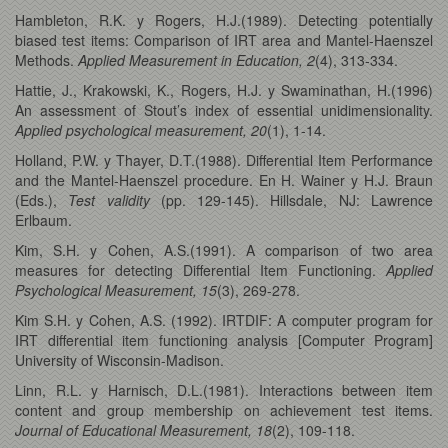
Hambleton, R.K. y Rogers, H.J.(1989). Detecting potentially
biased test items: Comparison of IRT area and Mantel-Haenszel
Methods.
Applied Measurement in Education, 2
(4), 313-334.
Hattie, J., Krakowski, K., Rogers, H.J. y Swaminathan, H.(1996)
An assessment of Stout’s index of essential unidimensionality.
Applied psychological measurement, 20
(1), 1-14.
Holland, P.W. y Thayer, D.T.(1988). Differential Item Performance
and the Mantel-Haenszel procedure. En H. Wainer y H.J. Braun
(Eds.),
Test validity
(pp. 129-145). Hillsdale, NJ: Lawrence
Erlbaum.
Kim, S.H. y Cohen, A.S.(1991). A comparison of two area
measures for detecting Differential Item Functioning.
Applied
Psychological Measurement, 15
(3), 269-278.
Kim S.H. y Cohen, A.S. (1992). IRTDIF: A computer program for
IRT differential item functioning analysis [Computer Program]
University of Wisconsin-Madison.
Linn, R.L. y Harnisch, D.L.(1981). Interactions between item
content and group membership on achievement test items.
Journal of Educational Measurement, 18
(2), 109-118.