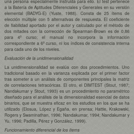
una persona especialmente instruida para ello. El test pertenece
a la Batería de Aptitudes Diferenciales y Generales en su versión
elemental (BADYG-E) (Yuste, 1988). Consta de 25 ítems de
elección múltiple con 5 alternativas de respuesta. El coeficiente
de fiabilidad aportado por el autor y calculado por el método de
dos mitades con la corrección de Spearman-Brown es de 0,86
para 4º curso; el manual no incorpora la información
correspondiente a 6º curso, ni los índices de consistencia interna
para cada uno de los niveles.
Evaluación de la unidimensionalidad
La unidimensionalidad se evalúa con dos procedimientos. Uno
tradicional basado en la varianza explicada por el primer factor
tras someter a un análisis de componentes principales la matriz
de correlaciones tetracóricas. El otro, el DIMTEST (Stout, 1987;
Nandakumar y Stout, 1993) es un procedimiento no paramétrico
diseñado para el análisis de la dimensionalidad esencial de datos
binarios, que se muestra eficaz en los estudios en los que se ha
utilizado (Elosua, López y Egaña, en prensa; Hattie, Krakowski,
Rogers y Swaminathan, 1996; Nandakumar, 1994; Nandakumar y
Yu, 1996; Padilla, Pérez y González, 1999).
Funcionamiento diferencial de los ítems