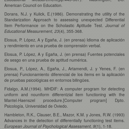
American Council on Education.
Dorans, N.J. y Kulick, E.(1986). Demonstrating the utility of the
Standarization Approach to assessing unexpected Differential
Item Performance on the Scholastic Aptitude Test.
Journal of
Educational Measurement, 23
(4), 355-368.
Elosua, P. López, A y Egaña, J. (en prensa) Idioma de aplicación
y rendimiento en una prueba de comprensión verbal.
Elosua, P. López, A y Egaña, J. (en prensa) Fuentes potenciales
de sesgo en una prueba de aptitud numérica.
Elosua, P., López, A., Egaña, J., Artamendi, J. y Yenes, F. (en
prensa) Funcionamiento diferencial de los ítems en la aplicación
de pruebas psicológicas en entornos bilingües.
Fidalgo, A.M.(1994). MHDIF: A computer program for detecting
uniform and nouniform differentzial item functioning with the
Mantel-Haenszel procedure.[Computer program] Dpto.
Psicología, Universidad de Oviedo.
Hambleton, R.K., Clauser, B.E., Mazor, K.M. y Jones, R.W. (1993)
Advances in the detection of differentially functioning test items.
European Journal of Psychological Assessment, 9
(1), 1-18.