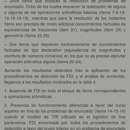
– Doce ítems que implican la resolución de problemas de
enunciado. Ocho de los cuales requieren la realización de alguna
o algunas de las operaciones aritméticas básicas (ítems 7-9-13-
14-15-16-18), mientras que para la resolución de los restantes
ítems son precisos de modo adicional conocimientos factuales de
equivalencias de fracciones (ítem 21), magnitudes (ítem 23) y
geometría (ítems 22-25).
– Dos ítems que requieren exclusivamente de conocimientos
factuales de tipo
declarativo
(equivalencia de magnitudes y
escritura de números romanos) en los que no es preciso ejecutar
operación aritmética alguna (ítems 20-24).
Aunando los resultados obtenidos tras la aplicación de los
procedimientos de detección de FDI, y el análisis de contenido,
llegamos a los resultados mostrados en la tabla 4.
1. Ausencia de FDI en todo el bloque de ítems correspondientes
a operaciones aritméticas
2. Presencia de funcionamiento diferencial a favor del curso
superior en tres de los problemas de enunciado (ítems 14-15-16)
cuando el modelo de TRI utilizado es el logístico de tres
parámetros. FDI encontrado por todos los procedimientos de
detección a favor del grupo inferior en un problema de enunciado