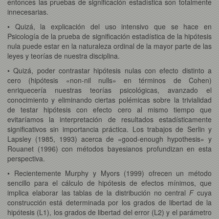
entonces las pruebas de significación estadística son totalmente
innecesarias.
• Quizá, la explicación del uso intensivo que se hace en
Psicología de la prueba de significación estadística de la hipótesis
nula puede estar en la naturaleza ordinal de la mayor parte de las
leyes y teorías de nuestra disciplina.
• Quizá, poder contrastar hipótesis nulas con efecto distinto a
cero (hipótesis «non-nil nulls» en términos de Cohen)
enriquecería nuestras teorías psicológicas, avanzado el
conocimiento y eliminando ciertas polémicas sobre la trivialidad
de testar hipótesis con efecto cero al mismo tiempo que
evitaríamos la interpretación de resultados estadísticamente
significativos sin importancia práctica. Los trabajos de Serlin y
Lapsley (1985, 1993) acerca de «good-enough hypothesis» y
Rouanet (1996) con métodos bayesianos profundizan en esta
perspectiva.
• Recientemente Murphy y Myors (1999) ofrecen un método
sencillo para el cálculo de hipótesis de efectos mínimos, que
implica elaborar las tablas de la distribución no central
F
cuya
construcción está determinada por los grados de libertad de la
hipótesis (L1), los grados de libertad del error (L2) y el parámetro