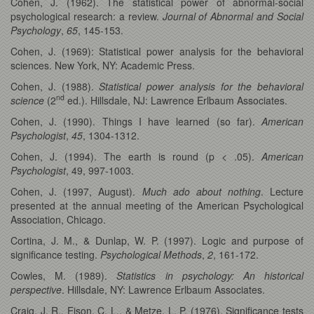
Cohen, J. (1962). The statistical power of abnormal-social
psychological research: a review.
Journal of Abnormal and Social
Psychology
,
65
, 145-153.
Cohen, J. (1969): Statistical power analysis for the behavioral
sciences. New York, NY: Academic Press.
Cohen, J. (1988).
Statistical power analysis for the behavioral
nd
science
(2
ed.). Hillsdale, NJ: Lawrence Erlbaum Associates.
Cohen, J. (1990). Things I have learned (so far).
American
Psychologist
,
45
, 1304-1312.
Cohen, J. (1994). The earth is round (p < .05).
American
Psychologist
, 49, 997-1003.
Cohen, J. (1997, August).
Much ado about nothing
. Lecture
presented at the annual meeting of the American Psychological
Association, Chicago.
Cortina, J. M., & Dunlap, W. P. (1997). Logic and purpose of
significance testing.
Psychological Methods
,
2
, 161-172.
Cowles, M. (1989).
Statistics in psychology: An historical
perspective
. Hillsdale, NY: Lawrence Erlbaum Associates.
Craig, J. R., Eison, C. L., & Metze, L. P. (1976). Significance tests