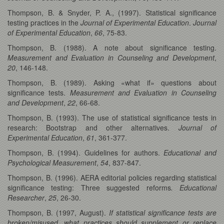
Thompson, B. & Snyder, P. A., (1997). Statistical significance
testing practices in the
Journal of Experimental Education
.
Journal
of Experimental Education
,
66
, 75-83.
Thompson, B. (1988). A note about significance testing.
Measurement and Evaluation in Counseling and Development
,
20
, 146-148.
Thompson, B. (1989). Asking «what if» questions about
significance tests.
Measurement and Evaluation in Counseling
and Development
,
22
, 66-68.
Thompson, B. (1993). The use of statistical significance tests in
research: Bootstrap and other alternatives.
Journal of
Experimental Education
,
61
, 361-377.
Thompson, B. (1994). Guidelines for authors.
Educational and
Psychological Measurement
,
54
, 837-847.
Thompson, B. (1996). AERA editorial policies regarding statistical
significance testing: Three suggested reforms
. Educational
Researcher
,
25
, 26-30.
Thompson, B. (1997, August).
If statistical significance tests are
broken/misused, what practices should supplement or replace