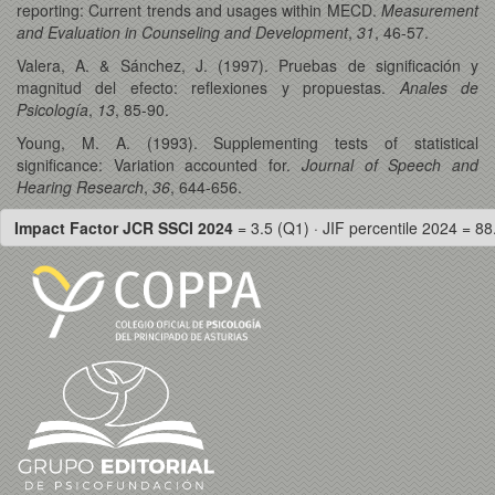
reporting: Current trends and usages within MECD.
Measurement
and Evaluation in Counseling and Development
,
31
, 46-57.
Valera, A. & Sánchez, J. (1997). Pruebas de significación y
magnitud del efecto: reflexiones y propuestas.
Anales de
Psicología
,
13
, 85-90.
Young, M. A. (1993). Supplementing tests of statistical
significance: Variation accounted for.
Journal of Speech and
Hearing Research
,
36
, 644-656.
Impact Factor JCR SSCI 2024
= 3.5 (Q1) · JIF percentile 2024 = 88