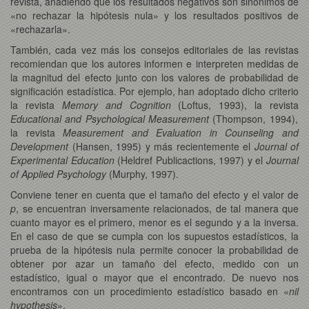
revista, añadiendo que los resultados negativos son sinónimos de
«no rechazar la hipótesis nula» y los resultados positivos de
«rechazarla».
También, cada vez más los consejos editoriales de las revistas
recomiendan que los autores informen e interpreten medidas de
la magnitud del efecto junto con los valores de probabilidad de
significación estadística. Por ejemplo, han adoptado dicho criterio
la revista
Memory and Cognition
(Loftus, 1993), la revista
Educational and Psychological Measurement
(Thompson, 1994),
la revista
Measurement and Evaluation in Counseling and
Development
(Hansen, 1995) y más recientemente el
Journal of
Experimental Education
(Heldref Publicactions, 1997) y el
Journal
of Applied Psychology
(Murphy, 1997).
Conviene tener en cuenta que el tamaño del efecto y el valor de
p
, se encuentran inversamente relacionados, de tal manera que
cuanto mayor es el primero, menor es el segundo y a la inversa.
En el caso de que se cumpla con los supuestos estadísticos, la
prueba de la hipótesis nula permite conocer la probabilidad de
obtener por azar un tamaño del efecto, medido con un
estadístico, igual o mayor que el encontrado. De nuevo nos
encontramos con un procedimiento estadístico basado en «
nil
hypothesis
».