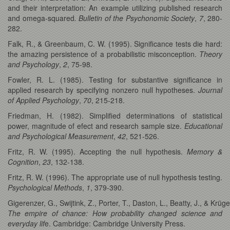
and their interpretation: An example utilizing published research
and omega-squared
. Bulletin of the Psychonomic Society
,
7
, 280-
282.
Falk, R., & Greenbaum, C. W. (1995). Significance tests die hard:
the amazing persistence of a probabilistic misconception.
Theory
and Psychology
,
2
, 75-98.
Fowler, R. L. (1985). Testing for substantive significance in
applied research by specifying nonzero null hypotheses.
Journal
of Applied Psychology
,
70
, 215-218.
Friedman, H. (1982). Simplified determinations of statistical
power, magnitude of efect and research sample size.
Educational
and Psychological Measurement
,
42
, 521-526.
Fritz, R. W. (1995). Accepting the null hypothesis.
Memory &
Cognition
,
23
, 132-138.
Fritz, R. W. (1996). The appropriate use of null hypothesis testing.
Psychological Methods
,
1
, 379-390.
Gigerenzer, G., Swijtink, Z., Porter, T., Daston, L., Beatty, J., & Krüge
The empire of chance: How probability changed science and
everyday lif
e. Cambridge: Cambridge University Press.