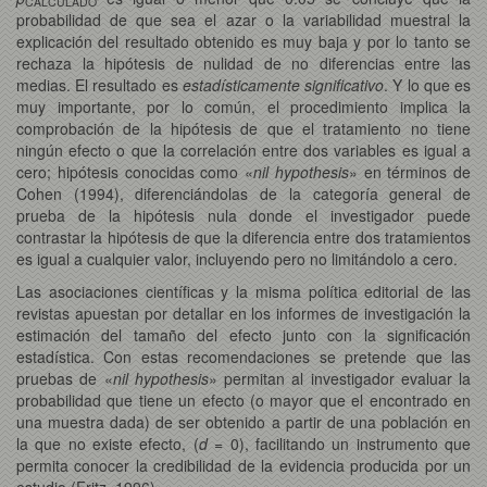
CALCULADO
probabilidad de que sea el azar o la variabilidad muestral la
explicación del resultado obtenido es muy baja y por lo tanto se
rechaza la hipótesis de nulidad de no diferencias entre las
medias. El resultado es
estadísticamente significativo
. Y lo que es
muy importante, por lo común, el procedimiento implica la
comprobación de la hipótesis de que el tratamiento no tiene
ningún efecto o que la correlación entre dos variables es igual a
cero; hipótesis conocidas como «
nil hypothesis
» en términos de
Cohen (1994), diferenciándolas de la categoría general de
prueba de la hipótesis nula donde el investigador puede
contrastar la hipótesis de que la diferencia entre dos tratamientos
es igual a cualquier valor, incluyendo pero no limitándolo a cero.
Las asociaciones científicas y la misma política editorial de las
revistas apuestan por detallar en los informes de investigación la
estimación del tamaño del efecto junto con la significación
estadística. Con estas recomendaciones se pretende que las
pruebas de «
nil hypothesis
» permitan al investigador evaluar la
probabilidad que tiene un efecto (o mayor que el encontrado en
una muestra dada) de ser obtenido a partir de una población en
la que no existe efecto, (
d
= 0), facilitando un instrumento que
permita conocer la credibilidad de la evidencia producida por un
estudio (Fritz, 1996).