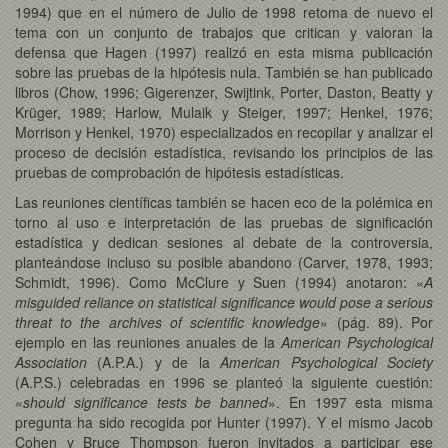
1994) que en el número de Julio de 1998 retoma de nuevo el
tema con un conjunto de trabajos que critican y valoran la
defensa que Hagen (1997) realizó en esta misma publicación
sobre las pruebas de la hipótesis nula. También se han publicado
libros (Chow, 1996; Gigerenzer, Swijtink, Porter, Daston, Beatty y
Krüger, 1989; Harlow, Mulaik y Steiger, 1997; Henkel, 1976;
Morrison y Henkel, 1970) especializados en recopilar y analizar el
proceso de decisión estadística, revisando los principios de las
pruebas de comprobación de hipótesis estadísticas.
Las reuniones científicas también se hacen eco de la polémica en
torno al uso e interpretación de las pruebas de significación
estadística y dedican sesiones al debate de la controversia,
planteándose incluso su posible abandono (Carver, 1978, 1993;
Schmidt, 1996). Como McClure y Suen (1994) anotaron: «
A
misguided reliance on statistical significance would pose a serious
threat to the archives of scientific knowledge
» (pág. 89). Por
ejemplo en las reuniones anuales de la
American Psychological
Association
(A.P.A.) y de la
American Psychological Society
(A.P.S.) celebradas en 1996 se planteó la siguiente cuestión:
«
should significance tests be banned
». En 1997 esta misma
pregunta ha sido recogida por Hunter (1997). Y el mismo Jacob
Cohen y Bruce Thompson fueron invitados a participar ese