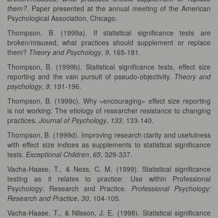
them?
. Paper presented at the annual meeting of the American
Psychological Association, Chicago.
Thompson, B. (1999a). If statistical significance tests are
broken/misused, what practices should supplement or replace
them?
Theory and Psychology
,
9
, 165-181.
Thompson, B. (1999b). Statistical significance tests, effect size
reporting and the vain pursuit of pseudo-objectivity.
Theory and
psychology
,
9
, 191-196.
Thompson, B. (1999c). Why «encouraging» effect size reporting
is not working: The etiology of researcher resistance to changing
practices.
Journal of Psychology
,
133
, 133-140.
Thompson, B. (1999d). Improving research clarity and usefulness
with effect size indices as supplements to statistical significance
tests.
Exceptional Children
,
65
, 329-337.
Vacha-Haase, T., & Ness, C. M. (1999). Statistical significance
testing as it relates to practice: Use within Professional
Psychology: Research and Practice.
Professional Psychology:
Research and Practice
,
30
, 104-105.
Vacha-Haase, T., & Nilsson, J. E. (1998). Statistical significance