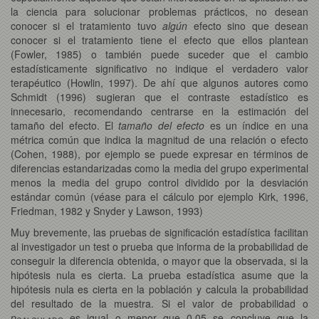
la ciencia para solucionar problemas prácticos, no desean
conocer si el tratamiento tuvo
algún
efecto sino que desean
conocer si el tratamiento tiene el efecto que ellos plantean
(Fowler, 1985) o también puede suceder que el cambio
estadísticamente significativo no indique el verdadero valor
terapéutico (Howlin, 1997). De ahí que algunos autores como
Schmidt (1996) sugieran que el contraste estadístico es
innecesario, recomendando centrarse en la estimación del
tamaño del efecto. El
tamaño del efecto
es un índice en una
métrica común que indica la magnitud de una relación o efecto
(Cohen, 1988), por ejemplo se puede expresar en términos de
diferencias estandarizadas como la media del grupo experimental
menos la media del grupo control dividido por la desviación
estándar común (véase para el cálculo por ejemplo Kirk, 1996,
Friedman, 1982 y Snyder y Lawson, 1993)
Muy brevemente, las pruebas de significación estadística facilitan
al investigador un test o prueba que informa de la probabilidad de
conseguir la diferencia obtenida, o mayor que la observada, si la
hipótesis nula es cierta. La prueba estadística asume que la
hipótesis nula es cierta en la población y calcula la probabilidad
del resultado de la muestra. Si el valor de probabilidad o
p
es igual o menor que 0.05 se concluye que la