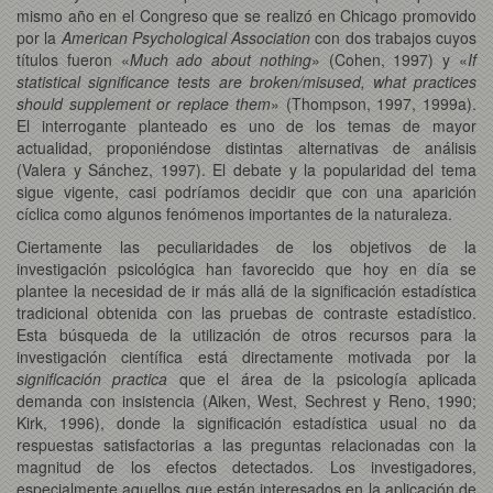
mismo año en el Congreso que se realizó en Chicago promovido
por la
American Psychological Association
con dos trabajos cuyos
títulos fueron «
Much ado about nothing
» (Cohen, 1997) y «
If
statistical significance tests are broken/misused, what practices
should supplement or replace them
» (Thompson, 1997, 1999a).
El interrogante planteado es uno de los temas de mayor
actualidad, proponiéndose distintas alternativas de análisis
(Valera y Sánchez, 1997). El debate y la popularidad del tema
sigue vigente, casi podríamos decidir que con una aparición
cíclica como algunos fenómenos importantes de la naturaleza.
Ciertamente las peculiaridades de los objetivos de la
investigación psicológica han favorecido que hoy en día se
plantee la necesidad de ir más allá de la significación estadística
tradicional obtenida con las pruebas de contraste estadístico.
Esta búsqueda de la utilización de otros recursos para la
investigación científica está directamente motivada por la
significación practica
que el área de la psicología aplicada
demanda con insistencia (Aiken, West, Sechrest y Reno, 1990;
Kirk, 1996), donde la significación estadística usual no da
respuestas satisfactorias a las preguntas relacionadas con la
magnitud de los efectos detectados. Los investigadores,
especialmente aquellos que están interesados en la aplicación de