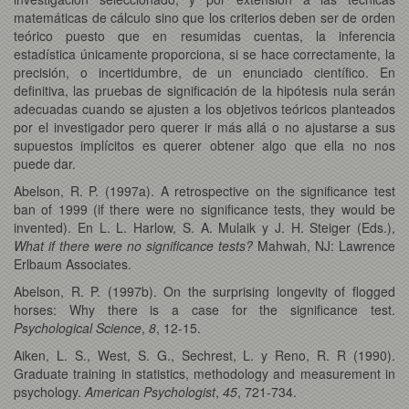
matemáticas de cálculo sino que los criterios deben ser de orden
teórico puesto que en resumidas cuentas, la inferencia
estadística únicamente proporciona, si se hace correctamente, la
precisión, o incertidumbre, de un enunciado científico. En
definitiva, las pruebas de significación de la hipótesis nula serán
adecuadas cuando se ajusten a los objetivos teóricos planteados
por el investigador pero querer ir más allá o no ajustarse a sus
supuestos implícitos es querer obtener algo que ella no nos
puede dar.
Abelson, R. P. (1997a). A retrospective on the significance test
ban of 1999 (if there were no significance tests, they would be
invented). En L. L. Harlow, S. A. Mulaik y J. H. Steiger (Eds.),
What if there were no significance tests?
Mahwah, NJ: Lawrence
Erlbaum Associates.
Abelson, R. P. (1997b). On the surprising longevity of flogged
horses: Why there is a case for the significance test.
Psychological Science
,
8
, 12-15.
Aiken, L. S., West, S. G., Sechrest, L. y Reno, R. R (1990).
Graduate training in statistics, methodology and measurement in
psychology.
American Psychologist
,
45
, 721-734.