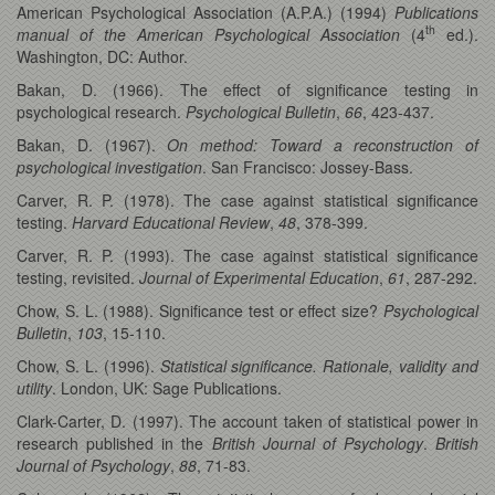
American Psychological Association (A.P.A.) (1994)
Publications
th
manual of the American Psychological Association
(4
ed.).
Washington, DC: Author.
Bakan, D. (1966). The effect of significance testing in
psychological research.
Psychological Bulletin
,
66
, 423-437.
Bakan, D. (1967).
On method: Toward a reconstruction of
psychological investigation
. San Francisco: Jossey-Bass.
Carver, R. P. (1978). The case against statistical significance
testing.
Harvard Educational Review
,
48
, 378-399.
Carver, R. P. (1993). The case against statistical significance
testing, revisited.
Journal of Experimental Education
,
61
, 287-292.
Chow, S. L. (1988). Significance test or effect size?
Psychological
Bulletin
,
103
, 15-110.
Chow, S. L. (1996).
Statistical significance. Rationale, validity and
utility
. London, UK: Sage Publications.
Clark-Carter, D. (1997). The account taken of statistical power in
research published in the
British Journal of Psychology
.
British
Journal of Psychology
,
88
, 71-83.