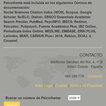
Psicothema está incluida en los siguientes Centros de
documentación:
Social Sciences Citation Index (WOS), Scopus, Google
Scholar, SciELO, Dialnet, EBSCO Essentials Academic
Search Premier, PubMed, PsycINFO, IBECS, Redinet,
Psicodoc, Pubpsych, Fuente Académica Plus, IBZ Online,
Periodicals Index Online, MEDLINE, EMBASE, ERIH PLUS,
Latindex, MIAR, CARHUS Plus+ 2018, Rebiun, DOAJ, &
Crossref.
CONTACTO
Ildelfonso Sánchez del Río, 4, 1º B
33001 Oviedo · España
985 285 778
Contactar
Aviso Legal
|
Cookies
|
Política de Privacidad
Buscar un número de Psicothema:
Buscar