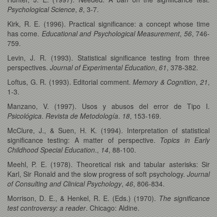
Psychological Science
,
8
, 3-7.
Kirk, R. E. (1996). Practical significance: a concept whose time
has come.
Educational and Psychological Measurement
,
56
, 746-
759.
Levin, J. R. (1993). Statistical significance testing from three
perspectives.
Journal of Experimental Education
,
61
, 378-382.
Loftus, G. R. (1993). Editorial comment.
Memory & Cognition
,
21
,
1-3.
Manzano, V. (1997). Usos y abusos del error de Tipo I.
Psicológica
.
Revista de Metodología
.
18
, 153-169.
McClure, J., & Suen, H. K. (1994). Interpretation of statistical
significance testing: A matter of perspective.
Topics in Early
Childhood Special Education
.,
14
, 88-100.
Meehl, P. E. (1978). Theoretical risk and tabular asterisks: Sir
Karl, Sir Ronald and the slow progress of soft psychology.
Journal
of Consulting and Clinical Psychology
,
46
, 806-834.
Morrison, D. E., & Henkel, R. E. (Eds.) (1970).
The significance
test controversy: a reader
. Chicago: Aldine.