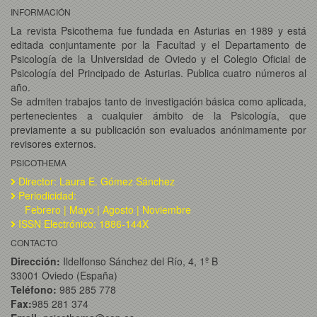
INFORMACIÓN
La revista Psicothema fue fundada en Asturias en 1989 y está
editada conjuntamente por la Facultad y el Departamento de
Psicología de la Universidad de Oviedo y el Colegio Oficial de
Psicología del Principado de Asturias. Publica cuatro números al
año.
Se admiten trabajos tanto de investigación básica como aplicada,
pertenecientes a cualquier ámbito de la Psicología, que
previamente a su publicación son evaluados anónimamente por
revisores externos.
PSICOTHEMA
Director: Laura E. Gómez Sánchez
Periodicidad:
Febrero | Mayo | Agosto | Noviembre
ISSN Electrónico: 1886-144X
CONTACTO
Dirección:
Ildelfonso Sánchez del Río, 4, 1º B
33001 Oviedo (España)
Teléfono:
985 285 778
Fax:
985 281 374