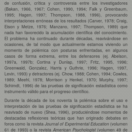
de confusión, crítica y controversia entre los investigadores
(Bakan, 1966, 1967; Cohen, 1990, 1994; Falk y Greenbaum,
1995; Hagen, 1997; Thompson, 1988, 1996), provocando
interpretaciones erróneas de los resultados (Carver, 1978; Craig,
Eison y Metze, 1976; Manzano, 1997; Thompson, 1989) que
nada han favorecido la acumulación científica del conocimiento.
El problema ha continuado durante décadas, reavivándose en
ocasiones, de tal modo que actualmente estamos viviendo un
momento de polémica con posturas enfrentadas, en algunos
casos de forma extrema, entre los defensores (ej. Abelson,
1997a, 1997b; Cortina y Dunlap, 1997; Fritz, 1995, 1996;
Greenwald, Gonzalez, Harris y Guthrie, 1996; Hagen, 1997,
Levin, 1993) y detractores (ej. Chow, 1988; Cohen, 1994; Cowles,
1989; Meehl, 1978; Morrison y Henkel, 1970; Murphy, 1997;
Schimdt, 1996) de las pruebas de significación estadística como
instrumento válido para el progreso científico.
Durante la década de los noventa la polémica sobre el uso e
interpretación de las pruebas de significación estadística se ha
reavivado de nuevo (Shea, 1996), produciéndose momentos de
destacadas reflexiones teóricas que han originado debates en
foros como la revista
Journal of Experimental Education
(volumen
61 de 1993) o la revista
American Psychologist
(volumen 49 de