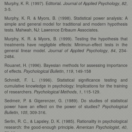
Murphy, K. R. (1997). Editorial.
Journal of Applied Psychology
,
82
,
3-5.
Murphy, K. R. & Myors, B. (1998). Statistical power analysis: A
simple and general model for traditional and modern hypothesis
tests. Mahwah, NJ: Lawrence Erlbaum Associates.
Murphy, K. R. & Myors, B. (1999). Testing the hypothesis that
treatments have negligible effects: Minimun-effect tests in the
general linear model.
Journal of Applied Psychology
,
84
, 234-
2484.
Rouanet, H. (1996). Bayesian methods for assessing importance
of effects.
Psychological Bulletin
,
119
, 149-158
Schmidt, F. L. (1996). Statistical significance testing and
cumulative knowledge in psychology: Implications for the training
of researchers.
Psychological Methods
,
1
, 115-129.
Sedmeir, P. & Gigerenzer, G. (1989). Do studies of statistical
power have an effect on the power of studies?
Psychological
Bulletin
,
105
, 309-316.
Serlin, R. C., & Lapsley, D. K. (1985). Rationality in psychological
research: the good-enough principle.
American Psychologist
,
40
,