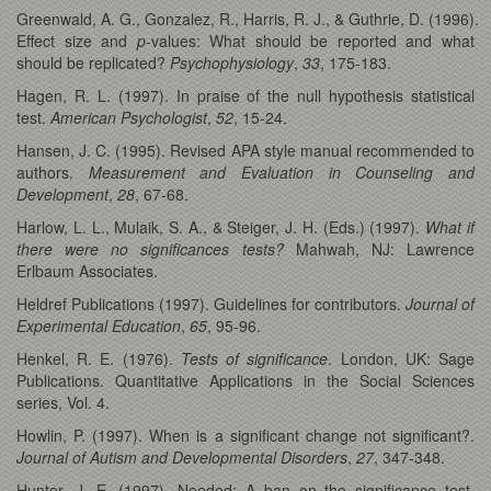
Greenwald, A. G., Gonzalez, R., Harris, R. J., & Guthrie, D. (1996).
Effect size and
p
-values: What should be reported and what
should be replicated?
Psychophysiology
,
33
, 175-183.
Hagen, R. L. (1997). In praise of the null hypothesis statistical
test.
American Psychologist
,
52
, 15-24.
Hansen, J. C. (1995). Revised APA style manual recommended to
authors.
Measurement and Evaluation in Counseling and
Development
,
28
, 67-68.
Harlow, L. L., Mulaik, S. A., & Steiger, J. H. (Eds.) (1997).
What if
there were no significances tests?
Mahwah, NJ: Lawrence
Erlbaum Associates.
Heldref Publications (1997). Guidelines for contributors.
Journal of
Experimental Education
,
65
, 95-96.
Henkel, R. E. (1976).
Tests of significance
. London, UK: Sage
Publications. Quantitative Applications in the Social Sciences
series, Vol. 4.
Howlin, P. (1997). When is a significant change not significant?.
Journal of Autism and Developmental Disorders
,
27
, 347-348.
Hunter, J. E. (1997). Needed: A ban on the significance test.