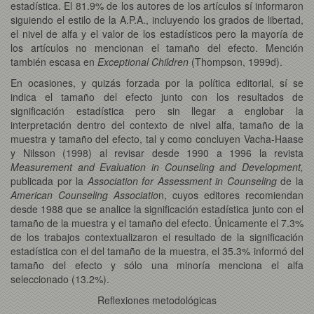
estadística. El 81.9% de los autores de los artículos sí informaron
siguiendo el estilo de la A.P.A., incluyendo los grados de libertad,
el nivel de alfa y el valor de los estadísticos pero la mayoría de
los artículos no mencionan el tamaño del efecto. Mención
también escasa en
Exceptional Children
(Thompson, 1999d).
En ocasiones, y quizás forzada por la política editorial, sí se
indica el tamaño del efecto junto con los resultados de
significación estadística pero sin llegar a englobar la
interpretación dentro del contexto de nivel alfa, tamaño de la
muestra y tamaño del efecto, tal y como concluyen Vacha-Haase
y Nilsson (1998) al revisar desde 1990 a 1996 la revista
Measurement and Evaluation in Counseling and Development,
publicada por la
Association for Assessment in Counseling
de la
American Counseling Associatio
n, cuyos editores recomiendan
desde 1988 que se analice la significación estadística junto con el
tamaño de la muestra y el tamaño del efecto. Únicamente el 7.3%
de los trabajos contextualizaron el resultado de la significación
estadística con el del tamaño de la muestra, el 35.3% informó del
tamaño del efecto y sólo una minoría menciona el alfa
seleccionado (13.2%).
Reflexiones metodológicas